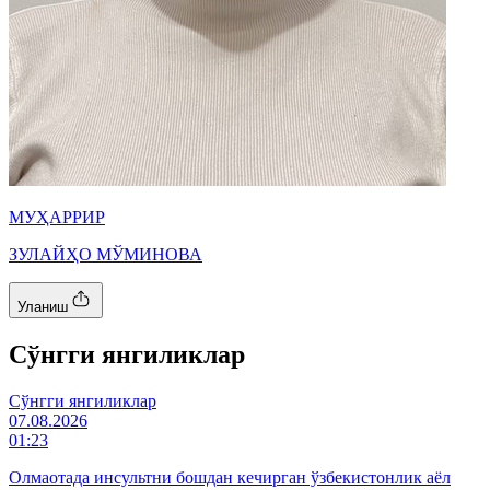
МУҲАРРИР
ЗУЛАЙҲО МЎМИНОВА
Уланиш
Cўнгги янгиликлар
Cўнгги янгиликлар
07.08.2026
01:23
Олмаотада инсультни бошдан кечирган ўзбекистонлик аёл