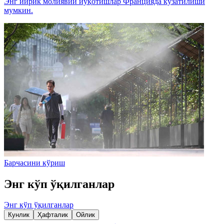
Энг йирик молиявий йўқотишлар Францияда кузатилиши
мумкин.
Барчасини кўриш
Энг кўп ўқилганлар
Энг кўп ўқилганлар
Кунлик
Ҳафталик
Ойлик