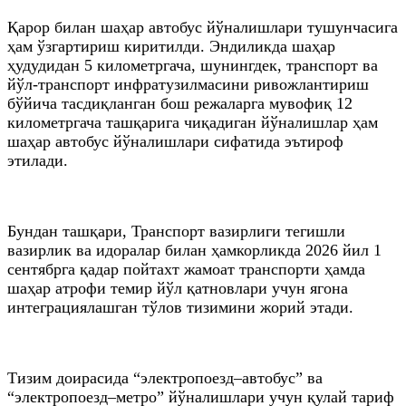
Қарор билан шаҳар автобус йўналишлари тушунчасига
ҳам ўзгартириш киритилди. Эндиликда шаҳар
ҳудудидан 5 километргача, шунингдек, транспорт ва
йўл-транспорт инфратузилмасини ривожлантириш
бўйича тасдиқланган бош режаларга мувофиқ 12
километргача ташқарига чиқадиган йўналишлар ҳам
шаҳар автобус йўналишлари сифатида эътироф
этилади.
Бундан ташқари, Транспорт вазирлиги тегишли
вазирлик ва идоралар билан ҳамкорликда 2026 йил 1
сентябрга қадар пойтахт жамоат транспорти ҳамда
шаҳар атрофи темир йўл қатновлари учун ягона
интеграциялашган тўлов тизимини жорий этади.
Тизим доирасида “электропоезд–автобус” ва
“электропоезд–метро” йўналишлари учун қулай тариф