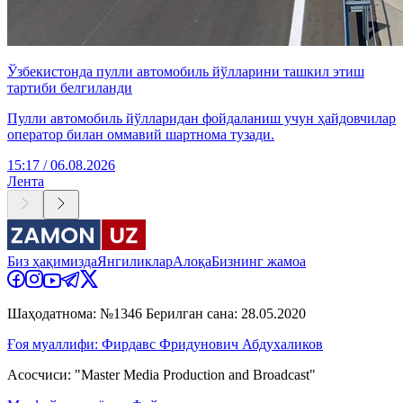
Ўзбекистонда пулли автомобиль йўлларини ташкил этиш
тартиби белгиланди
Пулли автомобиль йўлларидан фойдаланиш учун ҳайдовчилар
оператор билан оммавий шартнома тузади.
15:17 / 06.08.2026
Лента
Биз ҳақимизда
Янгиликлар
Алоқа
Бизнинг жамоа
Шаҳодатнома: №1346 Берилган сана: 28.05.2020
Ғоя муаллифи: Фирдавс Фридунович Абдухаликов
Асосчиси: "Master Media Production and Broadcast"