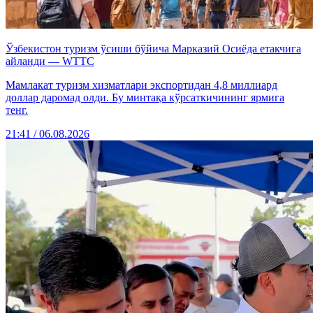
Ўзбекистон туризм ўсиши бўйича Марказий Осиёда етакчига
айланди — WTTC
Мамлакат туризм хизматлари экспортидан 4,8 миллиард
доллар даромад олди. Бу минтақа кўрсаткичининг ярмига
тенг.
21:41 / 06.08.2026