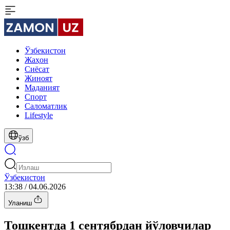
Ўзбекистон
Жаҳон
Сиёсат
Жиноят
Маданият
Спорт
Cаломатлик
Lifestyle
ўзб
Ўзбекистон
13:38 / 04.06.2026
Уланиш
Тошкентда 1 сентябрдан йўловчилар