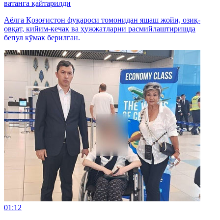
ватанга қайтарилди
Аёлга Қозоғистон фуқароси томонидан яшаш жойи, озиқ-
овқат, кийим-кечак ва ҳужжатларни расмийлаштиришда
бепул кўмак берилган.
01:12