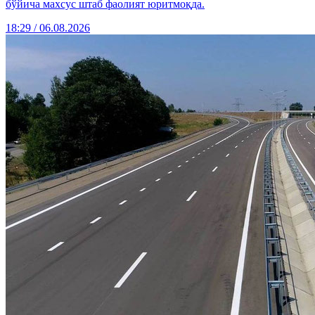
бўйича махсус штаб фаолият юритмоқда.
18:29 / 06.08.2026