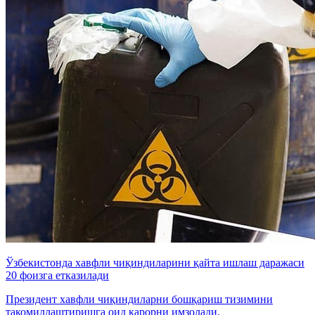
Ўзбекистонда хавфли чиқиндиларини қайта ишлаш даражаси
20 фоизга етказилади
Президент хавфли чиқиндиларни бошқариш тизимини
такомиллаштиришга оид қарорни имзолади.