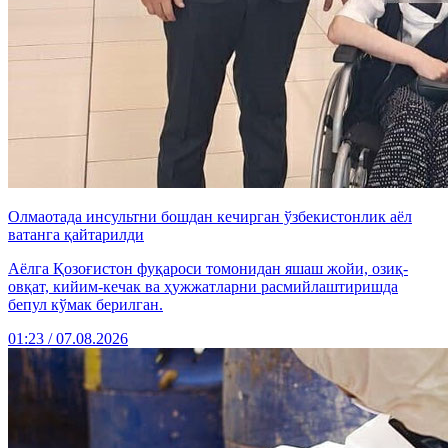
Олмаотада инсультни бошдан кечирган ўзбекистонлик аёл
ватанга қайтарилди
Аёлга Қозоғистон фуқароси томонидан яшаш жойи, озиқ-
овқат, кийим-кечак ва ҳужжатларни расмийлаштиришда
бепул кўмак берилган.
01:23 / 07.08.2026