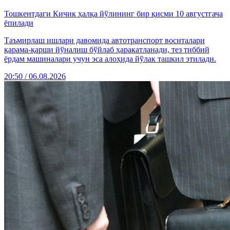
Тошкентдаги Кичик ҳалқа йўлининг бир қисми 10 августгача
ёпилади
Таъмирлаш ишлари давомида автотранспорт воситалари
қарама-қарши йўналиш бўйлаб ҳаракатланади, тез тиббий
ёрдам машиналари учун эса алоҳида йўлак ташкил этилади.
20:50 / 06.08.2026