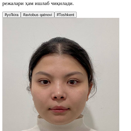
режалари ҳам ишлаб чиқилади.
#yo'lkira
#avtobus qatnovi
#Toshkent