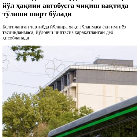
йўл ҳақини автобусга чиқиш вақтида
тўлаши шарт бўлади
Белгиланган тартибда йўлкира ҳақи тўланмаса ёки имтиёз
тасдиқланмаса, йўловчи чиптасиз ҳаракатланган деб
ҳисобланади.