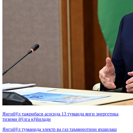
Янгийўл тажрибаси асосида 13 туманда янги энергетика
тизими йўлга қўйилади
Янгийўл туманида электр ва газ таъминотини яхшилаш