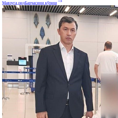
Мавзуга оид
Барчасини кўриш