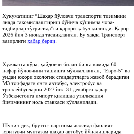
Ҳукуматнинг “Шаҳар йўловчи транспорти тизимини
янада такомиллаштириш бўйича қўшимча чора-
тадбирлар тўғрисида”ги қарори қабул қилинди. Қарор
2026 йил 3 июнда тасдиқланган. Бу ҳақда Транспорт
вазирлиги
хабар берди
.
Ҳужжатга кўра, ҳайдовчи билан бирга камида 60
нафар йўловчини ташишга мўлжалланган, “Евро-5” ва
ундан юқори экологик стандартларга жавоб берадиган
М3 тоифадаги янги автобус, электробус ва
троллейбусларни 2027 йил 31 декабрга қадар
Ўзбекистонга импорт қилишда утилизация
йиғимининг ноль ставкаси қўлланилади.
Шунингдек, брутто-шартнома асосида фаолият
юритувчи мунтазам шаҳар автобус йўналишларида