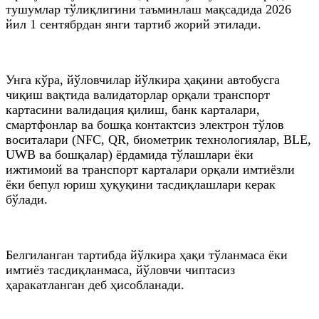
тушумлар тўлиқлигини таъминлаш мақсадида 2026
йил 1 сентябрдан янги тартиб жорий этилади.
Унга кўра, йўловчилар йўлкира ҳақини автобусга
чиқиш вақтида валидаторлар орқали транспорт
картасини валидация қилиш, банк карталари,
смартфонлар ва бошқа контактсиз электрон тўлов
воситалари (NFC, QR, биометрик технологиялар, BLE,
UWB ва бошқалар) ёрдамида тўлашлари ёки
ижтимоий ва транспорт карталари орқали имтиёзли
ёки бепул юриш ҳуқуқини тасдиқлашлари керак
бўлади.
Белгиланган тартибда йўлкира ҳақи тўланмаса ёки
имтиёз тасдиқланмаса, йўловчи чиптасиз
ҳаракатланган деб ҳисобланади.