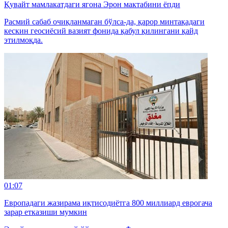
Қувайт мамлакатдаги ягона Эрон мактабини ёпди
Расмий сабаб очиқланмаган бўлса-да, қарор минтақадаги
кескин геосиёсий вазият фонида қабул қилингани қайд
этилмоқда.
01:07
Европадаги жазирама иқтисодиётга 800 миллиард еврогача
зарар етказиши мумкин