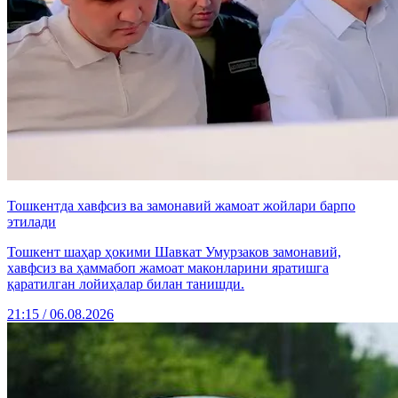
Тошкентда хавфсиз ва замонавий жамоат жойлари барпо
этилади
Тошкент шаҳар ҳокими Шавкат Умурзаков замонавий,
хавфсиз ва ҳаммабоп жамоат маконларини яратишга
қаратилган лойиҳалар билан танишди.
21:15 / 06.08.2026