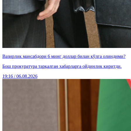
Вазирлик мансабдори 6 минг доллар билан қўлга олиндими?
Бош прокуратура тарқалган хабарларга ойдинлик киритди.
19:16 / 06.08.2026