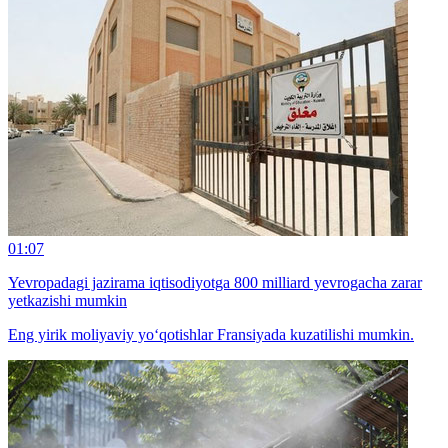
01:07
Yevropadagi jazirama iqtisodiyotga 800 milliard yevrogacha zarar
yetkazishi mumkin
Eng yirik moliyaviy yo‘qotishlar Fransiyada kuzatilishi mumkin.