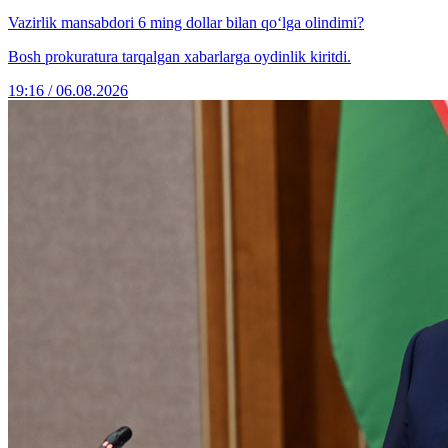
Vazirlik mansabdori 6 ming dollar bilan qo‘lga olindimi?
Bosh prokuratura tarqalgan xabarlarga oydinlik kiritdi.
19:16 / 06.08.2026