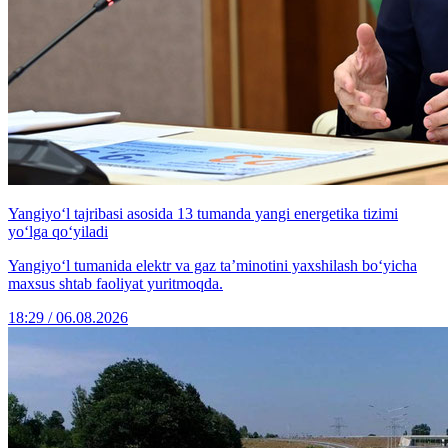
Yangiyo‘l tajribasi asosida 13 tumanda yangi energetika tizimi
yo‘lga qo‘yiladi
Yangiyo‘l tumanida elektr va gaz ta’minotini yaxshilash bo‘yicha
maxsus shtab faoliyat yuritmoqda.
18:29 / 06.08.2026