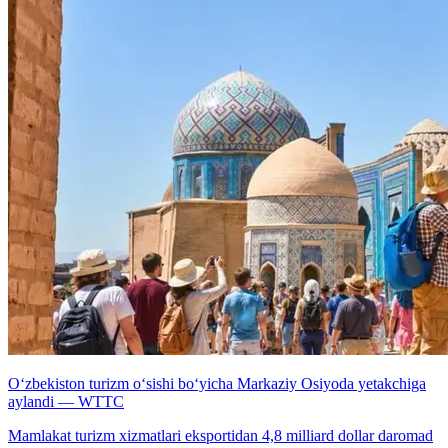
O‘zbekiston turizm o‘sishi bo‘yicha Markaziy Osiyoda yetakchiga
aylandi — WTTC
Mamlakat turizm xizmatlari eksportidan 4,8 milliard dollar daromad