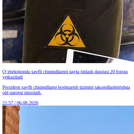
O‘zbekistonda xavfli chiqindilarini qayta ishlash darajasi 20 foizga
yetkaziladi
Prezident xavfli chiqindilarni boshqarish tizimini takomillashtirishga
oid qarorni imzoladi.
21:57 / 06.08.2026