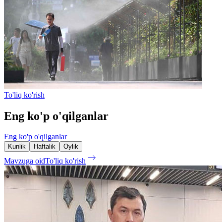
To'liq ko'rish
Eng ko'p o'qilganlar
Eng ko'p o'qilganlar
Kunlik
Haftalik
Oylik
Mavzuga oid
To'liq ko'rish