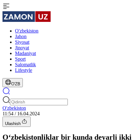
O'zbekiston
Jahon
Siyosat
Jinoyat
Madaniyat
Sport
Salomatlik
Lifestyle
O'ZB
O'zbekiston
11:54 / 16.04.2024
Ulashish
O‘zbekistonliklar bir kunda deyarli ikki