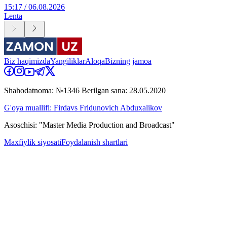
15:17 / 06.08.2026
Lenta
Biz haqimizda
Yangiliklar
Aloqa
Bizning jamoa
Shahodatnoma: №1346 Berilgan sana: 28.05.2020
G'oya muallifi: Firdavs Fridunovich Abduxalikov
Asoschisi: "Master Media Production and Broadcast"
Maxfiylik siyosati
Foydalanish shartlari