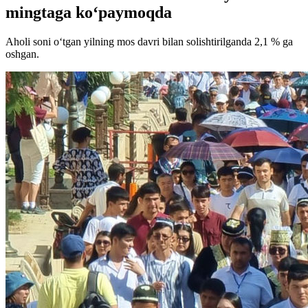
mingtaga ko‘paymoqda
Aholi soni o‘tgan yilning mos davri bilan solishtirilganda 2,1 % ga
oshgan.