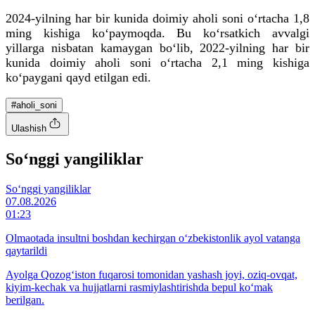
2024-yilning har bir kunida doimiy aholi soni o‘rtacha 1,8
ming kishiga ko‘paymoqda. Bu ko‘rsatkich avvalgi
yillarga nisbatan kamaygan bo‘lib, 2022-yilning har bir
kunida doimiy aholi soni o‘rtacha 2,1 ming kishiga
ko‘paygani qayd etilgan edi.
#aholi_soni
Ulashish
So‘nggi yangiliklar
So‘nggi yangiliklar
07.08.2026
01:23
Olmaotada insultni boshdan kechirgan o‘zbekistonlik ayol vatanga
qaytarildi
Ayolga Qozog‘iston fuqarosi tomonidan yashash joyi, oziq-ovqat,
kiyim-kechak va hujjatlarni rasmiylashtirishda bepul ko‘mak
berilgan.