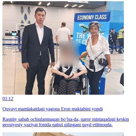
01:12
Quvayt mamlakatdagi yagona Eron maktabini yopdi
Rasmiy sabab ochiqlanmagan bo‘lsa-da, qaror mintaqadagi keskin
geosiyosiy vaziyat fonida qabul qilingani qayd etilmoqda.