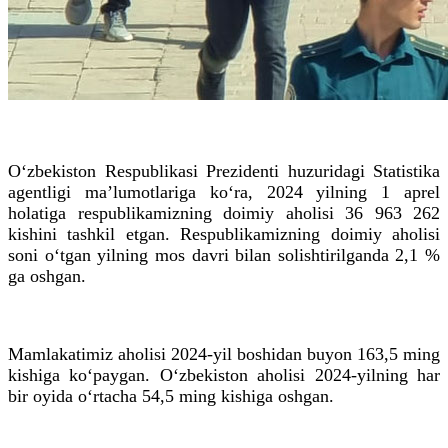
O‘zbekiston Respublikasi Prezidenti huzuridagi Statistika
agentligi ma’lumotlariga ko‘ra, 2024 yilning 1 aprel
holatiga respublikamizning doimiy aholisi 36 963 262
kishini tashkil etgan. Respublikamizning doimiy aholisi
soni o‘tgan yilning mos davri bilan solishtirilganda 2,1 %
ga oshgan.
Mamlakatimiz aholisi 2024-yil boshidan buyon 163,5 ming
kishiga ko‘paygan. O‘zbekiston aholisi 2024-yilning har
bir oyida o‘rtacha 54,5 ming kishiga oshgan.