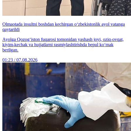
Olmaotada insultni boshdan kechirgan o‘zbekistonlik ayol vatanga
qaytarildi
Ayolga Qozog‘iston fuqarosi tomonidan yashash joyi, oziq-ovqat,
kiyim-kechak va hujjatlarni rasmiylashtirishda bepul ko‘mak
berilgan.
01:23 / 07.08.2026