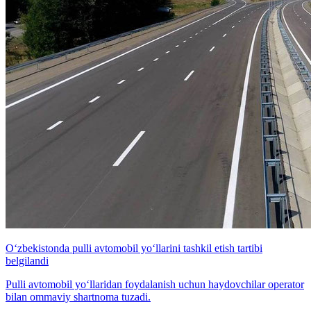
O‘zbekistonda pulli avtomobil yo‘llarini tashkil etish tartibi
belgilandi
Pulli avtomobil yo‘llaridan foydalanish uchun haydovchilar operator
bilan ommaviy shartnoma tuzadi.