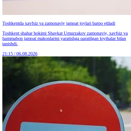
Toshkentda xavfsiz va zamonaviy jamoat joylari barpo etiladi
Toshkent shahar hokimi Shavkat Umurzakov zamonaviy, xavfsiz va
hammabop jamoat makonlarini yaratishga qaratilgan loyihalar bilan
tanishdi.
21:15 / 06.08.2026