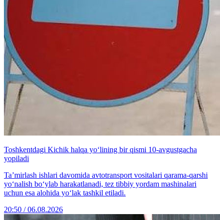
Toshkentdagi Kichik halqa yo‘lining bir qismi 10-avgustgacha
yopiladi
Ta’mirlash ishlari davomida avtotransport vositalari qarama-qarshi
yo‘nalish bo‘ylab harakatlanadi, tez tibbiy yordam mashinalari
uchun esa alohida yo‘lak tashkil etiladi.
20:50 / 06.08.2026