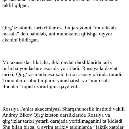
taklif qilgan.
Qirg‘izistonlik tarixchilar esa bu jarayonni “murakkab
masala” deb baholab, uni muhokama qilishga tayyor
ekanini bildirgan.
Mutaxassislar fikricha, ikki davlat darsliklarida tarix
turlicha yondashuv asosida yoritiladi: Rossiyada davlat
tarixi, Qirg‘izistonda esa xalq tarixi asosiy o‘rinda turadi.
Tomonlar ushbu farqlarni yumshatish va “murosali
ifodalar” topish zarurligini qayd etdi.
Rossiya Fanlar akademiyasi Sharqshunoslik instituti vakili
Andrey Bikov Qirg‘iziston darsliklarida Rossiya va
qirg‘izlar tarixi yetarli darajada yoritilmaganini ta’kidladi.
Shu bilan birga, u ayrim tarixiy talqinlarda “faktik xatolar