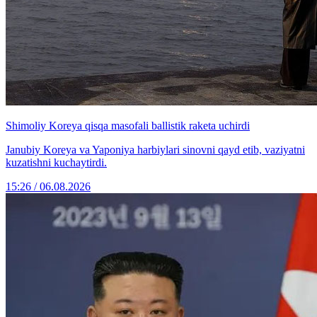
Shimoliy Koreya qisqa masofali ballistik raketa uchirdi
Janubiy Koreya va Yaponiya harbiylari sinovni qayd etib, vaziyatni
kuzatishni kuchaytirdi.
15:26 / 06.08.2026