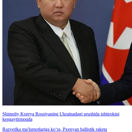
Shimoliy Koreya Rossiyaning Ukrainadagi urushida ishtirokini
kengaytirmoqda
Razvedka ma'lumotlariga ko‘ra, Pxenyan ballistik raketa