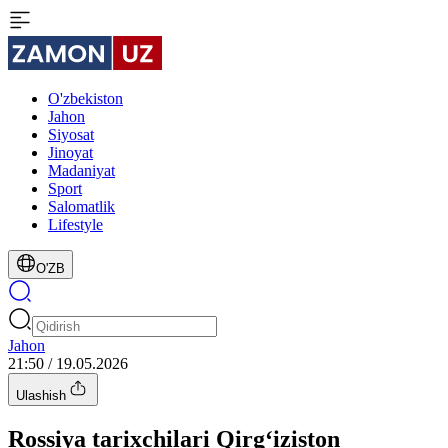
O'zbekiston
Jahon
Siyosat
Jinoyat
Madaniyat
Sport
Salomatlik
Lifestyle
O'ZB
Jahon
21:50 / 19.05.2026
Ulashish
Rossiya tarixchilari Qirg‘iziston