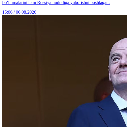
bo‘linmalarini ham Rossiya hududiga yuborishni boshlagan.
15:06 / 06.08.2026