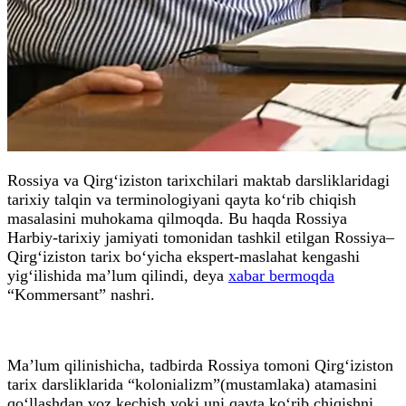
Rossiya va Qirg‘iziston tarixchilari maktab darsliklaridagi
tarixiy talqin va terminologiyani qayta ko‘rib chiqish
masalasini muhokama qilmoqda. Bu haqda Rossiya
Harbiy-tarixiy jamiyati tomonidan tashkil etilgan Rossiya–
Qirg‘iziston tarix bo‘yicha ekspert-maslahat kengashi
yig‘ilishida ma’lum qilindi, deya
xabar bermoqda
“Kommersant” nashri.
Ma’lum qilinishicha, tadbirda Rossiya tomoni Qirg‘iziston
tarix darsliklarida “kolonializm”(mustamlaka) atamasini
qo‘llashdan voz kechish yoki uni qayta ko‘rib chiqishni