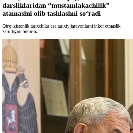
darsliklaridan “mustamlakachilik”
atamasini olib tashlashni so‘radi
Qirg‘izistonlik tarixchilar esa tarixiy jarayonlarni inkor etmaslik
zarurligini bildirdi.