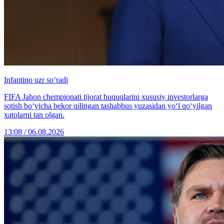
Infantino uzr so‘radi
FIFA Jahon chempionati tijorat huquqlarini xususiy investorlarga
sotish bo‘yicha bekor qilingan tashabbus yuzasidan yo‘l qo‘yilgan
xatolarni tan olgan.
13:08 / 06.08.2026