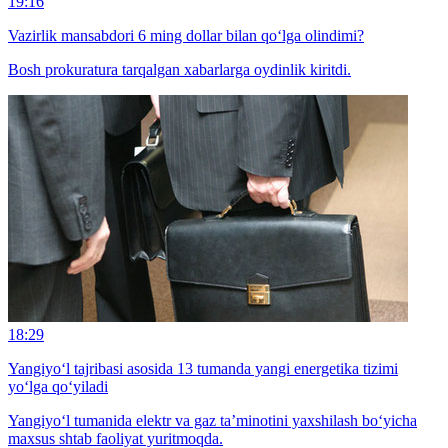
19:16
Vazirlik mansabdori 6 ming dollar bilan qo‘lga olindimi?
Bosh prokuratura tarqalgan xabarlarga oydinlik kiritdi.
18:29
Yangiyo‘l tajribasi asosida 13 tumanda yangi energetika tizimi
yo‘lga qo‘yiladi
Yangiyo‘l tumanida elektr va gaz ta’minotini yaxshilash bo‘yicha
maxsus shtab faoliyat yuritmoqda.