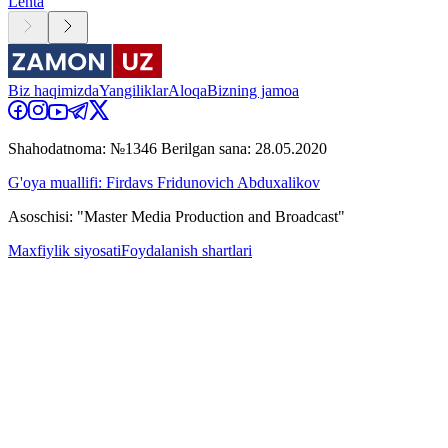
Lenta
Biz haqimizda
Yangiliklar
Aloqa
Bizning jamoa
Shahodatnoma: №1346 Berilgan sana: 28.05.2020
G'oya muallifi: Firdavs Fridunovich Abduxalikov
Asoschisi: "Master Media Production and Broadcast"
Maxfiylik siyosati
Foydalanish shartlari