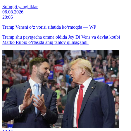
So‘nggi yangiliklar
06.08.2026
20:05
Tramp Vensni o‘z vorisi sifatida ko‘rmoqda — WP
Tramp shu paytgacha omma oldida Jey Di Vens va davlat kotibi
Marko Rubio o‘rtasida aniq tanlov qilmagandi.