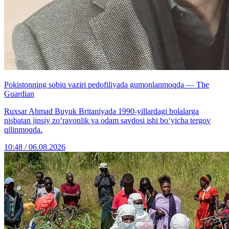
Pokistonning sobiq vaziri pedofiliyada gumonlanmoqda — The
Guardian
Ruxsar Ahmad Buyuk Britaniyada 1990-yillardagi bolalarga
nisbatan jinsiy zo‘ravonlik va odam savdosi ishi bo‘yicha tergov
qilinmoqda.
10:48 / 06.08.2026