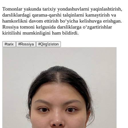
Tomonlar yakunda tarixiy yondashuvlarni yaqinlashtirish,
darsliklardagi qarama-qarshi talqinlarni kamaytirish va
hamkorlikni davom ettirish bo‘yicha kelishuvga erishgan.
Rossiya tomoni kelgusida darsliklarga o‘zgartirishlar
kiritilishi mumkinligini ham bildirdi.
#tarix
#Rossiya
#Qirg'iziston