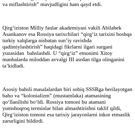
va miflashtirish” mavjudligini ham qayd etdi.
Qirg‘iziston Milliy fanlar akademiyasi vakili Abilabek
Asankanov esa Rossiya tarixchilari “qirg‘iz tarixini boshqa
turkiy xalqlarga nisbatan sun’iy ravishda
qadimiylashtirish” haqidagi fikrlarni ilgari surgani
yuzasidan bahslashdi. U “qirg‘iz” etnonimi Xitoy
manbalarda miloddan avvalgi III asrdan tilga olinganini
ta’kidladi.
Asosiy bahsli masalalardan biri sobiq SSSRga berilayotgan
baho va “kolonializm” (mustamlaka) atamasining
qo‘llanilishi bo‘ldi. Rossiya tomoni bu atamani
yumshoqroq terminlar bilan almashtirishni taklif qildi,
Qirg‘iziston tomoni esa tarixiy jarayonlarni inkor etmaslik
zarurligini bildirdi.