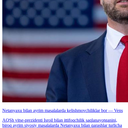
Netanyaxu bilan ayrim masalalarda kelishmovchiliklar bor — Vens
AQSh vitse-prezidenti Isroil bilan ittifoqchilik saqlanayotganini,
biroq ayrim siyosiy masalalarda Netanyaxu bilan qarashlar turlicha