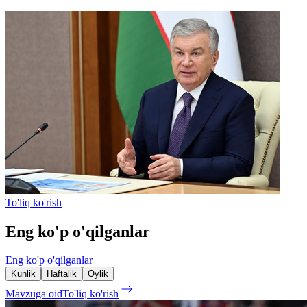
To'liq ko'rish
Eng ko'p o'qilganlar
Eng ko'p o'qilganlar
Kunlik
Haftalik
Oylik
Mavzuga oid
To'liq ko'rish