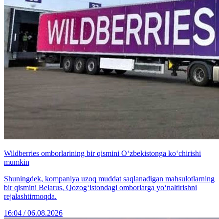
Wildberries omborlarining bir qismini O‘zbekistonga ko‘chirishi
mumkin
Shuningdek, kompaniya uzoq muddat saqlanadigan mahsulotlarning
bir qismini Belarus, Qozog‘istondagi omborlarga yo‘naltirishni
rejalashtirmoqda.
16:04 / 06.08.2026