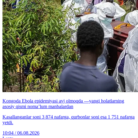
Kongoda Ebola epidemiyasi avj olmoqda —yangi holatlarning
asosiy qismi noma’lum manbalardan
Kasallanganlar soni 3 874 nafarga, qurbonlar soni esa 1 751 nafarga
yetdi.
10:04 / 06.08.2026