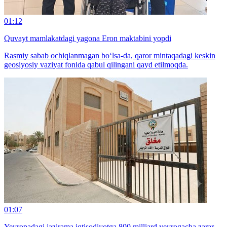
01:12
Quvayt mamlakatdagi yagona Eron maktabini yopdi
Rasmiy sabab ochiqlanmagan bo‘lsa-da, qaror mintaqadagi keskin
geosiyosiy vaziyat fonida qabul qilingani qayd etilmoqda.
01:07
Yevropadagi jazirama iqtisodiyotga 800 milliard yevrogacha zarar