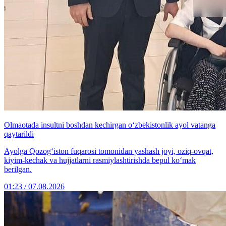
Olmaotada insultni boshdan kechirgan o‘zbekistonlik ayol vatanga
qaytarildi
Ayolga Qozog‘iston fuqarosi tomonidan yashash joyi, oziq-ovqat,
kiyim-kechak va hujjatlarni rasmiylashtirishda bepul ko‘mak
berilgan.
01:23 / 07.08.2026