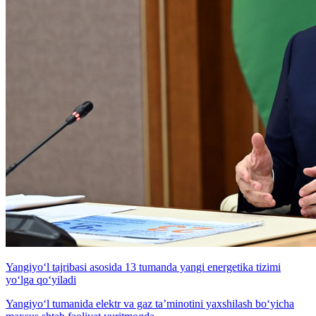
Yangiyo‘l tajribasi asosida 13 tumanda yangi energetika tizimi
yo‘lga qo‘yiladi
Yangiyo‘l tumanida elektr va gaz ta’minotini yaxshilash bo‘yicha