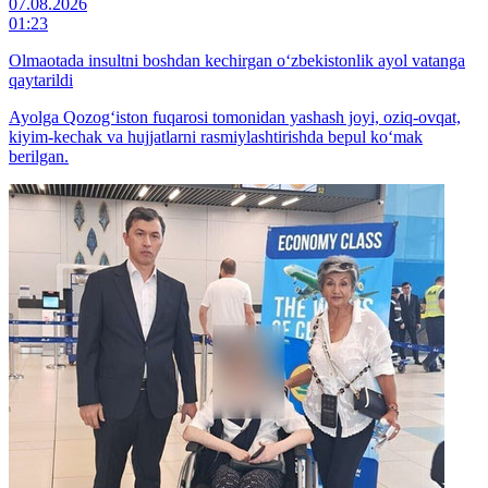
07.08.2026
01:23
Olmaotada insultni boshdan kechirgan o‘zbekistonlik ayol vatanga
qaytarildi
Ayolga Qozog‘iston fuqarosi tomonidan yashash joyi, oziq-ovqat,
kiyim-kechak va hujjatlarni rasmiylashtirishda bepul ko‘mak
berilgan.