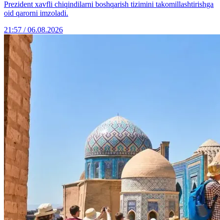
Prezident xavfli chiqindilarni boshqarish tizimini takomillashtirishga
oid qarorni imzoladi.
21:57 / 06.08.2026