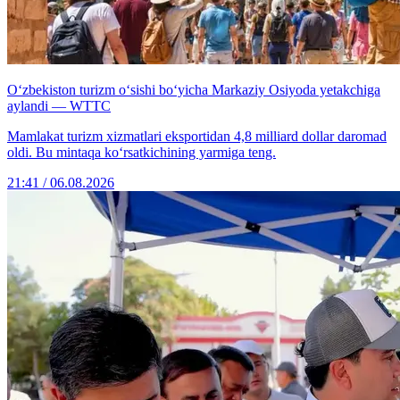
O‘zbekiston turizm o‘sishi bo‘yicha Markaziy Osiyoda yetakchiga
aylandi — WTTC
Mamlakat turizm xizmatlari eksportidan 4,8 milliard dollar daromad
oldi. Bu mintaqa ko‘rsatkichining yarmiga teng.
21:41 / 06.08.2026