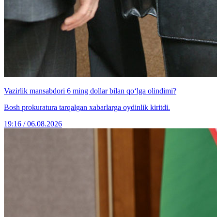
Vazirlik mansabdori 6 ming dollar bilan qo‘lga olindimi?
Bosh prokuratura tarqalgan xabarlarga oydinlik kiritdi.
19:16 / 06.08.2026