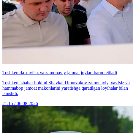
Toshkentda xavfsiz va zamonaviy jamoat joylari barpo etiladi
Toshkent shahar hokimi Shavkat Umurzakov zamonaviy, xavfsiz va
hammabop jamoat makonlarini yaratishga qaratilgan loyihalar bilan
tanishdi.
21:15 / 06.08.2026