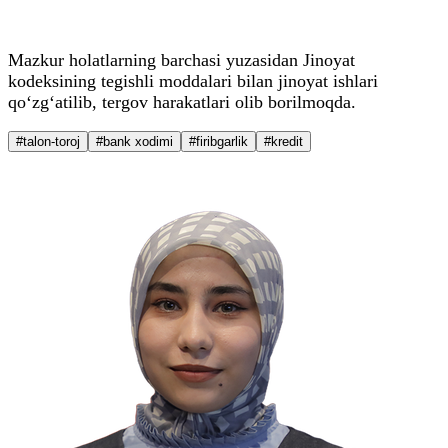
Mazkur holatlarning barchasi yuzasidan Jinoyat
kodeksining tegishli moddalari bilan jinoyat ishlari
qo‘zg‘atilib, tergov harakatlari olib borilmoqda.
#talon-toroj
#bank xodimi
#firibgarlik
#kredit