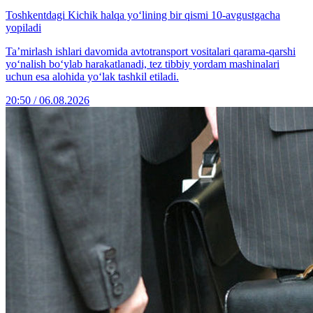
Toshkentdagi Kichik halqa yo‘lining bir qismi 10-avgustgacha
yopiladi
Ta’mirlash ishlari davomida avtotransport vositalari qarama-qarshi
yo‘nalish bo‘ylab harakatlanadi, tez tibbiy yordam mashinalari
uchun esa alohida yo‘lak tashkil etiladi.
20:50 / 06.08.2026