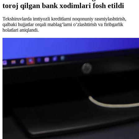
toroj qilgan bank xodimlari fosh etildi
Tekshiruvlarda imtiyozli kreditlarni noqonuniy rasmiylashtirish,
qalbaki hujjatlar orqali mablag‘larni o‘zlashtirish va firibgarlik
holatlari aniqlandi.