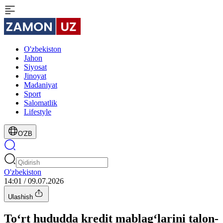
O'zbekiston
Jahon
Siyosat
Jinoyat
Madaniyat
Sport
Salomatlik
Lifestyle
O'ZB
O'zbekiston
14:01 / 09.07.2026
Ulashish
To‘rt hududda kredit mablag‘larini talon-