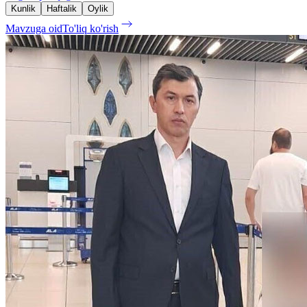
Kunlik
Haftalik
Oylik
Mavzuga oid
To'liq ko'rish