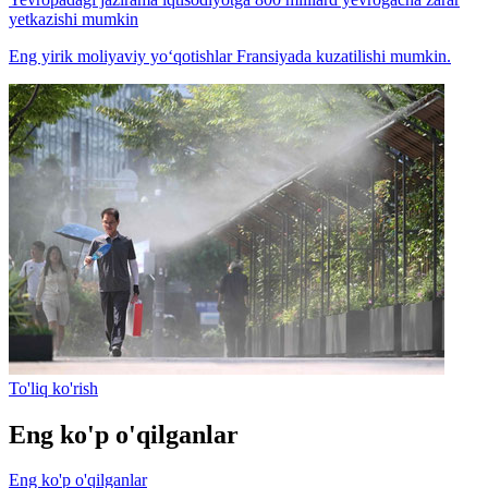
yetkazishi mumkin
Eng yirik moliyaviy yo‘qotishlar Fransiyada kuzatilishi mumkin.
To'liq ko'rish
Eng ko'p o'qilganlar
Eng ko'p o'qilganlar