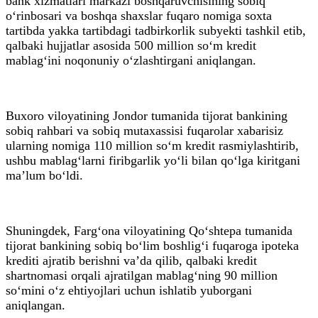
bank xizmatlari markazi boshqaruvchisining sobiq
o‘rinbosari va boshqa shaxslar fuqaro nomiga soxta
tartibda yakka tartibdagi tadbirkorlik subyekti tashkil etib,
qalbaki hujjatlar asosida 500 million so‘m kredit
mablag‘ini noqonuniy o‘zlashtirgani aniqlangan.
Buxoro viloyatining Jondor tumanida tijorat bankining
sobiq rahbari va sobiq mutaxassisi fuqarolar xabarisiz
ularning nomiga 110 million so‘m kredit rasmiylashtirib,
ushbu mablag‘larni firibgarlik yo‘li bilan qo‘lga kiritgani
ma’lum bo‘ldi.
Shuningdek, Farg‘ona viloyatining Qo‘shtepa tumanida
tijorat bankining sobiq bo‘lim boshlig‘i fuqaroga ipoteka
krediti ajratib berishni va’da qilib, qalbaki kredit
shartnomasi orqali ajratilgan mablag‘ning 90 million
so‘mini o‘z ehtiyojlari uchun ishlatib yuborgani
aniqlangan.