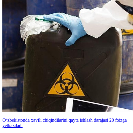
O‘zbekistonda xavfli chiqindilarini qayta ishlash darajasi 20 foizga
yetkaziladi