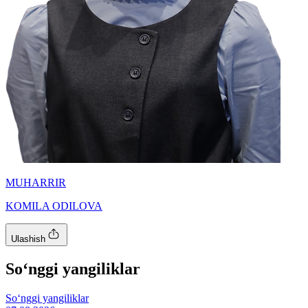
MUHARRIR
KOMILA ODILOVA
Ulashish
So‘nggi yangiliklar
So‘nggi yangiliklar