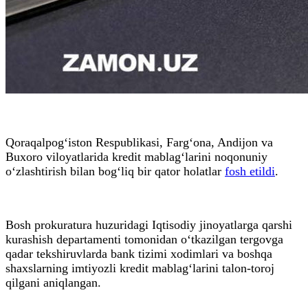
Qoraqalpog‘iston Respublikasi, Farg‘ona, Andijon va
Buxoro viloyatlarida kredit mablag‘larini noqonuniy
o‘zlashtirish bilan bog‘liq bir qator holatlar
fosh etildi
.
Bosh prokuratura huzuridagi Iqtisodiy jinoyatlarga qarshi
kurashish departamenti tomonidan o‘tkazilgan tergovga
qadar tekshiruvlarda bank tizimi xodimlari va boshqa
shaxslarning imtiyozli kredit mablag‘larini talon-toroj
qilgani aniqlangan.