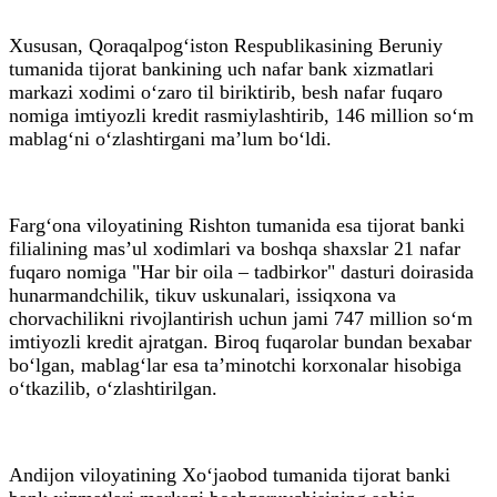
Xususan, Qoraqalpog‘iston Respublikasining Beruniy
tumanida tijorat bankining uch nafar bank xizmatlari
markazi xodimi o‘zaro til biriktirib, besh nafar fuqaro
nomiga imtiyozli kredit rasmiylashtirib, 146 million so‘m
mablag‘ni o‘zlashtirgani ma’lum bo‘ldi.
Farg‘ona viloyatining Rishton tumanida esa tijorat banki
filialining mas’ul xodimlari va boshqa shaxslar 21 nafar
fuqaro nomiga "Har bir oila – tadbirkor" dasturi doirasida
hunarmandchilik, tikuv uskunalari, issiqxona va
chorvachilikni rivojlantirish uchun jami 747 million so‘m
imtiyozli kredit ajratgan. Biroq fuqarolar bundan bexabar
bo‘lgan, mablag‘lar esa ta’minotchi korxonalar hisobiga
o‘tkazilib, o‘zlashtirilgan.
Andijon viloyatining Xo‘jaobod tumanida tijorat banki