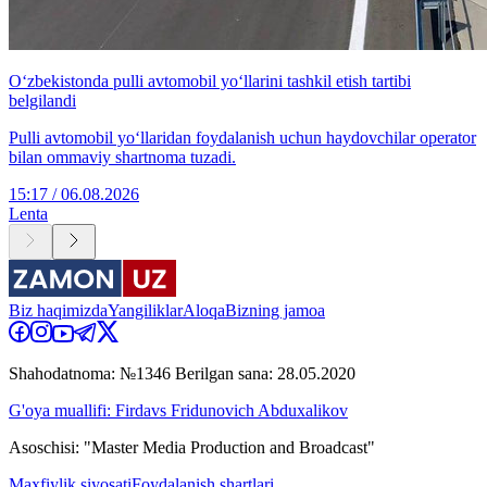
O‘zbekistonda pulli avtomobil yo‘llarini tashkil etish tartibi
belgilandi
Pulli avtomobil yo‘llaridan foydalanish uchun haydovchilar operator
bilan ommaviy shartnoma tuzadi.
15:17 / 06.08.2026
Lenta
Biz haqimizda
Yangiliklar
Aloqa
Bizning jamoa
Shahodatnoma: №1346 Berilgan sana: 28.05.2020
G'oya muallifi: Firdavs Fridunovich Abduxalikov
Asoschisi: "Master Media Production and Broadcast"
Maxfiylik siyosati
Foydalanish shartlari