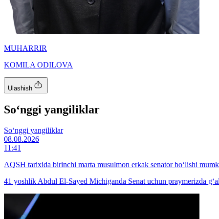
MUHARRIR
KOMILA ODILOVA
Ulashish
So‘nggi yangiliklar
So‘nggi yangiliklar
08.08.2026
11:41
AQSH tarixida birinchi marta musulmon erkak senator bo‘lishi mumk
41 yoshlik Abdul El-Sayed Michiganda Senat uchun praymerizda g‘a