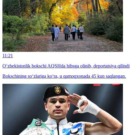
11:21
O‘zbekistonlik bokschi AQSHda hibsga olinib, deportatsiya qilindi
Bokschining so‘zlariga ko‘ra, u qamoqxonada 45 kun saqlangan.