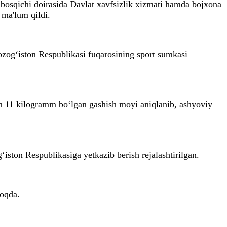
 bosqichi doirasida Davlat xavfsizlik xizmati hamda bojxona
ma'lum qildi.
ozog‘iston Respublikasi fuqarosining sport sumkasi
an 11 kilogramm bo‘lgan gashish moyi aniqlanib, ashyoviy
‘iston Respublikasiga yetkazib berish rejalashtirilgan.
moqda.