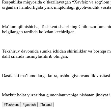
Respublika miqyosida o‘tkazilayotgan “Xavfsiz va sog‘lom yu
organlari hamkorligida yirik miqdordagi giyohvandlik vosi
Ma’lum qilinishicha, Toshkent shahrining Chilonzor tumanid
belgilangan tartibda ko‘zdan kechirilgan.
Tekshiruv davomida sumka ichidan shirinliklar va boshqa ma
dalil sifatida rasmiylashtirib olingan.
Dastlabki ma’lumotlarga ko‘ra, ushbu giyohvandlik vositasi T
Mazkur holat yuzasidan gumonlanuvchiga nisbatan jinoyat ish
#Toshkent
#gashish
#Tailand