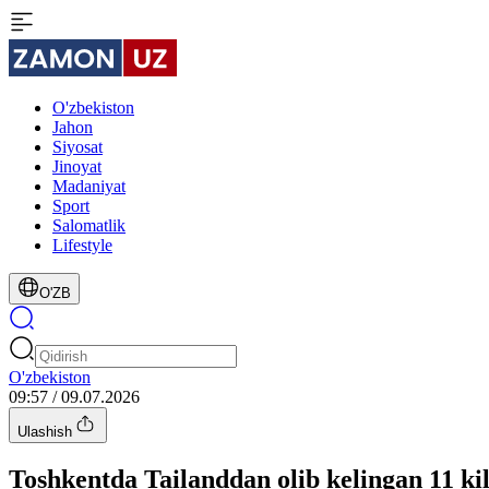
O'zbekiston
Jahon
Siyosat
Jinoyat
Madaniyat
Sport
Salomatlik
Lifestyle
O'ZB
O'zbekiston
09:57 / 09.07.2026
Ulashish
Toshkentda Tailanddan olib kelingan 11 k