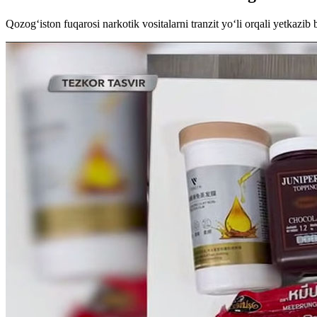
Qozog‘iston fuqarosi narkotik vositalarni tranzit yo‘li orqali yetkazib