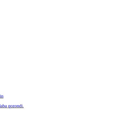
in
laba qozondi.