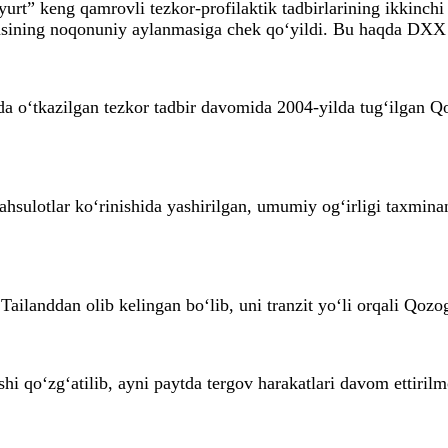
rt” keng qamrovli tezkor-profilaktik tadbirlarining ikkinchi
tasining noqonuniy aylanmasiga chek qo‘yildi. Bu haqda DXX 
a o‘tkazilgan tezkor tadbir davomida 2004-yilda tug‘ilgan Q
hsulotlar ko‘rinishida yashirilgan, umumiy og‘irligi taxmin
ailanddan olib kelingan bo‘lib, uni tranzit yo‘li orqali Qozog
i qo‘zg‘atilib, ayni paytda tergov harakatlari davom ettiril