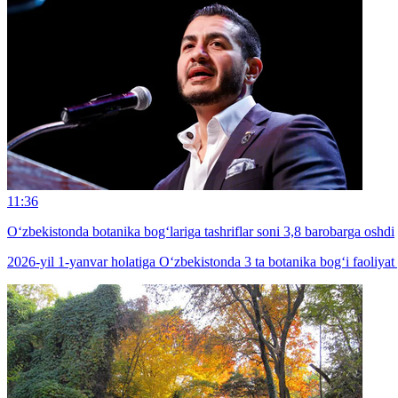
11:36
O‘zbekistonda botanika bog‘lariga tashriflar soni 3,8 barobarga oshdi
2026-yil 1-yanvar holatiga O‘zbekistonda 3 ta botanika bog‘i faoliyat