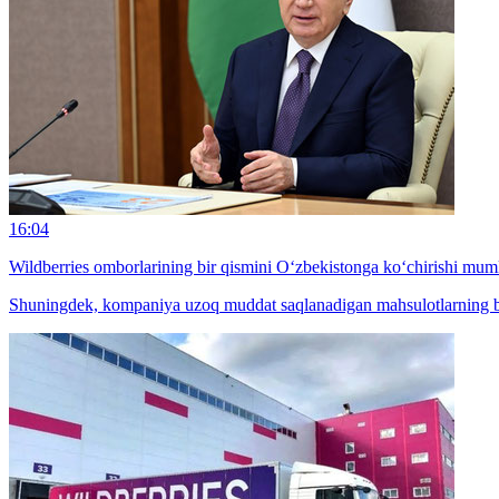
16:04
Wildberries omborlarining bir qismini O‘zbekistonga ko‘chirishi mum
Shuningdek, kompaniya uzoq muddat saqlanadigan mahsulotlarning bir