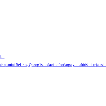
kin
 qismini Belarus, Qozog‘istondagi omborlarga yo‘naltirishni rejalash