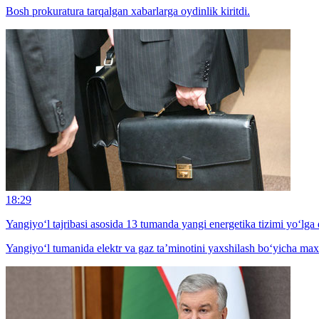
Bosh prokuratura tarqalgan xabarlarga oydinlik kiritdi.
18:29
Yangiyo‘l tajribasi asosida 13 tumanda yangi energetika tizimi yo‘lga 
Yangiyo‘l tumanida elektr va gaz ta’minotini yaxshilash bo‘yicha max