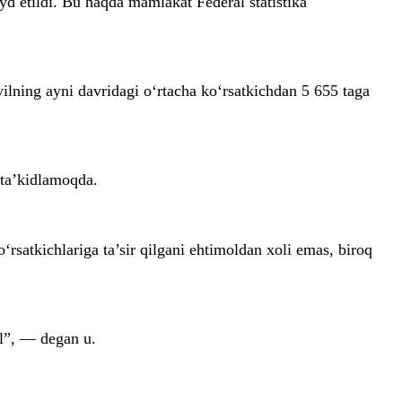
ayd etildi. Bu haqda mamlakat Federal statistika
ilning ayni davridagi o‘rtacha ko‘rsatkichdan 5 655 taga
 ta’kidlamoqda.
‘rsatkichlariga ta’sir qilgani ehtimoldan xoli emas, biroq
ul”, — degan u.