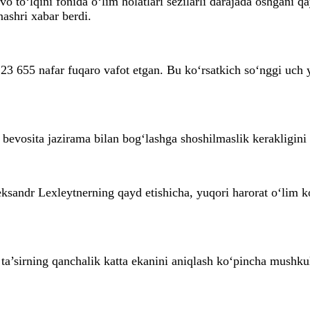
o to‘lqini fonida o‘lim holatlari sezilarli darajada oshgani q
ashri xabar berdi.
3 655 nafar fuqaro vafot etgan. Bu ko‘rsatkich so‘nggi uch y
i bevosita jazirama bilan bog‘lashga shoshilmaslik kerakligini
ksandr Lexleytnerning qayd etishicha, yuqori harorat o‘lim ko
 ta’sirning qanchalik katta ekanini aniqlash ko‘pincha mushk