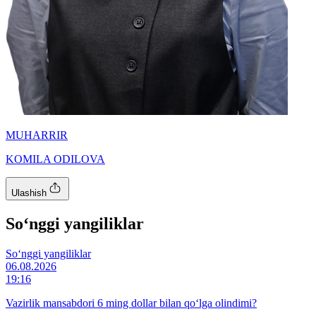
MUHARRIR
KOMILA ODILOVA
Ulashish
So‘nggi yangiliklar
So‘nggi yangiliklar
06.08.2026
19:16
Vazirlik mansabdori 6 ming dollar bilan qo‘lga olindimi?