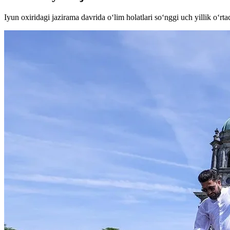
Iyun oxiridagi jazirama davrida o‘lim holatlari so‘nggi uch yillik o‘r