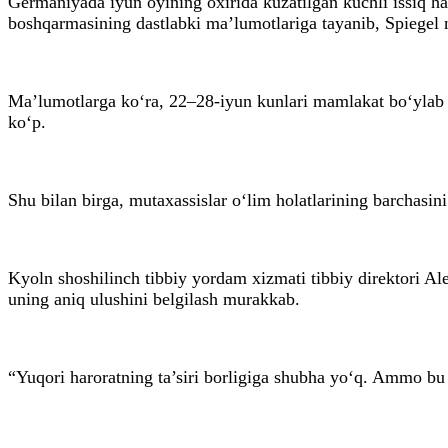
Germaniyada iyun oyining oxirida kuzatilgan kuchli issiq hav
boshqarmasining dastlabki ma’lumotlariga tayanib, Spiegel n
Ma’lumotlarga ko‘ra, 22–28-iyun kunlari mamlakat bo‘ylab 2
ko‘p.
Shu bilan birga, mutaxassislar o‘lim holatlarining barchasin
Kyoln shoshilinch tibbiy yordam xizmati tibbiy direktori Ale
uning aniq ulushini belgilash murakkab.
“Yuqori haroratning ta’siri borligiga shubha yo‘q. Ammo bu