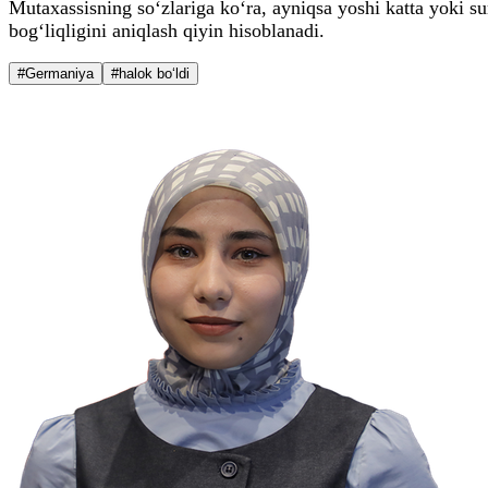
Mutaxassisning so‘zlariga ko‘ra, ayniqsa yoshi katta yoki sur
bog‘liqligini aniqlash qiyin hisoblanadi.
#Germaniya
#halok bo‘ldi