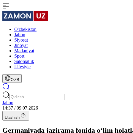
O'zbekiston
Jahon
Siyosat
Jinoyat
Madaniyat
Sport
Salomatlik
Lifestyle
O'ZB
Jahon
14:37 / 09.07.2026
Ulashish
Germaniyada jazirama fonida o‘lim holatla