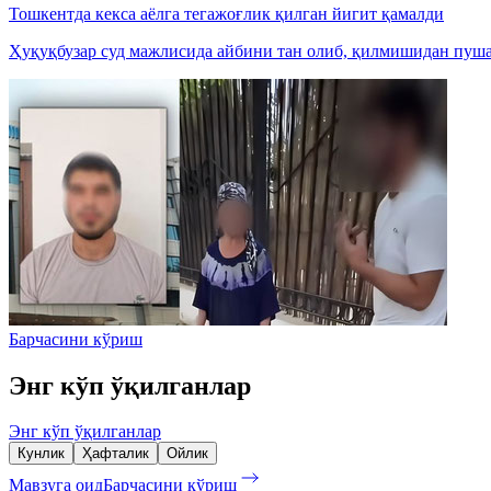
Тошкентда кекса аёлга тегажоғлик қилган йигит қамалди
Ҳуқуқбузар суд мажлисида айбини тан олиб, қилмишидан пуша
Барчасини кўриш
Энг кўп ўқилганлар
Энг кўп ўқилганлар
Кунлик
Ҳафталик
Ойлик
Мавзуга оид
Барчасини кўриш