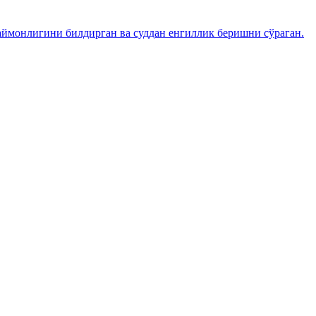
ймонлигини билдирган ва суддан енгиллик беришни сўраган.