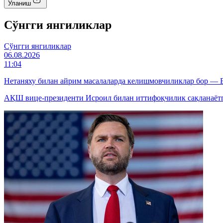
Уланиш
Cўнгги янгиликлар
Cўнгги янгиликлар
06.08.2026
11:04
Нетаняху билан айрим масалаларда келишмовчиликлар бор — 
АҚШ вице-президенти Исроил билан иттифоқчилик сақланаётга