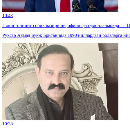
10:48
Покистоннинг собиқ вазири педофилияда гумонланмоқда — Th
Рухсар Аҳмад Буюк Британияда 1990 йиллардаги болаларга нис
10:28