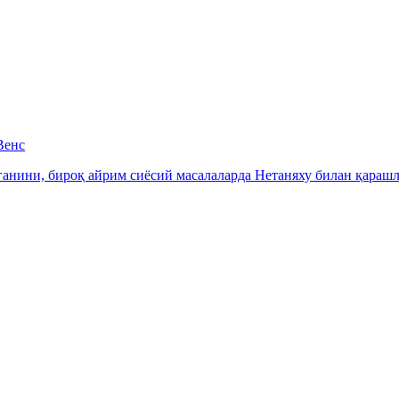
Венс
нини, бироқ айрим сиёсий масалаларда Нетаняху билан қарашл