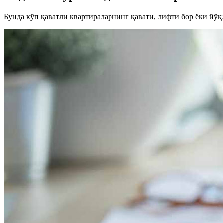
Бунда кўп қаватли квартираларнинг қавати, лифти бор ёки йўқ