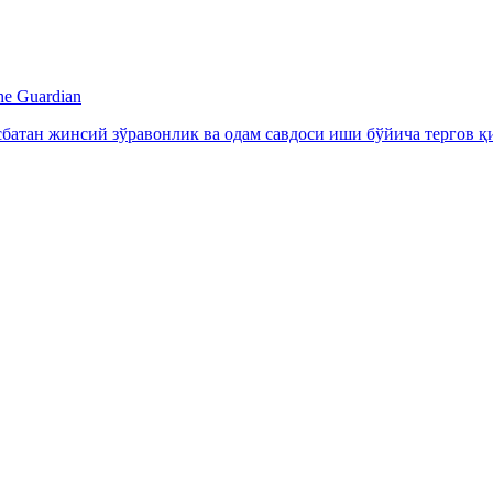
e Guardian
батан жинсий зўравонлик ва одам савдоси иши бўйича тергов қ