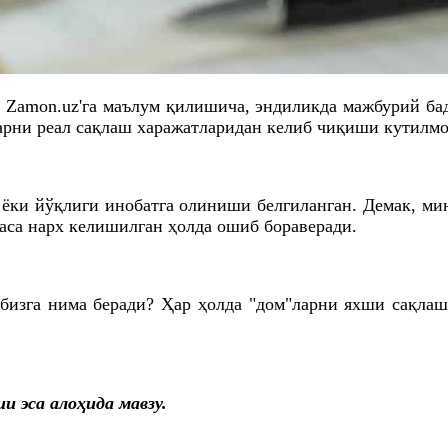
 Zamon.uz'
га
маълум қилишича, эндиликда мажбурий бад
арни реал сақлаш харажатларидан келиб чиқиши кутилмо
р ёки йўқлиги инобатга олиниши белгиланган. Демак, 
ласа нарх келишилган ҳолда ошиб бораверади.
бизга нима беради? Ҳар ҳолда "дом"ларни яхши сақла
и эса алоҳида мавзу.