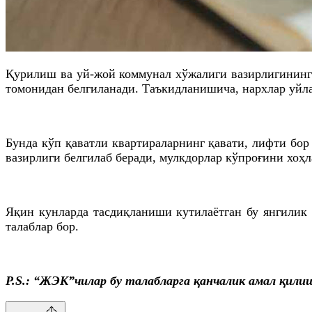
Қурилиш ва уй-жой коммунал хўжалиги вазирлигининг
томонидан белгиланади. Таъкидланишича, нархлар уйл
Бунда кўп қаватли квартираларнинг қавати, лифти бо
вазирлиги белгилаб беради, мулкдорлар кўпроғини хоҳ
Яқин кунларда тасдиқланиши кутилаётган бу янгилик 
талаблар бор.
P.S.: “
ЖЭК
”чилар бу талабларга қанчалик амал қилиш