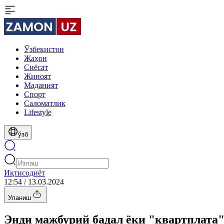
Ўзбекистон
Жаҳон
Сиёсат
Жиноят
Маданият
Спорт
Cаломатлик
Lifestyle
ўзб
Иқтисодиёт
12:54 / 13.03.2024
Уланиш
Энди мажбурий бадал ёки "квартплата"