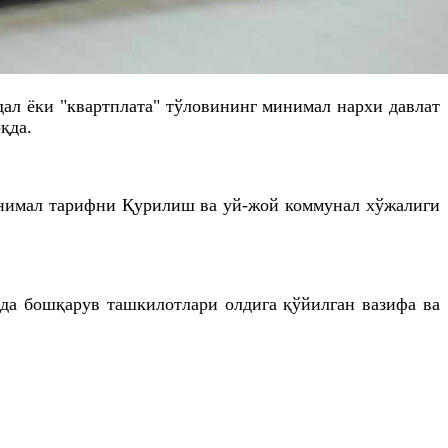
ал ёки "
квартплата
" тўловининг минимал нархи давлат
қда.
минимал тарифни Қурилиш ва уй-жой коммунал хўжалиги
шда бошқарув ташкилотлари олдига қўйилган вазифа ва