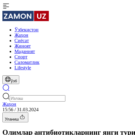
Ўзбекистон
Жаҳон
Сиёсат
Жиноят
Маданият
Спорт
Cаломатлик
Lifestyle
ўзб
Жаҳон
15:56 / 31.03.2024
Уланиш
Олимлар антибиотикларнинг янги тур