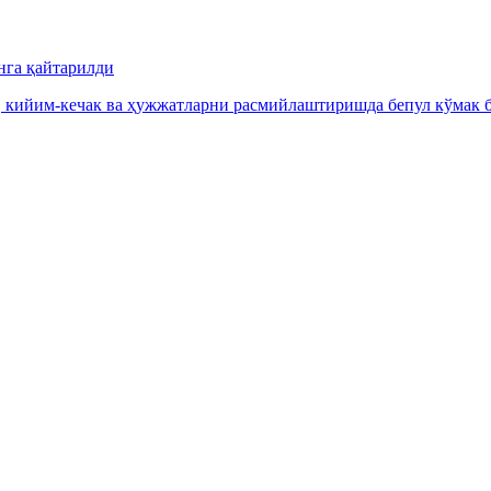
нга қайтарилди
, кийим-кечак ва ҳужжатларни расмийлаштиришда бепул кўмак б