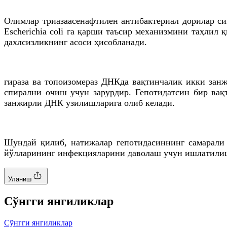
Олимлар
триазаасенафтилен
антибактериал дорилар с
Escherichia
coli
га
қарши таъсир механизмини таҳлил қ
дахлсизликнинг асоси ҳисобланади.
гираза
ва
топоизомераз
ДНКда
вақтинчалик икки зан
спирални
очиш учун зарурдир.
Гепотидатсин
бир вақт
занжирли
ДНК
узилишларига олиб келади.
Шундай қилиб, натижалар
гепотидасиннинг
самарали 
йўлларининг инфекцияларини даволаш учун ишлатили
Уланиш
Cўнгги янгиликлар
Cўнгги янгиликлар