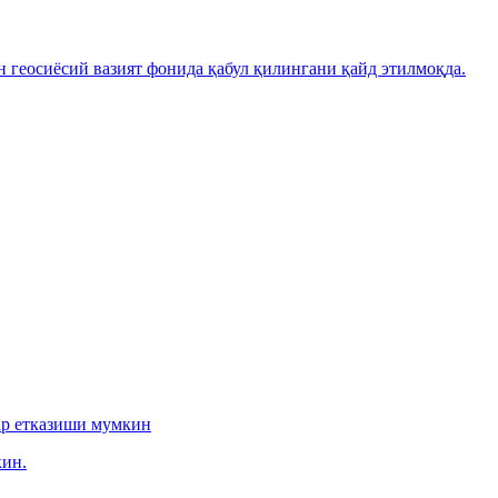
н геосиёсий вазият фонида қабул қилингани қайд этилмоқда.
ар етказиши мумкин
ин.