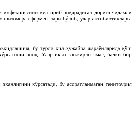
 инфекциясини келтириб чиқарадиган дорига чидамли
опоизомераз
ферментлари бўлиб, улар антибиотикларга
аъкидлашича
, бу турли хил ҳужайра жараёнларида қўш
кўрсатиши аниқ. Улар икки занжирли эмас, балки бир
ик
эканлигини
кўрсатади, бу
асоратланмаган
генитоурия