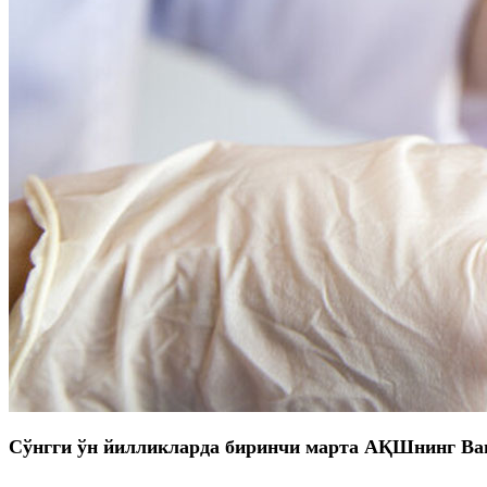
Сўнгги ўн йилликларда биринчи марта АҚШнинг
Ва