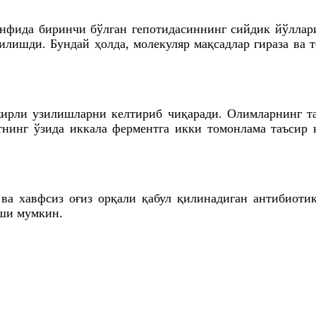
инфида биринчи бўлган
гепотидасиннинг
сийдик йўллари
илишди. Бундай ҳолда, молекуляр мақсадлар
гираза
ва
т
жирли узилишларни келтириб чиқаради. Олимларнинг
т
нинг ўзида иккала ферментга икки томонлама таъсир 
ва хавфсиз оғиз орқали қабул қилинадиган антибиот
ши мумкин.