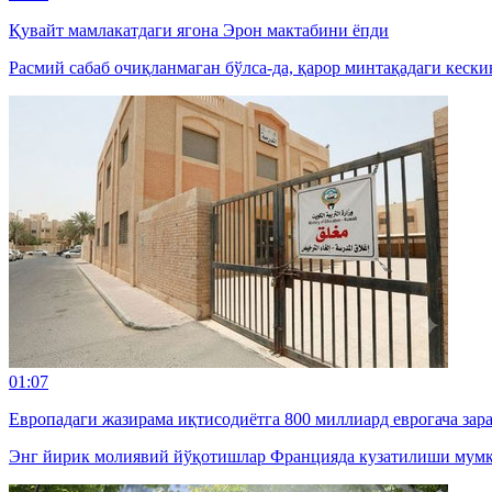
Қувайт мамлакатдаги ягона Эрон мактабини ёпди
Расмий сабаб очиқланмаган бўлса-да, қарор минтақадаги кески
01:07
Европадаги жазирама иқтисодиётга 800 миллиард еврогача зар
Энг йирик молиявий йўқотишлар Францияда кузатилиши мумк