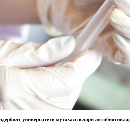
ндербилт
университети мутахассислари антибиотиклар