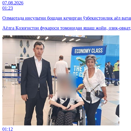
07.08.2026
01:23
Олмаотада инсультни бошдан кечирган ўзбекистонлик аёл вата
Аёлга Қозоғистон фуқароси томонидан яшаш жойи, озиқ-овқат
01:12