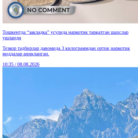
Тошкентда “закладка” усулида наркотик тарқатган шахслар
ушланди
Тезкор тадбирлар давомида 3 килограммдан ортиқ наркотик
моддалар аниқланган.
10:35 / 08.08.2026