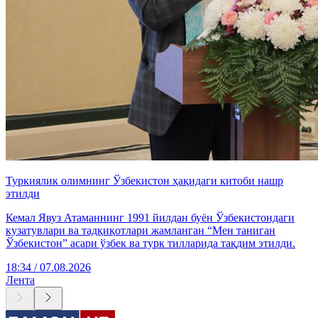
Туркиялик олимнинг Ўзбекистон ҳақидаги китоби нашр
этилди
Кемал Явуз Атаманнинг 1991 йилдан буён Ўзбекистондаги
кузатувлари ва тадқиқотлари жамланган “Мен таниган
Ўзбекистон” асари ўзбек ва турк тилларида тақдим этилди.
18:34 / 07.08.2026
Лента