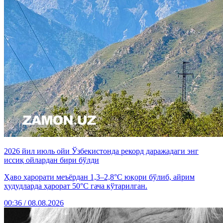
2026 йил июль ойи Ўзбекистонда рекорд даражадаги энг
иссиқ ойлардан бири бўлди
Ҳаво ҳарорати меъёрдан 1,3–2,8°C юқори бўлиб, айрим
ҳудудларда ҳарорат 50°C гача кўтарилган.
00:36 / 08.08.2026