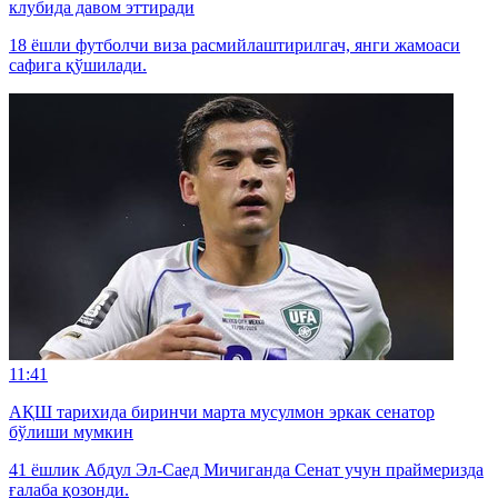
клубида давом эттиради
18 ёшли футболчи виза расмийлаштирилгач, янги жамоаси
сафига қўшилади.
11:41
АҚШ тарихида биринчи марта мусулмон эркак сенатор
бўлиши мумкин
41 ёшлик Абдул Эл-Саед Мичиганда Сенат учун праймеризда
ғалаба қозонди.