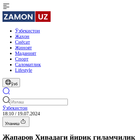
Ўзбекистон
Жаҳон
Сиёсат
Жиноят
Маданият
Спорт
Cаломатлик
Lifestyle
ўзб
Ўзбекистон
18:10 / 19.07.2024
Уланиш
Жапаров Хивадаги йирик гиламчилик