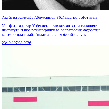
Актёр ва режиссёр Абдуманнон Убайдуллаев вафот этди
У вафотига қадар Ўзбекистон давлат санъат ва маданият
институти “Овоз режиссёрлиги ва операторлик маҳорати”
кафедрасида талаба ёшларга таълим бериб келган.
23:10 / 07.08.2026