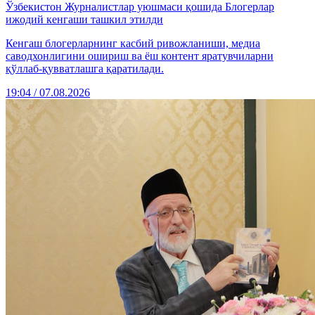
Ўзбекистон Журналистлар уюшмаси қошида Блогерлар
ижодий кенгаши ташкил этилди
Кенгаш блогерларнинг касбий ривожланиши, медиа
саводхонлигини ошириш ва ёш контент яратувчиларни
қўллаб-қувватлашга қаратилади.
19:04 / 07.08.2026