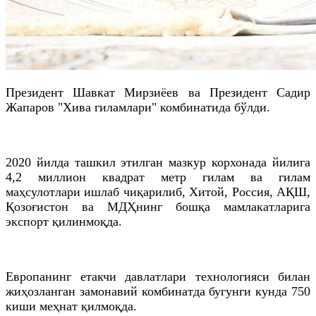
Президент Шавкат Мирзиёев ва Президент Садир
Жапаров "Хива гиламлари" комбинатида бўлди.
2020 йилда ташкил этилган мазкур корхонада йилига
4,2 миллион квадрат метр гилам ва гилам
маҳсулотлари ишлаб чиқарилиб, Хитой, Россия, АҚШ,
Қозоғистон ва МДҲнинг бошқа мамлакатларига
экспорт қилинмоқда.
Европанинг етакчи давлатлари технологияси билан
жиҳозланган замонавий комбинатда бугунги кунда 750
киши меҳнат қилмоқда.