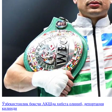
Ўзбекистонлик боксчи АҚШда ҳибсга олиниб, депортация
қилинди