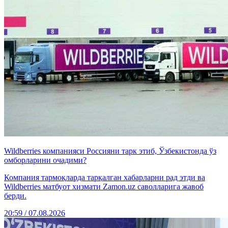
Wildberries компанияси Россияни тарк этиб, Ўзбекистонда ўз
омборларини очадими?
Компания тармоқларда тарқалган хабарларни рад этди ва
Wildberries матбуот хизмати Zamon.uz саволларига жавоб
берди.
20:59 / 07.08.2026