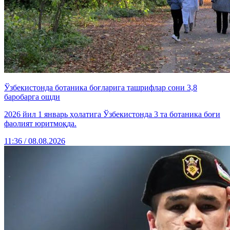
Ўзбекистонда ботаника боғларига ташрифлар сони 3,8
баробарга ошди
2026 йил 1 январь ҳолатига Ўзбекистонда 3 та ботаника боғи
фаолият юритмоқда.
11:36 / 08.08.2026