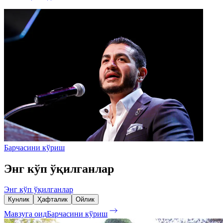
Барчасини кўриш
Энг кўп ўқилганлар
Энг кўп ўқилганлар
Кунлик
Ҳафталик
Ойлик
Мавзуга оид
Барчасини кўриш