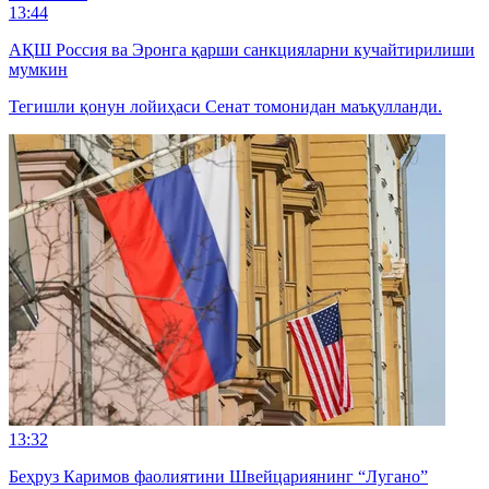
13:44
АҚШ Россия ва Эронга қарши санкцияларни кучайтирилиши
мумкин
Тегишли қонун лойиҳаси Сенат томонидан маъқулланди.
13:32
Беҳруз Каримов фаолиятини Швейцариянинг “Лугано”