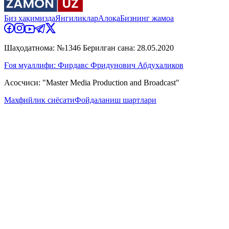
Биз ҳақимизда
Янгиликлар
Алоқа
Бизнинг жамоа
Шаҳодатнома: №1346 Берилган сана: 28.05.2020
Ғоя муаллифи: Фирдавс Фридунович Абдухаликов
Асосчиси: "Master Media Production and Broadcast"
Махфийлик сиёсати
Фойдаланиш шартлари