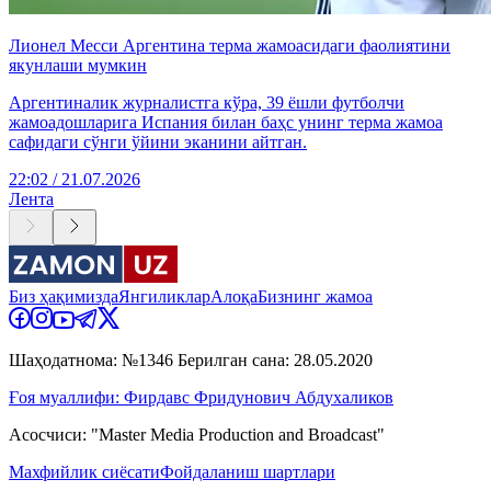
Лионел Месси Аргентина терма жамоасидаги фаолиятини
якунлаши мумкин
Аргентиналик журналистга кўра, 39 ёшли футболчи
жамоадошларига Испания билан баҳс унинг терма жамоа
сафидаги сўнги ўйини эканини айтган.
22:02 / 21.07.2026
Лента
Биз ҳақимизда
Янгиликлар
Алоқа
Бизнинг жамоа
Шаҳодатнома: №1346 Берилган сана: 28.05.2020
Ғоя муаллифи: Фирдавс Фридунович Абдухаликов
Асосчиси: "Master Media Production and Broadcast"
Махфийлик сиёсати
Фойдаланиш шартлари