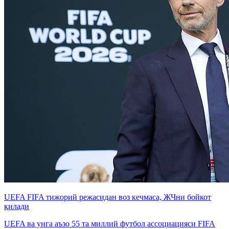
UEFA FIFA тижорий режасидан воз кечмаса, ЖЧни бойкот
қилади
UEFA ва унга аъзо 55 та миллий футбол ассоциацияси FIFA