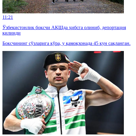
11:21
Ўзбекистонлик боксчи АҚШда ҳибсга олиниб, депортация
қилинди
Боксчининг сўзларига кўра, у қамоқхонада 45 кун сақланган.