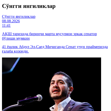
Cўнгги янгиликлар
Cўнгги янгиликлар
08.08.2026
11:41
АҚШ тарихида биринчи марта мусулмон эркак сенатор
бўлиши мумкин
41 ёшлик Абдул Эл-Саед Мичиганда Сенат учун праймеризда
ғалаба қозонди.