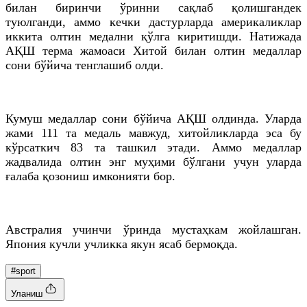
билан биринчи ўринни сақлаб қолишгандек
туюлганди, аммо кечки дастурларда америкаликлар
иккита олтин медални қўлга киритишди. Натижада
АҚШ терма жамоаси Хитой билан олтин медаллар
сони бўйича тенглашиб олди.
Кумуш медаллар сони бўйича АҚШ олдинда. Уларда
жами 111 та медаль мавжуд, хитойликларда эса бу
кўрсаткич 83 та ташкил этади. Аммо медаллар
жадвалида олтин энг муҳими бўлгани учун уларда
ғалаба қозониш имконияти бор.
Австралия учинчи ўринда мустаҳкам жойлашган.
Япония кучли учликка якун ясаб бермоқда.
#sport
Уланиш