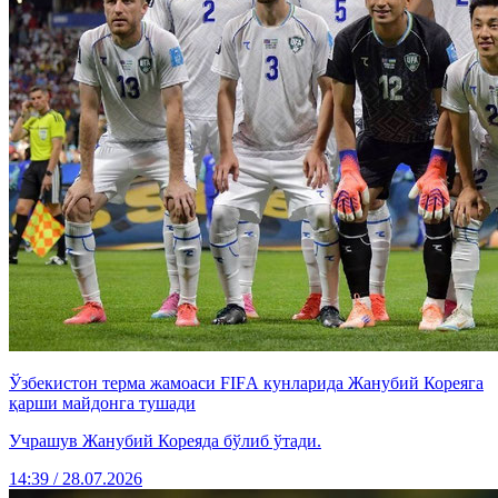
Ўзбекистон терма жамоаси FIFА кунларида Жанубий Кореяга
қарши майдонга тушади
Учрашув Жанубий Кореяда бўлиб ўтади.
14:39 / 28.07.2026