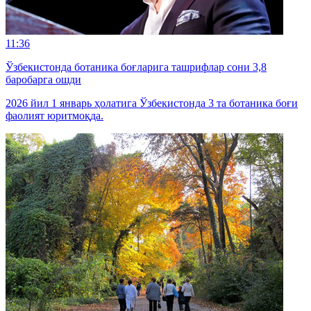
11:36
Ўзбекистонда ботаника боғларига ташрифлар сони 3,8
баробарга ошди
2026 йил 1 январь ҳолатига Ўзбекистонда 3 та ботаника боғи
фаолият юритмоқда.