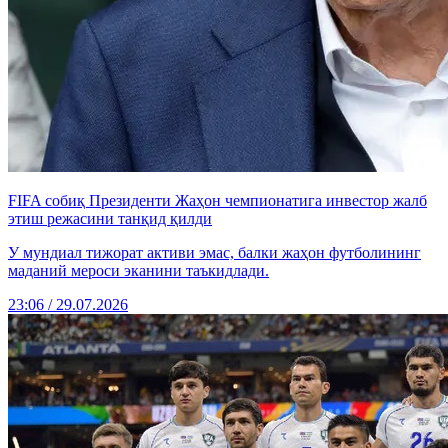
FIFA собиқ Президенти Жаҳон чемпионатига инвестор жалб
этиш режасини танқид қилди
У мундиал тижорат активи эмас, балки жаҳон футболининг
маданий мероси эканини таъкидлади.
23:06 / 29.07.2026