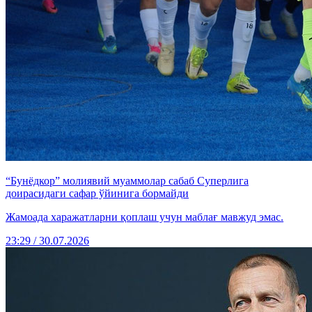
“Бунёдкор” молиявий муаммолар сабаб Суперлига
доирасидаги сафар ўйинига бормайди
Жамоада харажатларни қоплаш учун маблағ мавжуд эмас.
23:29 / 30.07.2026