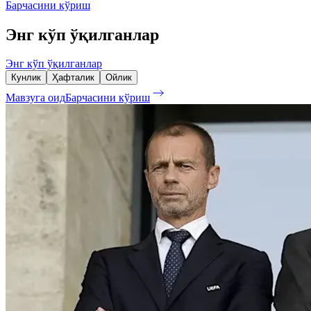
Барчасини кўриш
Энг кўп ўқилганлар
Энг кўп ўқилганлар
Кунлик
Ҳафталик
Ойлик
Мавзуга оид
Барчасини кўриш