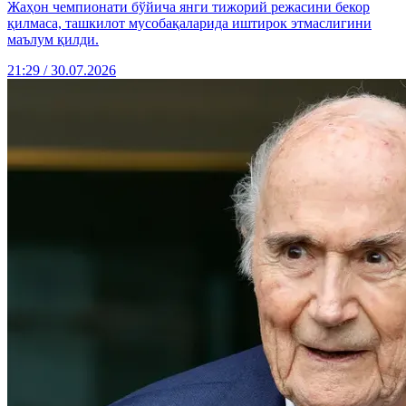
Жаҳон чемпионати бўйича янги тижорий режасини бекор
қилмаса, ташкилот мусобақаларида иштирок этмаслигини
маълум қилди.
21:29 / 30.07.2026