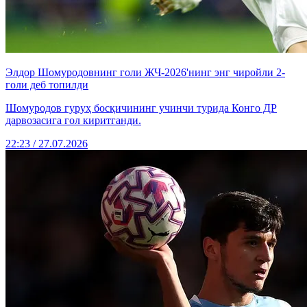
Элдор Шомуродовнинг голи ЖЧ-2026'нинг энг чиройли 2-
голи деб топилди
Шомуродов гуруҳ босқичининг учинчи турида Конго ДР
дарвозасига гол киритганди.
22:23 / 27.07.2026