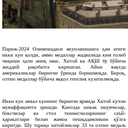
Париж-2024 Олимпиадаси якунланишига ҳам атиги
икки кун қолди, аммо медаллар жадвалида ким ғолиб
чиқиши ҳали аниқ эмас. Хитой ва АҚШ бу бўйича
жиддий рақобатга киришган. Айни вақтда
америкаликлар биринчи ўринда боришмоқда. Бироқ,
олтин медаллар бўйича яққол тенглик кузатилмоқда.
Икки кун аввал куннинг биринчи ярмида Хитой кучли
муваффақиятга эришди. Каноэда эшкак эшувчилар,
боксчилар ва стол теннисчиларининг саъй-
ҳаракатлари билан жамоа пешқадамликни қўлга
киритди. Шу тариқа хитойликлар 33 та олтин медаль