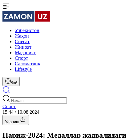
Ўзбекистон
Жаҳон
Сиёсат
Жиноят
Маданият
Спорт
Cаломатлик
Lifestyle
ўзб
Спорт
15:44 / 10.08.2024
Уланиш
Париж-2024: Медаллар жадвалидаги