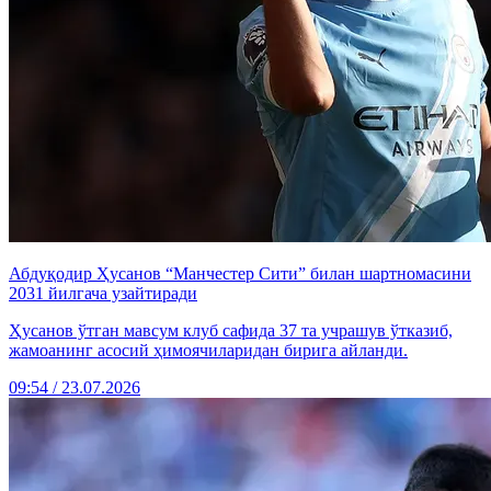
Абдуқодир Ҳусанов “Манчестер Сити” билан шартномасини
2031 йилгача узайтиради
Ҳусанов ўтган мавсум клуб сафида 37 та учрашув ўтказиб,
жамоанинг асосий ҳимоячиларидан бирига айланди.
09:54 / 23.07.2026