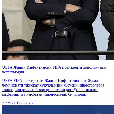
UEFA Жанни Инфантинони FIFA президенти лавозимидан
четлатмоқчи
UEFA FIFА президенти Жанни Инфантинонинг Жаҳон
чемпионати тижорат ҳуқуқларини хусусий инвесторларга
топшириш режаси бекор қилинганидан сўнг ташкилот
раҳбариятига нисбатан ишончсизлик билдирди.
21:35 / 01.08.2026