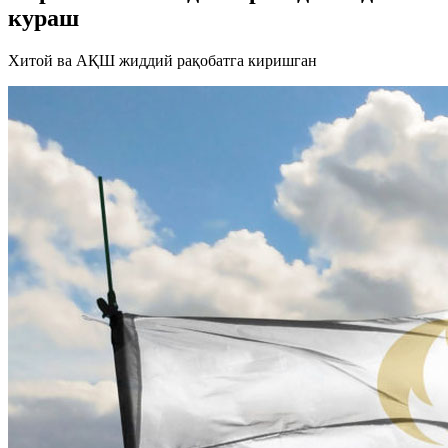
кураш
Хитой ва АҚШ жиддий рақобатга киришган