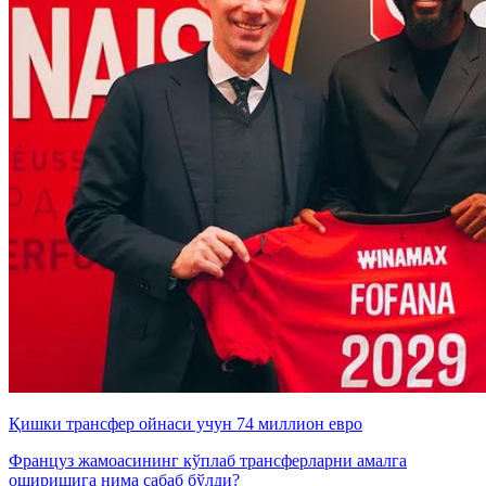
Қишки трансфер ойнаси учун 74 миллион евро
Француз жамоасининг кўплаб трансферларни амалга
оширишига нима сабаб бўлди?