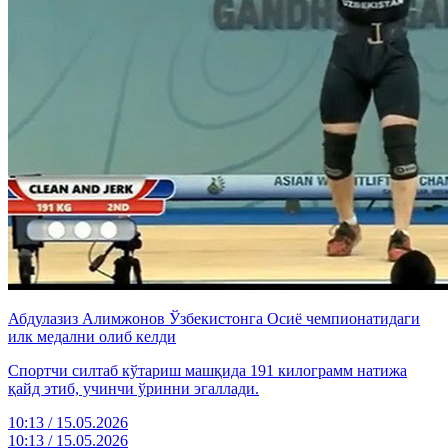
Абдулазиз Алимжонов Ўзбекистонга Осиё чемпионатидаги
илк медални олиб келди
Спортчи силтаб кўтариш машқида 191 килограмм натижа
қайд этиб, учинчи ўринни эгаллади.
10:13 / 15.05.2026
10:13 / 15.05.2026