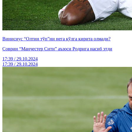
Винисиус “Олтин тўп”ни нега қўлга кирита олмади?
Соврин “Манчестер Сити” аъзоси Родрига насиб этди
17:39 / 29.10.2024
17:39 / 29.10.2024