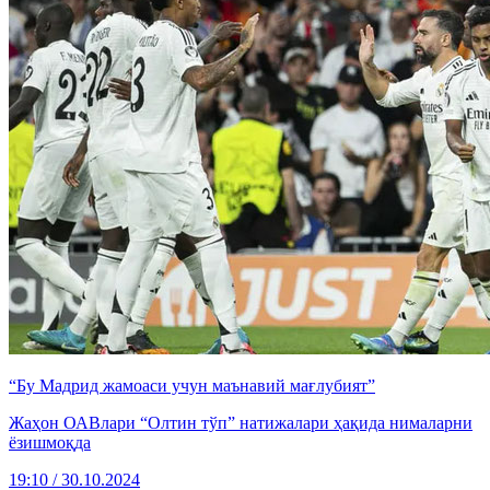
“Бу Мадрид жамоаси учун маънавий мағлубият”
Жаҳон ОАВлари “Олтин тўп” натижалари ҳақида нималарни
ёзишмоқда
19:10 / 30.10.2024