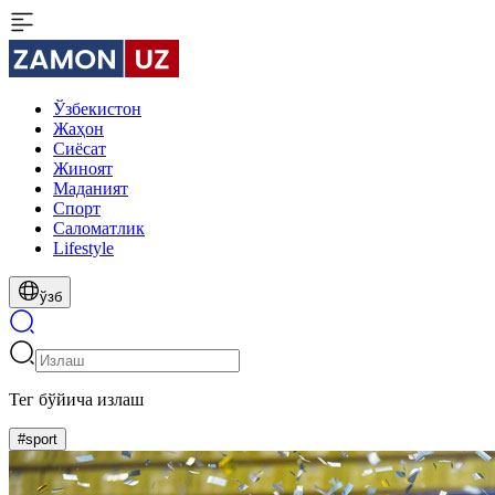
Ўзбекистон
Жаҳон
Сиёсат
Жиноят
Маданият
Спорт
Cаломатлик
Lifestyle
ўзб
Тег бўйича излаш
#sport