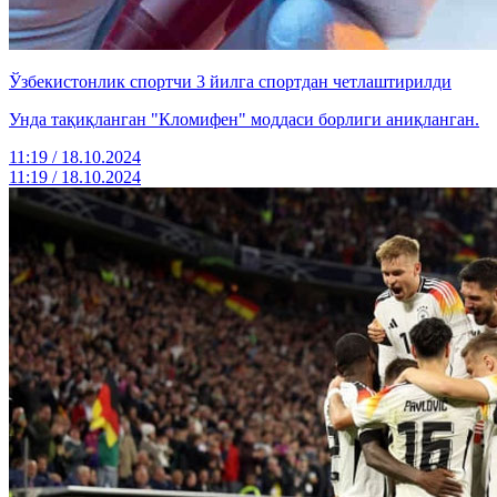
Ўзбекистонлик спортчи 3 йилга спортдан четлаштирилди
Унда тақиқланган "Кломифен" моддаси борлиги аниқланган.
11:19 / 18.10.2024
11:19 / 18.10.2024