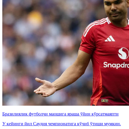
Бразилиялик футболчи маошига яраша ўйин кўрсатмаяпти
У кейинги йил Саудия чемпионатига кўчиб ўтиши мумкин.