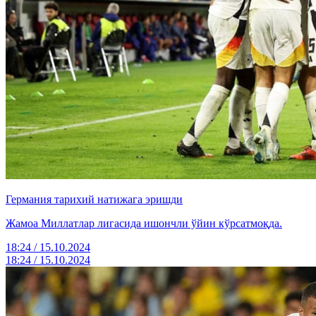
Германия тарихий натижага эришди
Жамоа Миллатлар лигасида ишончли ўйин кўрсатмоқда.
18:24 / 15.10.2024
18:24 / 15.10.2024