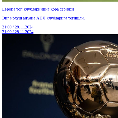
Европа топ клубларининг қора cерияси
Энг нохуш анъана АПЛ клубларига тегишли.
21:00 / 28.11.2024
21:00 / 28.11.2024