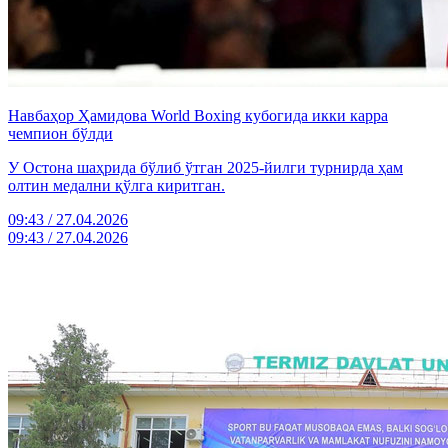
Навбаҳор Ҳамидова World Boxing кубогида икки карра
чемпион бўлди
У Остона шаҳрида бўлиб ўтган 2025-йилги турнирда ҳам
олтин медални қўлга киритган.
09:43 / 27.04.2026
09:43 / 27.04.2026