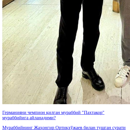
Германияни чемпион қилган мураббий "Пахтакор"
мураббийига айланадими?
Мураббийнинг Жаҳонгир Ортиқхўжаев билан тушган сурати