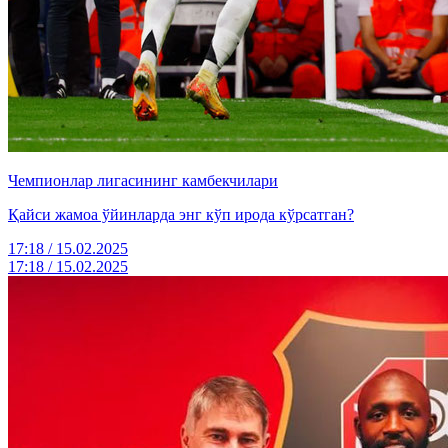
Чемпионлар лигасининг камбекчилари
Қайси жамоа ўйинларда энг кўп ирода кўрсатган?
17:18 / 15.02.2025
17:18 / 15.02.2025