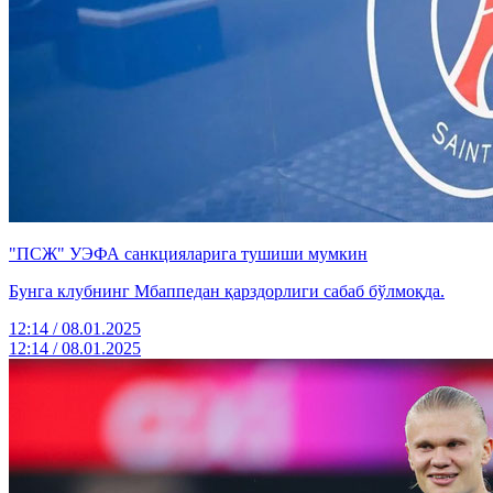
"ПСЖ" УЭФА санкцияларига тушиши мумкин
Бунга клубнинг Мбаппедан қарздорлиги сабаб бўлмоқда.
12:14 / 08.01.2025
12:14 / 08.01.2025