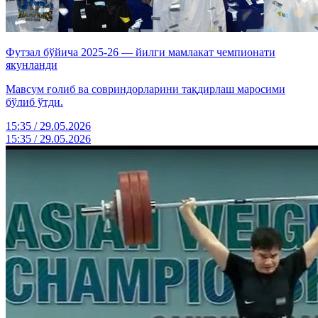
Футзал бўйича 2025-26 — йилги мамлакат чемпионати
якунланди
Мавсум ғолиб ва совриндорларини тақдирлаш маросими
бўлиб ўтди.
15:35 / 29.05.2026
15:35 / 29.05.2026