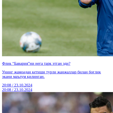
Флик “Бавария”ни нега тарк этган эди?
Унинг жамоадан кетиши турли жанжаллар билан боғлиқ
экани маълум қилинган.
20:08 / 23.10.2024
20:08 / 23.10.2024