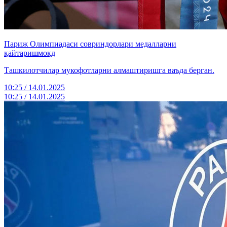
Париж Олимпиадаси совриндорлари медалларни
қайтаришмоқд
Ташкилотчилар мукофотларни алмаштиришга ваъда берган.
10:25 / 14.01.2025
10:25 / 14.01.2025