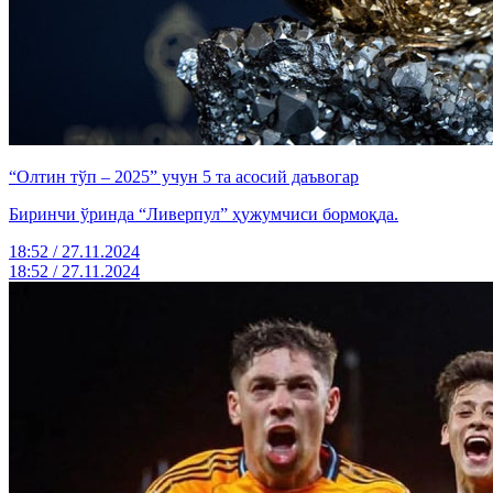
“Олтин тўп – 2025” учун 5 та асосий даъвогар
Биринчи ўринда “Ливерпул” ҳужумчиси бормоқда.
18:52 / 27.11.2024
18:52 / 27.11.2024