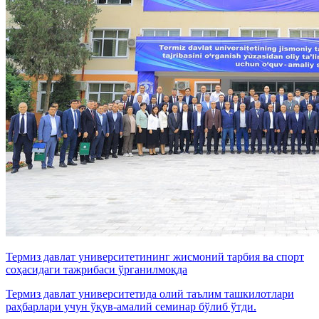
Термиз давлат университетининг жисмоний тарбия ва спорт
соҳасидаги тажрибаси ўрганилмоқда
Термиз давлат университетида олий таълим ташкилотлари
раҳбарлари учун ўқув-амалий семинар бўлиб ўтди.