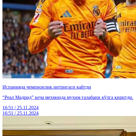
Испанияда чемпионлик интригаси қайтди
“Реал Мадрид” кеча меҳмонда муҳим ғалабани қўлга киритди.
16:51 / 25.11.2024
16:51 / 25.11.2024