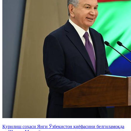
Қурилиш соҳаси Янги Ўзбекистон қиёфасини белгиламоқда