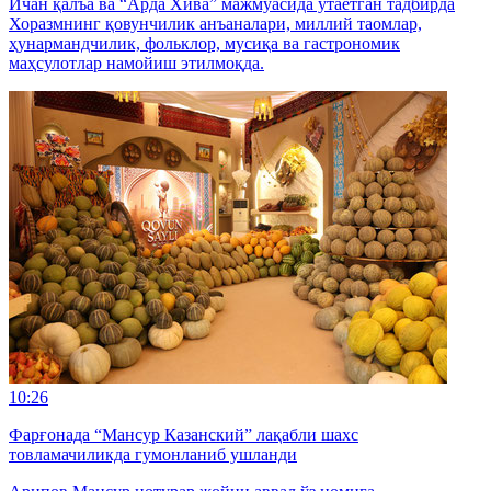
Ичан қалъа ва “Арда Хива” мажмуасида ўтаётган тадбирда
Хоразмнинг қовунчилик анъаналари, миллий таомлар,
ҳунармандчилик, фольклор, мусиқа ва гастрономик
маҳсулотлар намойиш этилмоқда.
10:26
Фарғонада “Мансур Казанский” лақабли шахс
товламачиликда гумонланиб ушланди