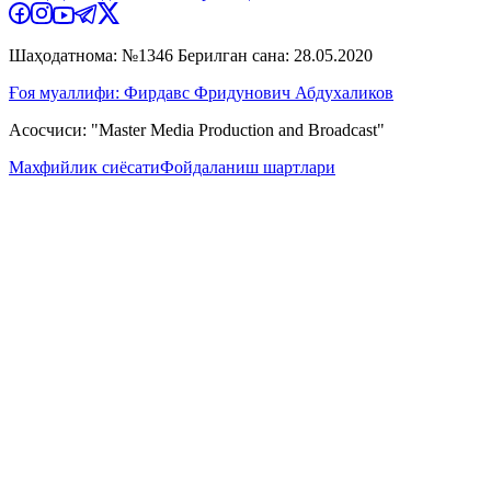
Шаҳодатнома: №1346 Берилган сана: 28.05.2020
Ғоя муаллифи: Фирдавс Фридунович Абдухаликов
Асосчиси: "Master Media Production and Broadcast"
Махфийлик сиёсати
Фойдаланиш шартлари