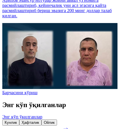
Арипов Мансур нотурар жойни аввал ўз номига
расмийлаштириб, кейинчалик уни асл эгасига қайта
расмийлаштириб бериш эвазига 200 минг доллар талаб
қилган.
Барчасини кўриш
Энг кўп ўқилганлар
Энг кўп ўқилганлар
Кунлик
Ҳафталик
Ойлик