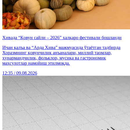
Хивада “Қовун сайли – 2026” халқаро фестивали бошланди
Ичан қалъа ва “Арда Хива” мажмуасида ўтаётган тадбирда
Хоразмнинг қовунчилик анъаналари, миллий таомлар,
ҳунармандчилик, фольклор, мусиқа ва гастрономик
маҳсулотлар намойиш этилмоқда.
12:35 / 09.08.2026