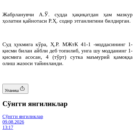
Жабрланувчи А.Ў. судда ҳақиқатдан ҳам мазкур
ҳолатни қайнотаси Р.Ҳ. содир этганлигини билдирган.
Суд ҳукмига кўра, Ҳ.Р. МЖтК 41-1 -моддасининг 1-
қисми билан айбли деб топилиб, унга шу модданинг 1-
қисмига асосан, 4 (тўрт) сутка маъмурий қамоққа
олиш жазоси тайинланди.
Уланиш
Cўнгги янгиликлар
Cўнгги янгиликлар
09.08.2026
13:17