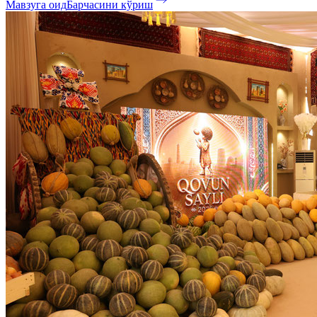
Мавзуга оид
Барчасини кўриш