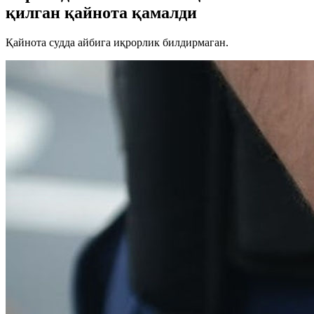
қилган қайнота қамалди
Қайнота судда айбига иқрорлик билдирмаган.