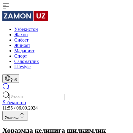
Ўзбекистон
Жаҳон
Сиёсат
Жиноят
Маданият
Спорт
Cаломатлик
Lifestyle
ўзб
Ўзбекистон
11:55 / 06.09.2024
Уланиш
Хоразмда келинига шилқимлик