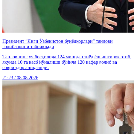
Президент “Янги Ўзбекистон бунёдкорлари” танлови
ғолибларини табриклади
Танловнинг уч босқичида 124 мингдан зиёд ёш иштирок этиб,
якунда 10 та касб йўналиши бўйича 120 нафар ғолиб ва
совриндор аниқланди.
21:23 / 08.08.2026