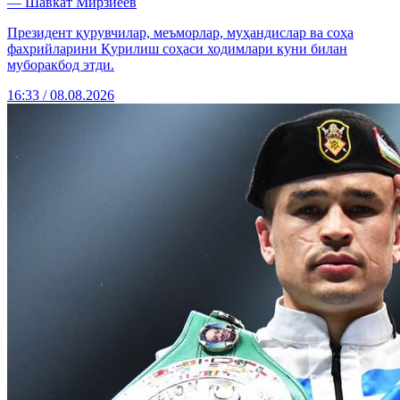
— Шавкат Мирзиёев
Президент қурувчилар, меъморлар, муҳандислар ва соҳа
фахрийларини Қурилиш соҳаси ходимлари куни билан
муборакбод этди.
16:33 / 08.08.2026