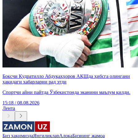
Боксчи Қудратилло Абдуқаҳҳоров АҚШда ҳибсга олингани
ҳақидаги хабарларни рад этди
Спортчи айни пайтда Ўзбекистонда эканини маълум қилди.
15:18 / 08.08.2026
Лента
Биз ҳақимизда
Янгиликлар
Алоқа
Бизнинг жамоа