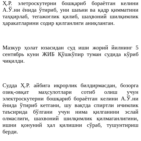
Ҳ.Р. элетроскутерни бошқариб бораётган келини
А.Ў.ни ёнида ўтириб, уни шаъни ва қадр қимматини
таҳқирлаб, тегажоғлик қилиб, шаҳвоний шилқимлик
ҳаракатларини содир қилганлиги аниқланган.
Мазкур ҳолат юзасидан суд иши жорий йилнинг 5
сентябрь куни ЖИБ Қўшкўпир туман судида кўриб
чиқилди.
Судда Ҳ.Р. айбига иқрорлик билдирмасдан, бозорга
озиқ-овқат маҳсулотлари сотиб олиш учун
электроскутерни бошқариб бораётган келини А.Ў.ни
ёнида ўтириб кетгани, шу вақтда спиртли ичимлик
таъсирида бўлгани учун нима қилганини эслай
олмаслиги, шахвоний шилқимлик қилмаганлигини,
ишни қонуний ҳал қилишни сўраб, тушунтириш
берди.