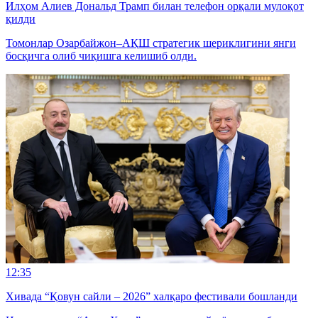
Илҳом Алиев Дональд Трамп билан телефон орқали мулоқот
қилди
Томонлар Озарбайжон–АҚШ стратегик шериклигини янги
босқичга олиб чиқишга келишиб олди.
12:35
Хивада “Қовун сайли – 2026” халқаро фестивали бошланди