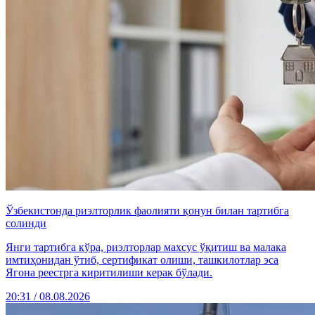
Ўзбекистонда риэлторлик фаолияти қонун билан тартибга
солинди
Янги тартибга кўра, риэлторлар махсус ўқитиш ва малака
имтиҳонидан ўтиб, сертификат олиши, ташкилотлар эса
Ягона реестрга киритилиши керак бўлади.
20:31 / 08.08.2026