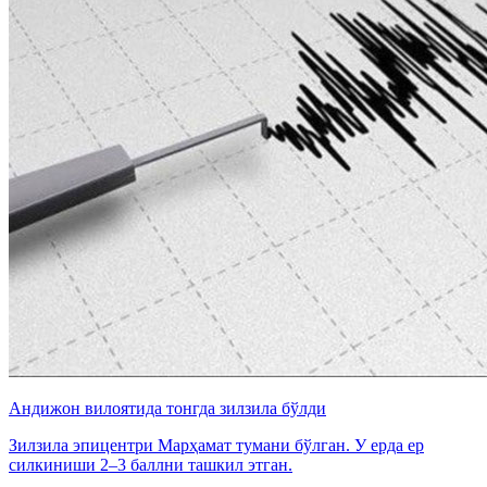
Андижон вилоятида тонгда зилзила бўлди
Зилзила эпицентри Марҳамат тумани бўлган. У ерда ер
силкиниши 2–3 баллни ташкил этган.