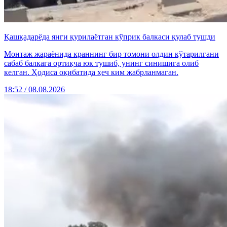
Қашқадарёда янги қурилаётган кўприк балкаси қулаб тушди
Монтаж жараёнида краннинг бир томони олдин кўтарилгани
сабаб балкага ортиқча юк тушиб, унинг синишига олиб
келган. Ҳодиса оқибатида ҳеч ким жабрланмаган.
18:52 / 08.08.2026