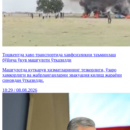
Тошкентда ҳаво транспортида хавфсизликни таъминлаш
бўйича ўқув машғулоти ўтказилди
Машғулотда қутқарув хизматларининг тезкорлиги, ўзаро
ҳамкорлиги ва жабрланганларни эвакуация қилиш жараёни
синовдан ўтказилди.
18:29 / 08.08.2026