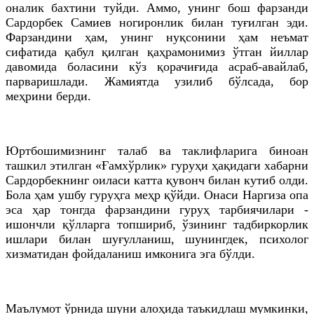
оналик бахтини туйди. Аммо, унинг бош фарзанди
Сардорбек
Самиев
ногиронлик билан туғилган эди.
Фарзандини ҳам, унинг нуқсонини ҳам неъмат
сифатида қабул қилган қаҳрамонимиз ўтган йиллар
давомида боласини кўз қорачиғида асраб-авайлаб,
парваришлади. Жамиятда узилиб бўлсада, бор
меҳрини берди.
Юртбошимизнинг талаб ва таклифларига биноан
ташкил этилган «Ғамхўрлик» гуруҳи ҳақидаги хабарни
Сардорбекнинг
оиласи катта қувонч билан кутиб олди.
Бола ҳам ушбу гуруҳга меҳр қўйди. Онаси
Наргиза
опа
эса ҳар тонгда фарзандини гуруҳ тарбиячилари -
ишончли қўлларга топшириб, ўзининг тадбиркорлик
ишлари билан шуғулланиш, шунингдек, психолог
хизматидан фойдаланиш имконига эга бўлди.
Маълумот ўрнида шуни алоҳида таъкидлаш мумкинки,