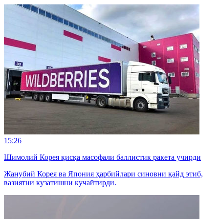
15:26
Шимолий Корея қисқа масофали баллистик ракета учирди
Жанубий Корея ва Япония ҳарбийлари синовни қайд этиб,
вазиятни кузатишни кучайтирди.