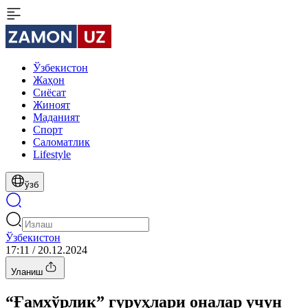
Ўзбекистон
Жаҳон
Сиёсат
Жиноят
Маданият
Спорт
Cаломатлик
Lifestyle
ўзб
Ўзбекистон
17:11 / 20.12.2024
Уланиш
“Ғамхўрлик” гуруҳлари оналар учун