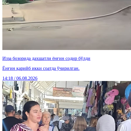
Изза бозорида дахшатли ёнғин содир бўлди
Ёнғин қарийб икки соатда ўчирилган.
14:18 / 06.08.2026