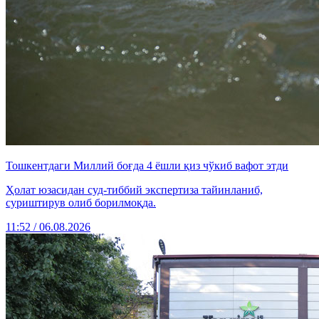
Тошкентдаги Миллий боғда 4 ёшли қиз чўкиб вафот этди
Ҳолат юзасидан суд-тиббий экспертиза тайинланиб,
суриштирув олиб борилмоқда.
11:52 / 06.08.2026