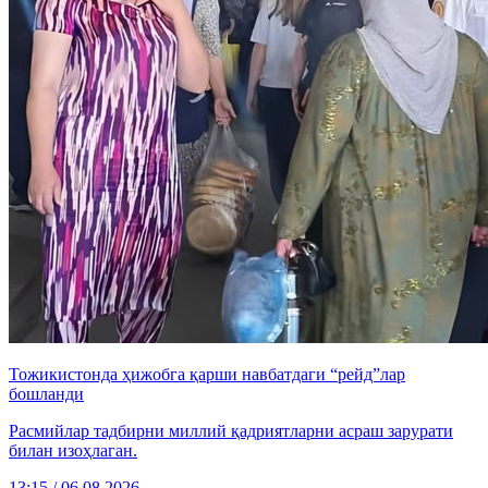
Тожикистонда ҳижобга қарши навбатдаги “рейд”лар
бошланди
Расмийлар тадбирни миллий қадриятларни асраш зарурати
билан изоҳлаган.
13:15 / 06.08.2026