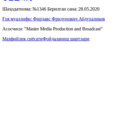
Шаҳодатнома: №1346 Берилган сана: 28.05.2020
Ғоя муаллифи: Фирдавс Фридунович Абдухаликов
Асосчиси: "Master Media Production and Broadcast"
Махфийлик сиёсати
Фойдаланиш шартлари