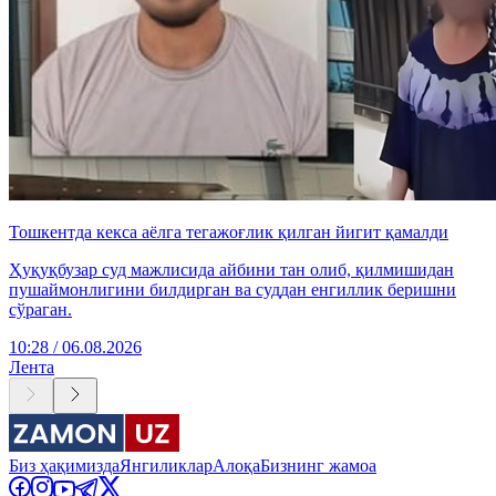
Тошкентда кекса аёлга тегажоғлик қилган йигит қамалди
Ҳуқуқбузар суд мажлисида айбини тан олиб, қилмишидан
пушаймонлигини билдирган ва суддан енгиллик беришни
сўраган.
10:28 / 06.08.2026
Лента
Биз ҳақимизда
Янгиликлар
Алоқа
Бизнинг жамоа