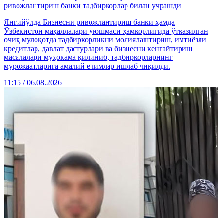
ривожлантириш банки тадбиркорлар билан учрашди
Янгийўлда Бизнесни ривожлантириш банки ҳамда
Ўзбекистон маҳаллалари уюшмаси ҳамкорлигида ўтказилган
очиқ мулоқотда тадбиркорликни молиялаштириш, имтиёзли
кредитлар, давлат дастурлари ва бизнесни кенгайтириш
масалалари муҳокама қилиниб, тадбиркорларнинг
мурожаатларига амалий ечимлар ишлаб чиқилди.
11:15 / 06.08.2026