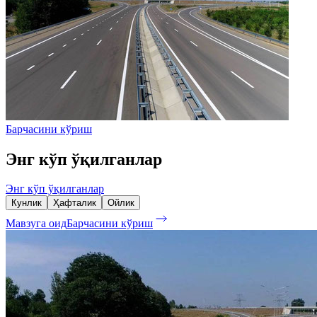
Барчасини кўриш
Энг кўп ўқилганлар
Энг кўп ўқилганлар
Кунлик
Ҳафталик
Ойлик
Мавзуга оид
Барчасини кўриш