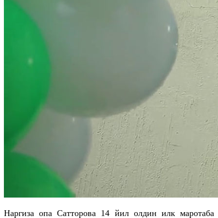
Наргиза
опа
Сатторова
14 йил олдин илк маротаба