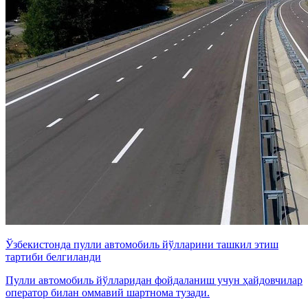
Ўзбекистонда пулли автомобиль йўлларини ташкил этиш
тартиби белгиланди
Пулли автомобиль йўлларидан фойдаланиш учун ҳайдовчилар
оператор билан оммавий шартнома тузади.