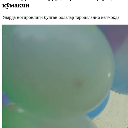
кўмакчи
Уларда ногиронлиги бўлган болалар тарбияланиб келмоқда.