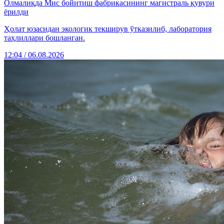
Олмалиқда Мис бойитиш фабрикасининг магистраль қувури
ёрилди
Ҳолат юзасидан экологик текширув ўтказилиб, лаборатория
таҳлиллари бошланган.
12:04 / 06.08.2026