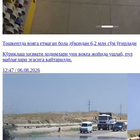
Тошкентда вояга етмаган бола дўкондан 6,2 млн сўм ўғирлади
Қўриқлаш хизмати ходимлари уни воқеа жойида ушлаб, пул
маблағлари эгасига қайтарилди.
12:47 / 06.08.2026