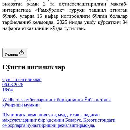
вилоятда жами 2
та
ихтисослаштирилган мактаб-
интернатида «Ғамхўрлик» гуруҳи ташкил этилган
бўлиб, уларда 15 нафар ногиронлиги бўлган болалар
тарбияланиб келмоқда. 2025 йилда ушбу кўрсаткич 34
нафарга етказилиши кўзда тутилган.
Уланиш
Cўнгги янгиликлар
Cўнгги янгиликлар
06.08.2026
16:04
Wildberries омборларининг бир қисмини Ўзбекистонга
кўчириши мумкин
Шунингдек, компания узоқ муддат сақланадиган
маҳсулотларнинг бир қисмини Беларус, Қозоғистондаги
омборларга йўналтиришни режалаштирмоқда.