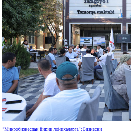
"Микробизнесдан йирик лойиҳаларга": Бизнесни