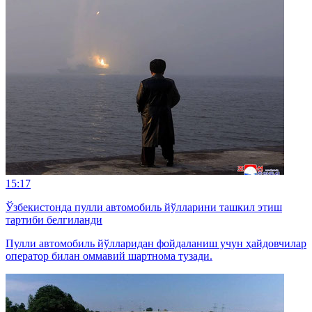
15:17
Ўзбекистонда пулли автомобиль йўлларини ташкил этиш
тартиби белгиланди
Пулли автомобиль йўлларидан фойдаланиш учун ҳайдовчилар
оператор билан оммавий шартнома тузади.