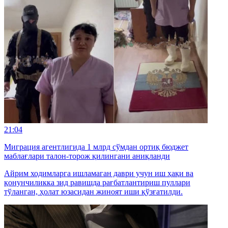
21:04
Миграция агентлигида 1 млрд сўмдан ортиқ бюджет
маблағлари талон-торож қилингани аниқланди
Айрим ходимларга ишламаган даври учун иш ҳақи ва
қонунчиликка зид равишда рағбатлантириш пуллари
тўланган, ҳолат юзасидан жиноят иши қўзғатилди.