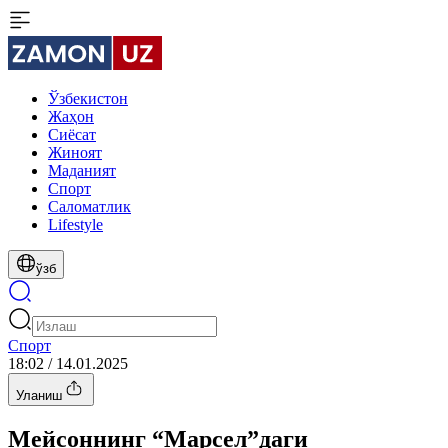
Ўзбекистон
Жаҳон
Сиёсат
Жиноят
Маданият
Спорт
Cаломатлик
Lifestyle
ўзб
Спорт
18:02 / 14.01.2025
Уланиш
Мейсоннинг “Марсел”даги