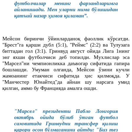
футболчилар менинг фарзандларимга
айланишади. Мен уларни нима бўлишидан
қатъий назар ҳимоя қиламан”.
Мейсон биринчи ўйинларданоқ фаоллик кўрсатди.
"Брест"га қарши дубл (5:1), "Реймс" (2:2) ва Тулузага
биттадан гол (3:1). Гринвуд август ойида Лига 1нинг
энг яхши футболчиси деб топилди. Мухлислар эса
"Марсел"ни чемпионликка даъвогар сифатида гапира
бошлашди. Умуман олганда, Мейсон ўзини кучли
жамоанинг етакчиси сифатида ҳис қилмоқда. У
"Манчестер Юнайтед"да айнан шу нарсага умид
қилган, аммо бу Францияда амалга ошди.
"Марсел" президенти Пабло Лонгория
октябрь ойида бўлиб ўтган футбол
саммитида Гринвудни трансфер қилиш
қарори осон бўлмаганини айтди: "Биз тез