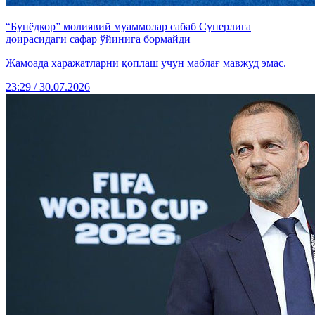
“Бунёдкор” молиявий муаммолар сабаб Суперлига
доирасидаги сафар ўйинига бормайди
Жамоада харажатларни қоплаш учун маблағ мавжуд эмас.
23:29 / 30.07.2026