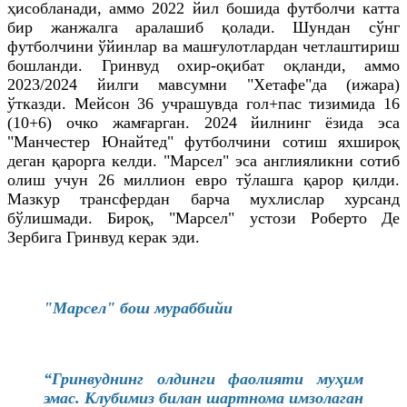
ҳисобланади, аммо 2022 йил бошида футболчи катта
бир жанжалга аралашиб қолади. Шундан сўнг
футболчини ўйинлар ва машғулотлардан четлаштириш
бошланди. Гринвуд охир-оқибат оқланди, аммо
2023/2024 йилги мавсумни "Хетафе"да (ижара)
ўтказди. Мейсон 36 учрашувда гол+пас тизимида 16
(10+6) очко жамғарган. 2024 йилнинг ёзида эса
"Манчестер Юнайтед" футболчини сотиш яхшироқ
деган қарорга келди. "Марсел" эса англияликни сотиб
олиш учун 26 миллион евро тўлашга қарор қилди.
Мазкур трансфердан барча мухлислар хурсанд
бўлишмади. Бироқ, "Марсел" устози Роберто Де
Зербига Гринвуд керак эди.
"Марсел" бош мураббийи
“Гринвуднинг олдинги фаолияти муҳим
эмас. Клубимиз билан шартнома имзолаган