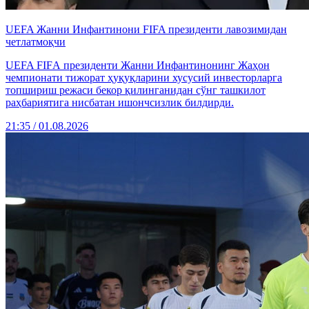
UEFA Жанни Инфантинони FIFA президенти лавозимидан
четлатмоқчи
UEFA FIFА президенти Жанни Инфантинонинг Жаҳон
чемпионати тижорат ҳуқуқларини хусусий инвесторларга
топшириш режаси бекор қилинганидан сўнг ташкилот
раҳбариятига нисбатан ишончсизлик билдирди.
21:35 / 01.08.2026