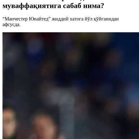
муваффақиятига сабаб нима?
“Манчестер Юнайтед” жиддий хатога йўл қўйганидан
афсусда.