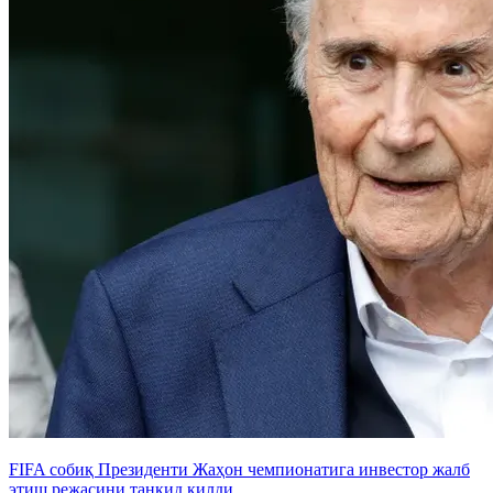
FIFA собиқ Президенти Жаҳон чемпионатига инвестор жалб
этиш режасини танқид қилди