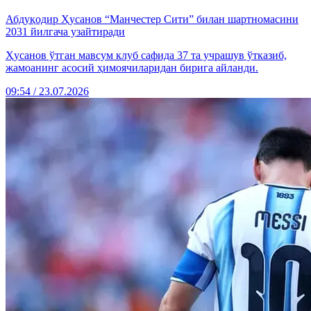
Абдуқодир Ҳусанов “Манчестер Сити” билан шартномасини
2031 йилгача узайтиради
Ҳусанов ўтган мавсум клуб сафида 37 та учрашув ўтказиб,
жамоанинг асосий ҳимоячиларидан бирига айланди.
09:54 / 23.07.2026