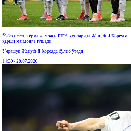
Ўзбекистон терма жамоаси FIFА кунларида Жанубий Кореяга
қарши майдонга тушади
Учрашув Жанубий Кореяда бўлиб ўтади.
14:39 / 28.07.2026