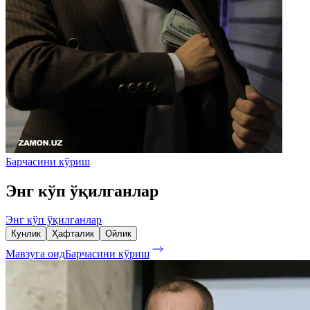
Барчасини кўриш
Энг кўп ўқилганлар
Энг кўп ўқилганлар
Кунлик
Ҳафталик
Ойлик
Мавзуга оид
Барчасини кўриш