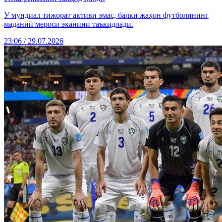
У мундиал тижорат активи эмас, балки жаҳон футболининг
маданий мероси эканини таъкидлади.
23:06 / 29.07.2026