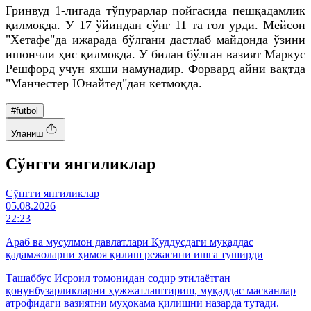
Гринвуд 1-лигада тўпурарлар пойгасида пешқадамлик
қилмоқда. У 17 ўйиндан сўнг 11 та гол урди. Мейсон
"Хетафе"да ижарада бўлгани дастлаб майдонда ўзини
ишончли ҳис қилмоқда. У билан бўлган вазият Маркус
Решфорд учун яхши намунадир. Форвард айни вақтда
"Манчестер Юнайтед"дан кетмоқда.
#futbol
Уланиш
Cўнгги янгиликлар
Cўнгги янгиликлар
05.08.2026
22:23
Араб ва мусулмон давлатлари Қуддусдаги муқаддас
қадамжоларни ҳимоя қилиш режасини ишга туширди
Ташаббус Исроил томонидан содир этилаётган
қонунбузарликларни ҳужжатлаштириш, муқаддас масканлар
атрофидаги вазиятни муҳокама қилишни назарда тутади.