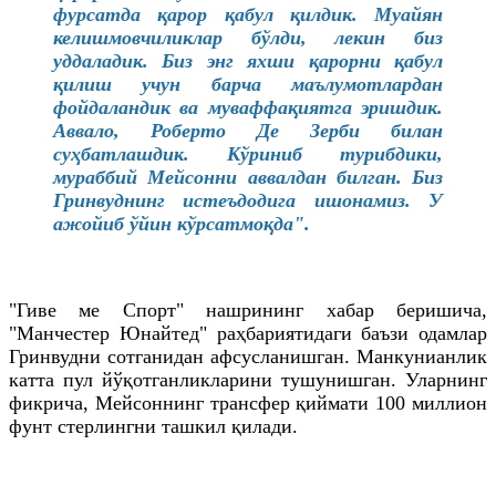
фурсатда қарор қабул қилдик. Муайян
келишмовчиликлар бўлди, лекин биз
уддаладик. Биз энг яхши қарорни қабул
қилиш учун барча маълумотлардан
фойдаландик ва муваффақиятга эришдик.
Аввало, Роберто Де Зерби билан
суҳбатлашдик. Кўриниб турибдики,
мураббий Мейсонни аввалдан билган. Биз
Гринвуднинг истеъдодига ишонамиз. У
ажойиб ўйин кўрсатмоқда".
"Гиве ме Спорт" нашрининг хабар беришича,
"Манчестер Юнайтед" раҳбариятидаги баъзи одамлар
Гринвудни сотганидан афсусланишган. Манкунианлик
катта пул йўқотганликларини тушунишган. Уларнинг
фикрича, Мейсоннинг трансфер қиймати 100 миллион
фунт стерлингни ташкил қилади.