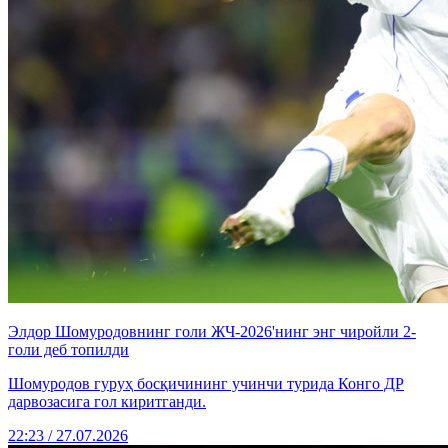
Элдор Шомуродовнинг голи ЖЧ-2026'нинг энг чиройли 2-
голи деб топилди
Шомуродов гуруҳ босқичининг учинчи турида Конго ДР
дарвозасига гол киритганди.
22:23 / 27.07.2026