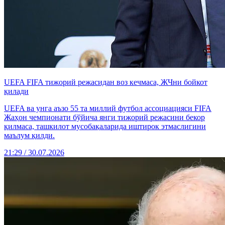
UEFA FIFA тижорий режасидан воз кечмаса, ЖЧни бойкот
қилади
UEFA ва унга аъзо 55 та миллий футбол ассоциацияси FIFA
Жаҳон чемпионати бўйича янги тижорий режасини бекор
қилмаса, ташкилот мусобақаларида иштирок этмаслигини
маълум қилди.
21:29 / 30.07.2026