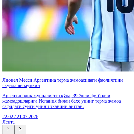
Лионел Месси Аргентина терма жамоасидаги фаолиятини
якунлаши мумкин
Аргентиналик журналистга кўра, 39 ёшли футболчи
жамоадошларига Испания билан баҳс унинг терма жамоа
сафидаги сўнги ўйини эканини айтган.
22:02 / 21.07.2026
Лента