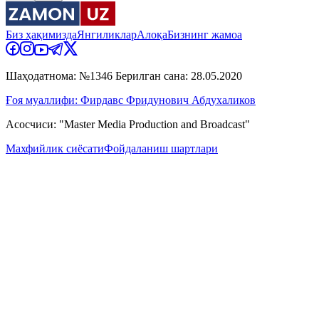
Биз ҳақимизда
Янгиликлар
Алоқа
Бизнинг жамоа
Шаҳодатнома: №1346 Берилган сана: 28.05.2020
Ғоя муаллифи: Фирдавс Фридунович Абдухаликов
Асосчиси: "Master Media Production and Broadcast"
Махфийлик сиёсати
Фойдаланиш шартлари