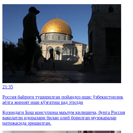
21:35
Россия байроғи туширилган пойандоз иши: ўзбекистонлик
аёлга жиноят иши қўзғатиш рад этилди
Қозондаги Бош консулхона маълум қилишича, бунга Россия
ваколатли идоралари билан олиб борилган музокаралар
натижасида эришилган.