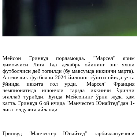
Мейсон Гринвуд порламоқда. "Марсел" ярим
ҳимоячиси Лига 1да декабрь ойининг энг яхши
футболчиси деб топилди (бу мавсумда иккинчи марта).
Англиялик футболчи 2024 йилнинг сўнгги ойида учта
ўйинда иккита гол урди. "Марсел" Франция
чемпионатида ишончли тарзда иккинчи ўринни
эгаллаб турибди. Бунда Мейсонинг ўрни жуда ҳам
катта. Гринвуд 6 ой ичида "Манчестер Юнайтед"дан 1-
лига юлдузига айланди.
Гринвуд "Манчестер Юнайтед" тарбияланувчиси