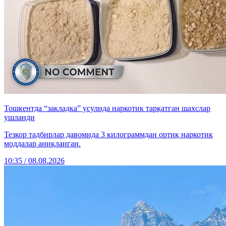
Тошкентда “закладка” усулида наркотик тарқатган шахслар
ушланди
Тезкор тадбирлар давомида 3 килограммдан ортиқ наркотик
моддалар аниқланган.
10:35 / 08.08.2026