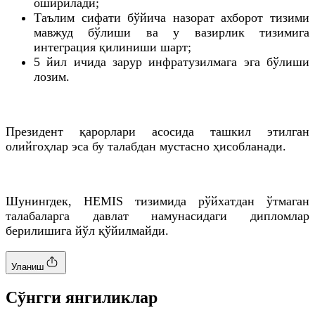
оширилади;
Таълим сифати бўйича назорат ахборот тизими
мавжуд бўлиши ва у вазирлик тизимига
интеграция қилиниши шарт;
5 йил ичида зарур инфратузилмага эга бўлиши
лозим.
Президент қарорлари асосида ташкил этилган
олийгоҳлар эса бу талабдан мустасно ҳисобланади.
Шунингдек, HEMIS тизимида рўйхатдан ўтмаган
талабаларга давлат намунасидаги дипломлар
берилишига йўл қўйилмайди.
Уланиш
Cўнгги янгиликлар