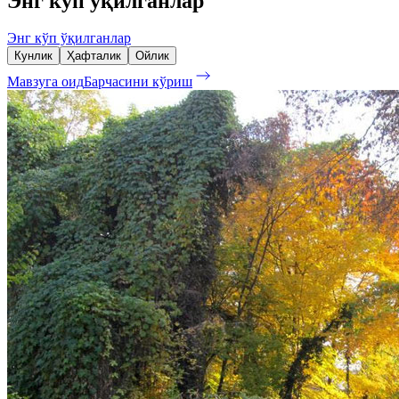
Энг кўп ўқилганлар
Энг кўп ўқилганлар
Кунлик
Ҳафталик
Ойлик
Мавзуга оид
Барчасини кўриш