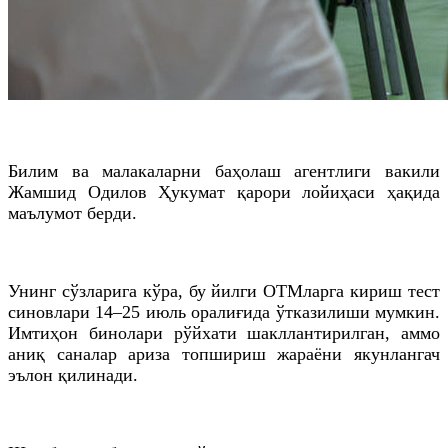
Билим ва малакаларни баҳолаш агентлиги вакили
Жамшид Одилов Ҳукумат қарори лойиҳаси ҳақида
маълумот берди.
Унинг сўзларига кўра, бу йилги ОТМларга кириш тест
синовлари 14–25 июль оралиғида ўтказилиши мумкин.
Имтиҳон бинолари рўйхати шакллантирилган, аммо
аниқ саналар ариза топшириш жараёни якунлангач
эълон қилинади.