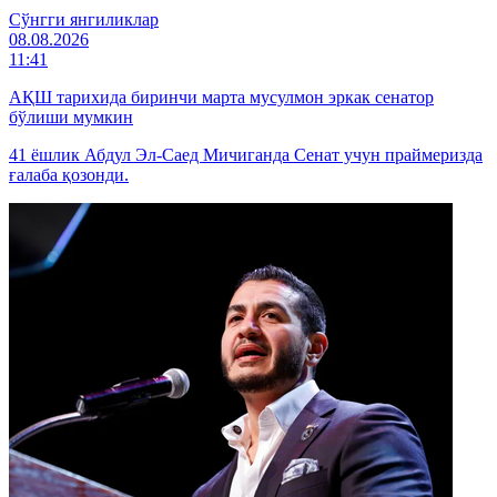
Cўнгги янгиликлар
08.08.2026
11:41
АҚШ тарихида биринчи марта мусулмон эркак сенатор
бўлиши мумкин
41 ёшлик Абдул Эл-Саед Мичиганда Сенат учун праймеризда
ғалаба қозонди.