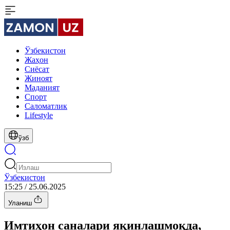
Ўзбекистон
Жаҳон
Сиёсат
Жиноят
Маданият
Спорт
Cаломатлик
Lifestyle
ўзб
Ўзбекистон
15:25 / 25.06.2025
Уланиш
Имтиҳон саналари яқинлашмоқда,