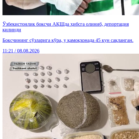
Ўзбекистонлик боксчи АҚШда ҳибсга олиниб, депортация
қилинди
Боксчининг сўзларига кўра, у қамоқхонада 45 кун сақланган.
11:21 / 08.08.2026