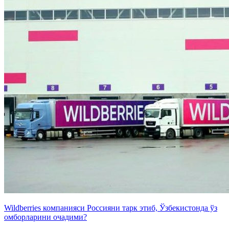
Wildberries компанияси Россияни тарк этиб, Ўзбекистонда ўз
омборларини очадими?