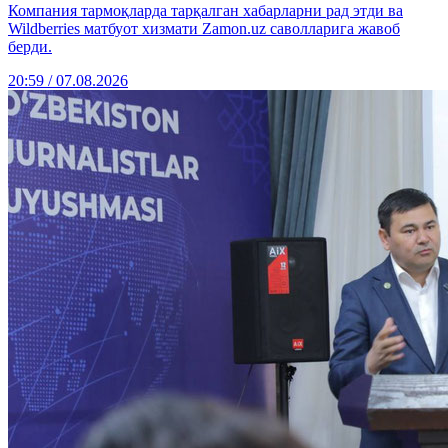
Компания тармоқларда тарқалган хабарларни рад этди ва
Wildberries матбуот хизмати Zamon.uz саволларига жавоб
берди.
20:59 / 07.08.2026