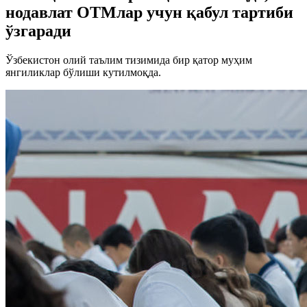
нодавлат ОТМлар учун қабул тартиби
ўзгаради
Ўзбекистон олий таълим тизимида бир қатор муҳим
янгиликлар бўлиши кутилмоқда.