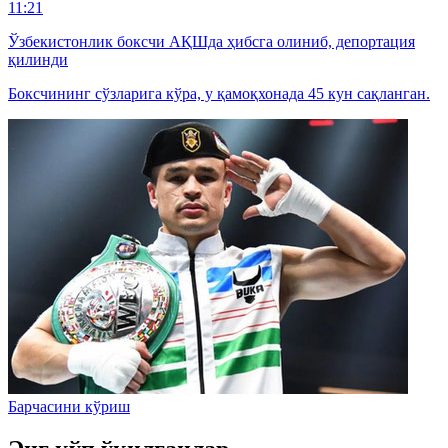
11:21
Ўзбекистонлик боксчи АҚШда ҳибсга олиниб, депортация
қилинди
Боксчининг сўзларига кўра, у қамоқхонада 45 кун сақланган.
Барчасини кўриш