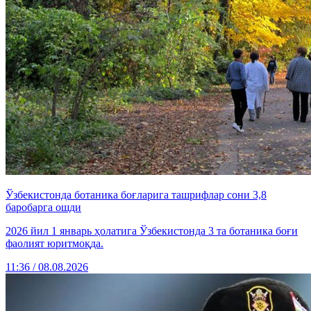
Ўзбекистонда ботаника боғларига ташрифлар сони 3,8
баробарга ошди
2026 йил 1 январь ҳолатига Ўзбекистонда 3 та ботаника боғи
фаолият юритмоқда.
11:36 / 08.08.2026