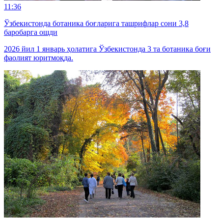
11:36
Ўзбекистонда ботаника боғларига ташрифлар сони 3,8
баробарга ошди
2026 йил 1 январь ҳолатига Ўзбекистонда 3 та ботаника боғи
фаолият юритмоқда.