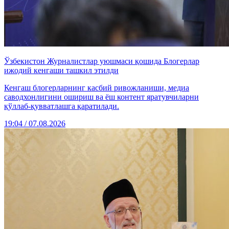
Ўзбекистон Журналистлар уюшмаси қошида Блогерлар
ижодий кенгаши ташкил этилди
Кенгаш блогерларнинг касбий ривожланиши, медиа
саводхонлигини ошириш ва ёш контент яратувчиларни
қўллаб-қувватлашга қаратилади.
19:04 / 07.08.2026