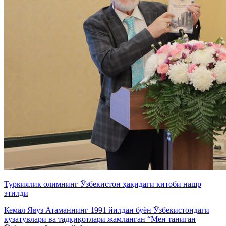
Туркиялик олимнинг Ўзбекистон ҳақидаги китоби нашр
этилди
Кемал Явуз Атаманнинг 1991 йилдан буён Ўзбекистондаги
кузатувлари ва тадқиқотлари жамланган “Мен таниган