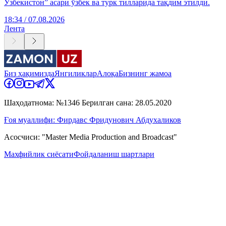
Ўзбекистон” асари ўзбек ва турк тилларида тақдим этилди.
18:34 / 07.08.2026
Лента
Биз ҳақимизда
Янгиликлар
Алоқа
Бизнинг жамоа
Шаҳодатнома: №1346 Берилган сана: 28.05.2020
Ғоя муаллифи: Фирдавс Фридунович Абдухаликов
Асосчиси: "Master Media Production and Broadcast"
Махфийлик сиёсати
Фойдаланиш шартлари