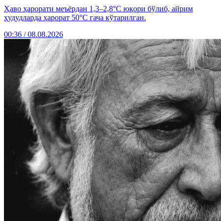
Ҳаво ҳарорати меъёрдан 1,3–2,8°C юқори бўлиб, айрим
ҳудудларда ҳарорат 50°C гача кўтарилган.
00:36 / 08.08.2026