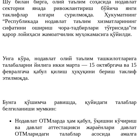
Шу билан бирга, олий таълим соҳасида нодавлат
секторни янада ривожлантириш бўйича янги
таклифлар илгари сурилмоқда. Ҳукуматнинг
“Республикада нодавлат таълим хизматларининг
сифатини ошириш чора-тадбирлари тўғрисида”ги
қарор лойиҳаси жамоатчилик муҳокамасига қўйилди.
Унга кўра, нодавлат олий таълим ташкилотларига
талабаларни йилига икки марта — 15 октябргача ва 15
февралгача қабул қилиш ҳуқуқини бериш таклиф
этилмоқда.
Бунга қўшимча равишда, қуйидаги талаблар
белгиланиши мумкин:
Нодавлат ОТМларда ҳам қабул, ўқишни кўчириш
ва давлат аттестацияси жараёнлари давлат
ОТМларидаги талаблар асосида амалга