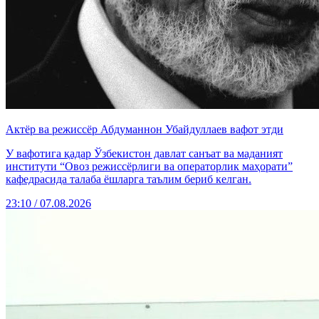
Актёр ва режиссёр Абдуманнон Убайдуллаев вафот этди
У вафотига қадар Ўзбекистон давлат санъат ва маданият
институти “Овоз режиссёрлиги ва операторлик маҳорати”
кафедрасида талаба ёшларга таълим бериб келган.
23:10 / 07.08.2026