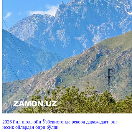
2026 йил июль ойи Ўзбекистонда рекорд даражадаги энг
иссиқ ойлардан бири бўлди