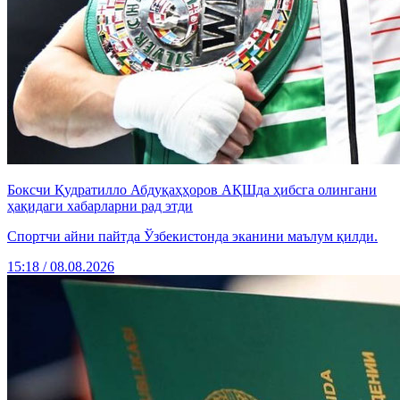
Боксчи Қудратилло Абдуқаҳҳоров АҚШда ҳибсга олингани
ҳақидаги хабарларни рад этди
Спортчи айни пайтда Ўзбекистонда эканини маълум қилди.
15:18 / 08.08.2026