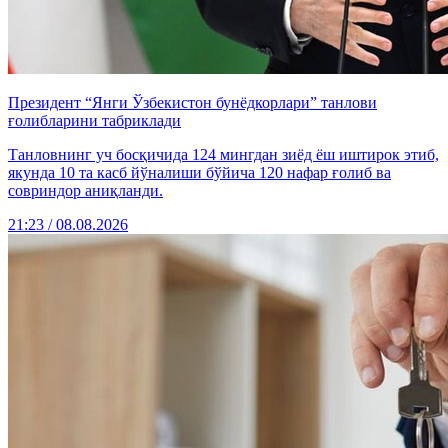
Президент “Янги Ўзбекистон бунёдкорлари” танлови
ғолибларини табриклади
Танловнинг уч босқичида 124 мингдан зиёд ёш иштирок этиб,
якунда 10 та касб йўналиши бўйича 120 нафар ғолиб ва
совриндор аниқланди.
21:23 / 08.08.2026