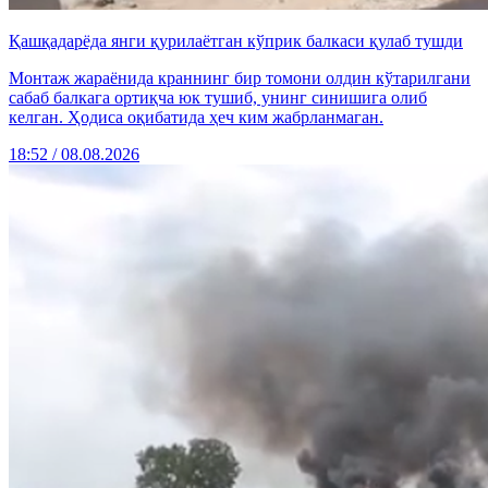
Қашқадарёда янги қурилаётган кўприк балкаси қулаб тушди
Монтаж жараёнида краннинг бир томони олдин кўтарилгани
сабаб балкага ортиқча юк тушиб, унинг синишига олиб
келган. Ҳодиса оқибатида ҳеч ким жабрланмаган.
18:52 / 08.08.2026