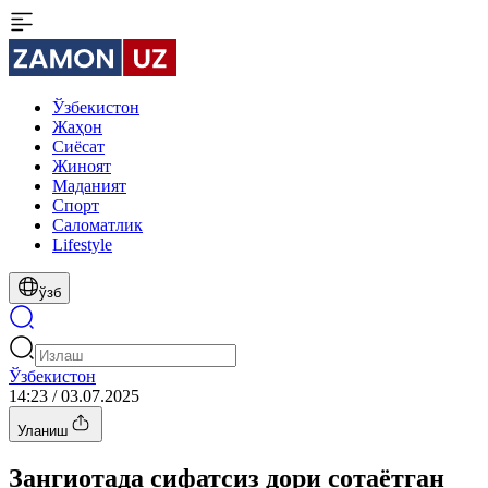
Ўзбекистон
Жаҳон
Сиёсат
Жиноят
Маданият
Спорт
Cаломатлик
Lifestyle
ўзб
Ўзбекистон
14:23 / 03.07.2025
Уланиш
Зангиотада сифатсиз дори сотаётган