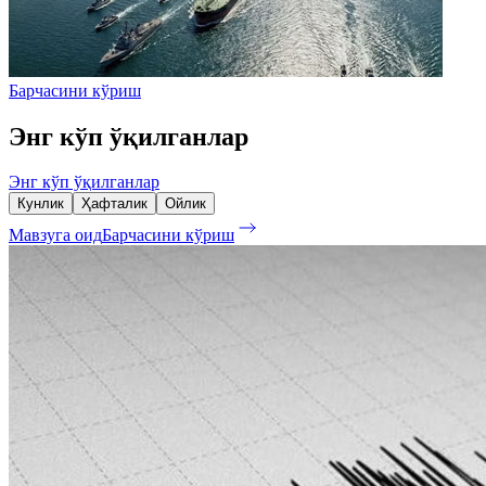
Барчасини кўриш
Энг кўп ўқилганлар
Энг кўп ўқилганлар
Кунлик
Ҳафталик
Ойлик
Мавзуга оид
Барчасини кўриш