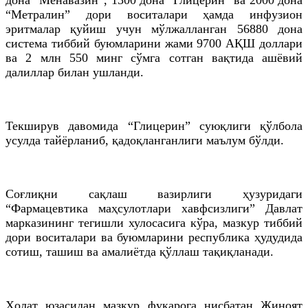
“Метралин” дори воситалари ҳамда инфузион
эритмалар қуйиш учун мўлжалланган 56880 дона
система тиббий буюмларини жами 9700 АҚШ доллари
ва 2
млн
550 минг сўмга сотган вақтида ашёвий
далиллар билан ушланди.
Текширув давомида “Глицерин” суюқлиги қўлбола
усулда тайёрланиб, қадоқланганлиги маълум бўлди.
Соғлиқни сақлаш вазирлиги ҳузуридаги
“Фармацевтика маҳсулотлари хавфсизлиги” Давлат
марказининг тегишли хулосасига кўра, мазкур тиббий
дори воситалари ва буюмларини республика ҳудудида
сотиш, ташиш ва амалиётда қўллаш тақиқланади.
Ҳолат юзасидан мазкур фуқарога нисбатан Жиноят