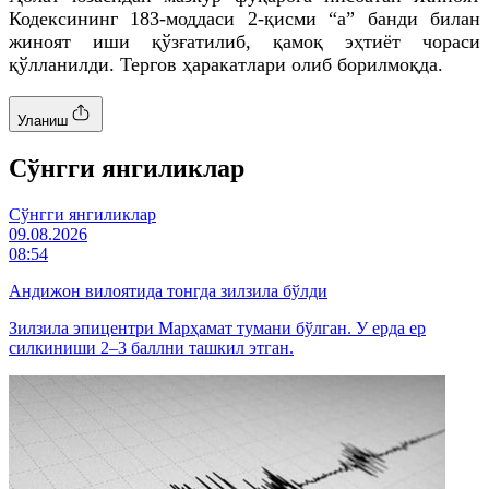
Кодексининг 183-моддаси 2-қисми “а” банди билан
жиноят иши қўзғатилиб, қамоқ эҳтиёт чораси
қўлланилди. Тергов ҳаракатлари олиб борилмоқда.
Уланиш
Cўнгги янгиликлар
Cўнгги янгиликлар
09.08.2026
08:54
Андижон вилоятида тонгда зилзила бўлди
Зилзила эпицентри Марҳамат тумани бўлган. У ерда ер
силкиниши 2–3 баллни ташкил этган.