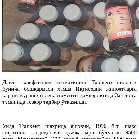
Давлат хавфсизлик хизматининг Тошкент вилояти
бўйича бошқармаси ҳамда Иқтисодий жиноятларга
қарши курашиш департаменти ҳамкорлигида Зангиота
туманида тезкор тадбир ўтказилди.
Унда Тошкент шаҳрида яшовчи, 1996 й.т. шахс
сифатини тасдиқловчи ҳужжатлари бўлмаган 9500
дона “Менавазин”, 1300 дона “Глицерин” ва 2000 дона