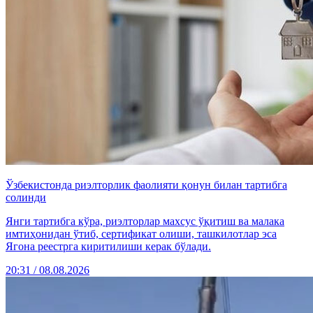
Ўзбекистонда риэлторлик фаолияти қонун билан тартибга
солинди
Янги тартибга кўра, риэлторлар махсус ўқитиш ва малака
имтиҳонидан ўтиб, сертификат олиши, ташкилотлар эса
Ягона реестрга киритилиши керак бўлади.
20:31 / 08.08.2026