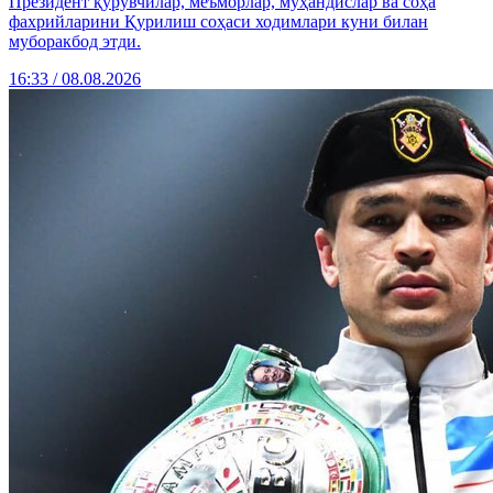
Президент қурувчилар, меъморлар, муҳандислар ва соҳа
фахрийларини Қурилиш соҳаси ходимлари куни билан
муборакбод этди.
16:33 / 08.08.2026