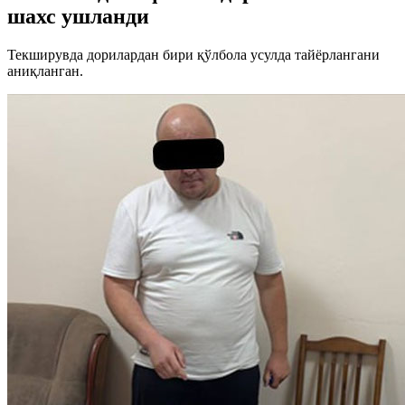
шахс ушланди
Текширувда дорилардан бири қўлбола усулда тайёрлангани
аниқланган.