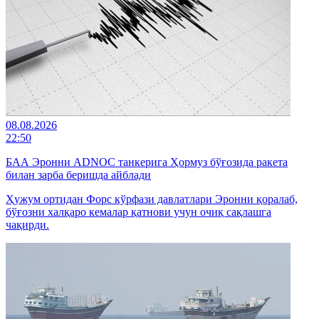
08.08.2026
22:50
БАА Эронни ADNOC танкерига Ҳормуз бўғозида ракета
билан зарба беришда айблади
Ҳужум ортидан Форс кўрфази давлатлари Эронни қоралаб,
бўғозни халқаро кемалар қатнови учун очиқ сақлашга
чақирди.