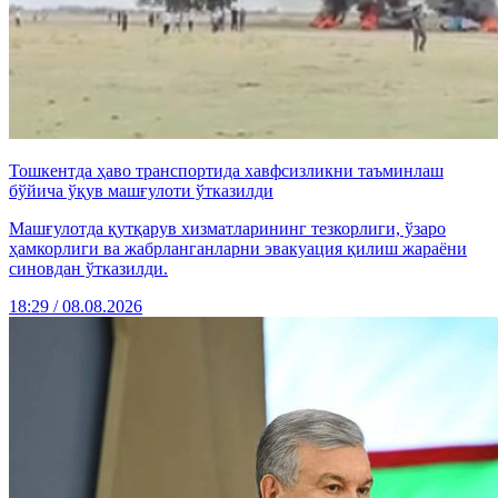
Тошкентда ҳаво транспортида хавфсизликни таъминлаш
бўйича ўқув машғулоти ўтказилди
Машғулотда қутқарув хизматларининг тезкорлиги, ўзаро
ҳамкорлиги ва жабрланганларни эвакуация қилиш жараёни
синовдан ўтказилди.
18:29 / 08.08.2026