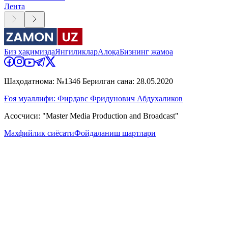
Лента
Биз ҳақимизда
Янгиликлар
Алоқа
Бизнинг жамоа
Шаҳодатнома: №1346 Берилган сана: 28.05.2020
Ғоя муаллифи: Фирдавс Фридунович Абдухаликов
Асосчиси: "Master Media Production and Broadcast"
Махфийлик сиёсати
Фойдаланиш шартлари