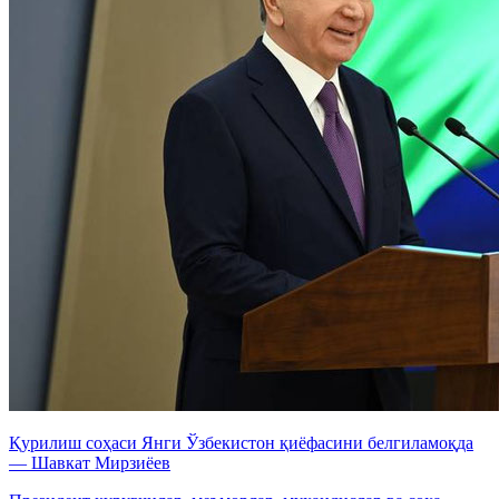
Қурилиш соҳаси Янги Ўзбекистон қиёфасини белгиламоқда
— Шавкат Мирзиёев