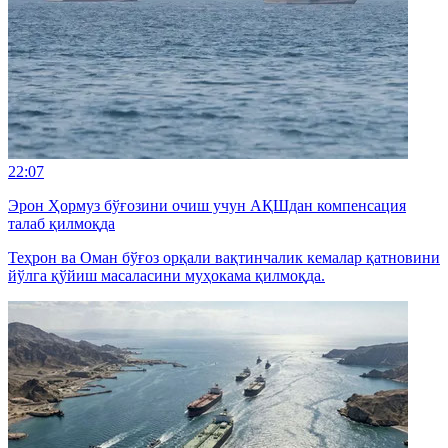
22:07
Эрон Ҳормуз бўғозини очиш учун АҚШдан компенсация
талаб қилмоқда
Теҳрон ва Оман бўғоз орқали вақтинчалик кемалар қатновини
йўлга қўйиш масаласини муҳокама қилмоқда.