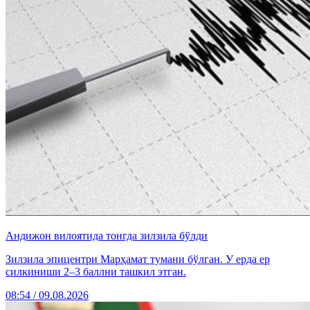
Андижон вилоятида тонгда зилзила бўлди
Зилзила эпицентри Марҳамат тумани бўлган. У ерда ер
силкиниши 2–3 баллни ташкил этган.
08:54 / 09.08.2026