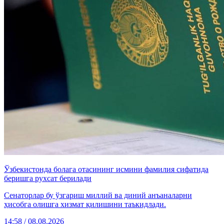
Ўзбекистонда болага отасининг исмини фамилия сифатида
беришга рухсат берилади
Сенаторлар бу ўзгариш миллий ва диний анъаналарни
ҳисобга олишга хизмат қилишини таъкидлади.
14:58 / 08.08.2026