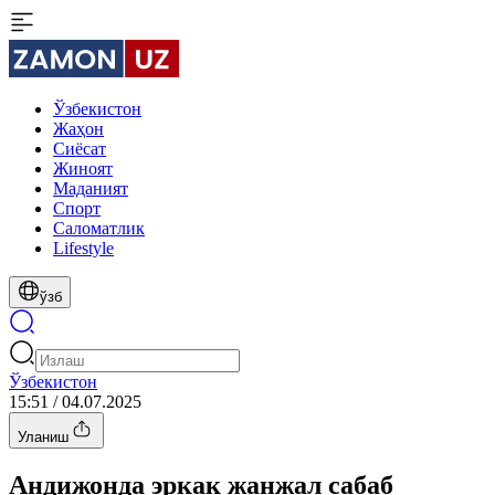
Ўзбекистон
Жаҳон
Сиёсат
Жиноят
Маданият
Спорт
Cаломатлик
Lifestyle
ўзб
Ўзбекистон
15:51 / 04.07.2025
Уланиш
Андижонда эркак жанжал сабаб