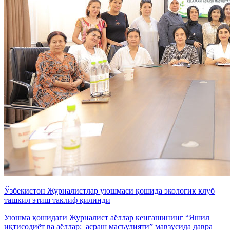
Ўзбекистон Журналистлар уюшмаси қошида экологик клуб
ташкил этиш таклиф қилинди
Уюшма қошидаги Журналист аёллар кенгашининг “Яшил
иқтисодиёт ва аёллар: асраш масъулияти” мавзусида давра