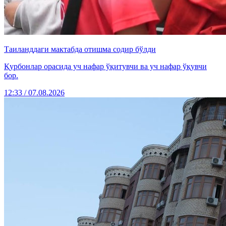
Таиланддаги мактабда отишма содир бўлди
Қурбонлар орасида уч нафар ўқитувчи ва уч нафар ўқувчи
бор.
12:33 / 07.08.2026