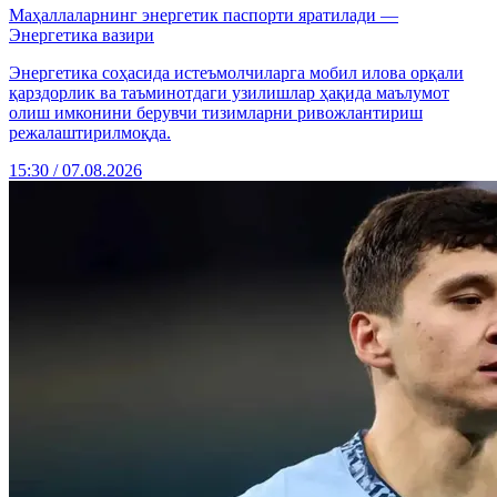
Маҳаллаларнинг энергетик паспорти яратилади —
Энергетика вазири
Энергетика соҳасида истеъмолчиларга мобил илова орқали
қарздорлик ва таъминотдаги узилишлар ҳақида маълумот
олиш имконини берувчи тизимларни ривожлантириш
режалаштирилмоқда.
15:30 / 07.08.2026