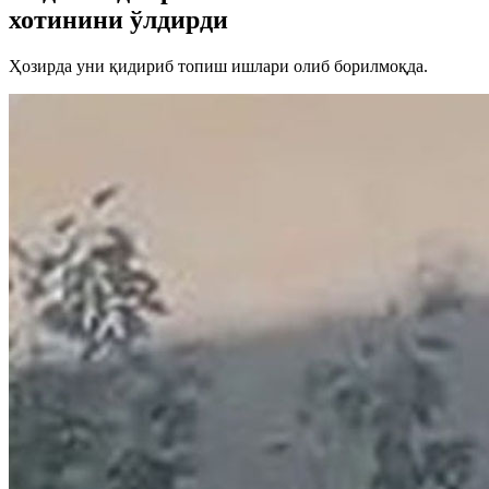
хотинини ўлдирди
Ҳозирда уни қидириб топиш ишлари олиб борилмоқда.