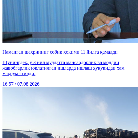
Наманган шаҳрининг собиқ ҳокими 11 йилга қамалди
Шунингдек, у 3 йил муддатга мансабдорлик ва моддий
жавобгарлик юклатилган ишларда ишлаш ҳуқуқидан ҳам
маҳрум этилди.
16:57 / 07.08.2026