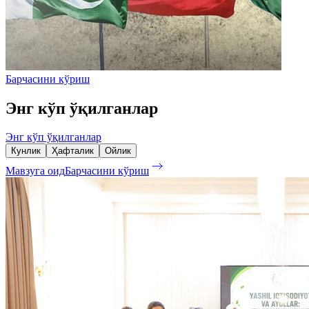
Барчасини кўриш
Энг кўп ўқилганлар
Энг кўп ўқилганлар
Кунлик
Ҳафталик
Ойлик
Мавзуга оид
Барчасини кўриш