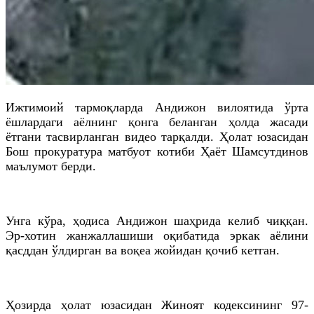
Ижтимоий тармоқларда Андижон вилоятида ўрта
ёшлардаги аёлнинг қонга беланган ҳолда жасади
ётгани тасвирланган видео тарқалди. Ҳолат юзасидан
Бош прокуратура матбуот котиби Ҳаёт Шамсутдинов
маълумот берди.
Унга кўра, ҳодиса Андижон шаҳрида келиб чиққан.
Эр-хотин жанжаллашиши оқибатида эркак аёлини
қасддан ўлдирган ва воқеа жойидан қочиб кетган.
Ҳозирда ҳолат юзасидан Жиноят кодексининг 97-