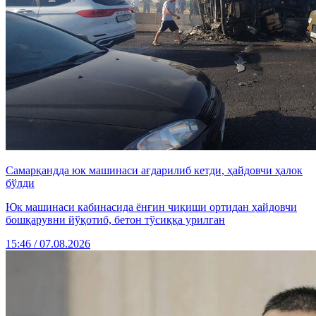
Самарқандда юк машинаси ағдарилиб кетди, ҳайдовчи ҳалок
бўлди
Юк машинаси кабинасида ёнғин чиқиши ортидан ҳайдовчи
бошқарувни йўқотиб, бетон тўсиққа урилган
15:46 / 07.08.2026