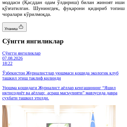
моддаси (Қасддан одам ўлдириш) билан жиноят иши
қўзғатилган. Шунингдек, фуқарони қидириб топиш
чоралари кўрилмоқда.
Уланиш
Cўнгги янгиликлар
Cўнгги янгиликлар
07.08.2026
18:22
Ўзбекистон Журналистлар уюшмаси қошида экологик клуб
ташкил этиш таклиф қилинди
Уюшма қошидаги Журналист аёллар кенгашининг “Яшил
иқтисодиёт ва аёллар: асраш масъулияти” мавзусида давра
суҳбати ташкил этилди.