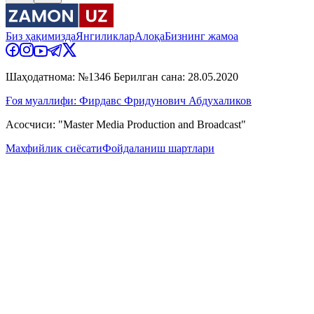
Биз ҳақимизда
Янгиликлар
Алоқа
Бизнинг жамоа
Шаҳодатнома: №1346 Берилган сана: 28.05.2020
Ғоя муаллифи: Фирдавс Фридунович Абдухаликов
Асосчиси: "Master Media Production and Broadcast"
Махфийлик сиёсати
Фойдаланиш шартлари