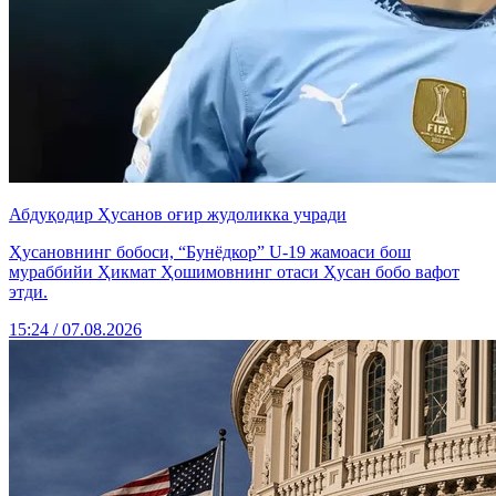
Абдуқодир Ҳусанов оғир жудоликка учради
Ҳусановнинг бобоси, “Бунёдкор” U-19 жамоаси бош
мураббийи Ҳикмат Ҳошимовнинг отаси Ҳусан бобо вафот
этди.
15:24 / 07.08.2026