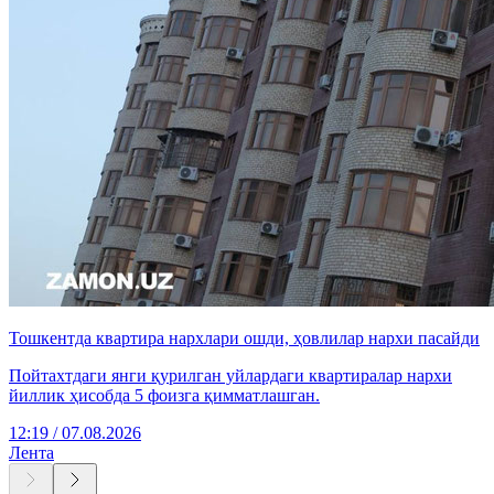
Тошкентда квартира нархлари ошди, ҳовлилар нархи пасайди
Пойтахтдаги янги қурилган уйлардаги квартиралар нархи
йиллик ҳисобда 5 фоизга қимматлашган.
12:19 / 07.08.2026
Лента