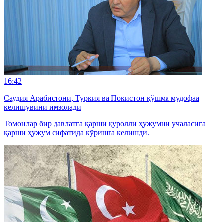
16:42
Саудия Арабистони, Туркия ва Покистон қўшма мудофаа
келишувини имзолади
Томонлар бир давлатга қарши қуролли ҳужумни учаласига
қарши ҳужум сифатида кўришга келишди.