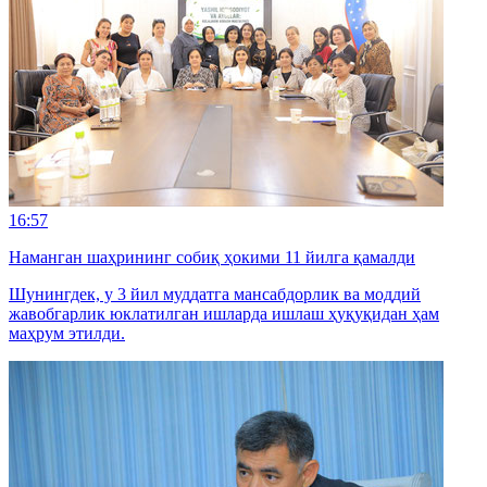
16:57
Наманган шаҳрининг собиқ ҳокими 11 йилга қамалди
Шунингдек, у 3 йил муддатга мансабдорлик ва моддий
жавобгарлик юклатилган ишларда ишлаш ҳуқуқидан ҳам
маҳрум этилди.