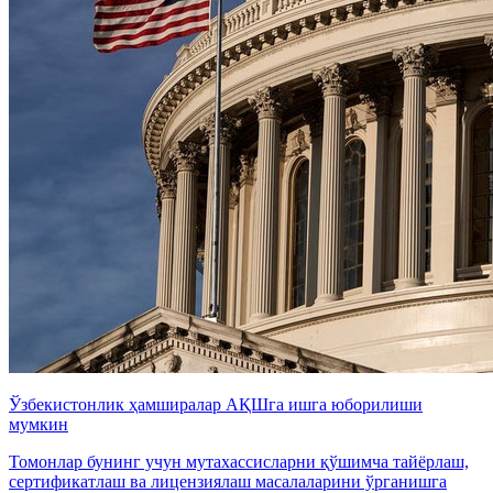
Ўзбекистонлик ҳамширалар АҚШга ишга юборилиши
мумкин
Томонлар бунинг учун мутахассисларни қўшимча тайёрлаш,
сертификатлаш ва лицензиялаш масалаларини ўрганишга