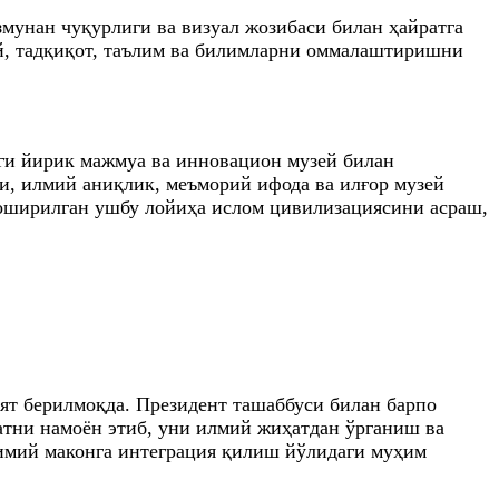
змунан чуқурлиги ва визуал жозибаси билан ҳайратга
ай, тадқиқот, таълим ва билимларни оммалаштиришни
ги йирик мажмуа ва инновацион музей билан
и, илмий аниқлик, меъморий ифода ва илғор музей
 оширилган ушбу лойиҳа ислом цивилизациясини асраш,
ят берилмоқда. Президент ташаббуси билан барпо
атни намоён этиб, уни илмий жиҳатдан ўрганиш ва
лимий маконга интеграция қилиш йўлидаги муҳим