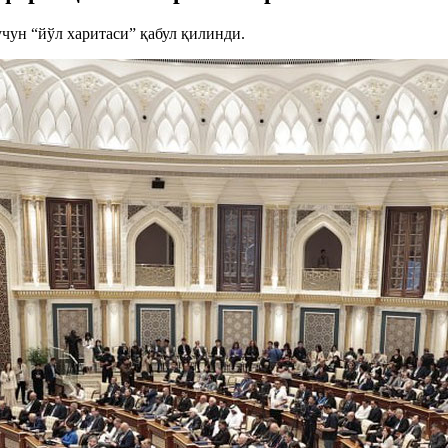
ун “йўл харитаси” қабул қилинди.