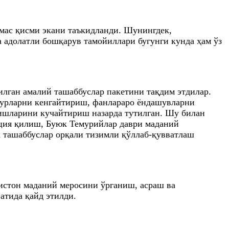
мас қисми экани таъкидланди. Шунингдек,
 адолатли бошқарув тамойиллари бугунги кунда ҳам ўз
лган амалий ташаббуслар пакетини тақдим этдилар.
стурларни кенгайтириш, фанлараро ёндашувларни
 ишларини кучайтириш назарда тутилган. Шу билан
ация қилиш, Буюк Темурийлар даври маданий
к ташаббуслар орқали тизимли қўллаб-қувватлаш
истон маданий меросини ўрганиш, асраш ва
тида қайд этилди.