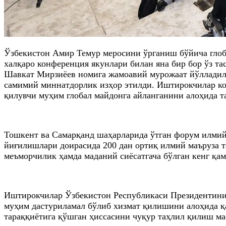
Ўзбекистон Амир Темур меросини ўрганиш бўйича глоба
халқаро конференция якунлари билан яна бир бор ўз т
Шавкат Мирзиёев номига жамоавий мурожаат йўлладилар
самимий миннатдорлик изҳор этилди. Иштирокчилар ко
қилувчи муҳим глобал майдонга айланганини алоҳида т
Тошкент ва Самарқанд шаҳарларида ўтган форум илмий
йиғилишлари доирасида 200 дан ортиқ илмий маъруза т
меъморчилик ҳамда маданий сиёсатгача бўлган кенг қам
Иштирокчилар Ўзбекистон Республикаси Президентинин
муҳим дастуриламал бўлиб хизмат қилишини алоҳида қ
тараққиётига қўшган ҳиссасини чуқур таҳлил қилиш ма