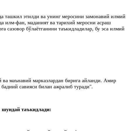
да ташкил этилди ва унинг меросини замонавий илмий
а илм-фан, маданият ва тарихий меросни асраш
га сазовор бўлаётганини таъкидладилар, бу эса илмий
 ва маънавий марказлардан бирига айланди. Амир
 бадиий савияси билан ажралиб туради"
.
 шундай таъкидлади: