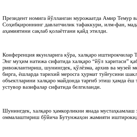
Президент номига йўлланган мурожаатда Амир Темур в
Соҳибқироннинг давлатчилик тафаккури, илм-фан, мада
аҳамиятини сақлаб қолаётгани қайд этилди.
Конференция якунларига кўра, халқаро иштирокчилар Т
Энг муҳим натижа сифатида халқаро “йўл харитаси” қ
ривожлантириш, шунингдек, қўлёзма, архив ва музей 
бирга, ёшларда тарихий меросга ҳурмат туйғусини ша
объектларини халқаро майдонда тарғиб этиш ҳамда ёш 
устувор вазифалар сифатида белгиланди.
Шунингдек, халқаро ҳамкорликни янада мустаҳкамлаш з
оммалаштириш бўйича Бутунжаҳон жамияти иштирокида