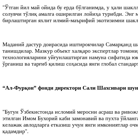
"Ўтган йил май ойида бу ерда бўлганимда, у ҳали шакл
солувчи тўлиқ амалга оширилган лойиҳа турибди. Энг
бирлаштирган яхлит илмий-маърифий экотизимни шакл
Маданий дастур доирасида иштирокчилар Самарқанд ш
танишдилар. Мазкур объект халқаро экспертлар томони
технологияларини уйғунлаштирган намуна сифатида юқ
ўрганиш ва тарғиб қилиш соҳасида янги глобал стандар
“Ал-Фурқон” фонди директори Сали Шахсивари шун
"Бугун Ўзбекистонда исломий меросни асраш ва ривожл
этилган Имом Бухорий каби замонавий ва пухта ўйланг
келажак авлодларга етказиш учун янги имкониятлар оч
қадамдир".