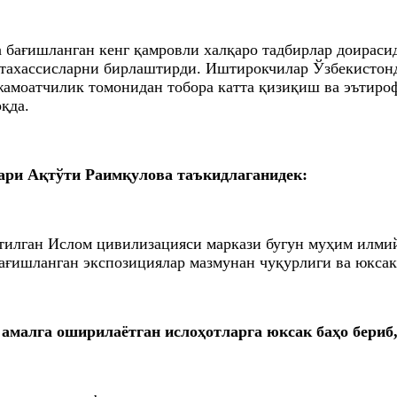
 бағишланган кенг қамровли халқаро тадбирлар доираси
тахассисларни бирлаштирди. Иштирокчилар Ўзбекистонд
жамоатчилик томонидан тобора катта қизиқиш ва эътироф
қда.
ари Ақтўти Раимқулова таъкидлаганидек:
тилган Ислом цивилизацияси маркази бугун муҳим илмий
ағишланган экспозициялар мазмунан чуқурлиги ва юксак
малга оширилаётган ислоҳотларга юксак баҳо бериб,