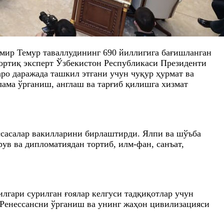
Амир Темур таваллудининг 690 йиллигига бағишланган
 ортиқ эксперт Ўзбекистон Республикаси Президенти
ро даражада ташкил этгани учун чуқур ҳурмат ва
ама ўрганиш, англаш ва тарғиб қилишга хизмат
ссасалар вакилларини бирлаштирди. Ялпи ва шўъба
ув ва дипломатиядан тортиб, илм-фан, санъат,
гари сурилган ғоялар келгуси тадқиқотлар учун
 Ренессансни ўрганиш ва унинг жаҳон цивилизацияси