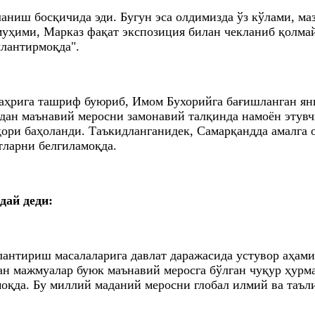
ланиш босқичида эди. Бугун эса олдимизда ўз кўлами, ма
 муҳими, Марказ фақат экспозиция билан чекланиб қолм
лантирмоқда".
аҳрига ташриф буюриб, Имом Бухорийга бағишланган ян
дан маънавий меросни замонавий талқинда намоён этувч
ори баҳоланди. Таъкидланганидек, Самарқандда амалга
тларни белгиламоқда.
дай деди:
антириш масалаларига давлат даражасида устувор аҳами
ан мажмуалар буюк маънавий меросга бўлган чуқур ҳурм
моқда. Бу миллий маданий меросни глобал илмий ва таъ