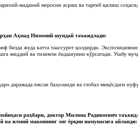
рихий-маданий меросни асраш ва тарғиб қилиш соҳасид
арҳан Аҳмад Низомий шундай таъкидлади:
иф бизда жуда катта таассурот қолдирди. Экспозицияни
ашга жиддий ва тизимли ёндашувни кўрсатади. Ушбу му
қаро даражада юксак баҳоланди ва глобал миқёсдаги ну
лойиҳаси раҳбари, доктор Миляна Радивоевич таъкидл
й ва илмий маконнинг энг ёрқин намунасига айланди: