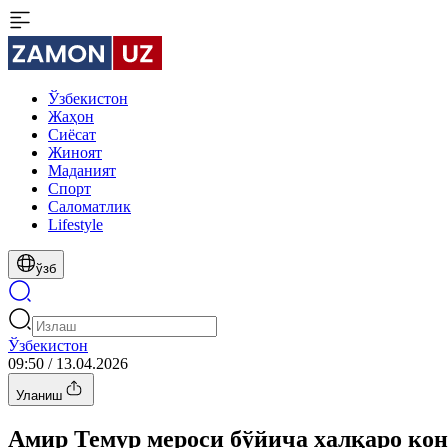
Ўзбекистон
Жаҳон
Сиёсат
Жиноят
Маданият
Спорт
Cаломатлик
Lifestyle
ўзб
Ўзбекистон
09:50 / 13.04.2026
Уланиш
Амир Темур мероси бўйича халқаро ко