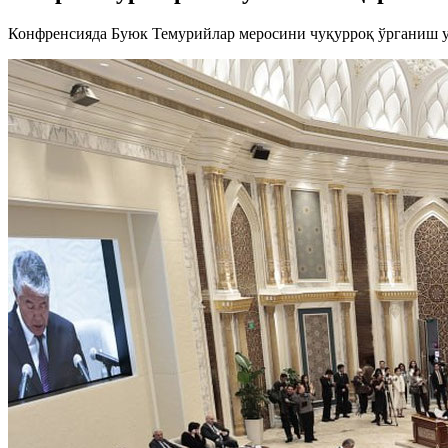
Конфренсияда Буюк Темурийлар меросини чуқурроқ ўрганиш уч