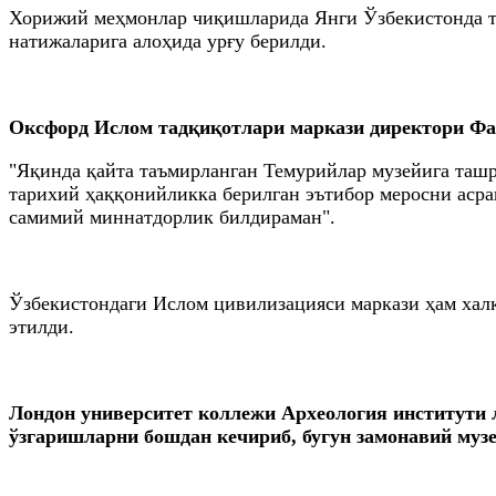
Хорижий меҳмонлар чиқишларида Янги Ўзбекистонда та
натижаларига алоҳида урғу берилди.
Оксфорд Ислом тадқиқотлари маркази директори Ф
"Яқинда қайта таъмирланган Темурийлар музейига ташр
тарихий ҳаққонийликка берилган эътибор меросни аср
самимий миннатдорлик билдираман".
Ўзбекистондаги Ислом цивилизацияси маркази ҳам хал
этилди.
Лондон университет коллежи Археология институти 
ўзгаришларни бошдан кечириб, бугун замонавий музе