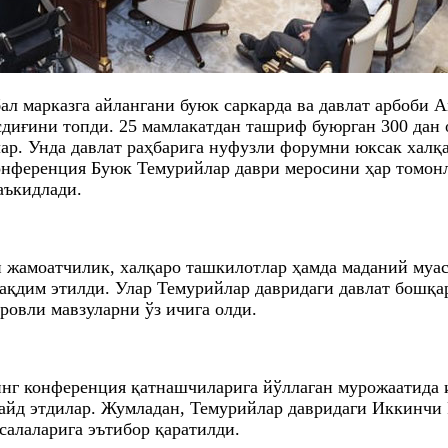
л марказга айлангани буюк саркарда ва давлат арбоби 
асдиғини топди. 25 мамлакатдан ташриф буюрган 300 дан
. Унда давлат раҳбарига нуфузли форумни юксак халқа
нференция Буюк Темурийлар даври меросини ҳар томонл
аъкидлади.
 жамоатчилик, халқаро ташкилотлар ҳамда маданий муа
ақдим этилди. Улар Темурийлар давридаги давлат бошқар
ровли мавзуларни ўз ичига олди.
г конференция қатнашчиларига йўллаган мурожаатида ил
айд этдилар. Жумладан, Темурийлар давридаги Иккинчи
салаларига эътибор қаратилди.