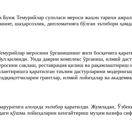
а Буюк Темурийлар сулоласи мероси жаҳон тарихи ажрал
ният, шаҳарсозлик, дипломатияга бўлган эътибори ҳамда
емурийлар меросини ўрганишнинг янги босқичига қарати
абул қилинди. Унда даврни комплекс ўрганиш, илмий да
меросини сақлаш, реставрация қилиш ва рақамлаштириш
кллантиришга қаратилган таълим дастурларини модерниз
тадқиқотчиларни грантлар, илмий лойиҳалар ва академи
аруратига алоҳида эътибор қаратилди. Жумладан, Ўзбек
ги қўшма лойиҳаларни кенгайтириш муҳим вазифа сифа