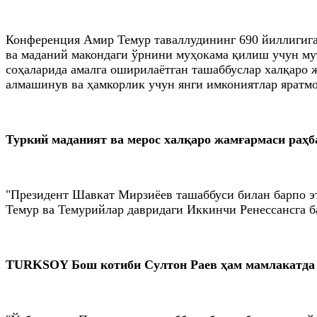
Конференция Амир Темур таваллудининг 690 йиллигига
ва маданий макондаги ўрнини муҳокама қилиш учун му
соҳаларида амалга оширилаётган ташаббуслар халқаро 
алмашинув ва ҳамкорлик учун янги имкониятлар яратмо
Туркий маданият ва мерос халқаро жамғармаси раҳб
"Президент Шавкат Мирзиёев ташаббуси билан барпо э
Темур ва Темурийлар давридаги Иккинчи Ренессансга б
TURKSOY Бош котиби Султон Раев ҳам мамлакатда а