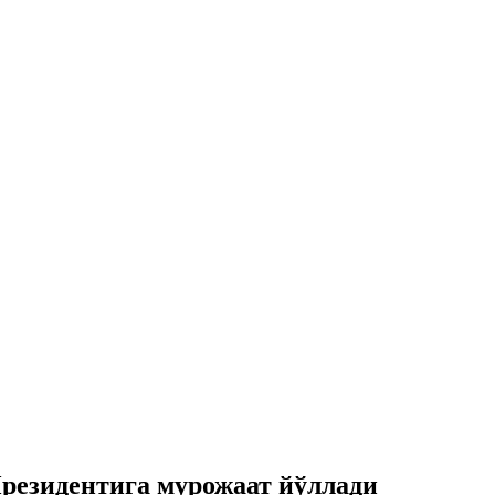
резидентига мурожаат йўллади