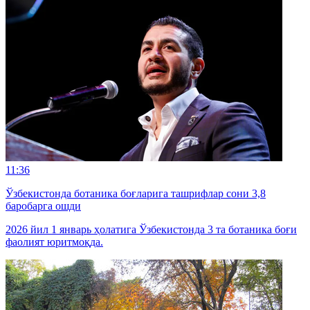
11:36
Ўзбекистонда ботаника боғларига ташрифлар сони 3,8
баробарга ошди
2026 йил 1 январь ҳолатига Ўзбекистонда 3 та ботаника боғи
фаолият юритмоқда.