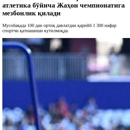
атлетика бўйича Жаҳон чемпионатига
мезбонлик қилади
Мусобақада 100 дан ортиқ давлатдан қарийб 1 300 нафар
спортчи қатнашиши кутилмоқда.