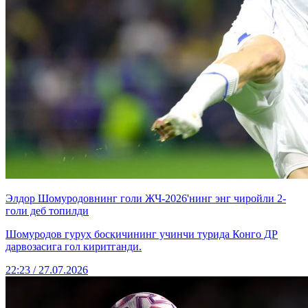
Элдор Шомуродовнинг голи ЖЧ-2026'нинг энг чиройли 2-
голи деб топилди
Шомуродов гуруҳ босқичининг учинчи турида Конго ДР
дарвозасига гол киритганди.
22:23 / 27.07.2026