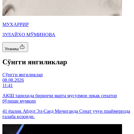
МУҲАРРИР
ЗУЛАЙҲО МЎМИНОВА
Уланиш
Cўнгги янгиликлар
Cўнгги янгиликлар
08.08.2026
11:41
АҚШ тарихида биринчи марта мусулмон эркак сенатор
бўлиши мумкин
41 ёшлик Абдул Эл-Саед Мичиганда Сенат учун праймеризда
ғалаба қозонди.