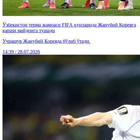
Ўзбекистон терма жамоаси FIFА кунларида Жанубий Кореяга
қарши майдонга тушади
Учрашув Жанубий Кореяда бўлиб ўтади.
14:39 / 28.07.2026