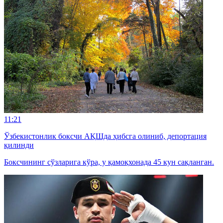
11:21
Ўзбекистонлик боксчи АҚШда ҳибсга олиниб, депортация
қилинди
Боксчининг сўзларига кўра, у қамоқхонада 45 кун сақланган.