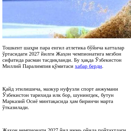
Тошкент шаҳри пара енгил атлетика бўйича катталар
ўртасидаги 2027 йилги Жаҳон чемпионатига мезбон
сифатида расман тасдиқланди. Бу ҳақда Ўзбекистон
Миллий Паралимпия қўмитаси
хабар берди
.
Қайд этилишича, мазкур нуфузли спорт анжумани
Ўзбекистон тарихида илк бор, шунингдек, бутун
Марказий Осиё минтақасида ҳам биринчи марта
ўтказилади.
Жаҳон чемпионати 2027 йил июнь ойида пойтахтдаги