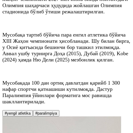
Олимпия шаҳарчаси ҳудудида жойлашган Олимпия
стадионида бўлиб ўтиши режалаштирилган.
Мусобақа тартиб бўйича пара енгил атлетика бўйича
XIII Жаҳон чемпионати ҳисобланади. Шу билан бирга,
у Осиё қитъасида бешинчи бор ташкил этилмоқда.
Аввал ушбу турнирга Доҳа (2015), Дубай (2019), Kobe
(2024) ҳамда Ню Дели (2025) мезбонлик қилган.
Мусобақада 100 дан ортиқ давлатдан қарийб 1 300
нафар спортчи қатнашиши кутилмоқда. Дастур
Паралимпия ўйинлари форматига мос равишда
шакллантирилади.
#yengil atletika
#paralimpiya