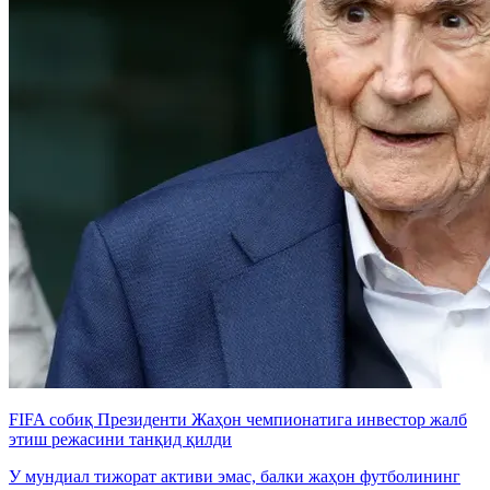
FIFA собиқ Президенти Жаҳон чемпионатига инвестор жалб
этиш режасини танқид қилди
У мундиал тижорат активи эмас, балки жаҳон футболининг