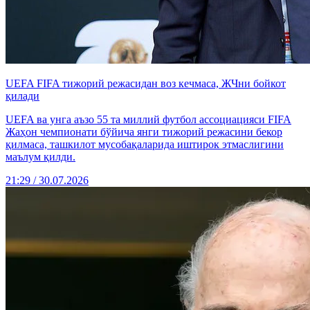
UEFA FIFA тижорий режасидан воз кечмаса, ЖЧни бойкот
қилади
UEFA ва унга аъзо 55 та миллий футбол ассоциацияси FIFA
Жаҳон чемпионати бўйича янги тижорий режасини бекор
қилмаса, ташкилот мусобақаларида иштирок этмаслигини
маълум қилди.
21:29 / 30.07.2026