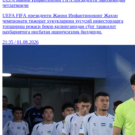
четлатмоқчи
UEFA FIFА президенти Жанни Инфантинонинг Жаҳон
чемпионати тижорат ҳуқуқларини хусусий инвесторларга
топшириш режаси бекор қилинганидан сўнг ташкилот
раҳбариятига нисбатан ишончсизлик билдирди.
21:35 / 01.08.2026