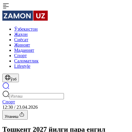
Ўзбекистон
Жаҳон
Сиёсат
Жиноят
Маданият
Спорт
Cаломатлик
Lifestyle
ўзб
Спорт
12:30 / 23.04.2026
Уланиш
Тошкент 2027 йилги пара енгил