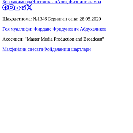
Биз ҳақимизда
Янгиликлар
Алоқа
Бизнинг жамоа
Шаҳодатнома: №1346 Берилган сана: 28.05.2020
Ғоя муаллифи: Фирдавс Фридунович Абдухаликов
Асосчиси: "Master Media Production and Broadcast"
Махфийлик сиёсати
Фойдаланиш шартлари