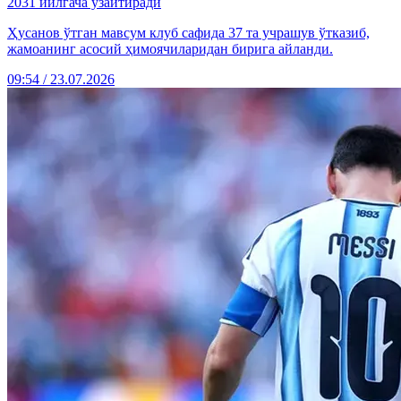
2031 йилгача узайтиради
Ҳусанов ўтган мавсум клуб сафида 37 та учрашув ўтказиб,
жамоанинг асосий ҳимоячиларидан бирига айланди.
09:54 / 23.07.2026