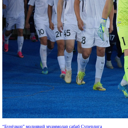
“Бунёдкор” молиявий муаммолар сабаб Суперлига