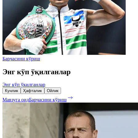
Барчасини кўриш
Энг кўп ўқилганлар
Энг кўп ўқилганлар
Кунлик
Ҳафталик
Ойлик
Мавзуга оид
Барчасини кўриш