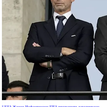
UEFA Жанни Инфантинони FIFA президенти лавозимидан