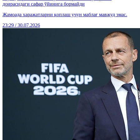
доирасидаги сафар ўйинига бормайди
Жамоада харажатларни қоплаш учун маблағ мавжуд эмас.
23:29 / 30.07.2026