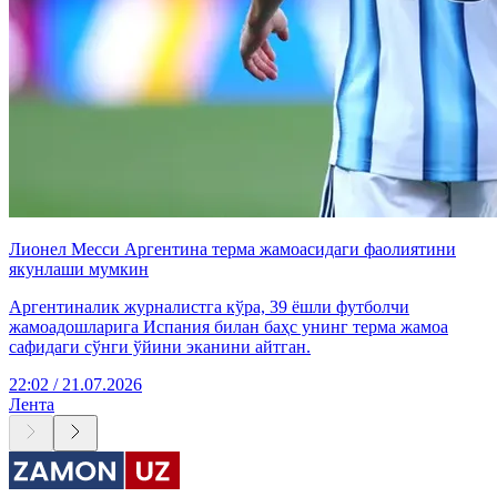
Лионел Месси Аргентина терма жамоасидаги фаолиятини
якунлаши мумкин
Аргентиналик журналистга кўра, 39 ёшли футболчи
жамоадошларига Испания билан баҳс унинг терма жамоа
сафидаги сўнги ўйини эканини айтган.
22:02 / 21.07.2026
Лента