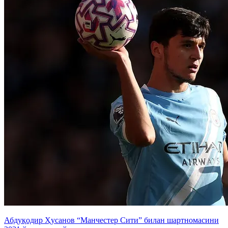
Абдуқодир Ҳусанов “Манчестер Сити” билан шартномасини