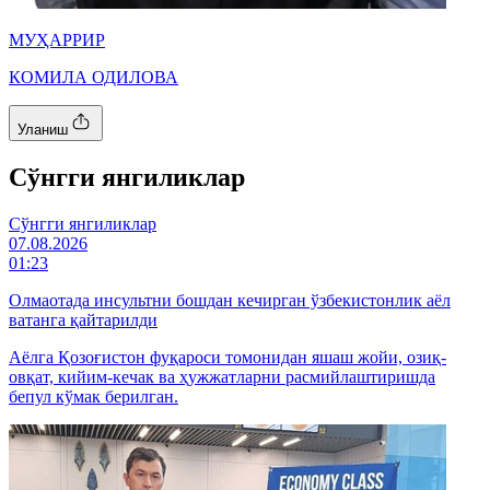
МУҲАРРИР
КОМИЛА ОДИЛОВА
Уланиш
Cўнгги янгиликлар
Cўнгги янгиликлар
07.08.2026
01:23
Олмаотада инсультни бошдан кечирган ўзбекистонлик аёл
ватанга қайтарилди
Аёлга Қозоғистон фуқароси томонидан яшаш жойи, озиқ-
овқат, кийим-кечак ва ҳужжатларни расмийлаштиришда
бепул кўмак берилган.