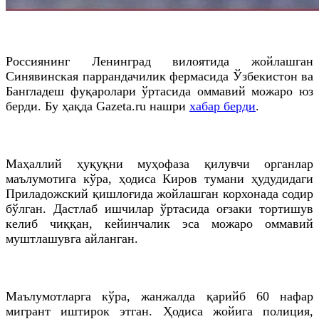
Россиянинг Ленинград вилоятида жойлашган
Синявинская паррандачилик фермасида Ўзбекистон ва
Бангладеш фуқаролари ўртасида оммавий можаро юз
берди. Бу ҳақда Gazeta.ru нашри
хабар берди
.
Маҳаллий ҳуқуқни муҳофаза қилувчи органлар
маълумотига кўра, ҳодиса Киров тумани ҳудудидаги
Приладожский қишлоғида жойлашган корхонада содир
бўлган. Дастлаб ишчилар ўртасида оғзаки тортишув
келиб чиққан, кейинчалик эса можаро оммавий
муштлашувга айланган.
Маълумотларга кўра, жанжалда қарийб 60 нафар
мигрант иштирок этган. Ҳодиса жойига полиция,