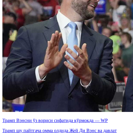
Трамп Вэнсни ўз вориси сифатида кўрмоқда — WP
Трамп шу пайтгача омма олдида Жей Ди Вэнс ва давлат