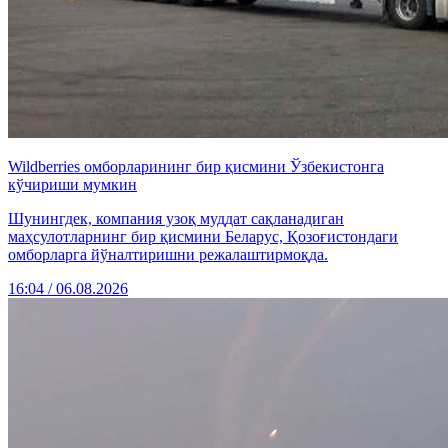
Wildberries омборларининг бир қисмини Ўзбекистонга
кўчириши мумкин
Шунингдек, компания узоқ муддат сақланадиган
маҳсулотларнинг бир қисмини Беларус, Қозоғистондаги
омборларга йўналтиришни режалаштирмоқда.
16:04 / 06.08.2026