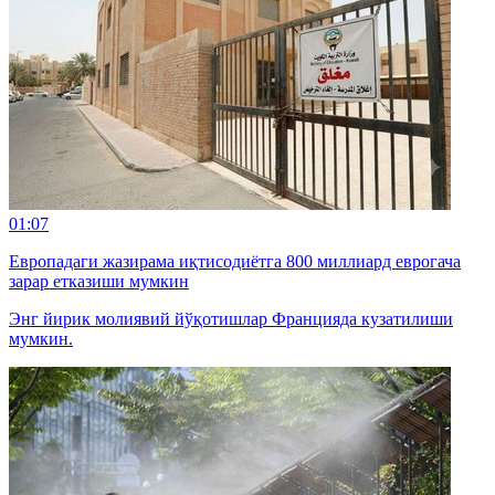
01:07
Европадаги жазирама иқтисодиётга 800 миллиард еврогача
зарар етказиши мумкин
Энг йирик молиявий йўқотишлар Францияда кузатилиши
мумкин.