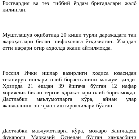
Росгвардия ва тез тиббий ёрдам бригадалари жалб
қилинган.
Муштлашув оқибатида 20 киши турли даражадаги тан
жароҳатлари билан шифохонага ётқизилган. Улардан
етти нафари оғир аҳволда экани айтилмоқда.
Россия Ички ишлар вазирлиги ҳодиса юзасидан
текширув ишлари олиб бораётганини маълум қилди.
Ҳозирда 21 ёшдан 39 ёшгача бўлган 12 нафар
хорижлик билан тергов ҳаракатлари олиб борилмоқда.
Дастлабки маълумотларга кўра, айнан улар
жанжалнинг энг фаол иштирокчилари бўлган.
Дастлабки маълумотларга кўра, можаро Бангладеш
фуқароси Марказий Осиёдан бўлган ҳамкасбини