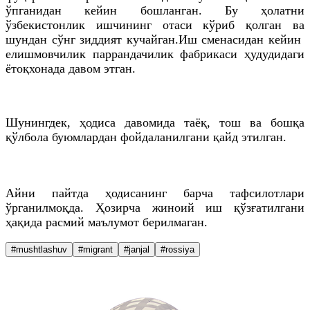
ўпганидан кейин бошланган. Бу ҳолатни
ўзбекистонлик ишчининг отаси кўриб қолган ва
шундан сўнг зиддият кучайган.Иш сменасидан кейин
елишмовчилик паррандачилик фабрикаси ҳудудидаги
ётоқхонада давом этган.
Шунингдек, ҳодиса давомида таёқ, тош ва бошқа
қўлбола буюмлардан фойдаланилгани қайд этилган.
Айни пайтда ҳодисанинг барча тафсилотлари
ўрганилмоқда. Ҳозирча жиноий иш қўзғатилгани
ҳақида расмий маълумот берилмаган.
#mushtlashuv
#migrant
#janjal
#rossiya