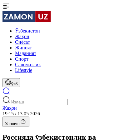
Ўзбекистон
Жаҳон
Сиёсат
Жиноят
Маданият
Спорт
Cаломатлик
Lifestyle
ўзб
Жаҳон
19:15 / 13.05.2026
Уланиш
Россияда ўзбекистонлик ва