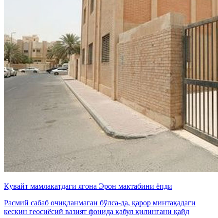
Қувайт мамлакатдаги ягона Эрон мактабини ёпди
Расмий сабаб очиқланмаган бўлса-да, қарор минтақадаги
кескин геосиёсий вазият фонида қабул қилингани қайд