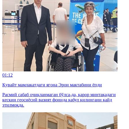
01:12
Қувайт мамлакатдаги ягона Эрон мактабини ёпди
Расмий сабаб очиқланмаган бўлса-да, қарор минтақадаги
кескин геосиёсий вазият фонида қабул қилингани қайд
этилмоқда.