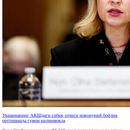
Украинанинг АҚШдаги собиқ элчиси ноқонуний бойлик
орттиришда гумон қилинмоқда