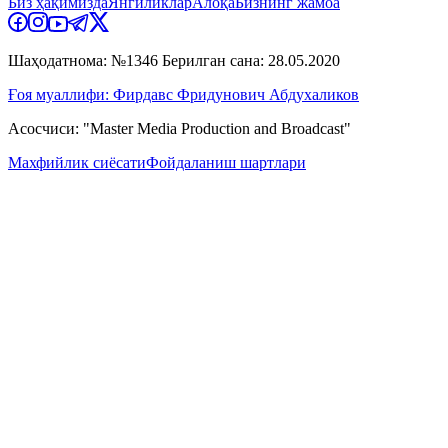
Биз ҳақимизда
Янгиликлар
Алоқа
Бизнинг жамоа
Шаҳодатнома: №1346 Берилган сана: 28.05.2020
Ғоя муаллифи: Фирдавс Фридунович Абдухаликов
Асосчиси: "Master Media Production and Broadcast"
Махфийлик сиёсати
Фойдаланиш шартлари