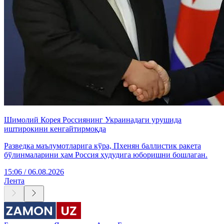
Шимолий Корея Россиянинг Украинадаги урушида
иштирокини кенгайтирмоқда
Разведка маълумотларига кўра, Пхенян баллистик ракета
бўлинмаларини ҳам Россия ҳудудига юборишни бошлаган.
15:06 / 06.08.2026
Лента