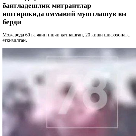
бангладешлик мигрантлар
иштирокида оммавий муштлашув юз
берди
Можарода 60 га яқин ишчи қатнашган, 20 киши шифохонага
ётқизилган.