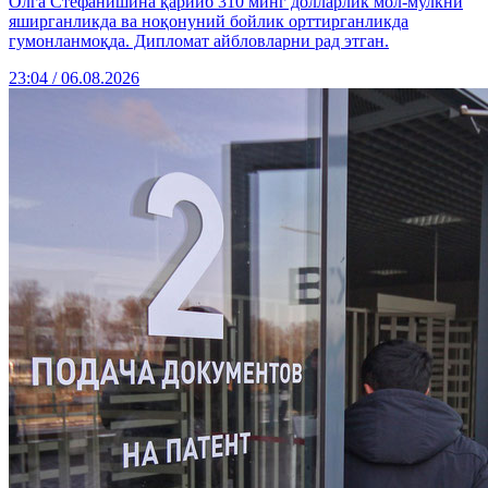
Олга Стефанишина қарийб 310 минг долларлик мол-мулкни
яширганликда ва ноқонуний бойлик орттирганликда
гумонланмоқда. Дипломат айбловларни рад этган.
23:04 / 06.08.2026