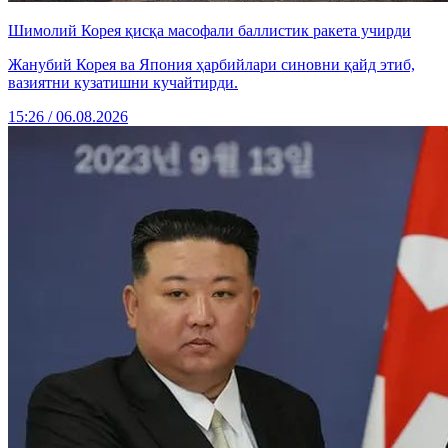
Шимолий Корея қисқа масофали баллистик ракета учирди
Жанубий Корея ва Япония ҳарбийлари синовни қайд этиб,
вазиятни кузатишни кучайтирди.
15:26 / 06.08.2026