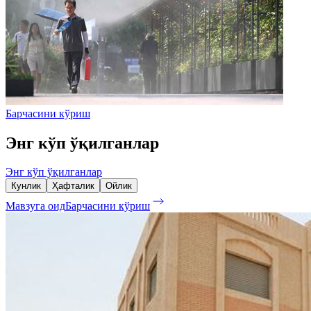
Барчасини кўриш
Энг кўп ўқилганлар
Энг кўп ўқилганлар
Кунлик
Ҳафталик
Ойлик
Мавзуга оид
Барчасини кўриш