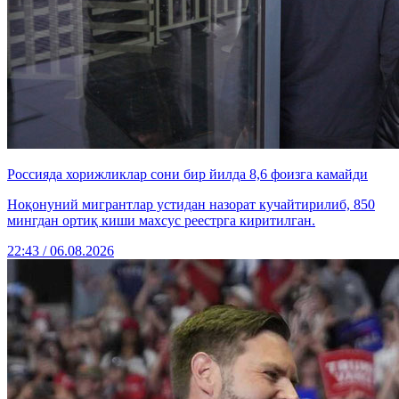
Россияда хорижликлар сони бир йилда 8,6 фоизга камайди
Ноқонуний мигрантлар устидан назорат кучайтирилиб, 850
мингдан ортиқ киши махсус реестрга киритилган.
22:43 / 06.08.2026