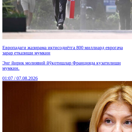
Европадаги жазирама иқтисодиётга 800 миллиард еврогача
зарар етказиши мумкин
Энг йирик молиявий йўқотишлар Францияда кузатилиши
мумкин.
01:07 / 07.08.2026