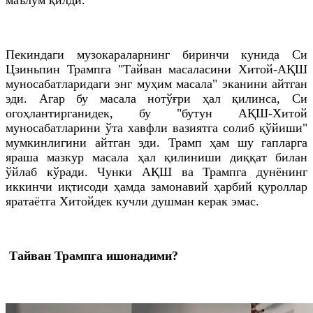
Пекиндаги музокараларнинг биринчи кунида Си
Цзиньпин Трампга "Тайван масаласини Хитой-АҚШ
муносабатларидаги энг муҳим масала" эканини айтган
эди. Агар бу масала нотўғри ҳал қилинса, Си
огоҳлантирганидек, бу "бутун АҚШ-Хитой
муносабатларини ўта хавфли вазиятга солиб қўйиши"
мумкинлигини айтган эди. Трамп ҳам шу гапларга
яраша мазкур масала ҳал қилиниши диққат билан
ўйлаб кўради. Чунки АҚШ ва Трампга дунёнинг
иккинчи иқтисоди ҳамда замонавий ҳарбий қуроллар
яратаётга Хитойдек кучли душман керак эмас.
Тайван Трампга ишонадими?