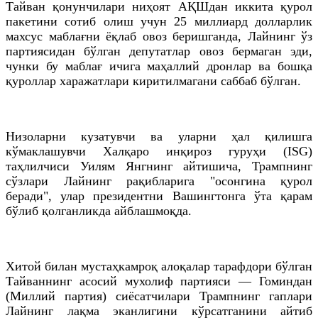
Тайван қонунчилари ниҳоят АҚШдан иккита қурол
пакетини сотиб олиш учун 25 миллиард долларлик
махсус маблағни ёқлаб овоз беришганда, Лайнинг ўз
партиясидан бўлган депутатлар овоз бермаган эди,
чунки бу маблағ ичига маҳаллий дронлар ва бошқа
қуроллар харажатлари киритилмагани саббаб бўлган.
Низоларни кузатувчи ва уларни ҳал қилишга
кўмаклашувчи Халқаро инқироз гуруҳи (ISG)
таҳлилчиси Уилям Янгнинг айтишича, Трампнинг
сўзлари Лайнинг рақибларига "осонгина қурол
беради", улар президентни Вашингтонга ўта қарам
бўлиб қолганликда айблашмоқда.
Хитой билан мустаҳкамроқ алоқалар тарафдори бўлган
Тайваннинг асосий мухолиф партияси — Гоминдан
(Миллий партия) сиёсатчилари Трампнинг гаплари
Лайнинг лақма эканлигини кўрсатганини айтиб