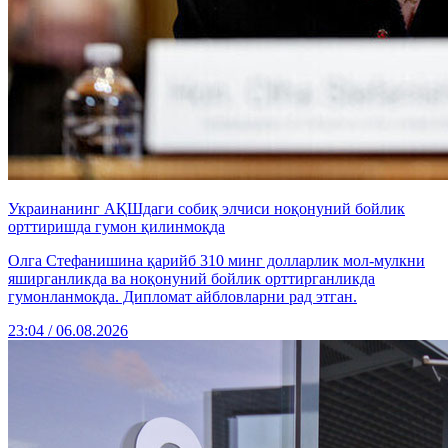
Украинанинг АҚШдаги собиқ элчиси ноқонуний бойлик
орттиришда гумон қилинмоқда
Олга Стефанишина қарийб 310 минг долларлик мол-мулкни
яширганликда ва ноқонуний бойлик орттирганликда
гумонланмоқда. Дипломат айбловларни рад этган.
23:04 / 06.08.2026