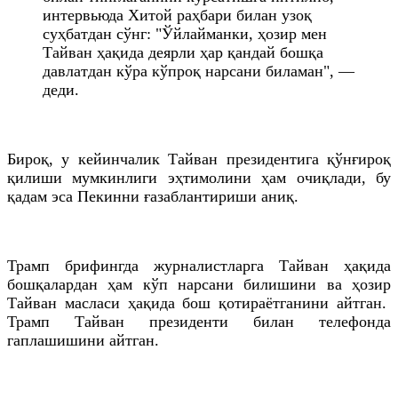
интервьюда Хитой раҳбари билан узоқ
суҳбатдан сўнг: "Ўйлайманки, ҳозир мен
Тайван ҳақида деярли ҳар қандай бошқа
давлатдан кўра кўпроқ нарсани биламан", —
деди.
Бироқ, у кейинчалик Тайван президентига қўнғироқ
қилиши мумкинлиги эҳтимолини ҳам очиқлади, бу
қадам эса Пекинни ғазаблантириши аниқ.
Трамп брифингда журналистларга Тайван ҳақида
бошқалардан ҳам кўп нарсани билишини ва ҳозир
Тайван масласи ҳақида бош қотираётганини айтган.
Трамп Тайван президенти билан телефонда
гаплашишини айтган.