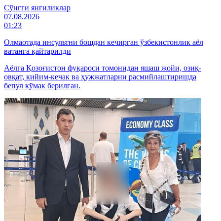
Cўнгги янгиликлар
07.08.2026
01:23
Олмаотада инсультни бошдан кечирган ўзбекистонлик аёл
ватанга қайтарилди
Аёлга Қозоғистон фуқароси томонидан яшаш жойи, озиқ-
овқат, кийим-кечак ва ҳужжатларни расмийлаштиришда
бепул кўмак берилган.