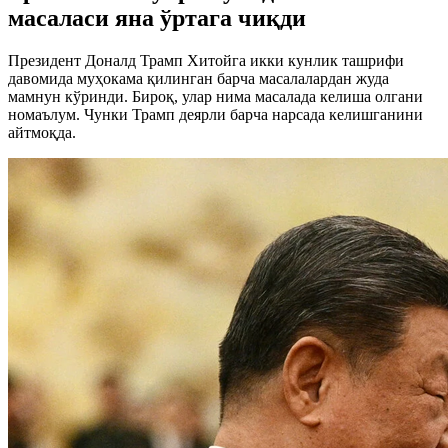
масаласи яна ўртага чиқди
Президент Доналд Трамп Хитойга икки кунлик ташрифи
давомида муҳокама қилинган барча масалалардан жуда
мамнун кўринди. Бироқ, улар нима масалада келиша олгани
номаълум. Чунки Трамп деярли барча нарсада келишганини
айтмоқда.