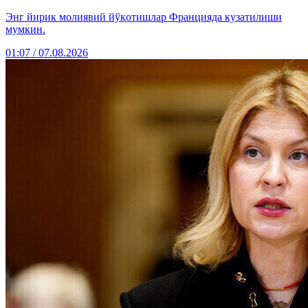
Энг йирик молиявий йўқотишлар Францияда кузатилиши
мумкин.
01:07 / 07.08.2026