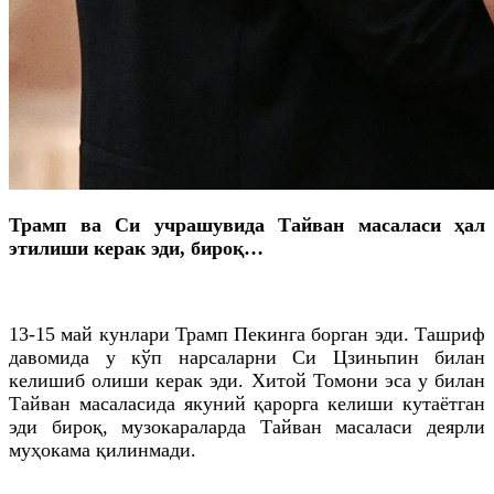
Трамп ва Си учрашувида Тайван масаласи ҳал
этилиши керак эди, бироқ…
13-15 май кунлари Трамп Пекинга борган эди. Ташриф
давомида у кўп нарсаларни Си Цзиньпин билан
келишиб олиши керак эди. Хитой Томони эса у билан
Тайван масаласида якуний қарорга келиши кутаётган
эди бироқ, музокараларда Тайван масаласи деярли
муҳокама қилинмади.