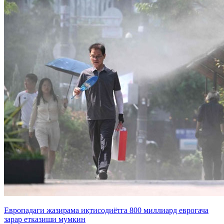
Европадаги жазирама иқтисодиётга 800 миллиард еврогача
зарар етказиши мумкин