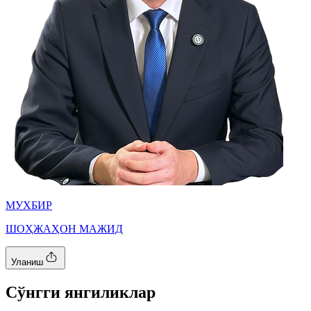
МУХБИР
ШОҲЖАҲОН МАЖИД
Уланиш
Cўнгги янгиликлар