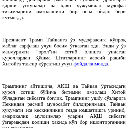
қарши ускуналар ва ҳаво ҳужумидан мудофаа
тизимларини имзолашини бир неча ойдан бери
кутмоқда.
Президент Трамп Тайванга ўз мудофаасига кўпроқ
маблағ сарфлаш учун босим ўтказган эди. Энди у ўз
маъмурияти “орол”ни сотиб олишга ундаган
қуроллардан Қўшма Штатларнинг асосий рақиби
Хитойга таъсир кўрсатиш учун
фойдаланмоқда
.
Трампнинг айтишича, АҚШ ва Тайван ўртасидаги
қурол сотиш бўйича битимни имзолаш Хитой
бўладиган сиёсатга боғлиқ. Трампнинг ушбу сўзларига
Пекиндан расмий муносабат билдирилмади. Тайван
ҳукумати эса кескинликни тезда юмшатишга уриниб,
америкалик мулозимлар уларни АҚШ сиёсати
ўзгармасдан қолиши ҳақида кўп бор ишонтирганини
маълум қилди.