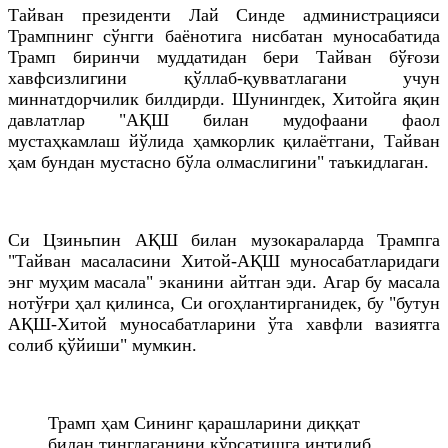
Тайван президенти Лай Синде администрацияси
Трампнинг сўнгги баёнотига нисбатан муносабатида
Трамп биринчи муддатидан бери Тайван бўғози
хавфсизлигини қўллаб-қувватлагани учун
миннатдорчилик билдирди. Шунингдек, Хитойга яқин
давлатлар "АҚШ билан мудофаани фаол
мустаҳкамлаш йўлида ҳамкорлик қилаётгани, Тайван
ҳам бундан мустасно бўла олмаслигини" таъкидлаган.
Си Цзиньпин АҚШ билан музокараларда Трампга
"Тайван масаласини Хитой-АҚШ муносабатларидаги
энг муҳим масала" эканини айтган эди. Агар бу масала
нотўғри ҳал қилинса, Си огоҳлантирганидек, бу "бутун
АҚШ-Хитой муносабатларини ўта хавфли вазиятга
солиб қўйиши" мумкин.
Трамп ҳам Сининг қарашларини диққат
билан тинглаганини кўрсатишга интилиб,