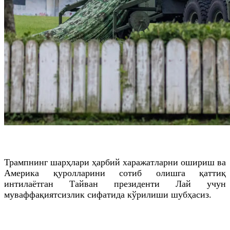
Трампнинг шарҳлари ҳарбий харажатларни ошириш ва
Америка қуролларини сотиб олишга қаттиқ
интилаётган Тайван президенти Лай учун
муваффақиятсизлик сифатида кўрилиши шубҳасиз.