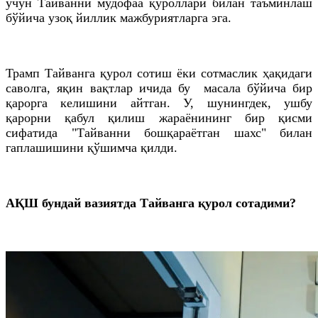
учун Тайванни мудофаа қуроллари билан таъминлаш
бўйича узоқ йиллик мажбуриятларга эга.
Трамп Тайванга қурол сотиш ёки сотмаслик ҳақидаги
саволга, яқин вақтлар ичида бу
масала бўйича бир
қарорга келишини айтган. У, шунингдек, ушбу
қарорни қабул қилиш жараёнининг бир қисми
сифатида "Тайванни бошқараётган шахс" билан
гаплашишини қўшимча қилди.
АҚШ бундай вазиятда Тайванга қурол сотадими?