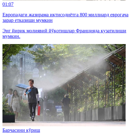
01:07
Европадаги жазирама иқтисодиётга 800 миллиард еврогача
зарар етказиши мумкин
Энг йирик молиявий йўқотишлар Францияда кузатилиши
мумкин.
Барчасини кўриш