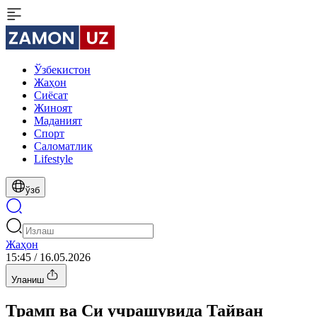
Ўзбекистон
Жаҳон
Сиёсат
Жиноят
Маданият
Спорт
Cаломатлик
Lifestyle
ўзб
Жаҳон
15:45 / 16.05.2026
Уланиш
Трамп ва Си учрашувида Тайван