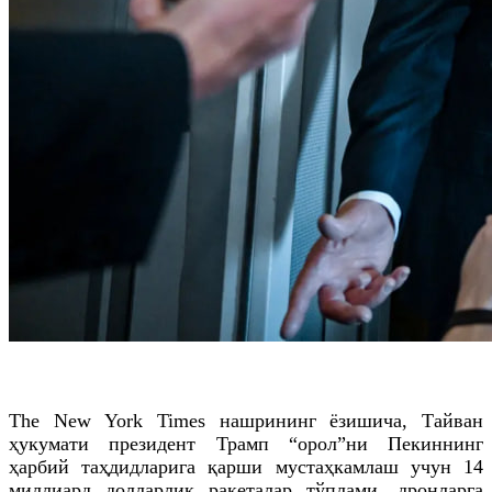
The
New
York
Times
нашрининг ёзишича, Тайван
ҳукумати президент Трамп “орол”ни Пекиннинг
ҳарбий таҳдидларига қарши мустаҳкамлаш учун 14
миллиард долларлик ракеталар тўплами, дронларга