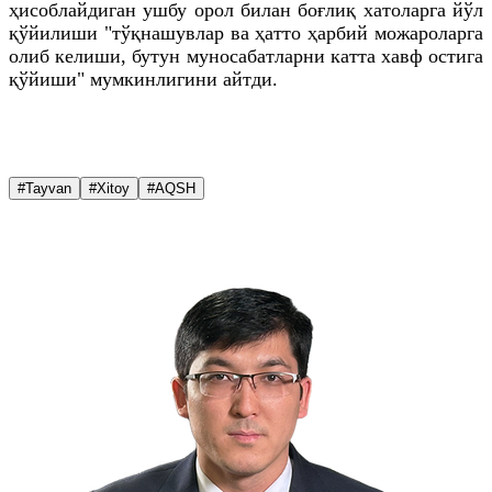
ҳисоблайдиган ушбу орол билан боғлиқ хатоларга йўл
қўйилиши "тўқнашувлар ва ҳатто ҳарбий можароларга
олиб келиши, бутун муносабатларни катта хавф остига
қўйиши" мумкинлигини айтди.
#Tayvan
#Xitoy
#AQSH