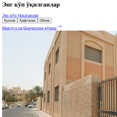
Энг кўп ўқилганлар
Энг кўп ўқилганлар
Кунлик
Ҳафталик
Ойлик
Мавзуга оид
Барчасини кўриш