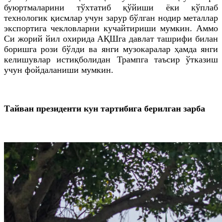
буюртмаларини тўхтатиб қўйиши ёки кўплаб
технологик қисмлар учун зарур бўлган нодир металлар
экспортига чекловларни кучайтириши мумкин. Аммо
Си жорий йил охирида АҚШга давлат ташрифи билан
боришга рози бўлди ва янги музокаралар ҳамда янги
келишувлар истиқболидан Трампга таъсир ўтказиш
учун фойдаланиши мумкин.
Тайван президенти кун тартибига берилган зарба