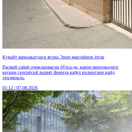
Қувайт мамлакатдаги ягона Эрон мактабини ёпди
Расмий сабаб очиқланмаган бўлса-да, қарор минтақадаги
кескин геосиёсий вазият фонида қабул қилингани қайд
этилмоқда.
01:12 / 07.08.2026