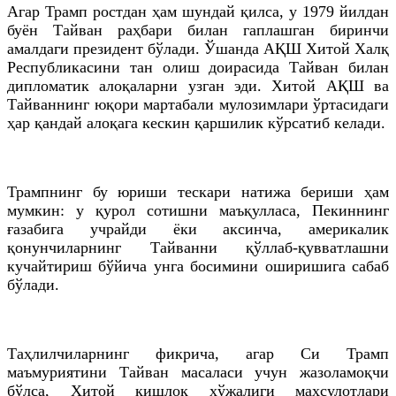
Агар Трамп ростдан ҳам шундай қилса, у 1979 йилдан
буён Тайван раҳбари билан гаплашган биринчи
амалдаги президент бўлади. Ўшанда АҚШ Хитой Халқ
Республикасини тан олиш доирасида Тайван билан
дипломатик алоқаларни узган эди. Хитой АҚШ ва
Тайваннинг юқори мартабали мулозимлари ўртасидаги
ҳар қандай алоқага кескин қаршилик кўрсатиб келади.
Трампнинг бу юриши тескари натижа бериши ҳам
мумкин: у қурол сотишни маъқулласа, Пекиннинг
ғазабига учрайди ёки аксинча, америкалик
қонунчиларнинг Тайванни қўллаб-қувватлашни
кучайтириш бўйича унга босимини оширишига сабаб
бўлади.
Таҳлилчиларнинг фикрича, агар Си Трамп
маъмуриятини Тайван масаласи учун жазоламоқчи
бўлса, Хитой қишлоқ хўжалиги маҳсулотлари