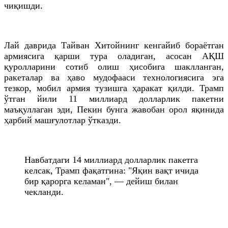
чиқишди.
Лай даврида Тайван Хитойнинг кенгайиб бораётган
армиясига қарши тура оладиган, асосан АҚШ
қуролларини сотиб олиш ҳисобига шаклланган,
ракеталар ва ҳаво мудофааси технологиясига эга
тезкор, мобил армия тузишга ҳаракат қилди. Трамп
ўтган йили 11 миллиард долларлик пакетни
маъқуллаган эди, Пекин бунга жавобан орол яқинида
ҳарбий машғулотлар ўтказди.
Навбатдаги 14 миллиард долларлик пакетга
келсак, Трамп фақатгина: "Яқин вақт ичида
бир қарорга келаман", — дейиш билан
чекланди.