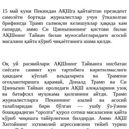
15 май куни Пекиндан АҚШга қайтаётган президент
самолёти бортида журналистлар учун ўтказилган
брифингда Трамп салмоқли келишувлар ҳақида кам
гапирди, аммо Си Цзиньпиннинг қистови билан
АҚШнинг Тайван билан муносабатларидаги асосий
масалани қайта кўриб чиқаётганига шама қилди.
Оқ уй расмийлари АҚШнинг Тайванга нисбатан
сиёсати саммит кун тартибига киритилмаслиги
ҳақидаги кўплаб ваъдаларига ва Трампни
огоҳлантиришга қарамай, Доналд Трамп ва Си
Цзиньпин Тайван оролидаги АҚШ алоқаларини узоқ
ва батафсил муҳокама қилганини айтди. Трамп
журналистларга Пекиннинг азалий ва асосий
талабларидан бири бўлган — ушбу ўз-ўзини
бошқарадиган “оролга” қурол сотиш масаласини қайта
кўриб чиқишга тайёрлигини билдирди. Аммо АҚШ
Хитойнинг эҳтимолий агрессиясини тийиб туриш