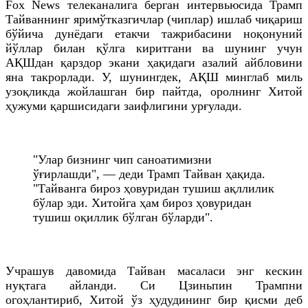
Fox
News
телеканалига берган интервьюсида Трамп
Тайваннинг яримўтказгичлар (чиплар) ишлаб чиқариш
бўйича дунёдаги етакчи тажрибасини ноқонуний
йўллар билан қўлга киритгани ва шунинг учун
АҚШдан қарздор экани ҳақидаги азалий айбловини
яна такрорлади. У, шунингдек, АҚШ минглаб миль
узоқликда жойлашган бир пайтда, оролнинг Хитой
ҳужуми қаршисидаги заифлигини урғулади.
"Улар бизнинг чип саноатимизни
ўғирлашди", — деди Трамп Тайван ҳақида.
"Тайванга бироз ҳовуридан тушиш ақллилик
бўлар эди. Хитойга ҳам бироз ҳовуридан
тушиш оқиллик бўлган бўларди".
Учрашув давомида Тайван масаласи энг кескин
нуқтага айланди. Си Цзиньпин Трампни
огоҳлантириб, Хитой ўз ҳудудининг бир қисми деб