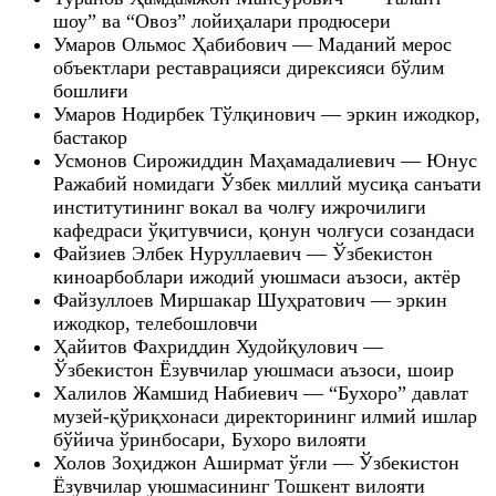
шоу” ва “Овоз” лойиҳалари продюсери
Умаров Ольмос Ҳабибович — Маданий мерос
объектлари реставрацияси дирексияси бўлим
бошлиғи
Умаров Нодирбек Тўлқинович — эркин ижодкор,
бастакор
Усмонов Сирожиддин Маҳамадалиевич — Юнус
Ражабий номидаги Ўзбек миллий мусиқа санъати
институтининг вокал ва чолғу ижрочилиги
кафедраси ўқитувчиси, қонун чолғуси созандаси
Файзиев Элбек Нуруллаевич — Ўзбекистон
киноарбоблари ижодий уюшмаси аъзоси, актёр
Файзуллоев Миршакар Шуҳратович — эркин
ижодкор, телебошловчи
Ҳайитов Фахриддин Худойқулович —
Ўзбекистон Ёзувчилар уюшмаси аъзоси, шоир
Халилов Жамшид Набиевич — “Бухоро” давлат
музей-қўриқхонаси директорининг илмий ишлар
бўйича ўринбосари, Бухоро вилояти
Холов Зоҳиджон Аширмат ўғли — Ўзбекистон
Ёзувчилар уюшмасининг Тошкент вилояти