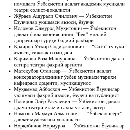
номидаги Ўзбекистон давлат академик мусиқали
театри солист-вокалисти
Жўраев Ашурали Очилович — Ўзбекистон
Ёзувчилар уюшмаси аъзоси, ёзувчи
Исломов Элмурод Муҳитович — Ўзбекистон
давлат филармониясининг “Бек” миллий
доирачилар гуруҳи бадиий раҳбари
Қодиров Ўткир Содиқжонович — “Сато” гуруҳи
аъзоси, ғижжак созандаси
Каримова Роза Машуровна — Ўзбекистон давлат
сатира театри фахрий артисти
Матёқубов Отаназар — Ўзбекистон давлат
консерваториясининг ўзбек мусиқаси тарихи
кафедраси доценти, мусиқашунос
Муҳаммад Аббосхон — Ўзбекистон Ёзувчилар
уюшмаси фахрий аъзоси, ёзувчи ва публицист
Носиров Элёр Расулевич — Ўзбекистон давлат
драма театри етакчи саҳна устаси, актёр
Намозов Маҳмуд Алматович — “Ўзбекконсерт”
давлат муассасаси хонандаси
Норқобилов Нормурод — Ўзбекистон Ёзувчилар