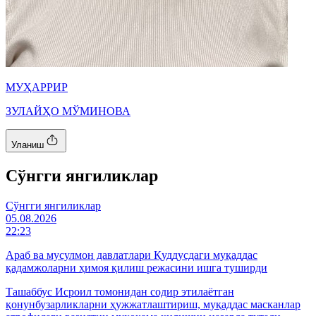
МУҲАРРИР
ЗУЛАЙҲО МЎМИНОВА
Уланиш
Cўнгги янгиликлар
Cўнгги янгиликлар
05.08.2026
22:23
Араб ва мусулмон давлатлари Қуддусдаги муқаддас
қадамжоларни ҳимоя қилиш режасини ишга туширди
Ташаббус Исроил томонидан содир этилаётган
қонунбузарликларни ҳужжатлаштириш, муқаддас масканлар