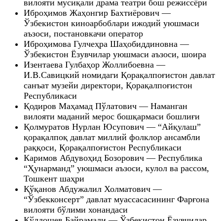
вилояти мусиқали драма театри бош режиссёри
Иброҳимов Жаҳонгир Бахтиёрович —
Ўзбекистон киноарбоблари ижодий уюшмаси
аъзоси, постановкачи оператор
Иброҳимова Гулчеҳра Шаҳобиддиновна —
Ўзбекистон Ёзувчилар уюшмаси аъзоси, шоира
Изентаева Гулбаҳор Жоллибоевна —
И.В.Савицкий номидаги Қорақалпоғистон давлат
санъат музейи директори, Қорақалпоғистон
Республикаси
Қодиров Маҳамад Пўлатович — Наманган
вилояти маданий мерос бошқармаси бошлиғи
Қолмуратов Нурлан Юсупович — “Айқулаш”
қорақалпоқ давлат миллий фолклор ансамбли
раққоси, Қорақалпоғистон Республикаси
Каримов Абдувоҳид Бозорович — Республика
“Ҳунарманд” уюшмаси аъзоси, кулол ва рассом,
Тошкент шаҳри
Қўқанов Абдужалил Холматович —
“Ўзбекконсерт” давлат муассасасининг Фарғона
вилояти бўлими хонандаси
Қўлдошев Байрамали — Ўзбекистон Ёзувчилар