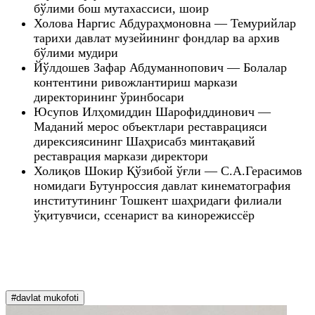
бўлими бош мутахассиси, шоир
Холова Наргис Абдураҳмоновна — Темурийлар
тарихи давлат музейининг фондлар ва архив
бўлими мудири
Йўлдошев Зафар Абдуманнопович — Болалар
контентини ривожлантириш маркази
директорининг ўринбосари
Юсупов Илҳомиддин Шарофиддинович —
Маданий мерос объектлари реставрацияси
дирексиясининг Шаҳрисабз минтақавий
реставрация маркази директори
Холиқов Шокир Қўзибой ўғли — С.А.Герасимов
номидаги Бутунроссия давлат кинематография
институтининг Тошкент шаҳридаги филиали
ўқитувчиси, ссенарист ва кинорежиссёр
#davlat mukofoti