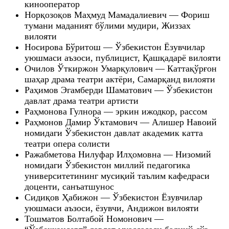
кинооператор
Норқозоқов Маҳмуд Мамадалиевич — Фориш
тумани маданият бўлими мудири, Жиззах
вилояти
Носирова Бўритош — Ўзбекистон Ёзувчилар
уюшмаси аъзоси, публицист, Қашқадарё вилояти
Очилов Ўткиржон Умарқулович — Каттақўрғон
шаҳар драма театри актёри, Самарқанд вилояти
Раҳимов Эгамберди Шаматович — Ўзбекистон
давлат драма театри артисти
Раҳмонова Гулнора — эркин ижодкор, рассом
Раҳмонов Дамир Ўктамович — Алишер Навоий
номидаги Ўзбекистон давлат академик катта
театри опера солисти
Ражабметова Нилуфар Илҳомовна — Низомий
номидаги Ўзбекистон миллий педагогика
университетининг мусиқий таълим кафедраси
доценти, санъатшунос
Сидиқов Ҳабижон — Ўзбекистон Ёзувчилар
уюшмаси аъзоси, ёзувчи, Андижон вилояти
Тошматов Болтабой Номонович —