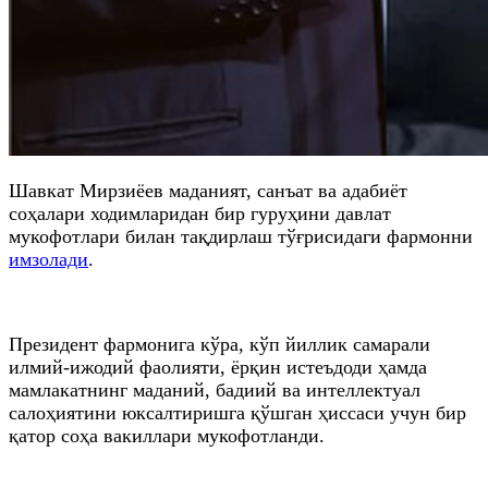
Шавкат Мирзиёев маданият, санъат ва адабиёт
соҳалари ходимларидан бир гуруҳини давлат
мукофотлари билан тақдирлаш тўғрисидаги фармонни
имзолади
.
Президент фармонига кўра, кўп йиллик самарали
илмий-ижодий фаолияти, ёрқин истеъдоди ҳамда
мамлакатнинг маданий, бадиий ва интеллектуал
салоҳиятини юксалтиришга қўшган ҳиссаси учун бир
қатор соҳа вакиллари мукофотланди.