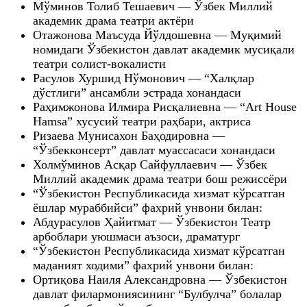
Мўминов Толиб Тешаевич — Ўзбек Миллий
академик драма театри актёри
Отажонова Маъсуда Йўлдошевна — Муқимий
номидаги Ўзбекистон давлат академик мусиқали
театри солист-вокалисти
Расулов Хуршид Нўмонович — “Халқлар
дўстлиги” ансамбли эстрада хонандаси
Раҳимжонова Илмира Рисқалиевна — “Art House
Hamsa” хусусий театри раҳбари, актриса
Ризаева Мунисахон Баҳодировна —
“Ўзбекконсерт” давлат муассасаси хонандаси
Холмўминов Асқар Сайфуллаевич — Ўзбек
Миллий академик драма театри бош режиссёри
“Ўзбекистон Республикасида хизмат кўрсатган
ёшлар мураббийси” фахрий унвони билан:
Абдурасулов Ҳайитмат — Ўзбекистон Театр
арбоблари уюшмаси аъзоси, драматург
“Ўзбекистон Республикасида хизмат кўрсатган
маданият ходими” фахрий унвони билан:
Ортиқова Наиля Александровна — Ўзбекистон
давлат филармониясининг “Булбулча” болалар