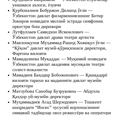
уюшмаси аъзоси, ёзувчи
Қурбоналиев Бобуржон Дилшод ўғли —
Ўзбекистон давлат филармониясининг Ботир
Зокиров номидаги миллий эстрада симфоник
оркестри бош дирижори
Лутфуллаев Самидхон Исмоилович —
Ўзбекистон давлат драма театри артисти
Мавлонқулов Муҳаммад-Рашод Хожиқул ўғли —
“Қўқон” давлат музей-қўриқхонаси директори,
Фарғона вилояти
Мамадалиева Муқаддас — Муқимий номидаги
Ўзбекистон давлат академик мусиқали театри
солист-вокалисти
Мамадиев Баҳодир Бобожонович — Қашқадарё
вилояти тарихи ва маданияти давлат музейи
директори
Матлубова Санобар Бузруковна — Абдулла
Қаҳҳор уй-музейи директори
Муҳаммадиев Асад Шерзодович — Тошкент
шаҳридаги “Иосис” хусусий корхонасининг
оммавий тадбирлар овоз режиссёри ва оператори