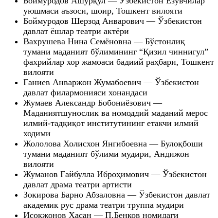
Боймуродов Ашурқул — Ўзбекистон Ёзувчилар
уюшмаси аъзоси, шоир, Тошкент вилояти
Боймуродов Шерзод Анварович — Ўзбекистон
давлат ёшлар театри актёри
Вахрушева Нина Семёновна — Бўстонлиқ
тумани маданият бўлимининг “Қизил чиннигул”
фахрийлар хор жамоаси бадиий раҳбари, Тошкент
вилояти
Ғаниев Анваржон Жумабоевич — Ўзбекистон
давлат филармонияси хонандаси
Жумаев Александр Бобониёзович —
Маданиятшунослик ва номоддий маданий мерос
илмий-тадқиқот институтининг етакчи илмий
ходими
Жололова Холисхон Янгибоевна — Булоқбоши
тумани маданият бўлими мудири, Андижон
вилояти
Жуманов Ғайбулла Иброҳимович — Ўзбекистон
давлат драма театри артисти
Зокирова Барно Абзаловна — Ўзбекистон давлат
академик рус драма театри труппа мудири
Исоқжонов Ҳасан — П.Бенков номидаги