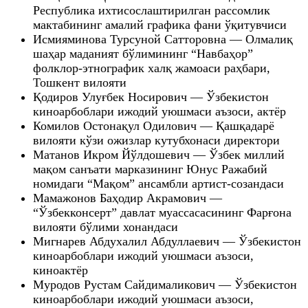
Республика ихтисослаштирилган рассомлик
мактабининг амалий графика фани ўқитувчиси
Исмияминова Турсуной Сатторовна — Олмалиқ
шаҳар маданият бўлимининг “Навбаҳор”
фолклор-этнографик халқ жамоаси раҳбари,
Тошкент вилояти
Қодиров Улуғбек Носирович — Ўзбекистон
киноарбоблари ижодий уюшмаси аъзоси, актёр
Комилов Остонақул Одилович — Қашқадарё
вилояти кўзи ожизлар кутубхонаси директори
Матанов Икром Йўлдошевич — Ўзбек миллий
мақом санъати марказининг Юнус Ражабий
номидаги “Мақом” ансамбли артист-созандаси
Мамажонов Баҳодир Акрамович —
“Ўзбекконсерт” давлат муассасасининг Фарғона
вилояти бўлими хонандаси
Мигнарев Абдухалил Абдуллаевич — Ўзбекистон
киноарбоблари ижодий уюшмаси аъзоси,
киноактёр
Муродов Рустам Сайдималикович — Ўзбекистон
киноарбоблари ижодий уюшмаси аъзоси,