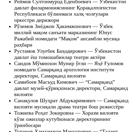
Реймов Султонмурод Еденбоевич — Ўзбекистон
давлат филармониясининг Қорақалпоғистон
Республикаси бўлинмаси халқ чолғулари
оркестри дирижори
Рўзимов Зиёджон Ҳакимжонович — Ўзбек
миллий мақом санъати марказининг Юнус
Ражабий номидаги “Мақом” ансамбли мусиқа
раҳбари
Рустамов Улуғбек Баҳодирович — Ўзбекистон
давлат ёш томошабинлар театри актёри
Саидов Мўминхон Мунир ўғли — Яҳё Ғуломов
номидаги Самарқанд археология институти
директори, Самарқанд вилояти
Самибоев Масъуд Кимович — “Самарқанд”
давлат музей-қўриқхонаси директори, Самарқанд
вилояти
Санақулов Шуҳрат Абдукаримович — Самарқанд
вилояти мусиқали драма театри бош режиссёри
Тожиева Роҳат Зокировна — Хоразм вилояти
кўзи ожизлар кутубхонаси директорининг
ўринбосари
Туранов Ҳамдамжон Мансурович — “Талант