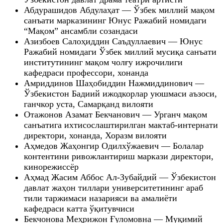
Абдурашидов Абдулаҳат — Ўзбек миллий мақом
санъати марказининг Юнус Ражабий номидаги
“Мақом” ансамбли созандаси
Азизбоев Салоҳиддин Саъдуллаевич — Юнус
Ражабий номидаги Ўзбек миллий мусиқа санъати
институтининг мақом чолғу ижрочилиги
кафедраси профессори, хонанда
Амриддинов Шаҳобиддин Нажмиддинович —
Ўзбекистон Бадиий ижодкорлар уюшмаси аъзоси,
ганчкор уста, Самарқанд вилояти
Отажонов Азамат Бекчанович — Урганч мақом
санъатига ихтисослаштирилган мактаб-интернати
директори, хонанда, Хоразм вилояти
Аҳмедов Жаҳонгир Одилхўжаевич — Болалар
контентини ривожлантириш маркази директори,
кинорежиссёр
Аҳмад Жасим Аббос Ал-Зубайдий — Ўзбекистон
давлат жаҳон тиллари университетининг араб
тили таржимаси назарияси ва амалиёти
кафедраси катта ўқитувчиси
Бекчонова Меҳрижон Ғуломовна — Муқимий