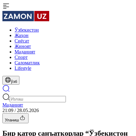
Ўзбекистон
Жаҳон
Сиёсат
Жиноят
Маданият
Спорт
Cаломатлик
Lifestyle
ўзб
Маданият
21:09 / 28.05.2026
Уланиш
Бир қатор санъаткорлар “Ўзбекистон