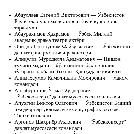
Абдуллаев Евгений Викторович — Ўзбекистон
Ёзувчилар уюшмаси аъзоси, ёзувчи, шоир ва
таржимон
Абдураҳимов Қаҳрамон — Ўзбек Миллий
академик драма театри актёри
Обидов Шонрустам Файзуллаевич — Ўзбекистон
давлат филармонияси режиссёри
Алиқулов Муродилла Ҳимматович — Нишон
тумани маданият бўлимининг бахшичилик
тўгараги раҳбари, бахши, Қашқадарё вилояти
Алимаҳсумов Камолиддин Моҳирович — мақом
хонандаси
Аллаберганов Ўлмас Худоёрович —
“Ўзбекконсерт” давлат муассасаси хонандаси
Апухтин Виктор Олегович — Ўзбекистон Бадиий
ижодкорлар уюшмаси аъзоси, график рассом,
Тошкент шаҳри
Арғонов Шаҳриёр Аълоевич — “Ўзбекконсерт”
давлат муассасаси хонандаси