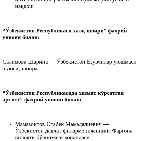
наққош
“Ўзбекистон Республикаси халқ шоири” фахрий
унвони билан:
Салимова Шарипа — Ўзбекистон Ёзувчилар уюшмаси
аъзоси, шоира
“Ўзбекистон Республикасида хизмат кўрсатган
артист” фахрий унвони билан:
Мамазоитов Отабек Мамадалиевич —
Ўзбекистон давлат филармониясининг Фарғона
вилояти бўлинмаси хонандаси