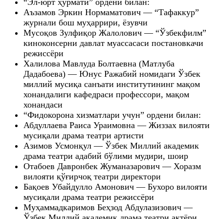
“Эл-юрт ҳурмати” ордени билан:
Аъзамов Эркин Нормаматович — “Тафаккур”
журнали бош муҳаррири, ёзувчи
Мусоқов Зулфиқор Жалолович — “Ўзбекфилм”
киноконсерни давлат муассасаси постановкачи
режиссёри
Халилова Мавлуда Болтаевна (Матлуба
Дадабоева) — Юнус Ражабий номидаги Ўзбек
миллий мусиқа санъати институтининг мақом
хонандалиги кафедраси профессори, мақом
хонандаси
“Фидокорона хизматлари учун” ордени билан:
Абдуллаева Раиса Ураимовна — Жиззах вилояти
мусиқали драма театри артисти
Азимов Усмонқул — Ўзбек Миллий академик
драма театри адабий бўлими мудири, шоир
Отабоев Давронбек Жуманазарович — Хоразм
вилояти қўғирчоқ театри директори
Бақоев Убайдулло Амонович — Бухоро вилояти
мусиқали драма театри режиссёри
Муҳаммадкаримов Беҳзод Абдулазизович —
Ўзбек Миллий академик драма театри актёри