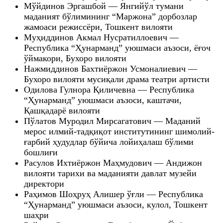
Мўйдинов Эргашбой — Янгийўл тумани
маданият бўлимининг “Маржона” дорбозлар
жамоаси режиссёри, Тошкент вилояти
Муҳиддинов Акмал Нусратиллоевич —
Республика “Ҳунарманд” уюшмаси аъзоси, ёғоч
ўймакори, Бухоро вилояти
Нажмиддинов Бахтиёржон Усмоналиевич —
Бухоро вилояти мусиқали драма театри артисти
Одилова Гулнора Қиличевна — Республика
“Ҳунарманд” уюшмаси аъзоси, каштачи,
Қашқадарё вилояти
Пўлатов Муродил Мирсагатович — Маданий
мерос илмий-тадқиқот институтининг шимолий-
ғарбий ҳудудлар бўйича лойиҳалаш бўлими
бошлиғи
Расулов Ихтиёржон Маҳмудович — Андижон
вилояти тарихи ва маданияти давлат музейи
директори
Раҳимов Шоҳруҳ Алишер ўғли — Республика
“Ҳунарманд” уюшмаси аъзоси, кулол, Тошкент
шаҳри