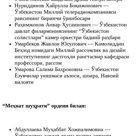
Нуриддинов Хайрулла Боқижонович —
Ўзбекистон Миллий телерадиокомпанияси
раисининг биринчи ўринбосари
Раҳимжонов Анвар Ҳусаинович — Ўзбекистон
давлат филармониясининг “Ўзбекистон
солистлари” камер оркестри бадиий раҳбари
Умарбеков Жавлон Юсупович — Камолиддин
Беҳзод номидаги Миллий рассомлик ва дизайн
институтининг дастгоҳли рангтасвир кафедраси
профессори, рассом
Умарова Салима Баҳроновна — Ўзбекистон
Ёзувчилар уюшмаси аъзоси, шоира, Навоий
вилояти
“Меҳнат шуҳрати” ордени билан:
Абдуллаева Муҳаббат Хожиалимовна —
Ўзбекистон давлат драма театри артисти