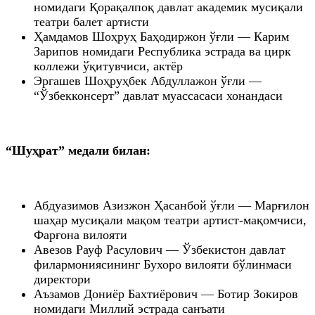
номидаги Қорақалпоқ давлат академик мусиқали
театри балет артисти
Ҳамдамов Шоҳруҳ Баҳодиржон ўғли — Карим
Зарипов номидаги Республика эстрада ва цирк
коллежи ўқитувчиси, актёр
Эргашев Шоҳруҳбек Абдуллажон ўғли —
“Ўзбекконсерт” давлат муассасаси хонандаси
“Шуҳрат” медали билан:
Абдуазимов Азизжон Ҳасанбой ўғли — Марғилон
шаҳар мусиқали мақом театри артист-мақомчиси,
Фарғона вилояти
Авезов Рауф Расулович — Ўзбекистон давлат
филармониясининг Бухоро вилояти бўлинмаси
директори
Аъзамов Дониёр Бахтиёрович — Ботир Зокиров
номидаги Миллий эстрада санъати