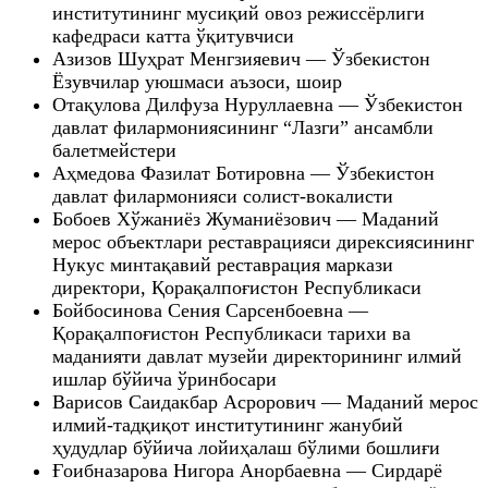
институтининг мусиқий овоз режиссёрлиги
кафедраси катта ўқитувчиси
Азизов Шуҳрат Менгзияевич — Ўзбекистон
Ёзувчилар уюшмаси аъзоси, шоир
Отақулова Дилфуза Нуруллаевна — Ўзбекистон
давлат филармониясининг “Лазги” ансамбли
балетмейстери
Аҳмедова Фазилат Ботировна — Ўзбекистон
давлат филармонияси солист-вокалисти
Бобоев Хўжаниёз Жуманиёзович — Маданий
мерос объектлари реставрацияси дирексиясининг
Нукус минтақавий реставрация маркази
директори, Қорақалпоғистон Республикаси
Бойбосинова Сения Сарсенбоевна —
Қорақалпоғистон Республикаси тарихи ва
маданияти давлат музейи директорининг илмий
ишлар бўйича ўринбосари
Варисов Саидакбар Асрорович — Маданий мерос
илмий-тадқиқот институтининг жанубий
ҳудудлар бўйича лойиҳалаш бўлими бошлиғи
Ғоибназарова Нигора Анорбаевна — Сирдарё