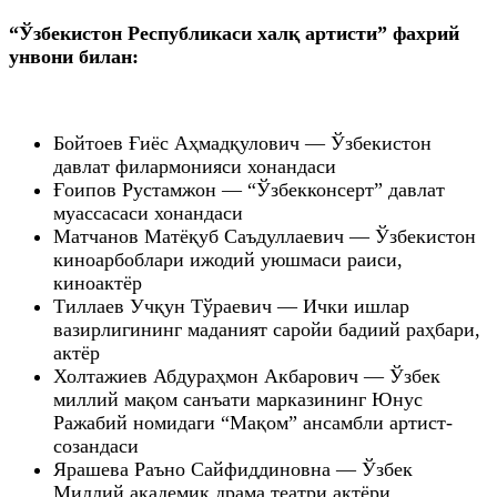
“Ўзбекистон Республикаси халқ артисти” фахрий
унвони билан:
Бойтоев Ғиёс Аҳмадқулович — Ўзбекистон
давлат филармонияси хонандаси
Ғоипов Рустамжон — “Ўзбекконсерт” давлат
муассасаси хонандаси
Матчанов Матёқуб Саъдуллаевич — Ўзбекистон
киноарбоблари ижодий уюшмаси раиси,
киноактёр
Тиллаев Учқун Тўраевич — Ички ишлар
вазирлигининг маданият саройи бадиий раҳбари,
актёр
Холтажиев Абдураҳмон Акбарович — Ўзбек
миллий мақом санъати марказининг Юнус
Ражабий номидаги “Мақом” ансамбли артист-
созандаси
Ярашева Раъно Сайфиддиновна — Ўзбек
Миллий академик драма театри актёри