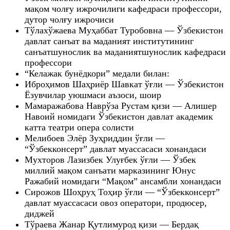
мақом чолғу ижрочилиги кафедраси профессори,
дутор чолғу ижрочиси
Тўлахўжаева Муҳаббат Туробовна — Ўзбекистон
давлат санъат ва маданият институтининг
санъатшунослик ва маданиятшунослик кафедраси
профессори
“Келажак бунёдкори” медали билан:
Иброҳимов Шаҳриёр Шавкат ўғли — Ўзбекистон
Ёзувчилар уюшмаси аъзоси, шоир
Мамаражабова Наврўза Рустам қизи — Алишер
Навоий номидаги Ўзбекистон давлат академик
катта театри опера солисти
Мелибоев Элёр Зуҳриддин ўғли —
“Ўзбекконсерт” давлат муассасаси хонандаси
Мухторов Лазизбек Улуғбек ўғли — Ўзбек
миллий мақом санъати марказининг Юнус
Ражабий номидаги “Мақом” ансамбли хонандаси
Сирожов Шоҳруҳ Тоҳир ўғли — “Ўзбекконсерт”
давлат муассасаси овоз оператори, продюсер,
диджей
Тўраева Жанар Қутлимурод қизи — Бердақ