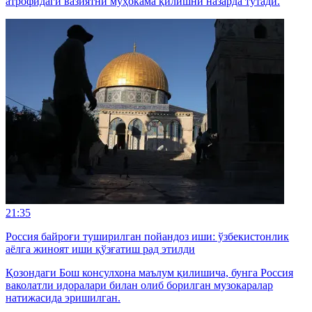
атрофидаги вазиятни муҳокама қилишни назарда тутади.
21:35
Россия байроғи туширилган пойандоз иши: ўзбекистонлик
аёлга жиноят иши қўзғатиш рад этилди
Қозондаги Бош консулхона маълум қилишича, бунга Россия
ваколатли идоралари билан олиб борилган музокаралар
натижасида эришилган.