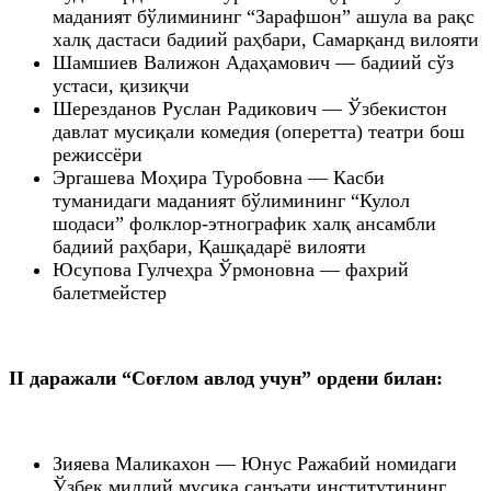
маданият бўлимининг “Зарафшон” ашула ва рақс
халқ дастаси бадиий раҳбари, Самарқанд вилояти
Шамшиев Валижон Адаҳамович — бадиий сўз
устаси, қизиқчи
Шерезданов Руслан Радикович — Ўзбекистон
давлат мусиқали комедия (оперетта) театри бош
режиссёри
Эргашева Моҳира Туробовна — Касби
туманидаги маданият бўлимининг “Кулол
шодаси” фолклор-этнографик халқ ансамбли
бадиий раҳбари, Қашқадарё вилояти
Юсупова Гулчеҳра Ўрмоновна — фахрий
балетмейстер
II даражали “Соғлом авлод учун” ордени билан:
Зияева Маликахон — Юнус Ражабий номидаги
Ўзбек миллий мусиқа санъати институтининг