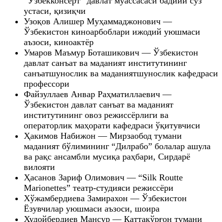
“Ўзбекконсерт” давлат муассасаси бадиий сўз
устаси, қизиқчи
Узоқов Алишер Муҳаммаджонович —
Ўзбекистон киноарбоблари ижодий уюшмаси
аъзоси, киноактёр
Умаров Маъмур Боташикович — Ўзбекистон
давлат санъат ва маданият институтининг
санъатшунослик ва маданиятшунослик кафедраси
профессори
Файзуллаев Анвар Раҳматиллаевич —
Ўзбекистон давлат санъат ва маданият
институтининг овоз режиссёрлиги ва
операторлик маҳорати кафедраси ўқитувчиси
Ҳакимов Набижон — Мирзаобод тумани
маданият бўлимининг “Дилрабо” болалар ашула
ва рақс ансамбли мусиқа раҳбари, Сирдарё
вилояти
Ҳасанов Зариф Олимович — “Silk Routte
Marionettes” театр-студияси режиссёри
Хўжамбердиева Замирахон — Ўзбекистон
Ёзувчилар уюшмаси аъзоси, шоира
Худойбердиев Мансур — Каттақўрғон тумани