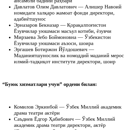
ансамбли бадиий раҳбари
Давлатов Олим Давлатович — Алишер Навоий
номидаги халқаро жамоат фонди директори,
адабиётшунос
Эрназаров Бекназар — Қорақалпоғистон
Ёзувчилар уюшмаси масъул котиби, ёзувчи
Мирзаева Зебо Боймоновна — Ўзбекистон
Ёзувчилар уюшмаси аъзоси, шоира
Эргашев Ботиржон Йўлдошевич —
Маданиятшунослик ва номоддий маданий мерос
илмий-тадқиқот институти директори, шоир
“Буюк хизматлари учун” ордени билан:
Комилов Эркинбой — Ўзбек Миллий академик
драма театри актёри
Саъдиев Ёдгор Ҳабибович — Ўзбек Миллий
академик драма театри директори, актёр