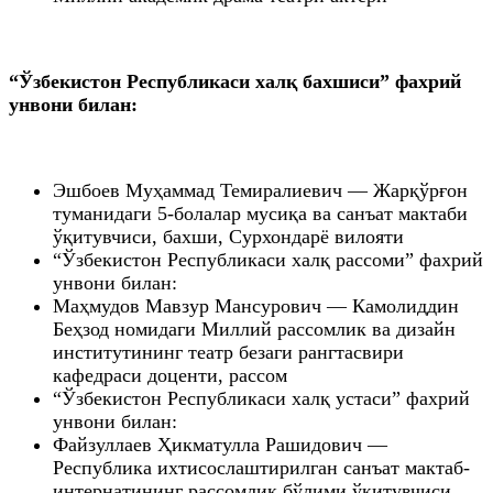
“Ўзбекистон Республикаси халқ бахшиси” фахрий
унвони билан:
Эшбоев Муҳаммад Темиралиевич — Жарқўрғон
туманидаги 5-болалар мусиқа ва санъат мактаби
ўқитувчиси, бахши, Сурхондарё вилояти
“Ўзбекистон Республикаси халқ рассоми” фахрий
унвони билан:
Маҳмудов Мавзур Мансурович — Камолиддин
Беҳзод номидаги Миллий рассомлик ва дизайн
институтининг театр безаги рангтасвири
кафедраси доценти, рассом
“Ўзбекистон Республикаси халқ устаси” фахрий
унвони билан:
Файзуллаев Ҳикматулла Рашидович —
Республика ихтисослаштирилган санъат мактаб-
интернатининг рассомлик бўлими ўқитувчиси,