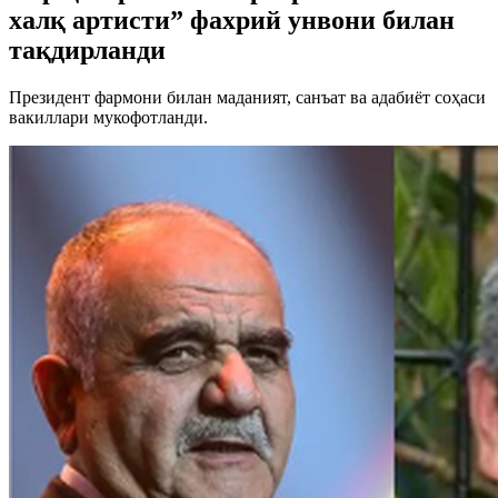
халқ артисти” фахрий унвони билан
тақдирланди
Президент фармони билан маданият, санъат ва адабиёт соҳаси
вакиллари мукофотланди.