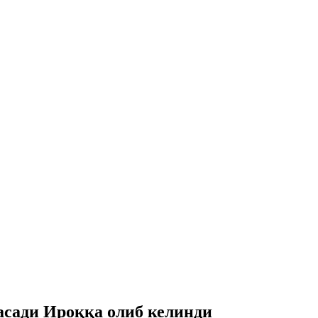
асади Ироққа олиб келинди