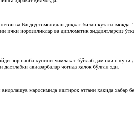
лишга ҳаракат қилмоқда.
гтон ва Бағдод томонидан диққат билан кузатилмоқда. 
рни ички норозиликлар ва дипломатик зиддиятларсиз ўтк
йди чоршанба кунини мамлакат бўйлаб дам олиш куни де
дастлабки авиазарбалар чоғида ҳалок бўлган эди.
 видолашув маросимида иштирок этгани ҳақида хабар бе