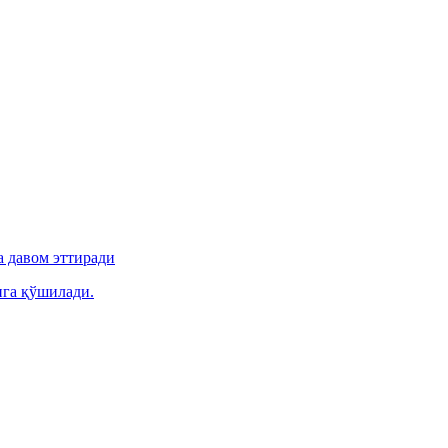
 давом эттиради
ига қўшилади.