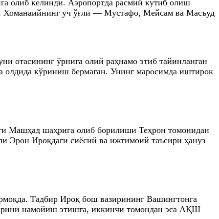
а олиб келинди. Аэропортда расмий кутиб олиш
, Хоманаийнинг уч ўғли — Мустафо, Мейсам ва Масъуд
ни отасининг ўрнига олий раҳнамо этиб тайинланган
ма олдида кўриниш бермаган. Унинг маросимда иштирок
аги Машҳад шаҳрига олиб борилиши Теҳрон томонидан
али Эрон Ироқдаги сиёсий ва ижтимоий таъсири ҳануз
ирмоқда. Тадбир Ироқ бош вазирининг Вашингтонга
аларини намойиш этишга, иккинчи томондан эса АҚШ