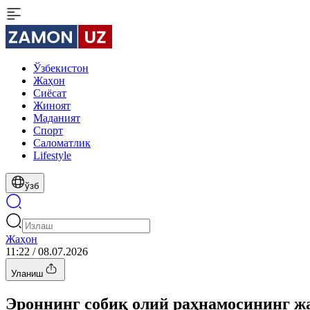
Ўзбекистон
Жаҳон
Сиёсат
Жиноят
Маданият
Спорт
Cаломатлик
Lifestyle
ўзб
Жаҳон
11:22 / 08.07.2026
Уланиш
Эроннинг собиқ олий раҳнамосининг ж