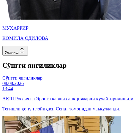
МУҲАРРИР
КОМИЛА ОДИЛОВА
Уланиш
Cўнгги янгиликлар
Cўнгги янгиликлар
08.08.2026
13:44
АҚШ Россия ва Эронга қарши санкцияларни кучайтирилиши 
Тегишли қонун лойиҳаси Сенат томонидан маъқулланди.