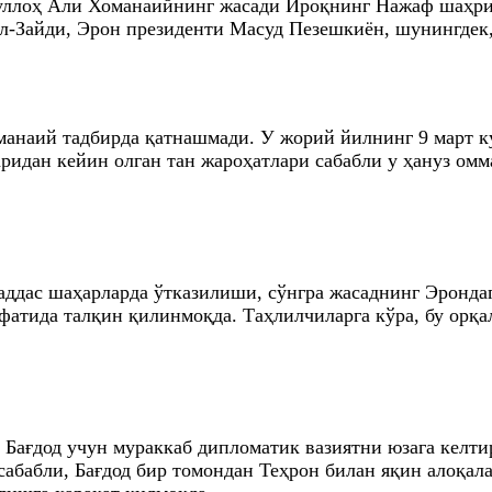
уллоҳ Али Хоманаийнинг жасади Ироқнинг Нажаф шаҳриг
л-Зайди, Эрон президенти Масуд Пезешкиён, шунингдек
анаий тадбирда қатнашмади. У жорий йилнинг 9 март ку
ридан кейин олган тан жароҳатлари сабабли у ҳануз ом
аддас шаҳарларда ўтказилиши, сўнгра жасаднинг Эронд
ифатида талқин қилинмоқда. Таҳлилчиларга кўра, бу орқ
 Бағдод учун мураккаб дипломатик вазиятни юзага келт
сабабли, Бағдод бир томондан Теҳрон билан яқин алоқ