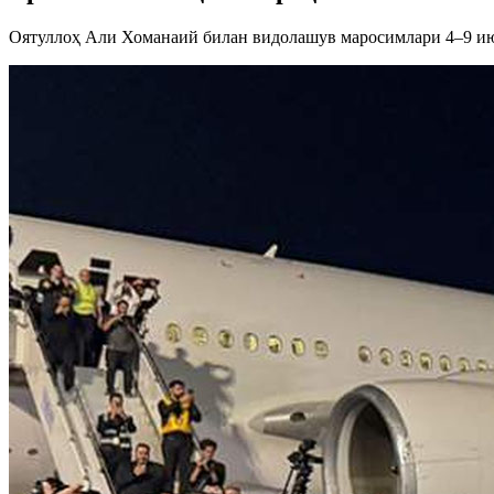
Оятуллоҳ Али Хоманаий билан видолашув маросимлари 4–9 ию