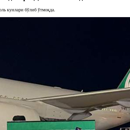
ль кунлари бўлиб ўтмоқда.