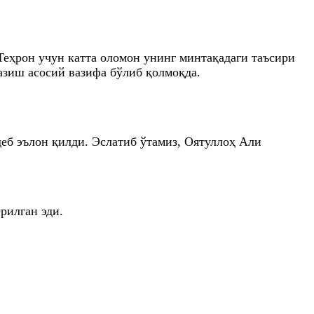
Теҳрон учун катта оломон унинг минтақадаги таъсири
азиш асосий вазифа бўлиб қолмоқда.
б эълон қилди. Эслатиб ўтамиз, Оятуллоҳ Али
рилган эди.