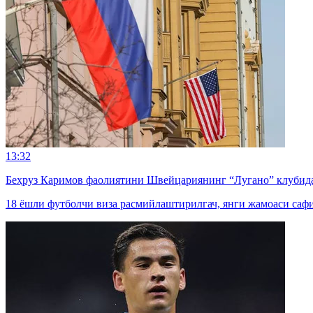
13:32
Беҳруз Каримов фаолиятини Швейцариянинг “Лугано” клубида
18 ёшли футболчи виза расмийлаштирилгач, янги жамоаси саф