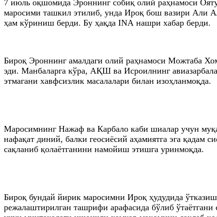
7 июль оқшомида Эроннинг собиқ олий раҳнамоси Оят
маросими ташкил этилиб, унда Ироқ бош вазири Али А
ҳам кўриниш берди. Бу ҳақда INА нашри хабар берди.
Бироқ Эроннинг амалдаги олий раҳнамоси Можтаба Хом
эди. Манбаларга кўра, АҚШ ва Исроилнинг авиазарбала
этмагани хавфсизлик масалалари билан изоҳланмоқда.
Маросимнинг Нажаф ва Карбало каби шиалар учун муқ
нафақат диний, балки геосиёсий аҳамиятга эга қадам с
сақланиб қолаётганини намойиш этишга уринмоқда.
Бироқ бундай йирик маросимни Ироқ ҳудудида ўтказиш
режалаштирилган ташрифи арафасида бўлиб ўтаётгани 