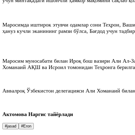
учун минтақадаги ишончли ҳамкор мақомини сақлаб қо
Маросимда иштирок этувчи одамлар сони Теҳрон, Вашин
ҳануз кучли эканининг рамзи бўлса, Бағдод учун тадби
Маросим муносабати билан Ироқ бош вазири Али Ал-За
Хоманаий АҚШ ва Исроил томонидан Теҳронга берилган 
Аввалроқ Ўзбекистон делегацияси Али Хоманаий билан
Актомова Наргис тайёрлади
#jasad
#Eron