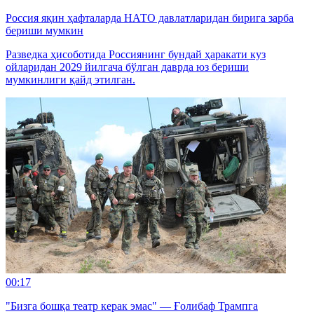
Россия яқин ҳафталарда НАТО давлатларидан бирига зарба
бериши мумкин
Разведка ҳисоботида Россиянинг бундай ҳаракати куз
ойларидан 2029 йилгача бўлган даврда юз бериши
мумкинлиги қайд этилган.
00:17
"Бизга бошқа театр керак эмас" — Ғолибаф Трампга