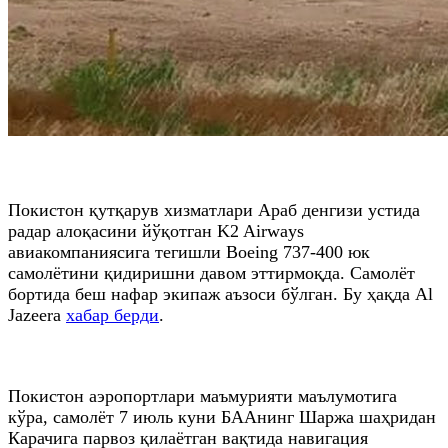
Покистон қутқарув хизматлари Араб денгизи устида
радар алоқасини йўқотган K2 Airways
авиакомпаниясига тегишли Boeing 737-400 юк
самолётини қидиришни давом эттирмоқда. Самолёт
бортида беш нафар экипаж аъзоси бўлган. Бу ҳақда Al
Jazeera
хабар берди
.
Покистон аэропортлари маъмурияти маълумотига
кўра, самолёт 7 июль куни БААнинг Шаржа шаҳридан
Карачига парвоз қилаётган вақтида навигация