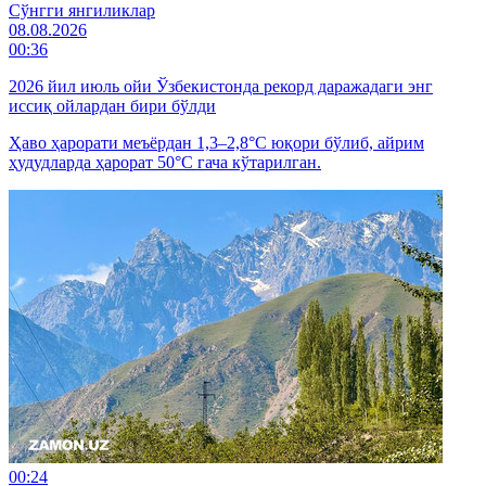
Cўнгги янгиликлар
08.08.2026
00:36
2026 йил июль ойи Ўзбекистонда рекорд даражадаги энг
иссиқ ойлардан бири бўлди
Ҳаво ҳарорати меъёрдан 1,3–2,8°C юқори бўлиб, айрим
ҳудудларда ҳарорат 50°C гача кўтарилган.
00:24