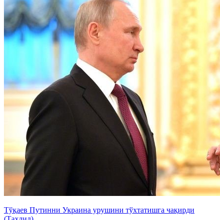
Тўқаев Путинни Украина урушини тўхтатишга чақирди
(Таҳлил)