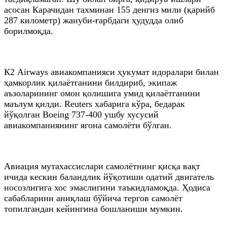
асосан Карачидан тахминан 155 денгиз мили (қарийб
287 километр) жануби-ғарбдаги ҳудудда олиб
борилмоқда.
К2 Airways авиакомпанияси ҳукумат идоралари билан
ҳамкорлик қилаётганини билдириб, экипаж
аъзоларининг омон қолишига умид қилаётганини
маълум қилди. Reuters хабарига кўра, бедарак
йўқолган Boeing 737-400 ушбу хусусий
авиакомпаниянинг ягона самолёти бўлган.
Авиация мутахассислари самолётнинг қисқа вақт
ичида кескин баландлик йўқотиши одатий двигатель
носозлигига хос эмаслигини таъкидламоқда. Ҳодиса
сабабларини аниқлаш бўйича тергов самолёт
топилгандан кейингина бошланиши мумкин.