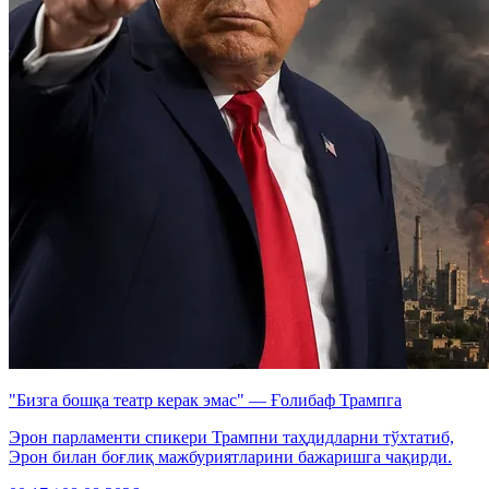
"Бизга бошқа театр керак эмас" — Ғолибаф Трампга
Эрон парламенти спикери Трампни таҳдидларни тўхтатиб,
Эрон билан боғлиқ мажбуриятларини бажаришга чақирди.