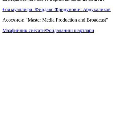
Ғоя муаллифи: Фирдавс Фридунович Абдухаликов
Асосчиси: "Master Media Production and Broadcast"
Махфийлик сиёсати
Фойдаланиш шартлари