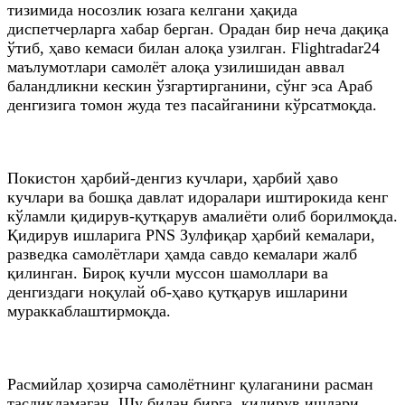
тизимида носозлик юзага келгани ҳақида
диспетчерларга хабар берган. Орадан бир неча дақиқа
ўтиб, ҳаво кемаси билан алоқа узилган. Flightradar24
маълумотлари самолёт алоқа узилишидан аввал
баландликни кескин ўзгартирганини, сўнг эса Араб
денгизига томон жуда тез пасайганини кўрсатмоқда.
Покистон ҳарбий-денгиз кучлари, ҳарбий ҳаво
кучлари ва бошқа давлат идоралари иштирокида кенг
кўламли қидирув-қутқарув амалиёти олиб борилмоқда.
Қидирув ишларига PNS Зулфиқар ҳарбий кемалари,
разведка самолётлари ҳамда савдо кемалари жалб
қилинган. Бироқ кучли муссон шамоллари ва
денгиздаги ноқулай об-ҳаво қутқарув ишларини
мураккаблаштирмоқда.
Расмийлар ҳозирча самолётнинг қулаганини расман
тасдиқламаган. Шу билан бирга, қидирув ишлари