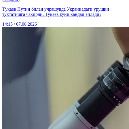
Тўқаев Путин билан учрашувда Украинадаги урушни
тўхтатишга чақирди. Тўқаев буни қандай эплади?
14:15 / 07.08.2026