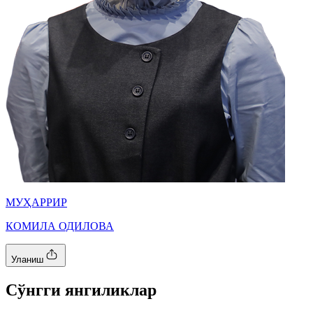
МУҲАРРИР
КОМИЛА ОДИЛОВА
Уланиш
Cўнгги янгиликлар