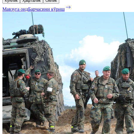
Кунлик
Ҳафталик
Ойлик
Мавзуга оид
Барчасини кўриш