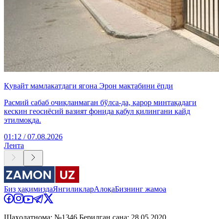
Қувайт мамлакатдаги ягона Эрон мактабини ёпди
Расмий сабаб очиқланмаган бўлса-да, қарор минтақадаги
кескин геосиёсий вазият фонида қабул қилингани қайд
этилмоқда.
01:12 / 07.08.2026
Лента
Биз ҳақимизда
Янгиликлар
Алоқа
Бизнинг жамоа
Шаҳодатнома: №1346 Берилган сана: 28.05.2020