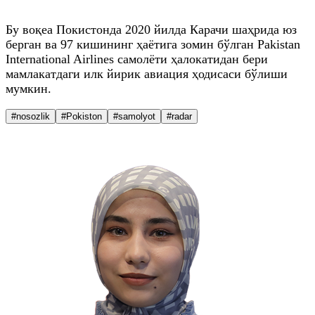
Бу воқеа Покистонда 2020 йилда Карачи шаҳрида юз
берган ва 97 кишининг ҳаётига зомин бўлган Pakistan
International Airlines самолёти ҳалокатидан бери
мамлакатдаги илк йирик авиация ҳодисаси бўлиши
мумкин.
#nosozlik
#Pokiston
#samolyot
#radar