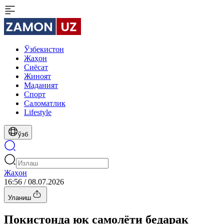
Ўзбекистон
Жаҳон
Сиёсат
Жиноят
Маданият
Спорт
Cаломатлик
Lifestyle
ўзб
Жаҳон
16:56 / 08.07.2026
Уланиш
Покистонда юк самолёти бедарак