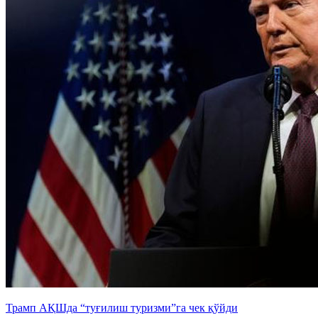
Трамп АҚШда “туғилиш туризми”га чек қўйди