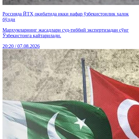
Россияда ЙТҲ оқибатида икки нафар ўзбекистонлик ҳалок
бўлди
Марҳумларнинг жасадлари суд-тиббий экспертизадан сўнг
Ўзбекистонга қайтарилади.
20:20 / 07.08.2026