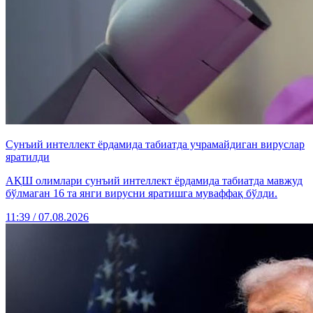
Сунъий интеллект ёрдамида табиатда учрамайдиган вируслар
яратилди
АҚШ олимлари сунъий интеллект ёрдамида табиатда мавжуд
бўлмаган 16 та янги вирусни яратишга муваффақ бўлди.
11:39 / 07.08.2026