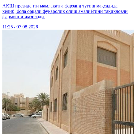
АҚШ президенти мамлакатга фарзанд туғиш мақсадида
келиб, бола орқали фуқаролик олиш амалиётини тақиқловчи
фармонни имзолади.
11:25 / 07.08.2026