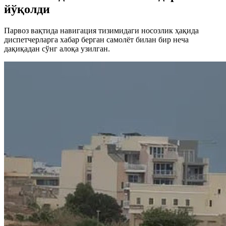
йўқолди
Парвоз вақтида навигация тизимидаги носозлик ҳақида
диспетчерларга хабар берган самолёт билан бир неча
дақиқадан сўнг алоқа узилган.