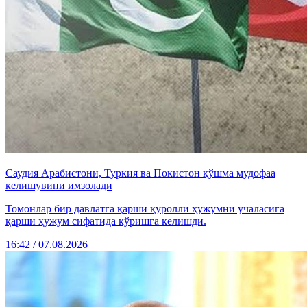
Саудия Арабистони, Туркия ва Покистон қўшма мудофаа
келишувини имзолади
Томонлар бир давлатга қарши қуролли ҳужумни учаласига
қарши ҳужум сифатида кўришга келишди.
16:42 / 07.08.2026