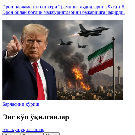
Эрон парламенти спикери Трампни таҳдидларни тўхтатиб,
Эрон билан боғлиқ мажбуриятларини бажаришга чақирди.
Барчасини кўриш
Энг кўп ўқилганлар
Энг кўп ўқилганлар