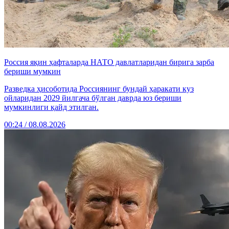
Россия яқин ҳафталарда НАТО давлатларидан бирига зарба
бериши мумкин
Разведка ҳисоботида Россиянинг бундай ҳаракати куз
ойларидан 2029 йилгача бўлган даврда юз бериши
мумкинлиги қайд этилган.
00:24 / 08.08.2026