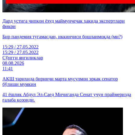
Дард устига чипқон ёхуд маймунчечак ҳақида экспертлари
фикри
Бир пандемия тугамасдан, иккинчиси бошланмоқда (ми?)
15:29 / 27.05.2022
15:29 / 27.05.2022
Cўнгги янгиликлар
08.08.2026
11:41
АҚШ тарихида биринчи марта мусулмон эркак сенатор
бўлиши мумкин
41 ёшлик Абдул Эл-Саед Мичиганда Сенат учун праймеризда
ғалаба қозонди.