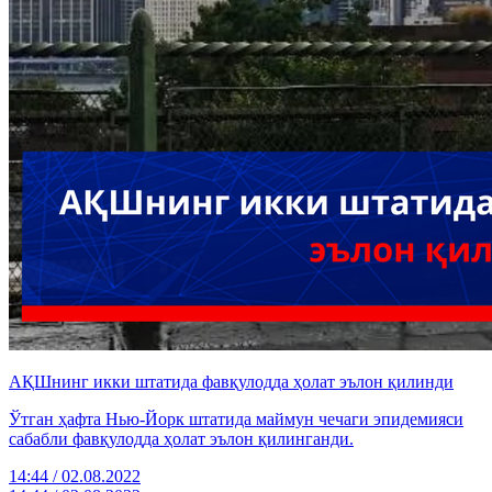
АҚШнинг икки штатида фавқулодда ҳолат эълон қилинди
Ўтган ҳафта Нью-Йорк штатида маймун чечаги эпидемияси
сабабли фавқулодда ҳолат эълон қилинганди.
14:44 / 02.08.2022