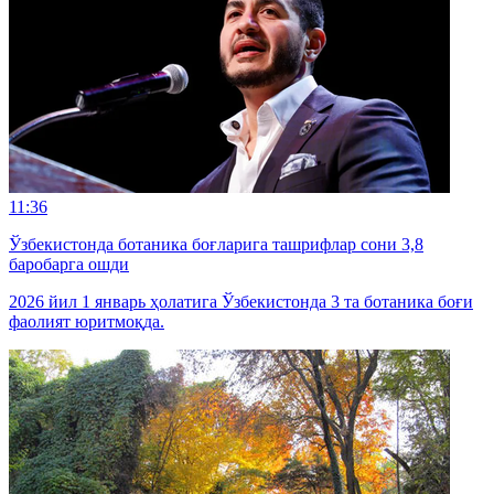
11:36
Ўзбекистонда ботаника боғларига ташрифлар сони 3,8
баробарга ошди
2026 йил 1 январь ҳолатига Ўзбекистонда 3 та ботаника боғи
фаолият юритмоқда.