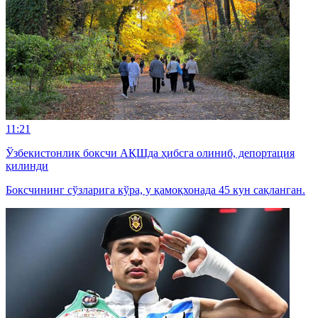
11:21
Ўзбекистонлик боксчи АҚШда ҳибсга олиниб, депортация
қилинди
Боксчининг сўзларига кўра, у қамоқхонада 45 кун сақланган.