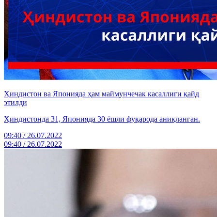
Ҳиндистон ва Японияда ҳам маймунчечак касаллиги қайд
этилди
Ҳиндистонда 31, Японияда 30 ёшли фуқарода аниқланган.
09:40 / 26.07.2022
09:40 / 26.07.2022