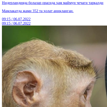
Нидерландияда болалар орасида ҳам маймун чечаги тарқалди
Мамлакатда жами 352 та ҳолат аниқланган.
09:15 / 06.07.2022
09:15 / 06.07.2022