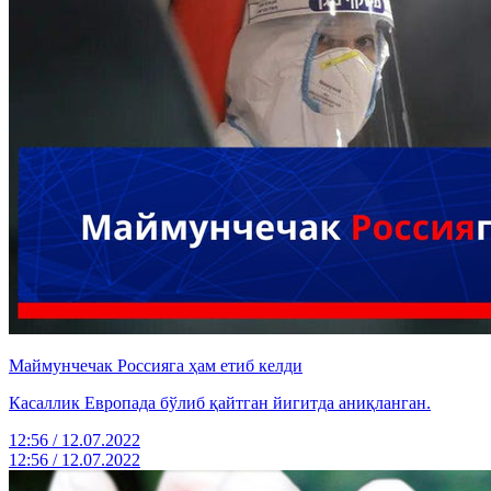
Маймунчечак Россияга ҳам етиб келди
Касаллик Европада бўлиб қайтган йигитда аниқланган.
12:56 / 12.07.2022
12:56 / 12.07.2022