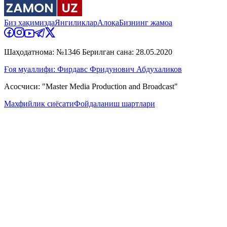
Биз ҳақимизда
Янгиликлар
Алоқа
Бизнинг жамоа
Шаҳодатнома: №1346 Берилган сана: 28.05.2020
Ғоя муаллифи: Фирдавс Фридунович Абдухаликов
Асосчиси: "Master Media Production and Broadcast"
Махфийлик сиёсати
Фойдаланиш шартлари