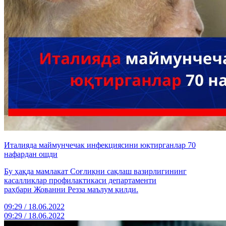
Италияда маймунчечак инфекциясини юқтирганлар 70
нафардан ошди
Бу ҳақда мамлакат Соғлиқни сақлаш вазирлигининг
касалликлар профилактикаси департаменти
раҳбари Жованни Резза маълум қилди.
09:29 / 18.06.2022
09:29 / 18.06.2022