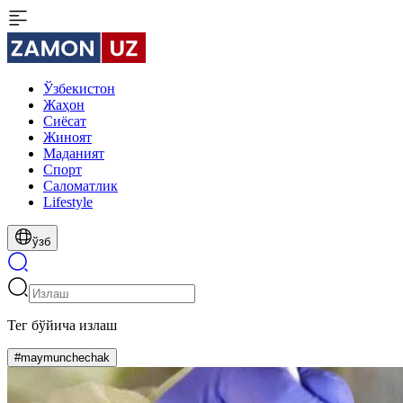
Ўзбекистон
Жаҳон
Сиёсат
Жиноят
Маданият
Спорт
Cаломатлик
Lifestyle
ўзб
Тег бўйича излаш
#maymunchechak