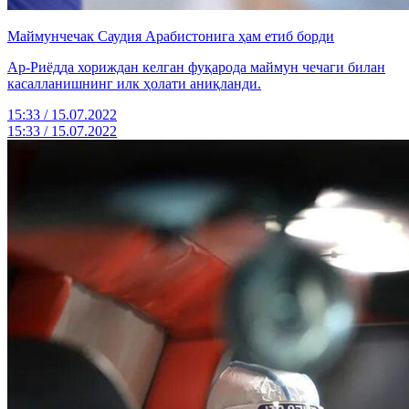
Маймунчечак Саудия Арабистонига ҳам етиб борди
Ар-Риёдда хориждан келган фуқарода маймун чечаги билан
касалланишнинг илк ҳолати аниқланди.
15:33 / 15.07.2022
15:33 / 15.07.2022