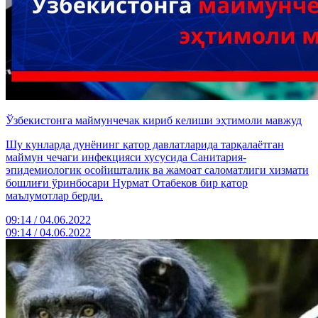
Ўзбекистонга маймунчечак кириб келиши эҳтимоли мавжуд
Шу кунларда дунёнинг қатор давлатларида тарқалаётган
маймун чечаги инфекцияси хусусида Санитария-
эпидемиологик осойишталик ва жамоат саломатлиги хизмати
бошлиғи ўринбосари Нурмат Отабеков бир қатор
маълумотлар берди.
09:14 / 04.06.2022
09:14 / 04.06.2022