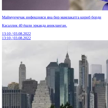
Маймунчечак инфекцияси яна бир мамлакатга кириб борди
Касаллик 40 ёшли эркакда аниқланган.
13:10 / 03.08.2022
13:10 / 03.08.2022