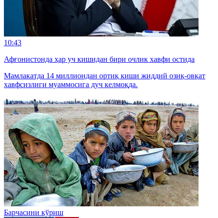
10:43
Афғонистонда ҳар уч кишидан бири очлик хавфи остида
Мамлакатда 14 миллиондан ортиқ киши жиддий озиқ-овқат
хавфсизлиги муаммосига дуч келмоқда.
Барчасини кўриш