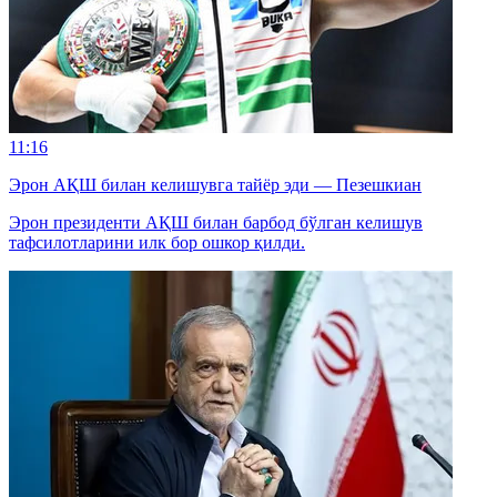
11:16
Эрон АҚШ билан келишувга тайёр эди — Пезешкиан
Эрон президенти АҚШ билан барбод бўлган келишув
тафсилотларини илк бор ошкор қилди.