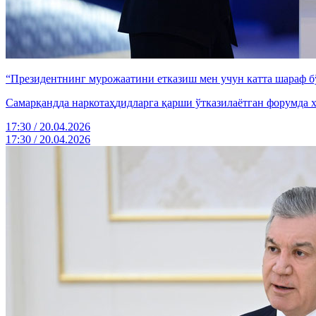
“Президентнинг мурожаатини етказиш мен учун катта шараф 
Самарқандда наркотаҳдидларга қарши ўтказилаётган форумда 
17:30 / 20.04.2026
17:30 / 20.04.2026