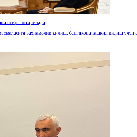
лари оғирлаштирилади
муомаласига раҳнамолик қилиш, бангихона ташкил қилиш учун 