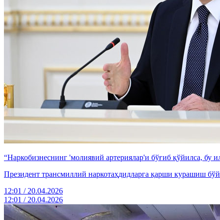
“Наркобизнеснинг 'молиявий артериялар'и бўғиб қўйилса, бу
Президент трансмиллий наркотаҳдидларга қарши курашиш бўй
12:01 / 20.04.2026
12:01 / 20.04.2026