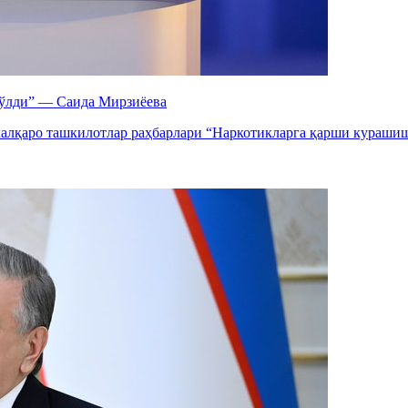
бўлди” — Саида Мирзиёева
халқаро ташкилотлар раҳбарлари “Наркотикларга қарши кураши