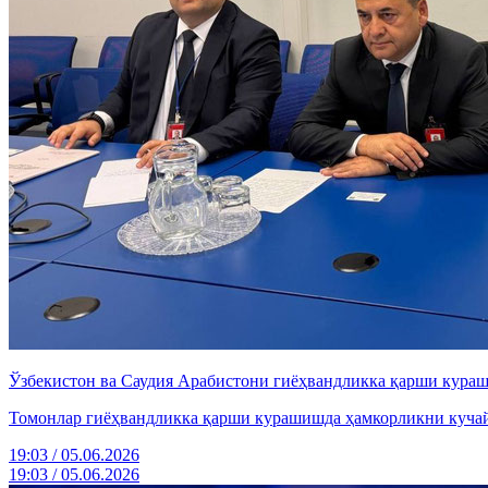
Ўзбекистон ва Саудия Арабистони гиёҳвандликка қарши кураш
Томонлар гиёҳвандликка қарши курашишда ҳамкорликни куча
19:03 / 05.06.2026
19:03 / 05.06.2026