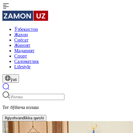
Ўзбекистон
Жаҳон
Сиёсат
Жиноят
Маданият
Спорт
Cаломатлик
Lifestyle
ўзб
Тег бўйича излаш
#giyohvandlikka qarshi