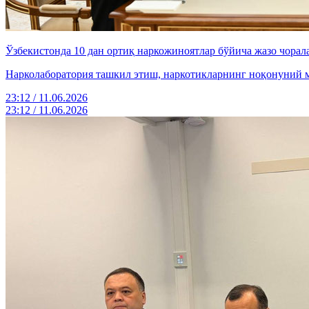
Ўзбекистонда 10 дан ортиқ наркожиноятлар бўйича жазо чора
Нарколаборатория ташкил этиш, наркотикларнинг ноқонуний 
23:12 / 11.06.2026
23:12 / 11.06.2026