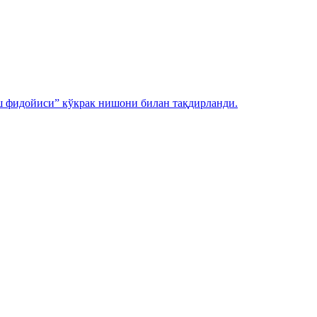
ш фидойиси” кўкрак нишони билан тақдирланди.