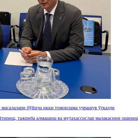
 масалалари бўйича икки томонлама учрашув ўтказди
йтириш, тажриба алмашиш ва мутахассислар малакасини ошири