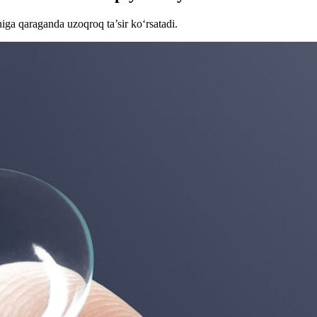
ga qaraganda uzoqroq ta’sir ko‘rsatadi.