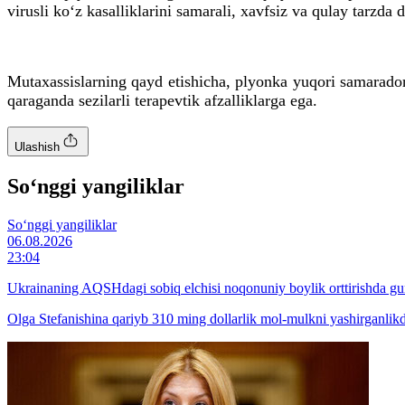
virusli ko‘z kasalliklarini samarali, xavfsiz va qulay tarzda
Mutaxassislarning qayd etishicha, plyonka yuqori samaradorl
qaraganda sezilarli terapevtik afzalliklarga ega.
Ulashish
So‘nggi yangiliklar
So‘nggi yangiliklar
06.08.2026
23:04
Ukrainaning AQSHdagi sobiq elchisi noqonuniy boylik orttirishda 
Olga Stefanishina qariyb 310 ming dollarlik mol-mulkni yashirganlik