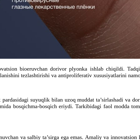
sion bioeruvchan dorivor plyonka ishlab chiqildi. Tadqiqot
nishini tezlashtirishi va antiproliferativ xususiyatlarini namo
rdasidagi suyuqlik bilan uzoq muddat ta’sirlashadi va dori
mida bosqichma-bosqich eriydi. Tarkibidagi faol modda tomch
nuvchan va salbiy ta’sirga ega emas. Amaliy va innovatsion 