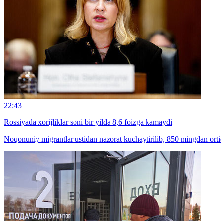
22:43
Rossiyada xorijliklar soni bir yilda 8,6 foizga kamaydi
Noqonuniy migrantlar ustidan nazorat kuchaytirilib, 850 mingdan ortiq