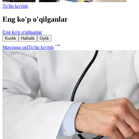
To'liq ko'rish
Eng ko'p o'qilganlar
Eng ko'p o'qilganlar
Kunlik
Haftalik
Oylik
Mavzuga oid
To'liq ko'rish