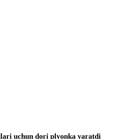
klari uchun dori plyonka yaratdi