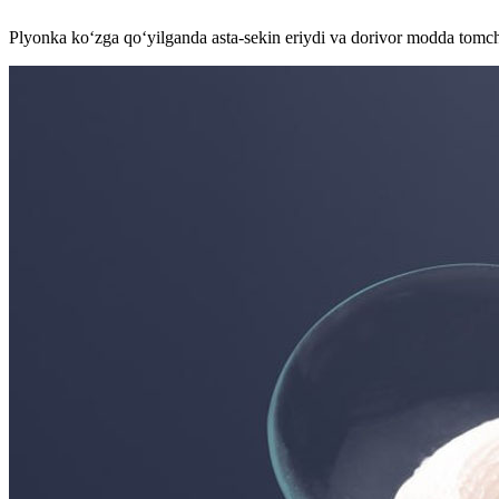
Plyonka ko‘zga qo‘yilganda asta-sekin eriydi va dorivor modda tomchi