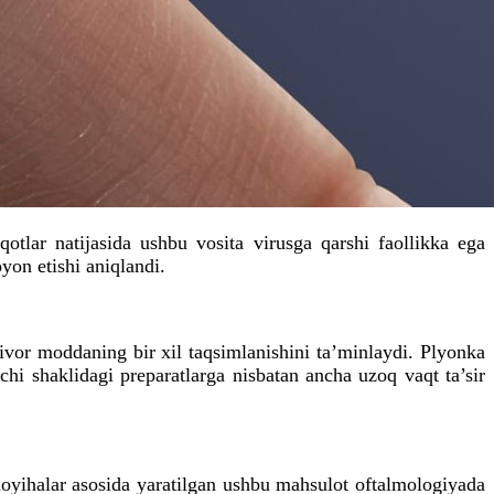
lar natijasida ushbu vosita virusga qarshi faollikka ega
yon etishi aniqlandi.
vor moddaning bir xil taqsimlanishini ta’minlaydi. Plyonka
i shaklidagi preparatlarga nisbatan ancha uzoq vaqt ta’sir
loyihalar asosida yaratilgan ushbu mahsulot oftalmologiyada