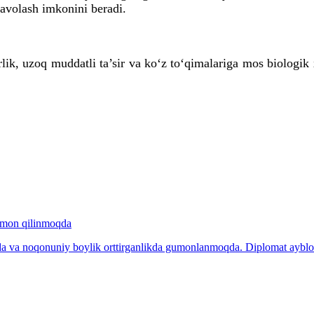
 davolash imkonini beradi.
ik, uzoq muddatli ta’sir va ko‘z to‘qimalariga mos biologik x
gumon qilinmoqda
da va noqonuniy boylik orttirganlikda gumonlanmoqda. Diplomat ayblov