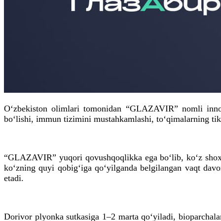
O‘zbekiston olimlari tomonidan “GLAZAVIR” nomli innovat
bo‘lishi, immun tizimini mustahkamlashi, to‘qimalarning tikla
“GLAZAVIR” yuqori qovushqoqlikka ega bo‘lib, ko‘z shox pa
ko‘zning quyi qobig‘iga qo‘yilganda belgilangan vaqt davo
etadi.
Dorivor plyonka sutkasiga 1–2 marta qo‘yiladi, bioparchala