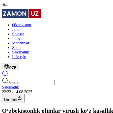
O'zbekiston
Jahon
Siyosat
Jinoyat
Madaniyat
Sport
Salomatlik
Lifestyle
O'ZB
Salomatlik
22:22 / 14.08.2025
Ulashish
O‘zbekistonlik olimlar virusli ko‘z kasalli