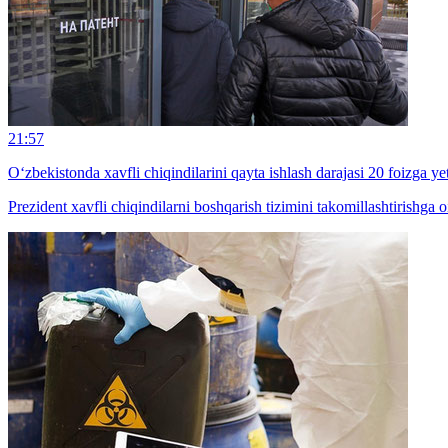
21:57
O‘zbekistonda xavfli chiqindilarini qayta ishlash darajasi 20 foizga ye
Prezident xavfli chiqindilarni boshqarish tizimini takomillashtirishga o