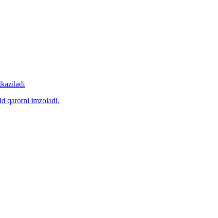
tkaziladi
id qarorni imzoladi.