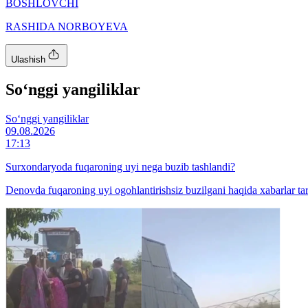
BOSHLOVCHI
RASHIDA NORBOYEVA
Ulashish
So‘nggi yangiliklar
So‘nggi yangiliklar
09.08.2026
17:13
Surxondaryoda fuqaroning uyi nega buzib tashlandi?
Denovda fuqaroning uyi ogohlantirishsiz buzilgani haqida xabarlar tar