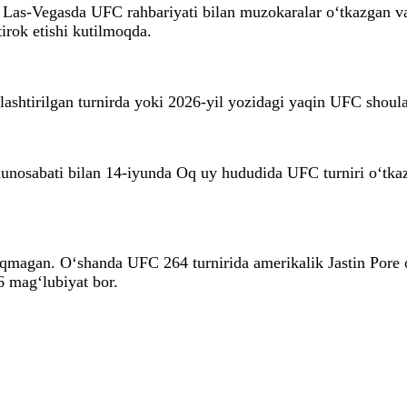
ta Las-Vegasda UFC rahbariyati bilan muzokaralar o‘tkazgan 
irok etishi kutilmoqda.
ashtirilgan turnirda yoki 2026-yil yozidagi yaqin UFC shoula
osabati bilan 14-iyunda Oq uy hududida UFC turniri o‘tkazil
magan. O‘shanda UFC 264 turnirida amerikalik Jastin Pore oy
 mag‘lubiyat bor.