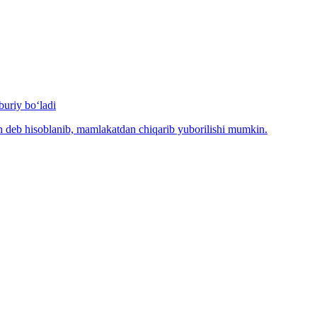
uriy bo‘ladi
n deb hisoblanib, mamlakatdan chiqarib yuborilishi mumkin.