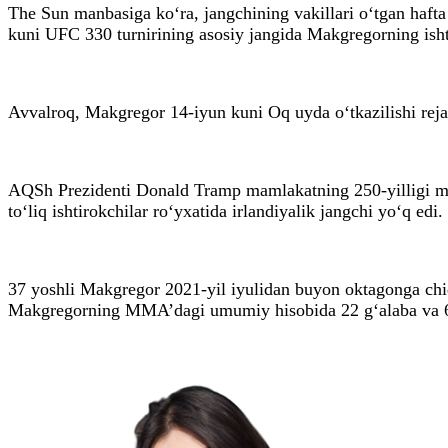
The Sun manbasiga ko‘ra, jangchining vakillari o‘tgan haf
kuni UFC 330 turnirining asosiy jangida Makgregorning isht
Avvalroq, Makgregor 14-iyun kuni Oq uyda o‘tkazilishi rejal
AQSh Prezidenti Donald Tramp mamlakatning 250-yilligi mun
to‘liq ishtirokchilar ro‘yxatida irlandiyalik jangchi yo‘q edi.
37 yoshli Makgregor 2021-yil iyulidan buyon oktagonga chiq
Makgregorning MМА’dagi umumiy hisobida 22 g‘alaba va 6