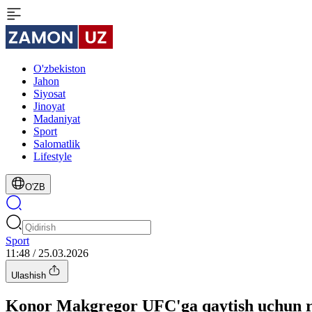
O'zbekiston
Jahon
Siyosat
Jinoyat
Madaniyat
Sport
Salomatlik
Lifestyle
O'ZB
Sport
11:48 / 25.03.2026
Ulashish
Konor Makgregor UFC'ga qaytish uchun ru