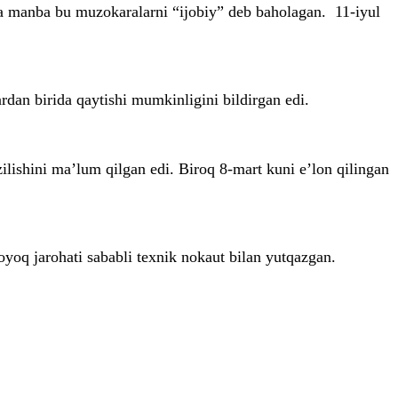
va manba bu muzokaralarni “ijobiy” deb baholagan. 11-iyul
rdan birida qaytishi mumkinligini bildirgan edi.
ishini ma’lum qilgan edi. Biroq 8-mart kuni e’lon qilingan
oq jarohati sababli texnik nokaut bilan yutqazgan.