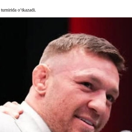
urnirida o‘tkazadi.