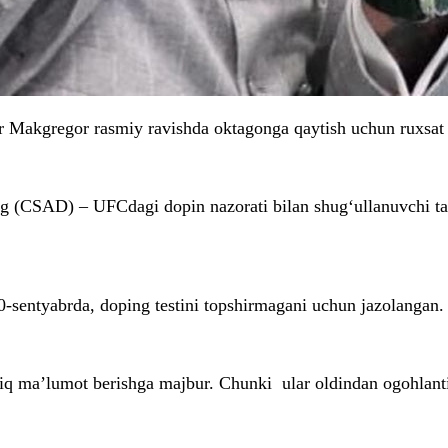
or Makgregor rasmiy ravishda oktagonga qaytish uchun ruxsat
(CSAD) – UFCdagi dopin nazorati bilan shug‘ullanuvchi tash
0-sentyabrda, doping testini topshirmagani uchun jazolangan.
niq ma’lumot berishga majbur. Chunki ular oldindan ogohlanti