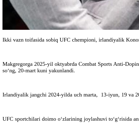
Ikki vazn toifasida sobiq UFC chempioni, irlandiyalik Kon
Makgregorga 2025-yil oktyabrda Combat Sports Anti-Doping 
so‘ng, 20-mart kuni yakunlandi.
Irlandiyalik jangchi 2024-yilda uch marta, 13-iyun, 19 va 2
UFC sportchilari doimo o‘zlarining joylashuvi to‘g‘risida a