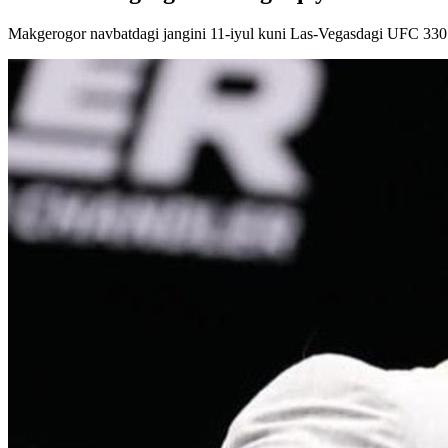
Makgerogor navbatdagi jangini 11-iyul kuni Las-Vegasdagi UFC 330 t