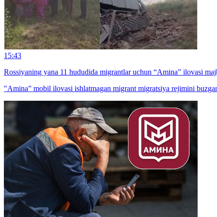
15:43
Rossiyaning yana 11 hududida migrantlar uchun “Amina” ilovasi majb
"Amina” mobil ilovasi ishlatmagan migrant migratsiya rejimini buzga