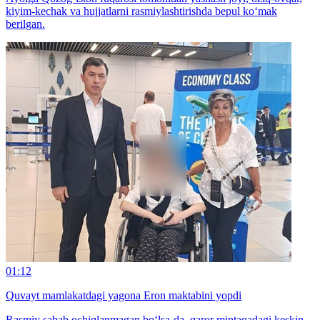
kiyim-kechak va hujjatlarni rasmiylashtirishda bepul ko‘mak
berilgan.
01:12
Quvayt mamlakatdagi yagona Eron maktabini yopdi
Rasmiy sabab ochiqlanmagan bo‘lsa-da, qaror mintaqadagi keskin