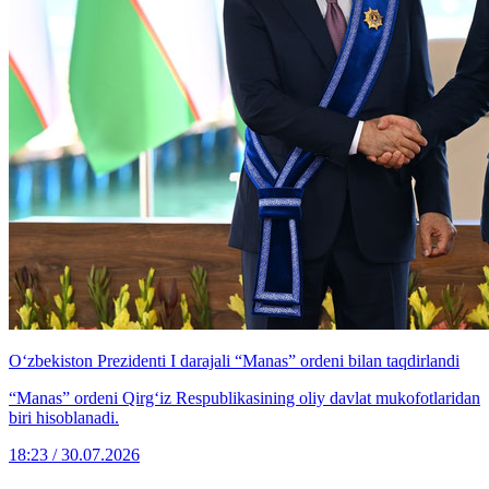
O‘zbekiston Prezidenti I darajali “Manas” ordeni bilan taqdirlandi
“Manas” ordeni Qirg‘iz Respublikasining oliy davlat mukofotlaridan
biri hisoblanadi.
18:23 / 30.07.2026