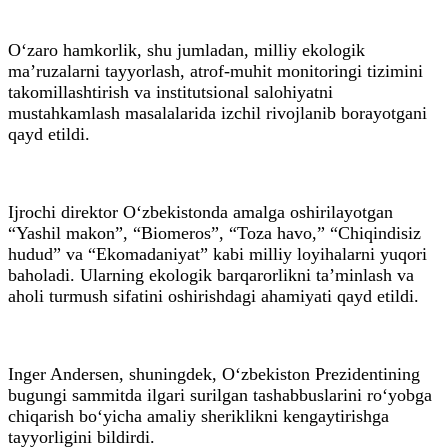
O‘zaro hamkorlik, shu jumladan, milliy ekologik
ma’ruzalarni tayyorlash, atrof-muhit monitoringi tizimini
takomillashtirish va institutsional salohiyatni
mustahkamlash masalalarida izchil rivojlanib borayotgani
qayd etildi.
Ijrochi direktor O‘zbekistonda amalga oshirilayotgan
“Yashil makon”, “Biomeros”, “Toza havo,” “Chiqindisiz
hudud” va “Ekomadaniyat” kabi milliy loyihalarni yuqori
baholadi. Ularning ekologik barqarorlikni ta’minlash va
aholi turmush sifatini oshirishdagi ahamiyati qayd etildi.
Inger Andersen, shuningdek, O‘zbekiston Prezidentining
bugungi sammitda ilgari surilgan tashabbuslarini ro‘yobga
chiqarish bo‘yicha amaliy sheriklikni kengaytirishga
tayyorligini bildirdi.