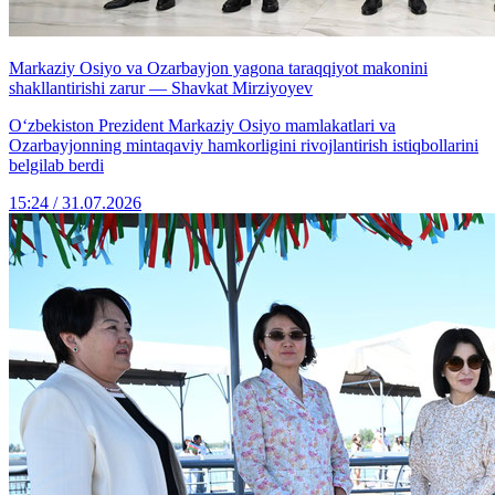
Markaziy Osiyo va Ozarbayjon yagona taraqqiyot makonini
shakllantirishi zarur — Shavkat Mirziyoyev
Oʻzbekiston Prezident Markaziy Osiyo mamlakatlari va
Ozarbayjonning mintaqaviy hamkorligini rivojlantirish istiqbollarini
belgilab berdi
15:24 / 31.07.2026