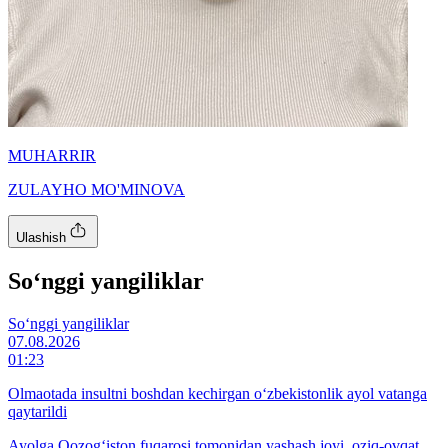
MUHARRIR
ZULAYHO MO'MINOVA
Ulashish
So‘nggi yangiliklar
So‘nggi yangiliklar
07.08.2026
01:23
Olmaotada insultni boshdan kechirgan o‘zbekistonlik ayol vatanga
qaytarildi
Ayolga Qozog‘iston fuqarosi tomonidan yashash joyi, oziq-ovqat,