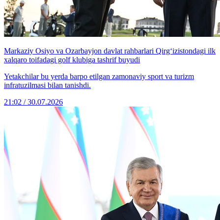
Markaziy Osiyo va Ozarbayjon davlat rahbarlari Qirg‘izistondagi ilk
xalqaro toifadagi golf klubiga tashrif buyudi
Yetakchilar bu yerda barpo etilgan zamonaviy sport va turizm
infratuzilmasi bilan tanishdi.
21:02 / 30.07.2026