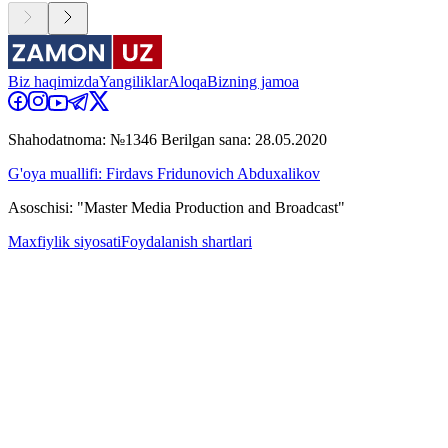
Biz haqimizda
Yangiliklar
Aloqa
Bizning jamoa
Shahodatnoma: №1346 Berilgan sana: 28.05.2020
G'oya muallifi: Firdavs Fridunovich Abduxalikov
Asoschisi: "Master Media Production and Broadcast"
Maxfiylik siyosati
Foydalanish shartlari