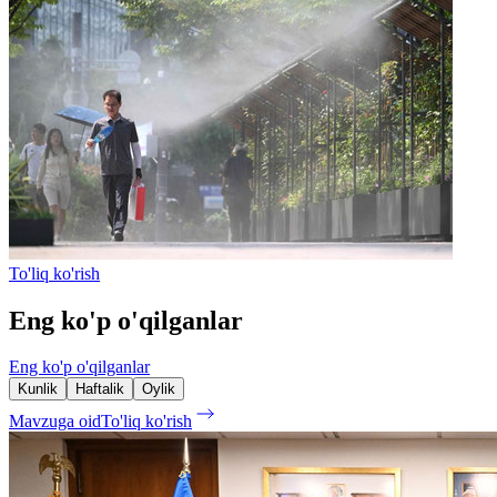
To'liq ko'rish
Eng ko'p o'qilganlar
Eng ko'p o'qilganlar
Kunlik
Haftalik
Oylik
Mavzuga oid
To'liq ko'rish