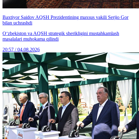
Baxtiyor Saidov AQSH Prezidentining maxsus vakili Serjio Gor
bilan uchrashdi
O‘zbekiston va AQSH strategik sherikligini mustahkamlash
masalalari muhokama qilindi
20:57 / 04.08.2026