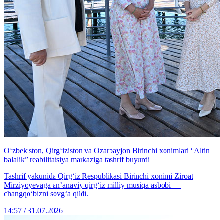
O‘zbekiston, Qirg‘iziston va Ozarbayjon Birinchi xonimlari “Altin
balalik” reabilitatsiya markaziga tashrif buyurdi
Tashrif yakunida Qirg‘iz Respublikasi Birinchi xonimi Ziroat
Mirziyoyevaga an’anaviy qirg‘iz milliy musiqa asbobi —
changqo‘bizni sovg‘a qildi.
14:57 / 31.07.2026