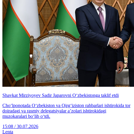
Shavkat Mirziyoyev Sadir Japarovni O‘zbekistonga taklif etdi
Cho‘lponotada O‘zbekiston va Qirg‘iziston rahbarlari ishtirokida tor
doiradagi va rasmiy delegatsiyalar aʼzolari ishtirokidagi
muzokaralari boʻlib oʻtdi.
15:08 / 30.07.2026
Lenta