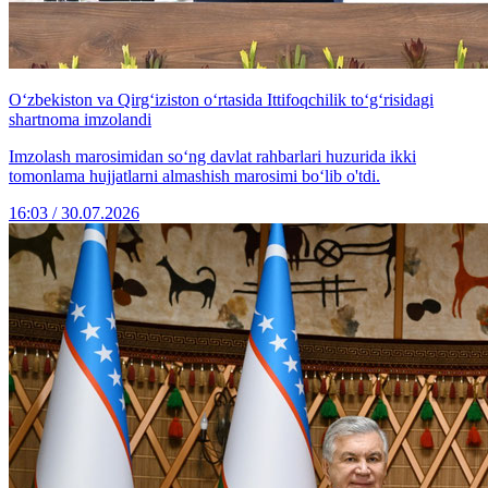
Oʻzbekiston va Qirgʻiziston o‘rtasida Ittifoqchilik toʻgʻrisidagi
shartnoma imzolandi
Imzolash marosimidan soʻng davlat rahbarlari huzurida ikki
tomonlama hujjatlarni almashish marosimi boʻlib o'tdi.
16:03 / 30.07.2026