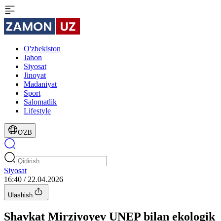
O'zbekiston
Jahon
Siyosat
Jinoyat
Madaniyat
Sport
Salomatlik
Lifestyle
O'ZB
Siyosat
16:40 / 22.04.2026
Ulashish
Shavkat Mirziyoyev UNEP bilan ekologik