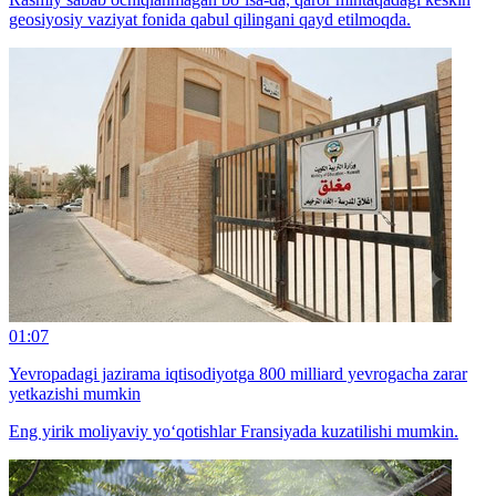
geosiyosiy vaziyat fonida qabul qilingani qayd etilmoqda.
01:07
Yevropadagi jazirama iqtisodiyotga 800 milliard yevrogacha zarar
yetkazishi mumkin
Eng yirik moliyaviy yo‘qotishlar Fransiyada kuzatilishi mumkin.