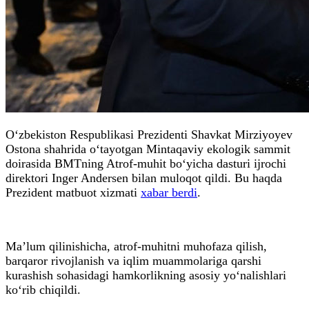
O‘zbekiston Respublikasi Prezidenti Shavkat Mirziyoyev
Ostona shahrida o‘tayotgan Mintaqaviy ekologik sammit
doirasida BMTning Atrof-muhit bo‘yicha dasturi ijrochi
direktori Inger Andersen bilan muloqot qildi. Bu haqda
Prezident matbuot xizmati
xabar berdi
.
Ma’lum qilinishicha, atrof-muhitni muhofaza qilish,
barqaror rivojlanish va iqlim muammolariga qarshi
kurashish sohasidagi hamkorlikning asosiy yo‘nalishlari
ko‘rib chiqildi.