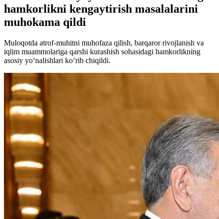
hamkorlikni kengaytirish masalalarini
muhokama qildi
Muloqotda atrof-muhitni muhofaza qilish, barqaror rivojlanish va
iqlim muammolariga qarshi kurashish sohasidagi hamkorlikning
asosiy yo‘nalishlari ko‘rib chiqildi.