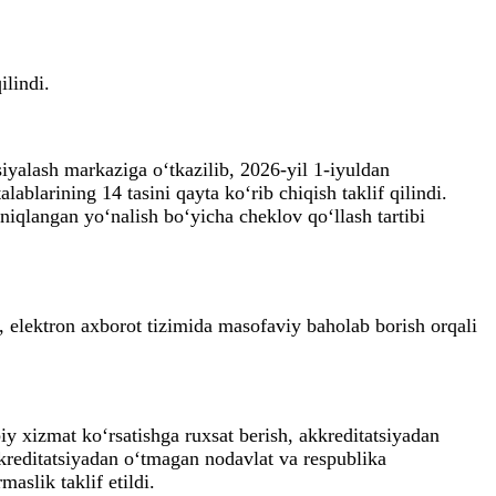
ilindi.
tsiyalash markaziga o‘tkazilib, 2026-yil 1-iyuldan
alablarining 14 tasini qayta ko‘rib chiqish taklif qilindi.
aniqlangan yo‘nalish bo‘yicha cheklov qo‘llash tartibi
lib, elektron axborot tizimida masofaviy baholab borish orqali
biy xizmat ko‘rsatishga ruxsat berish, akkreditatsiyadan
kkreditatsiyadan o‘tmagan nodavlat va respublika
aslik taklif etildi.