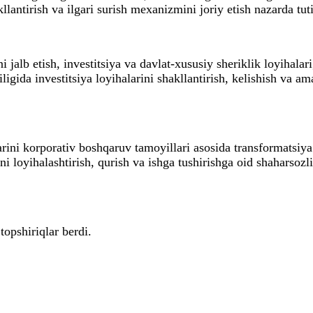
kllantirish va ilgari surish mexanizmini joriy etish nazarda tu
i jalb etish, investitsiya va davlat-xususiy sheriklik loyihalar
ligida investitsiya loyihalarini shakllantirish, kelishish va 
rini korporativ boshqaruv tamoyillari asosida transformatsiya q
rini loyihalashtirish, qurish va ishga tushirishga oid shaharso
topshiriqlar berdi.