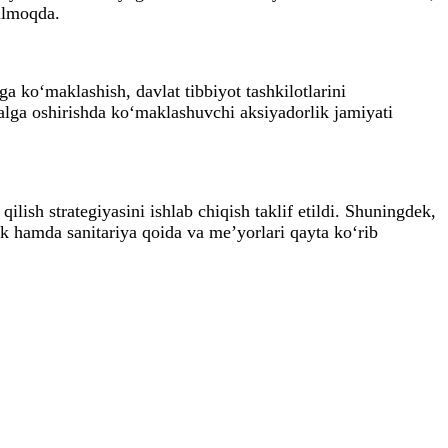
tilmoqda.
iga ko‘maklashish, davlat tibbiyot tashkilotlarini
amalga oshirishda ko‘maklashuvchi aksiyadorlik jamiyati
ilish strategiyasini ishlab chiqish taklif etildi. Shuningdek,
zlik hamda sanitariya qoida va me’yorlari qayta ko‘rib