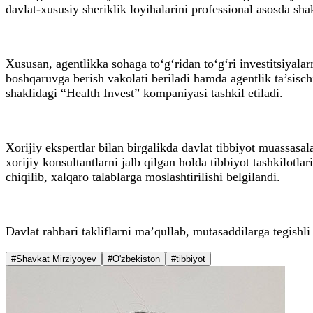
davlat-xususiy sheriklik loyihalarini professional asosda sha
Xususan, agentlikka sohaga to‘g‘ridan to‘g‘ri investitsiyalarn
boshqaruvga berish vakolati beriladi hamda agentlik ta’sischi
shaklidagi “Health Invest” kompaniyasi tashkil etiladi.
Xorijiy ekspertlar bilan birgalikda davlat tibbiyot muassasala
xorijiy konsultantlarni jalb qilgan holda tibbiyot tashkilotla
chiqilib, xalqaro talablarga moslashtirilishi belgilandi.
Davlat rahbari takliflarni ma’qullab, mutasaddilarga tegishli 
#Shavkat Mirziyoyev
#O'zbekiston
#tibbiyot