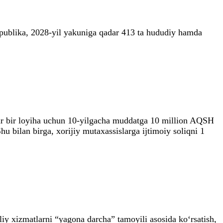
spublika, 2028-yil yakuniga qadar 413 ta hududiy hamda
, har bir loyiha uchun 10-yilgacha muddatga 10 million AQSH
u bilan birga, xorijiy mutaxassislarga ijtimoiy soliqni 1
aliy xizmatlarni “yagona darcha” tamoyili asosida ko‘rsatish,