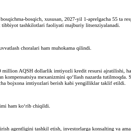
i bosqichma-bosqich, xususan, 2027-yil 1-aprelgacha 55 ta re
bbiyot tashkilotlari faoliyati majburiy litsenziyalanadi.
-quvvatlash choralari ham muhokama qilindi.
 million AQSH dollarlik imtiyozli kredit resursi ajratilishi
hun kompensatsiya mexanizmini qo‘llash nazarda tutilmoqda. Sh
ha bojxona imtiyozlari berish kabi yengilliklar taklif etildi.
imi ham ko‘rib chiqildi.
rish agentligini tashkil etish, investorlarga konsalting va am