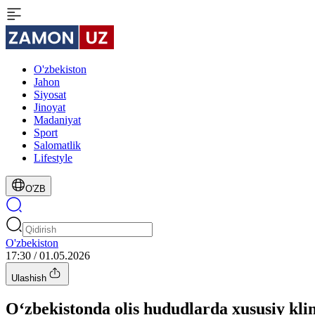
O'zbekiston
Jahon
Siyosat
Jinoyat
Madaniyat
Sport
Salomatlik
Lifestyle
O'ZB
O'zbekiston
17:30 / 01.05.2026
Ulashish
O‘zbekistonda olis hududlarda xususiy klin