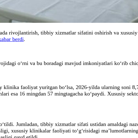
a rivojlantirish, tibbiy xizmatlar sifatini oshirish va xususiy
xabar berdi
.
ojidagi o‘rni va bu boradagi mavjud imkoniyatlari ko‘rib chiq
klinika faoliyat yuritgan bo‘lsa, 2026-yilda ularning soni 8,
rinlari esa 16 mingdan 57 mingtagacha ko‘paydi. Xususiy sek
tildi. Jumladan, tibbiy xizmatlar sifati ustidan amaldagi na
asligi, xususiy klinikalar faoliyati to‘g‘risidagi ma’lumotlar
asligi qayd etildi.