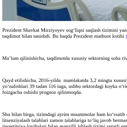
Prezident Shavkat Mirziyoyev sog‘liqni saqlash tizimini yanad
taqdimot bilan tanishdi. Bu haqda Prezident matbuot kotibi
Ma’lum qilinishicha, taqdimotda xususiy sektorning soha riv
Qayd etilishicha, 2016-yilda mamlakatda 3,2 mingta xususiy 
yo‘nalishlari 39 tadan 116 taga, ushbu sektordagi koyka o‘
foizgacha oshishi prognoz qilinmoqda.
Shu bilan birga, tizimdagi ayrim muammolar ham ko‘rsatib o‘
litsenziyalash talablari zamon talablariga to‘liq javob berm
investitsiya loyihalari bilan manzilli ishlash tizimi yetarli em