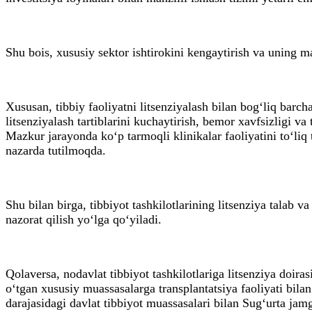
Shu bois, xususiy sektor ishtirokini kengaytirish va uning m
Xususan, tibbiy faoliyatni litsenziyalash bilan bog‘liq barcha
litsenziyalash tartiblarini kuchaytirish, bemor xavfsizligi va 
Mazkur jarayonda ko‘p tarmoqli klinikalar faoliyatini to‘liq
nazarda tutilmoqda.
Shu bilan birga, tibbiyot tashkilotlarining litsenziya talab v
nazorat qilish yo‘lga qo‘yiladi.
Qolaversa, nodavlat tibbiyot tashkilotlariga litsenziya doira
o‘tgan xususiy muassasalarga transplantatsiya faoliyati bil
darajasidagi davlat tibbiyot muassasalari bilan Sug‘urta jam