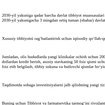
2030-yil yakuniga qadar barcha davlat tibbiyot muassasalar
2030-yil yakunigacha 3 mingdan ortiq tuman (shahar) davlat ti
Xususiy tibbiyotni rag‘batlantirish uchun iqtisodiy qo‘llab
Jumladan, olis hududlarda yangi klinikalar ochish uchun 200
dollardan kredit berish, asosiy stavkaning 50 foiz qismi uc
foiz etib belgilash, tibbiy uskuna va butlovchi qismlar bo‘yic
Taqdimotda sohaga investitsiyalarni jalb qilishning yangi tiz
Buning uchun Tibbiyot va farmatsevtika tarmog‘ini rivojlanti