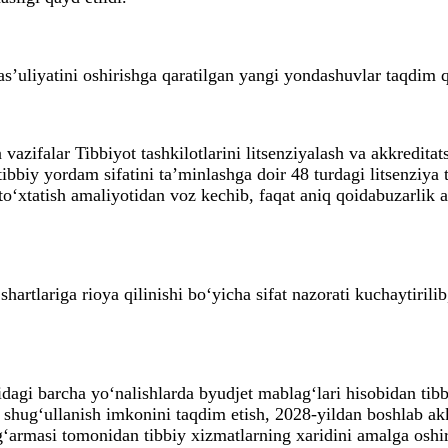
as’uliyatini oshirishga qaratilgan yangi yondashuvlar taqdim q
 vazifalar Tibbiyot tashkilotlarini litsenziyalash va akkredita
tibbiy yordam sifatini ta’minlashga doir 48 turdagi litsenziya t
 to‘xtatish amaliyotidan voz kechib, faqat aniq qoidabuzarlik 
a shartlariga rioya qilinishi bo‘yicha sifat nazorati kuchaytiri
sidagi barcha yo‘nalishlarda byudjet mablag‘lari hisobidan tib
an shug‘ullanish imkonini taqdim etish, 2028-yildan boshlab a
g‘armasi tomonidan tibbiy xizmatlarning xaridini amalga oshirm