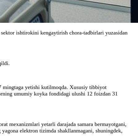
 sektor ishtirokini kengaytirish chora-tadbirlari yuzasidan
ildi.
7 mingtaga yetishi kutilmoqda. Xususiy tibbiyot
torning umumiy koyka fondidagi ulushi 12 foizdan 31
zorat mexanizmlari yetarli darajada samara bermayotgani,
ning yagona elektron tizimda shakllanmagani, shuningdek,