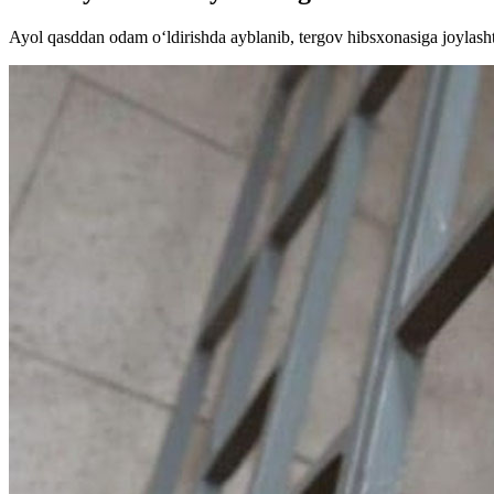
Ayol qasddan odam o‘ldirishda ayblanib, tergov hibsxonasiga joylashti