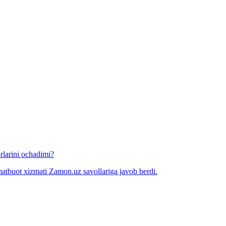
rlarini ochadimi?
matbuot xizmati Zamon.uz savollariga javob berdi.