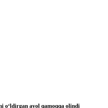
ini o‘ldirgan ayol qamoqqa olindi