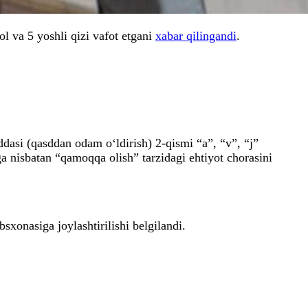
ol va 5 yoshli qizi vafot etgani
xabar qilingandi
.
dasi (qasddan odam o‘ldirish) 2-qismi “a”, “v”, “j”
ga nisbatan “qamoqqa olish” tarzidagi ehtiyot chorasini
sxonasiga joylashtirilishi belgilandi.