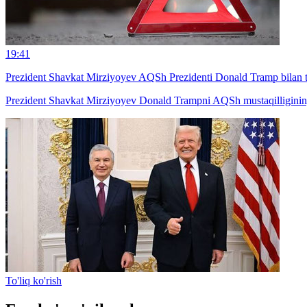
19:41
Prezident Shavkat Mirziyoyev AQSh Prezidenti Donald Tramp bilan te
Prezident Shavkat Mirziyoyev Donald Trampni AQSh mustaqilligining 250
To'liq ko'rish