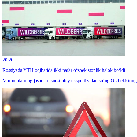
20:20
Rossiyada YTH oqibatida ikki nafar o‘zbekistonlik halok bo‘ldi
Marhumlarning jasadlari sud-tibbiy ekspertizadan so‘ng O‘zbekistonga