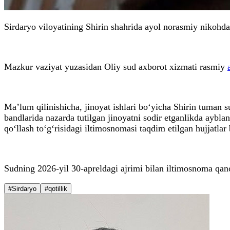
Sirdaryo viloyatining Shirin shahrida ayol norasmiy nikohdag
Mazkur vaziyat yuzasidan Oliy sud axborot xizmati rasmiy
Ma’lum qilinishicha, jinoyat ishlari bo‘yicha Shirin tuman 
bandlarida nazarda tutilgan jinoyatni sodir etganlikda aybla
qo‘llash to‘g‘risidagi iltimosnomasi taqdim etilgan hujjatlar 
Sudning 2026-yil 30-apreldagi ajrimi bilan iltimosnoma qanoa
#Sirdaryo
#qotillik