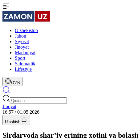
O'zbekiston
Jahon
Siyosat
Jinoyat
Madaniyat
Sport
Salomatlik
Lifestyle
O'ZB
Jinoyat
16:57 / 01.05.2026
Ulashish
Sirdaryoda shar’iy erining xotini va bolas