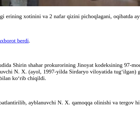
i erining xotinini va 2 nafar qizini pichoqlagani, oqibatda ay
axborot berdi
.
sudida Shirin shahar prokurorining Jinoyat kodeksining 97-mod
nuvchi N. X. (ayol, 1997-yilda Sirdaryo viloyatida tug‘ilgan) 
bilan ko‘rib chiqildi.
tlantirilib, ayblanuvchi N. X. qamoqqa olinishi va tergov hib