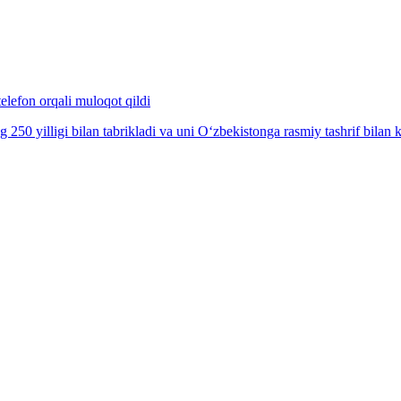
lefon orqali muloqot qildi
 yilligi bilan tabrikladi va uni O‘zbekistonga rasmiy tashrif bilan kel