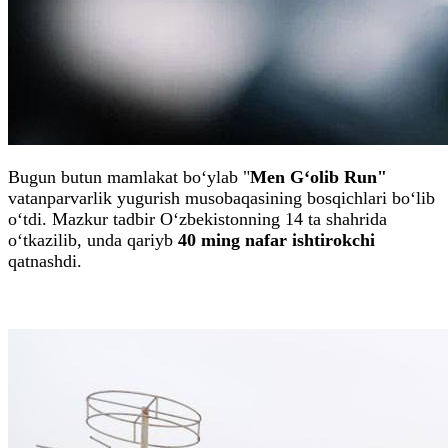
Bugun butun mamlakat bo‘ylab "
Men G‘olib Run"
vatanparvarlik yugurish musobaqasining bosqichlari bo‘lib
o‘tdi. Mazkur tadbir O‘zbekistonning 14 ta shahrida
o‘tkazilib, unda qariyb
40 ming nafar ishtirokchi
qatnashdi.