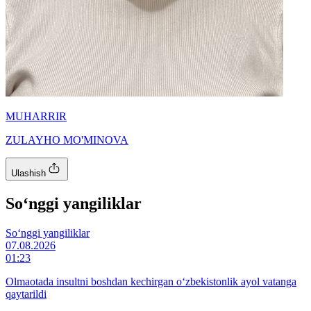
MUHARRIR
ZULAYHO MO'MINOVA
Ulashish
So‘nggi yangiliklar
So‘nggi yangiliklar
07.08.2026
01:23
Olmaotada insultni boshdan kechirgan o‘zbekistonlik ayol vatanga
qaytarildi