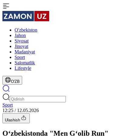
O'zbekiston
Jahon
Siyosat
Jinoyat
Madaniyat
Sport
Salomatlik
Lifestyle
O'ZB
Sport
12:25 / 12.05.2026
Ulashish
O‘zbekistonda "Men G‘olib Run"