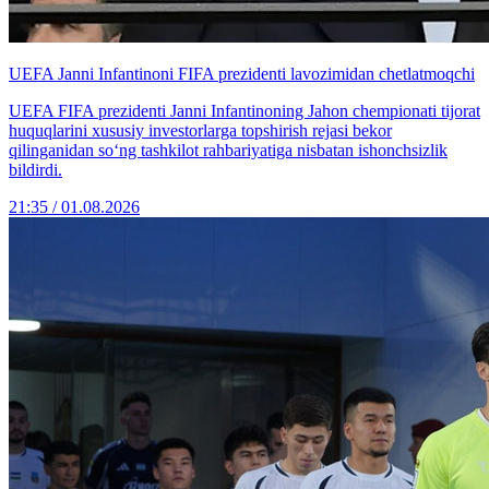
UEFA Janni Infantinoni FIFA prezidenti lavozimidan chetlatmoqchi
UEFA FIFA prezidenti Janni Infantinoning Jahon chempionati tijorat
huquqlarini xususiy investorlarga topshirish rejasi bekor
qilinganidan so‘ng tashkilot rahbariyatiga nisbatan ishonchsizlik
bildirdi.
21:35 / 01.08.2026