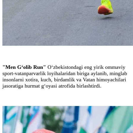
"Men G‘olib Run"
O‘zbekistondagi eng yirik ommaviy
sport-vatanparvarlik loyihalaridan biriga aylanib, minglab
insonlarni xotira, kuch, birdamlik va Vatan himoyachilari
jasoratiga hurmat g‘oyasi atrofida birlashtirdi.