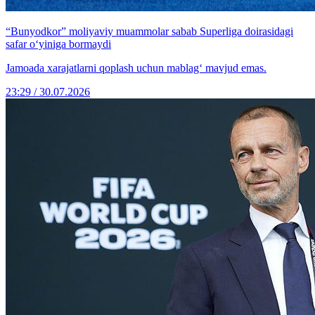
“Bunyodkor” moliyaviy muammolar sabab Superliga doirasidagi
safar o‘yiniga bormaydi
Jamoada xarajatlarni qoplash uchun mablag‘ mavjud emas.
23:29 / 30.07.2026