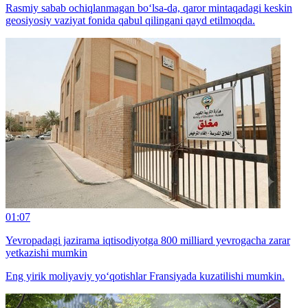
Rasmiy sabab ochiqlanmagan bo‘lsa-da, qaror mintaqadagi keskin
geosiyosiy vaziyat fonida qabul qilingani qayd etilmoqda.
01:07
Yevropadagi jazirama iqtisodiyotga 800 milliard yevrogacha zarar
yetkazishi mumkin
Eng yirik moliyaviy yo‘qotishlar Fransiyada kuzatilishi mumkin.