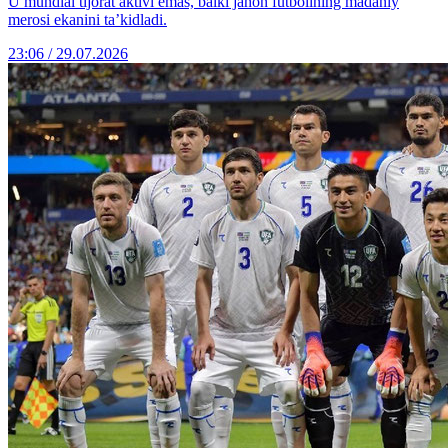
U mundial tijorat aktivi emas, balki jahon futbolining madaniy
merosi ekanini ta’kidladi.
23:06 / 29.07.2026