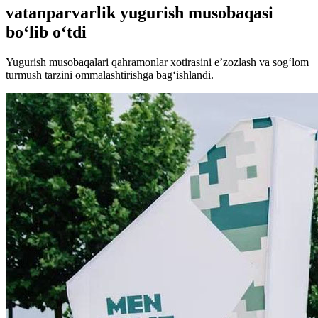
vatanparvarlik yugurish musobaqasi
bo‘lib o‘tdi
Yugurish musobaqalari qahramonlar xotirasini e’zozlash va sog‘lom
turmush tarzini ommalashtirishga bag‘ishlandi.