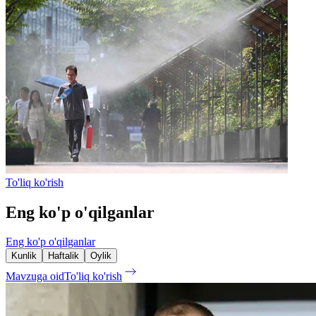
To'liq ko'rish
Eng ko'p o'qilganlar
Eng ko'p o'qilganlar
Kunlik
Haftalik
Oylik
Mavzuga oid
To'liq ko'rish