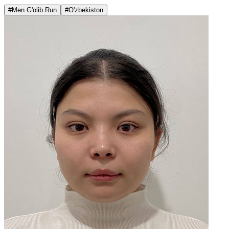
#Men G'olib Run
#O'zbekiston