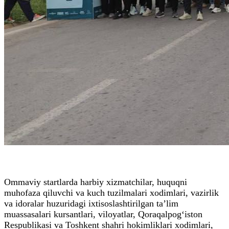
Ommaviy startlarda harbiy xizmatchilar, huquqni
muhofaza qiluvchi va kuch tuzilmalari xodimlari, vazirlik
va idoralar huzuridagi ixtisoslashtirilgan ta’lim
muassasalari kursantlari, viloyatlar, Qoraqalpog‘iston
Respublikasi va Toshkent shahri hokimliklari xodimlari,