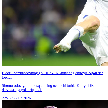
Eldor Shomurodovning goli JCh-2026'ning eng chiroyli 2-goli deb
topildi
Shomurodov guruh bosqichining uchinchi turida Kongo DR
darvozasiga gol kiritgandi.
22:23 / 27.07.2026