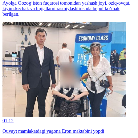
Ayolga Qozog‘iston fuqarosi tomonidan yashash joyi, oziq-ovqat,
kiyim-kechak va hujjatlarni rasmiylashtirishda bepul ko‘mak
berilgan.
01:12
Quvayt mamlakatdagi yagona Eron maktabini yopdi