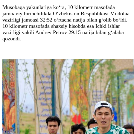
Musobaqa yakunlariga ko‘ra, 10 kilometr masofada
jamoaviy birinchilikda O‘zbekiston Respublikasi Mudofaa
vazirligi jamoasi 32:52 o‘rtacha natija bilan g‘olib bo‘ldi.
10 kilometr masofada shaxsiy hisobda esa Ichki ishlar
vazirligi vakili Andrey Petrov 29:15 natija bilan g‘alaba
qozondi.