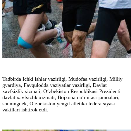
Tadbirda Ichki ishlar vazirligi, Mudofaa vazirligi, Milliy
gvardiya, Favqulodda vaziyatlar vazirligi, Davlat
xavfsizlik xizmati, O‘zbekiston Respublikasi Prezidenti
davlat xavfsizlik xizmati, Bojxona qo‘mitasi jamoalari,
shuningdek, O‘zbekiston yengil atletika federatsiyasi
vakillari ishtirok etdi.