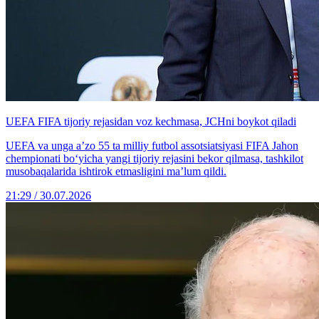
UEFA FIFA tijoriy rejasidan voz kechmasa, JCHni boykot qiladi
UEFA va unga a’zo 55 ta milliy futbol assotsiatsiyasi FIFA Jahon
chempionati bo‘yicha yangi tijoriy rejasini bekor qilmasa, tashkilot
musobaqalarida ishtirok etmasligini ma’lum qildi.
21:29 / 30.07.2026