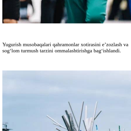
Yugurish musobaqalari qahramonlar xotirasini e’zozlash va
sog‘lom turmush tarzini ommalashtirishga bag‘ishlandi.