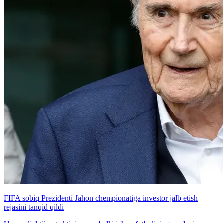
FIFA sobiq Prezidenti Jahon chempionatiga investor jalb etish
rejasini tanqid qildi