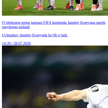
O‘zbekiston terma jamoasi FIFA kunlarida Janubiy Koreyaga qarshi
maydonga tushadi
Uchrashuv Janubiy Koreyada bo‘lib o‘tadi.
14:39 / 28.07.2026