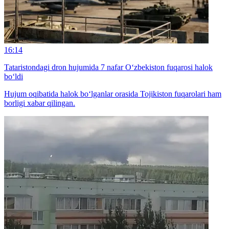
16:14
Tataristondagi dron hujumida 7 nafar O‘zbekiston fuqarosi halok
bo‘ldi
Hujum oqibatida halok bo‘lganlar orasida Tojikiston fuqarolari ham
borligi xabar qilingan.