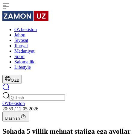
O'zbekiston
Jahon
Siyosat
Jinoyat
Madaniyat
Sport
Salomatlik
Lifestyle
O'ZB
O'zbekiston
20:59 / 12.05.2026
Ulashish
Sohada 5 yillik mehnat stajiga ega ayollar