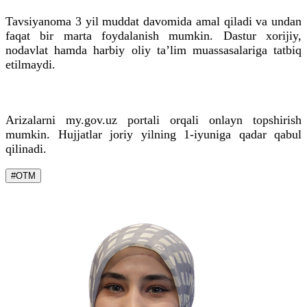
Tavsiyanoma 3 yil muddat davomida amal qiladi va undan
faqat bir marta foydalanish mumkin. Dastur xorijiy,
nodavlat hamda harbiy oliy ta’lim muassasalariga tatbiq
etilmaydi.
Arizalarni my.gov.uz portali orqali onlayn topshirish
mumkin. Hujjatlar joriy yilning 1-iyuniga qadar qabul
qilinadi.
#OTM