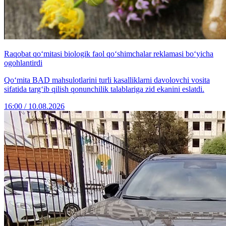
Raqobat qo‘mitasi biologik faol qo‘shimchalar reklamasi bo‘yicha
ogohlantirdi
Qo‘mita BАD mahsulotlarini turli kasalliklarni davolovchi vosita
sifatida targ‘ib qilish qonunchilik talablariga zid ekanini eslatdi.
16:00 / 10.08.2026