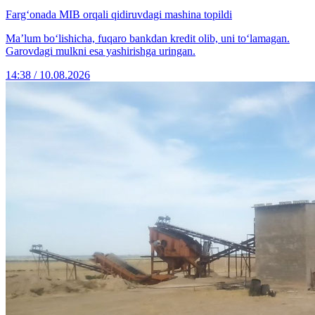
Farg‘onada MIB orqali qidiruvdagi mashina topildi
Maʼlum bo‘lishicha, fuqaro bankdan kredit olib, uni to‘lamagan.
Garovdagi mulkni esa yashirishga uringan.
14:38 / 10.08.2026