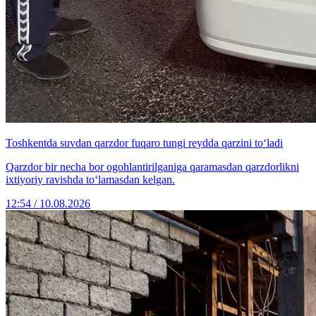
Toshkentda suvdan qarzdor fuqaro tungi reydda qarzini to‘ladi
Qarzdor bir necha bor ogohlantirilganiga qaramasdan qarzdorlikni
ixtiyoriy ravishda to‘lamasdan kelgan.
12:54 / 10.08.2026