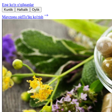
Eng ko'p o'qilganlar
Kunlik
Haftalik
Oylik
Mavzuga oid
To'liq ko'rish