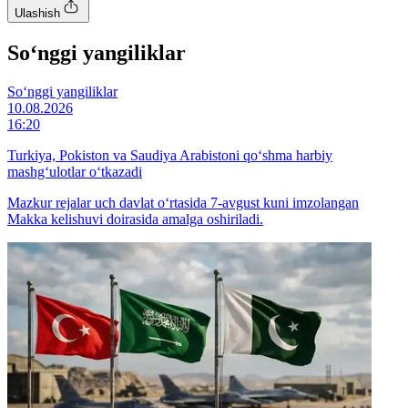
Ulashish
So‘nggi yangiliklar
So‘nggi yangiliklar
10.08.2026
16:20
Turkiya, Pokiston va Saudiya Arabistoni qo‘shma harbiy
mashg‘ulotlar o‘tkazadi
Mazkur rejalar uch davlat o‘rtasida 7-avgust kuni imzolangan
Makka kelishuvi doirasida amalga oshiriladi.