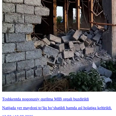
Toshkentda noqonuniy qurilma MIB orqali buzdirildi
Natijada yer maydoni to‘liq bo‘shatildi hamda asl holatiga keltirildi.