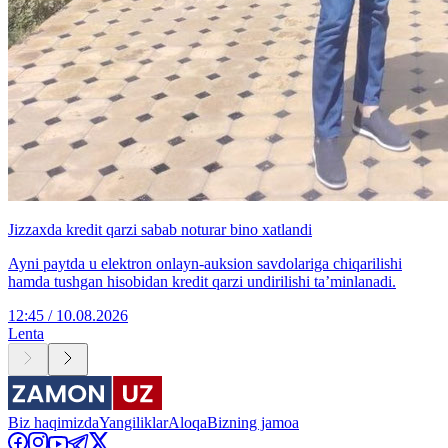
Jizzaxda kredit qarzi sabab noturar bino xatlandi
Ayni paytda u elektron onlayn-auksion savdolariga chiqarilishi
hamda tushgan hisobidan kredit qarzi undirilishi taʼminlanadi.
12:45 / 10.08.2026
Lenta
Biz haqimizda
Yangiliklar
Aloqa
Bizning jamoa