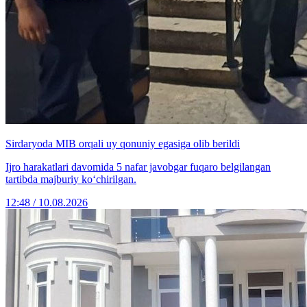
Sirdaryoda MIB orqali uy qonuniy egasiga olib berildi
Ijro harakatlari davomida 5 nafar javobgar fuqaro belgilangan
tartibda majburiy ko‘chirilgan.
12:48 / 10.08.2026