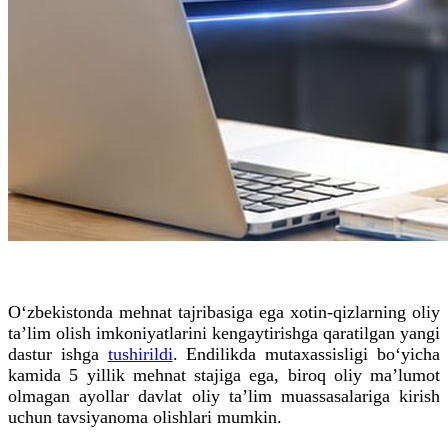
O‘zbekistonda mehnat tajribasiga ega xotin-qizlarning oliy
ta’lim olish imkoniyatlarini kengaytirishga qaratilgan yangi
dastur ishga
tushirildi
. Endilikda mutaxassisligi bo‘yicha
kamida 5 yillik mehnat stajiga ega, biroq oliy ma’lumot
olmagan ayollar davlat oliy ta’lim muassasalariga kirish
uchun tavsiyanoma olishlari mumkin.