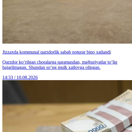
Jizzaxda kommunal qarzdorlik sabab noturar bino xatlandi
Qarzdor ko‘rilgan choralarga qaramasdan, majburiyatlar to‘liq
bajarilmagan. Shundan so‘ng mulk xatlovga olingan.
14:33 / 10.08.2026