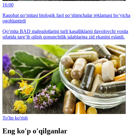
16:00
Raqobat qo‘mitasi biologik faol qo‘shimchalar reklamasi bo‘yicha
ogohlantirdi
Qo‘mita BАD mahsulotlarini turli kasalliklarni davolovchi vosita
sifatida targ‘ib qilish qonunchilik talablariga zid ekanini eslatdi.
To'liq ko'rish
Eng ko'p o'qilganlar