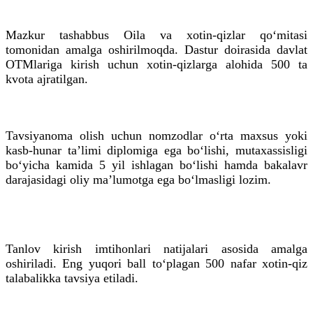
Mazkur tashabbus Oila va xotin-qizlar qo‘mitasi
tomonidan amalga oshirilmoqda. Dastur doirasida davlat
OTMlariga kirish uchun xotin-qizlarga alohida 500 ta
kvota ajratilgan.
Tavsiyanoma olish uchun nomzodlar o‘rta maxsus yoki
kasb-hunar ta’limi diplomiga ega bo‘lishi, mutaxassisligi
bo‘yicha kamida 5 yil ishlagan bo‘lishi hamda bakalavr
darajasidagi oliy ma’lumotga ega bo‘lmasligi lozim.
Tanlov kirish imtihonlari natijalari asosida amalga
oshiriladi. Eng yuqori ball to‘plagan 500 nafar xotin-qiz
talabalikka tavsiya etiladi.