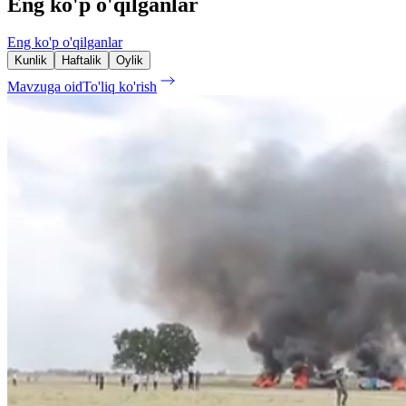
Eng ko'p o'qilganlar
Eng ko'p o'qilganlar
Kunlik
Haftalik
Oylik
Mavzuga oid
To'liq ko'rish