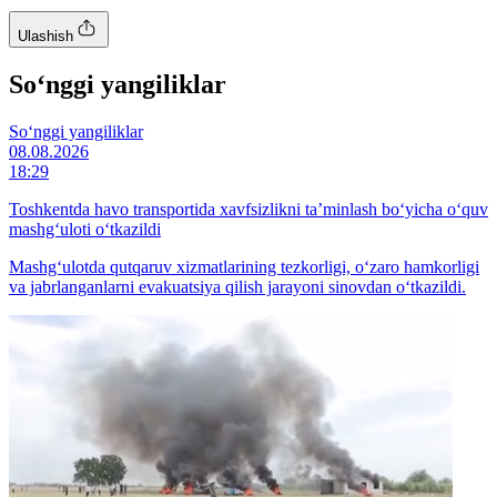
Ulashish
So‘nggi yangiliklar
So‘nggi yangiliklar
08.08.2026
18:29
Toshkentda havo transportida xavfsizlikni ta’minlash bo‘yicha o‘quv
mashg‘uloti o‘tkazildi
Mashg‘ulotda qutqaruv xizmatlarining tezkorligi, o‘zaro hamkorligi
va jabrlanganlarni evakuatsiya qilish jarayoni sinovdan o‘tkazildi.