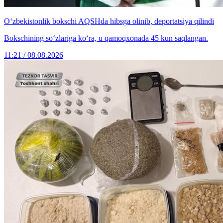
O‘zbekistonlik bokschi AQSHda hibsga olinib, deportatsiya qilindi
Bokschining so‘zlariga ko‘ra, u qamoqxonada 45 kun saqlangan.
11:21 / 08.08.2026