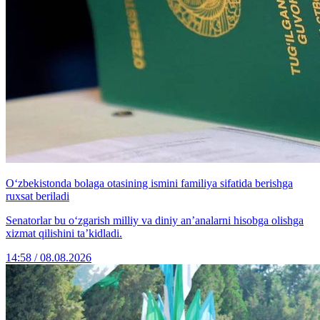
O‘zbekistonda bolaga otasining ismini familiya sifatida berishga
ruxsat beriladi
Senatorlar bu o‘zgarish milliy va diniy an’analarni hisobga olishga
xizmat qilishini ta’kidladi.
14:58 / 08.08.2026