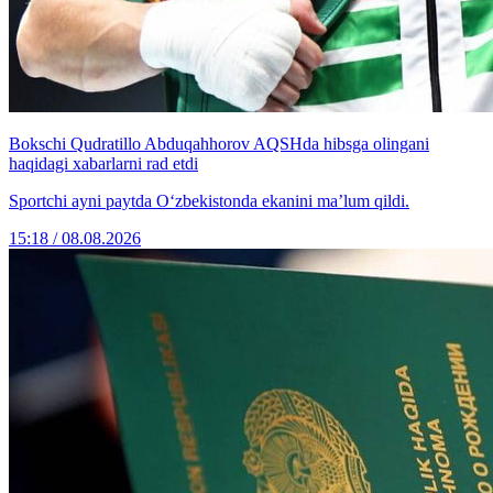
Bokschi Qudratillo Abduqahhorov AQSHda hibsga olingani
haqidagi xabarlarni rad etdi
Sportchi ayni paytda O‘zbekistonda ekanini ma’lum qildi.
15:18 / 08.08.2026