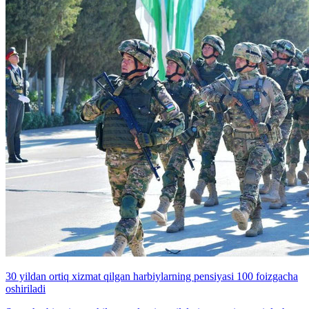
30 yildan ortiq xizmat qilgan harbiylarning pensiyasi 100 foizgacha
oshiriladi