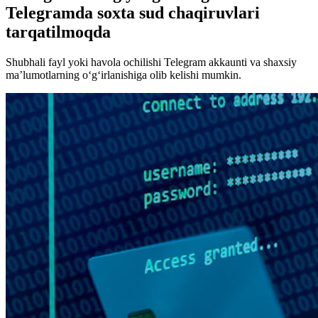
Telegramda soxta sud chaqiruvlari
tarqatilmoqda
Shubhali fayl yoki havola ochilishi Telegram akkaunti va shaxsiy
ma’lumotlarning o‘g‘irlanishiga olib kelishi mumkin.