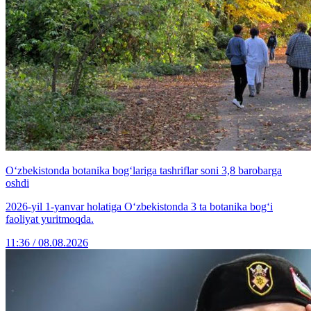
O‘zbekistonda botanika bog‘lariga tashriflar soni 3,8 barobarga
oshdi
2026-yil 1-yanvar holatiga O‘zbekistonda 3 ta botanika bog‘i
faoliyat yuritmoqda.
11:36 / 08.08.2026