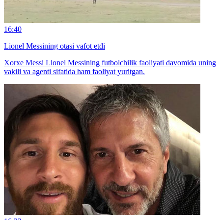
16:40
Lionel Messining otasi vafot etdi
Xorxe Messi Lionel Messining futbolchilik faoliyati davomida uning
vakili va agenti sifatida ham faoliyat yuritgan.