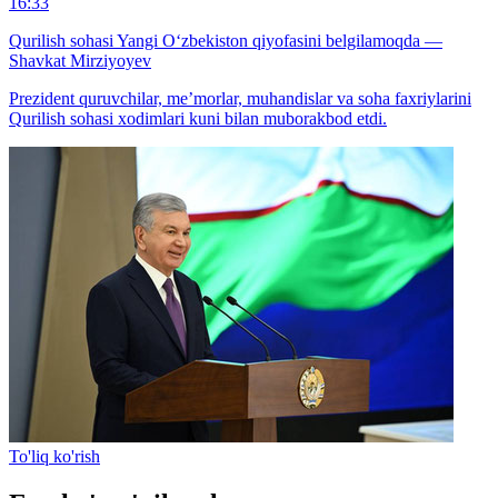
16:33
Qurilish sohasi Yangi O‘zbekiston qiyofasini belgilamoqda —
Shavkat Mirziyoyev
Prezident quruvchilar, me’morlar, muhandislar va soha faxriylarini
Qurilish sohasi xodimlari kuni bilan muborakbod etdi.
To'liq ko'rish