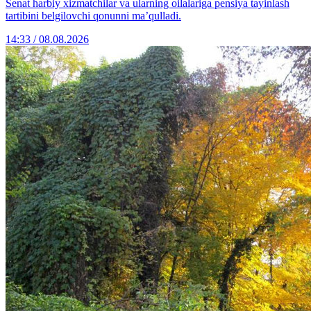
Senat harbiy xizmatchilar va ularning oilalariga pensiya tayinlash
tartibini belgilovchi qonunni ma’qulladi.
14:33 / 08.08.2026