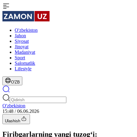
O'zbekiston
Jahon
Siyosat
Jinoyat
Madaniyat
Sport
Salomatlik
Lifestyle
O'ZB
O'zbekiston
15:48 / 06.06.2026
Ulashish
Firibgarlarning yangi tuzog‘i: