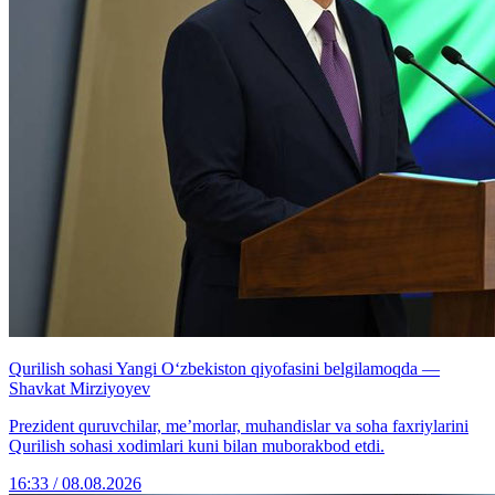
Qurilish sohasi Yangi O‘zbekiston qiyofasini belgilamoqda —
Shavkat Mirziyoyev
Prezident quruvchilar, me’morlar, muhandislar va soha faxriylarini
Qurilish sohasi xodimlari kuni bilan muborakbod etdi.
16:33 / 08.08.2026