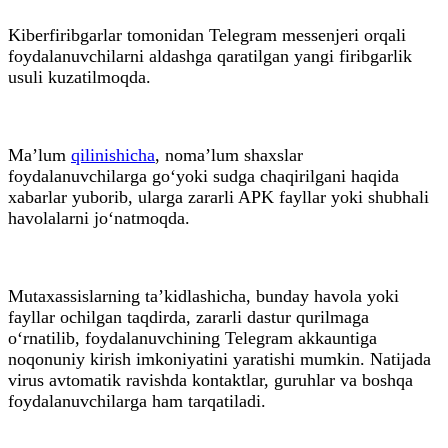
Kiberfiribgarlar tomonidan Telegram messenjeri orqali
foydalanuvchilarni aldashga qaratilgan yangi firibgarlik
usuli kuzatilmoqda.
Ma’lum
qilinishicha
, noma’lum shaxslar
foydalanuvchilarga go‘yoki sudga chaqirilgani haqida
xabarlar yuborib, ularga zararli APK fayllar yoki shubhali
havolalarni jo‘natmoqda.
Mutaxassislarning ta’kidlashicha, bunday havola yoki
fayllar ochilgan taqdirda, zararli dastur qurilmaga
o‘rnatilib, foydalanuvchining Telegram akkauntiga
noqonuniy kirish imkoniyatini yaratishi mumkin. Natijada
virus avtomatik ravishda kontaktlar, guruhlar va boshqa
foydalanuvchilarga ham tarqatiladi.