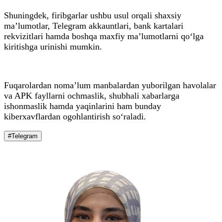
Shuningdek, firibgarlar ushbu usul orqali shaxsiy
ma’lumotlar, Telegram akkauntlari, bank kartalari
rekvizitlari hamda boshqa maxfiy ma’lumotlarni qo‘lga
kiritishga urinishi mumkin.
Fuqarolardan noma’lum manbalardan yuborilgan havolalar
va APK fayllarni ochmaslik, shubhali xabarlarga
ishonmaslik hamda yaqinlarini ham bunday
kiberxavflardan ogohlantirish so‘raladi.
#Telegram