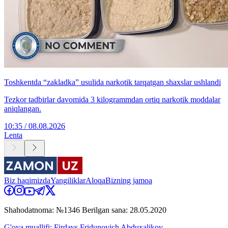
Toshkentda “zakladka” usulida narkotik tarqatgan shaxslar ushlandi
Tezkor tadbirlar davomida 3 kilogrammdan ortiq narkotik moddalar
aniqlangan.
10:35 / 08.08.2026
Lenta
Biz haqimizda
Yangiliklar
Aloqa
Bizning jamoa
Shahodatnoma: №1346 Berilgan sana: 28.05.2020
G'oya muallifi: Firdavs Fridunovich Abduxalikov