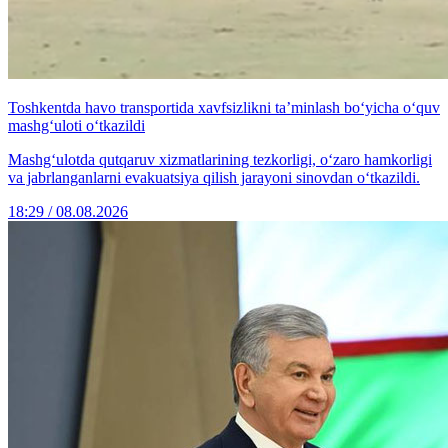
Toshkentda havo transportida xavfsizlikni ta’minlash bo‘yicha o‘quv
mashg‘uloti o‘tkazildi
Mashg‘ulotda qutqaruv xizmatlarining tezkorligi, o‘zaro hamkorligi
va jabrlanganlarni evakuatsiya qilish jarayoni sinovdan o‘tkazildi.
18:29 / 08.08.2026