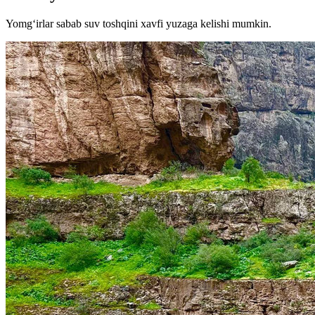
Yomg‘irlar sabab suv toshqini xavfi yuzaga kelishi mumkin.