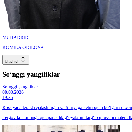
MUHARRIR
KOMILA ODILOVA
Ulashish
So‘nggi yangiliklar
So‘nggi yangiliklar
08.08.2026
19:35
Rossiyada terakt rejalashtirgan va Suriyaga ketmoqchi bo‘lgan surxon
Tergovda ularning aqidaparastlik g‘oyalarini targ‘ib qiluvchi materiall