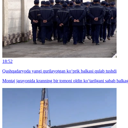
18:52
Qashqadaryoda yangi qurilayotgan ko‘prik balkasi qulab tushdi
Montaj jarayonida kranning bir tomoni oldin ko‘tarilgani sabab balka