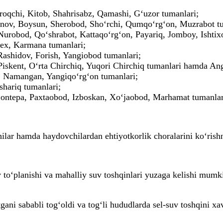
qchi, Kitob, Shahrisabz, Qamashi, G‘uzor tumanlari;
enov, Boysun, Sherobod, Sho‘rchi, Qumqo‘rg‘on, Muzrabot tu
urobod, Qo‘shrabot, Kattaqo‘rg‘on, Payariq, Jomboy, Ishtix
ex, Karmana tumanlari;
Rashidov, Forish, Yangiobod tumanlari;
Piskent, O‘rta Chirchiq, Yuqori Chirchiq tumanlari hamda Ang
 Namangan, Yangiqo‘rg‘on tumanlari;
hariq tumanlari;
‘ontepa, Paxtaobod, Izboskan, Xo‘jaobod, Marhamat tumanla
hilar hamda haydovchilardan ehtiyotkorlik choralarini ko‘rish
to‘planishi va mahalliy suv toshqinlari yuzaga kelishi mumki
gani sababli tog‘oldi va tog‘li hududlarda sel-suv toshqini xa