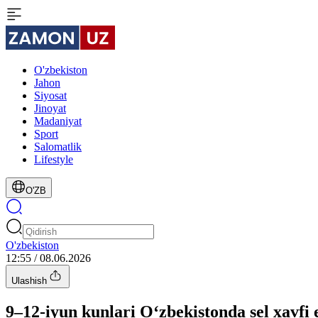
O'zbekiston
Jahon
Siyosat
Jinoyat
Madaniyat
Sport
Salomatlik
Lifestyle
O'ZB
O'zbekiston
12:55 / 08.06.2026
Ulashish
9–12-iyun kunlari O‘zbekistonda sel xavfi e