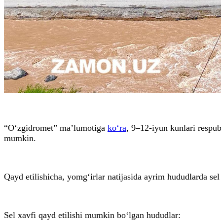
“O‘zgidromet” ma’lumotiga
ko‘ra
, 9–12-iyun kunlari respub
mumkin.
Qayd etilishicha, yomg‘irlar natijasida ayrim hududlarda sel 
Sel xavfi qayd etilishi mumkin bo‘lgan hududlar: