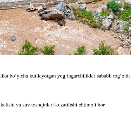
lika bo‘yicha kutilayotgan yog‘ingarchiliklar sababli tog‘oldi
kelishi va suv toshqinlari kuzatilishi ehtimoli bor.