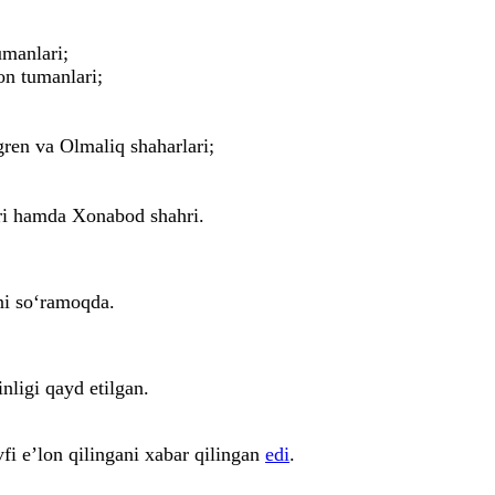
manlari;
on tumanlari;
ren va Olmaliq shaharlari;
ri hamda Xonabod shahri.
ni so‘ramoqda.
nligi qayd etilgan.
vfi e’lon qilingani xabar qilingan
edi
.