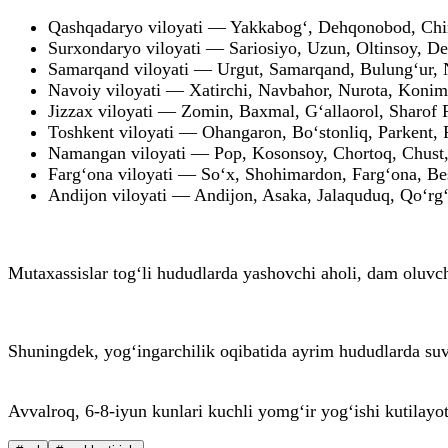
Qashqadaryo viloyati — Yakkabog‘, Dehqonobod, Chiro
Surxondaryo viloyati — Sariosiyo, Uzun, Oltinsoy, D
Samarqand viloyati — Urgut, Samarqand, Bulung‘ur, N
Navoiy viloyati — Xatirchi, Navbahor, Nurota, Konim
Jizzax viloyati — Zomin, Baxmal, G‘allaorol, Sharof 
Toshkent viloyati — Ohangaron, Bo‘stonliq, Parkent, 
Namangan viloyati — Pop, Kosonsoy, Chortoq, Chust,
Farg‘ona viloyati — So‘x, Shohimardon, Farg‘ona, Bes
Andijon viloyati — Andijon, Asaka, Jalaquduq, Qo‘rg
Mutaxassislar tog‘li hududlarda yashovchi aholi, dam oluvc
Shuningdek, yog‘ingarchilik oqibatida ayrim hududlarda suv 
Avvalroq, 6-8-iyun kunlari kuchli yomg‘ir yog‘ishi kutilayot