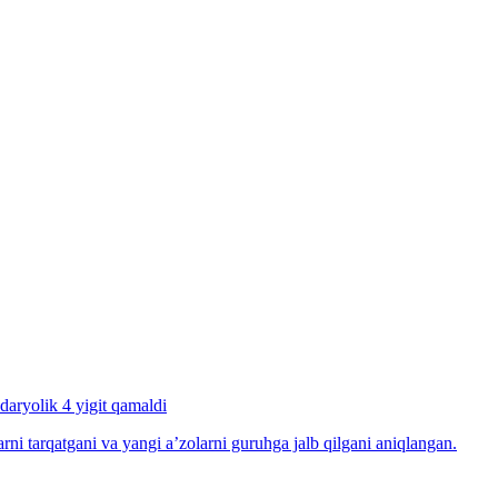
daryolik 4 yigit qamaldi
arni tarqatgani va yangi a’zolarni guruhga jalb qilgani aniqlangan.