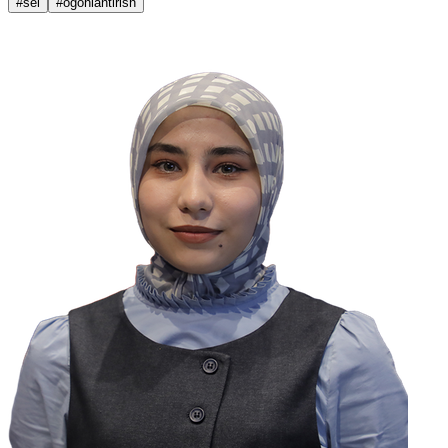
#sel
#ogohlantirish