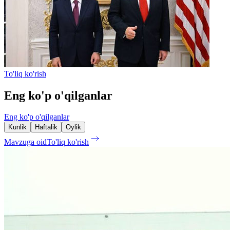
To'liq ko'rish
Eng ko'p o'qilganlar
Eng ko'p o'qilganlar
Kunlik
Haftalik
Oylik
Mavzuga oid
To'liq ko'rish