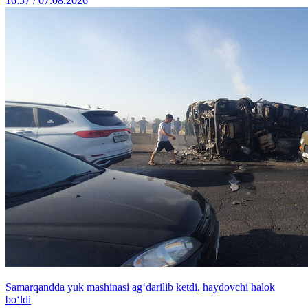
16:57 / 07.08.2026
Samarqandda yuk mashinasi ag‘darilib ketdi, haydovchi halok
bo‘ldi