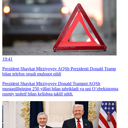
19:41
Prezident Shavkat Mirziyoyev AQSh Prezidenti Donald Tramp
bilan telefon orqali muloqot qildi
Prezident Shavkat Mirziyoyev Donald Trampni AQSh
mustaqilligining 250 yilligi bilan tabrikladi va uni O‘zbekistonga
rasmiy tashrif bilan kelishga taklif qildi.