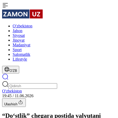
O'zbekiston
Jahon
Siyosat
Jinoyat
Madaniyat
Sport
Salomatlik
Lifestyle
O'ZB
O'zbekiston
19:45 / 11.06.2026
Ulashish
“Do‘stlik” chegara postida valyutani