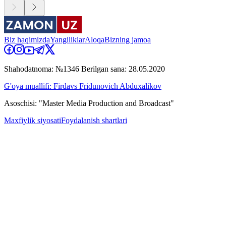
Biz haqimizda
Yangiliklar
Aloqa
Bizning jamoa
Shahodatnoma: №1346 Berilgan sana: 28.05.2020
G'oya muallifi: Firdavs Fridunovich Abduxalikov
Asoschisi: "Master Media Production and Broadcast"
Maxfiylik siyosati
Foydalanish shartlari