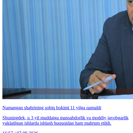
Namangan shahrining sobiq hokimi 11 yilga qamaldi
Shuningdek, u 3 yil muddatga mansabdorlik va moddiy javobgarlik
yuklatilgan ishlarda ishlash huquqidan ham mahrum etildi.