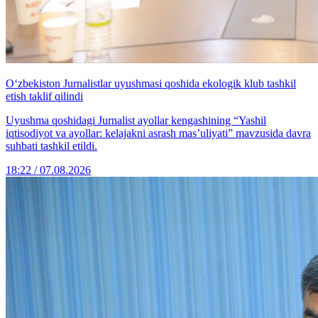
O‘zbekiston Jurnalistlar uyushmasi qoshida ekologik klub tashkil
etish taklif qilindi
Uyushma qoshidagi Jurnalist ayollar kengashining “Yashil
iqtisodiyot va ayollar: kelajakni asrash mas’uliyati” mavzusida davra
suhbati tashkil etildi.
18:22 / 07.08.2026