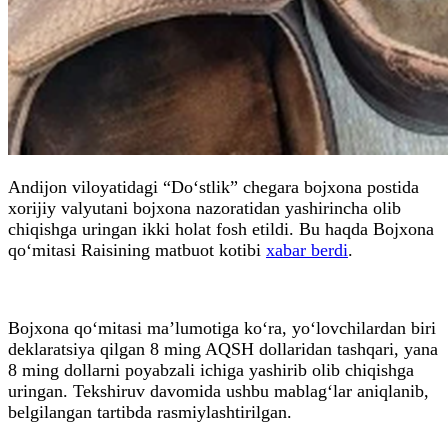
Andijon viloyatidagi “Do‘stlik” chegara bojxona postida
xorijiy valyutani bojxona nazoratidan yashirincha olib
chiqishga uringan ikki holat fosh etildi. Bu haqda Bojxona
qo‘mitasi Raisining matbuot kotibi
xabar berdi
.
Bojxona qo‘mitasi ma’lumotiga ko‘ra, yo‘lovchilardan biri
deklaratsiya qilgan 8 ming AQSH dollaridan tashqari, yana
8 ming dollarni poyabzali ichiga yashirib olib chiqishga
uringan. Tekshiruv davomida ushbu mablag‘lar aniqlanib,
belgilangan tartibda rasmiylashtirilgan.