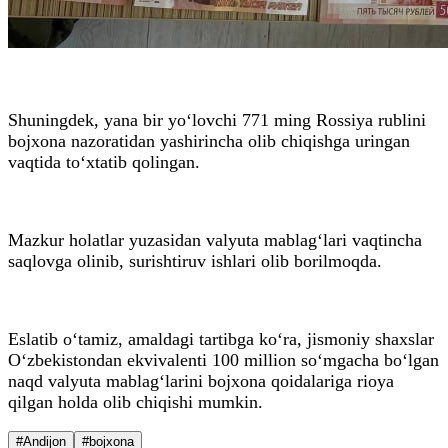
Shuningdek, yana bir yo‘lovchi 771 ming Rossiya rublini
bojxona nazoratidan yashirincha olib chiqishga uringan
vaqtida to‘xtatib qolingan.
Mazkur holatlar yuzasidan valyuta mablag‘lari vaqtincha
saqlovga olinib, surishtiruv ishlari olib borilmoqda.
Eslatib o‘tamiz, amaldagi tartibga ko‘ra, jismoniy shaxslar
O‘zbekistondan ekvivalenti 100 million so‘mgacha bo‘lgan
naqd valyuta mablag‘larini bojxona qoidalariga rioya
qilgan holda olib chiqishi mumkin.
#Andijon
#bojxona