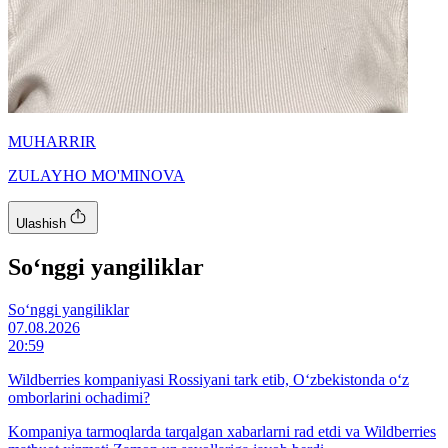
MUHARRIR
ZULAYHO MO'MINOVA
Ulashish
So‘nggi yangiliklar
So‘nggi yangiliklar
07.08.2026
20:59
Wildberries kompaniyasi Rossiyani tark etib, O‘zbekistonda o‘z
omborlarini ochadimi?
Kompaniya tarmoqlarda tarqalgan xabarlarni rad etdi va Wildberries