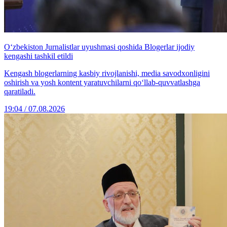
O‘zbekiston Jurnalistlar uyushmasi qoshida Blogerlar ijodiy
kengashi tashkil etildi
Kengash blogerlarning kasbiy rivojlanishi, media savodxonligini
oshirish va yosh kontent yaratuvchilarni qo‘llab-quvvatlashga
qaratiladi.
19:04 / 07.08.2026