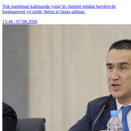
Yuk mashinasi kabinasida yong‘in chiqishi ortidan haydovchi
boshqaruvni yo‘qotib, beton to‘siqqa urilgan.
15:46 / 07.08.2026