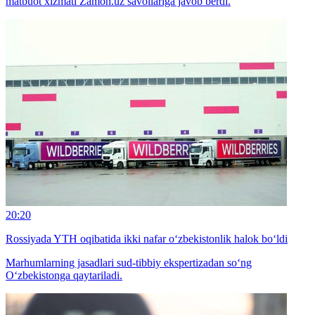
matbuot xizmati Zamon.uz savollariga javob berdi.
20:20
Rossiyada YTH oqibatida ikki nafar o‘zbekistonlik halok bo‘ldi
Marhumlarning jasadlari sud-tibbiy ekspertizadan so‘ng
O‘zbekistonga qaytariladi.