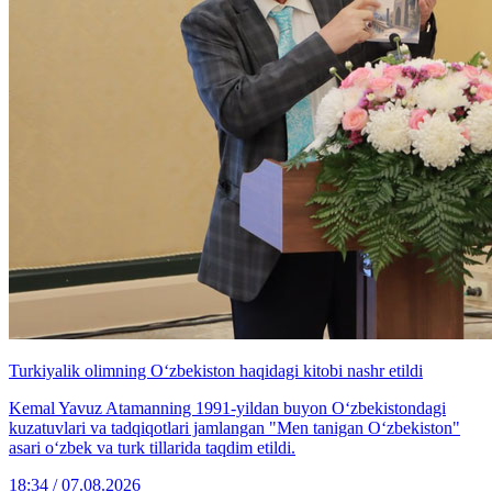
Turkiyalik olimning O‘zbekiston haqidagi kitobi nashr etildi
Kemal Yavuz Atamanning 1991-yildan buyon O‘zbekistondagi
kuzatuvlari va tadqiqotlari jamlangan "Men tanigan O‘zbekiston"
asari o‘zbek va turk tillarida taqdim etildi.
18:34 / 07.08.2026