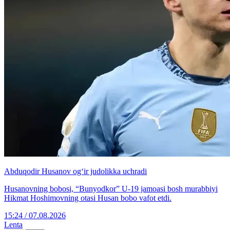
Abduqodir Husanov og‘ir judolikka uchradi
Husanovning bobosi, “Bunyodkor” U-19 jamoasi bosh murabbiyi
Hikmat Hoshimovning otasi Husan bobo vafot etdi.
15:24 / 07.08.2026
Lenta