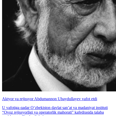
Aktyor va rejissyor Abdumannon Ubaydullayev vafot etdi
U vafotiga qadar O‘zbekiston davlat san’at va madaniyat instituti
“Ovoz rejissyorligi va operatorlik mahorati” kafedrasida talaba