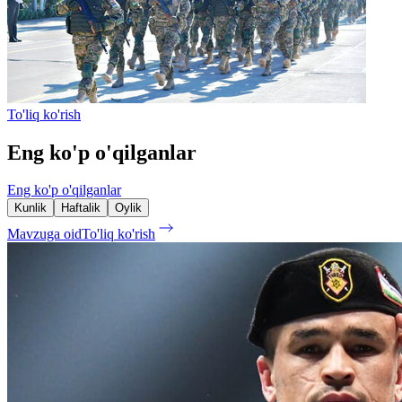
To'liq ko'rish
Eng ko'p o'qilganlar
Eng ko'p o'qilganlar
Kunlik
Haftalik
Oylik
Mavzuga oid
To'liq ko'rish