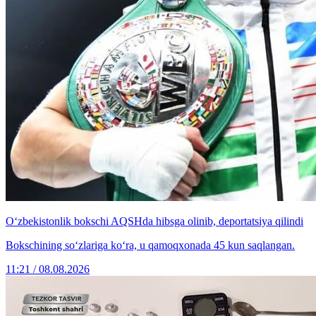
O‘zbekistonlik bokschi AQSHda hibsga olinib, deportatsiya qilindi
Bokschining so‘zlariga ko‘ra, u qamoqxonada 45 kun saqlangan.
11:21 / 08.08.2026