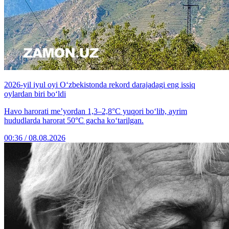
2026-yil iyul oyi O‘zbekistonda rekord darajadagi eng issiq
oylardan biri bo‘ldi
Havo harorati me’yordan 1,3–2,8°C yuqori bo‘lib, ayrim
hududlarda harorat 50°C gacha ko‘tarilgan.
00:36 / 08.08.2026