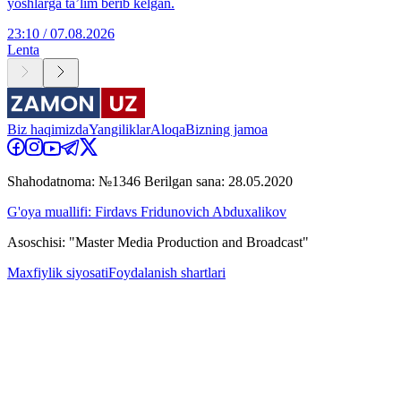
yoshlarga ta’lim berib kelgan.
23:10 / 07.08.2026
Lenta
Biz haqimizda
Yangiliklar
Aloqa
Bizning jamoa
Shahodatnoma: №1346 Berilgan sana: 28.05.2020
G'oya muallifi: Firdavs Fridunovich Abduxalikov
Asoschisi: "Master Media Production and Broadcast"
Maxfiylik siyosati
Foydalanish shartlari