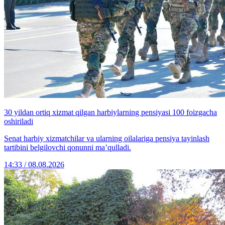
30 yildan ortiq xizmat qilgan harbiylarning pensiyasi 100 foizgacha
oshiriladi
Senat harbiy xizmatchilar va ularning oilalariga pensiya tayinlash
tartibini belgilovchi qonunni ma’qulladi.
14:33 / 08.08.2026