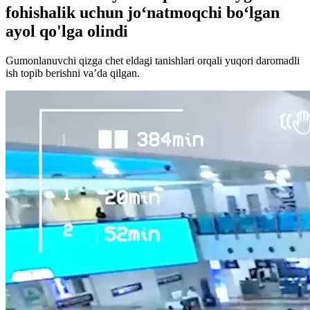
fohishalik uchun jo‘natmoqchi bo‘lgan
ayol qo'lga olindi
Gumonlanuvchi qizga chet eldagi tanishlari orqali yuqori daromadli
ish topib berishni va’da qilgan.