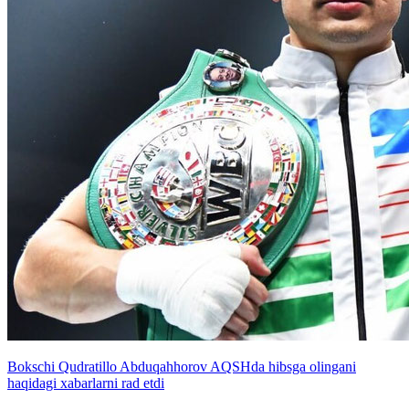
Bokschi Qudratillo Abduqahhorov AQSHda hibsga olingani
haqidagi xabarlarni rad etdi