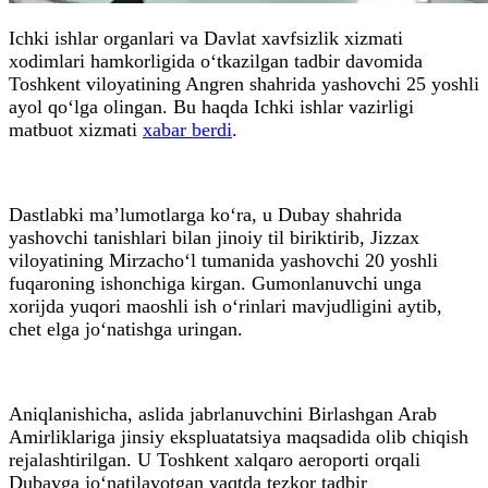
Ichki ishlar organlari va Davlat xavfsizlik xizmati
xodimlari hamkorligida o‘tkazilgan tadbir davomida
Toshkent viloyatining Angren shahrida yashovchi 25 yoshli
ayol qo‘lga olingan. Bu haqda Ichki ishlar vazirligi
matbuot xizmati
xabar berdi
.
Dastlabki ma’lumotlarga ko‘ra, u Dubay shahrida
yashovchi tanishlari bilan jinoiy til biriktirib, Jizzax
viloyatining Mirzacho‘l tumanida yashovchi 20 yoshli
fuqaroning ishonchiga kirgan. Gumonlanuvchi unga
xorijda yuqori maoshli ish o‘rinlari mavjudligini aytib,
chet elga jo‘natishga uringan.
Aniqlanishicha, aslida jabrlanuvchini Birlashgan Arab
Amirliklariga jinsiy ekspluatatsiya maqsadida olib chiqish
rejalashtirilgan. U Toshkent xalqaro aeroporti orqali
Dubayga jo‘natilayotgan vaqtda tezkor tadbir