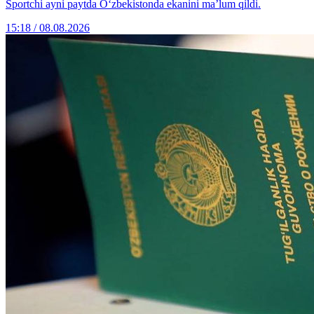
Sportchi ayni paytda O‘zbekistonda ekanini ma’lum qildi.
15:18 / 08.08.2026