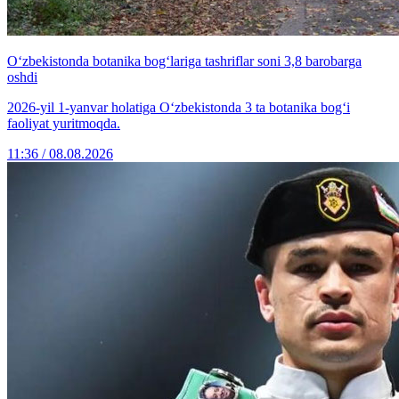
O‘zbekistonda botanika bog‘lariga tashriflar soni 3,8 barobarga
oshdi
2026-yil 1-yanvar holatiga O‘zbekistonda 3 ta botanika bog‘i
faoliyat yuritmoqda.
11:36 / 08.08.2026