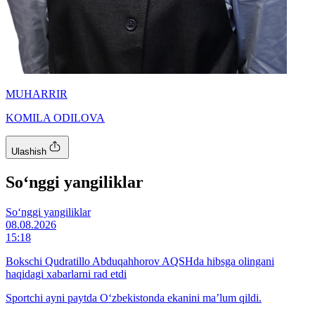
MUHARRIR
KOMILA ODILOVA
Ulashish
So‘nggi yangiliklar
So‘nggi yangiliklar
08.08.2026
15:18
Bokschi Qudratillo Abduqahhorov AQSHda hibsga olingani
haqidagi xabarlarni rad etdi
Sportchi ayni paytda O‘zbekistonda ekanini ma’lum qildi.