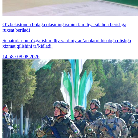
O‘zbekistonda bolaga otasining ismini familiya sifatida berishga
ruxsat beriladi
Senatorlar bu o‘zgarish milliy va diniy an’analarni hisobga olishga
xizmat qilishini ta’kidladi.
14:58 / 08.08.2026