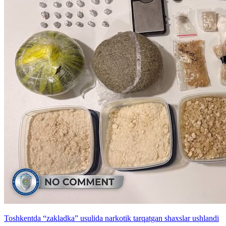
Toshkentda “zakladka” usulida narkotik tarqatgan shaxslar ushlandi