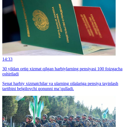
14:33
30 yildan ortiq xizmat qilgan harbiylarning pensiyasi 100 foizgacha
oshiriladi
Senat harbiy xizmatchilar va ularning oilalariga pensiya tayinlash
tartibini belgilovchi qonunni ma’qulladi.