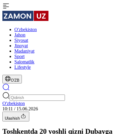
O'zbekiston
Jahon
Siyosat
Jinoyat
Madaniyat
Sport
Salomatlik
Lifestyle
O'ZB
O'zbekiston
10:11 / 15.06.2026
Ulashish
Toshkentda 20 yoshli qizni Dubayga