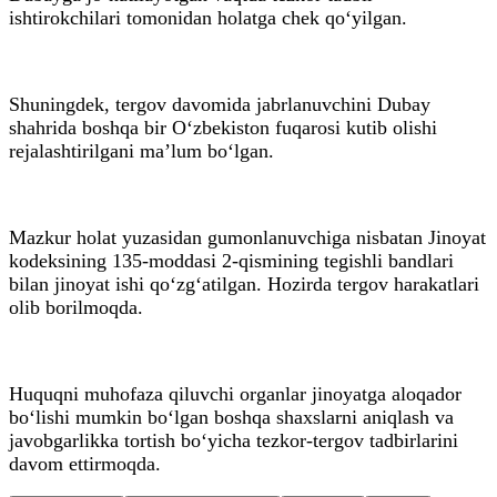
ishtirokchilari tomonidan holatga chek qo‘yilgan.
Shuningdek, tergov davomida jabrlanuvchini Dubay
shahrida boshqa bir O‘zbekiston fuqarosi kutib olishi
rejalashtirilgani ma’lum bo‘lgan.
Mazkur holat yuzasidan gumonlanuvchiga nisbatan Jinoyat
kodeksining 135-moddasi 2-qismining tegishli bandlari
bilan jinoyat ishi qo‘zg‘atilgan. Hozirda tergov harakatlari
olib borilmoqda.
Huquqni muhofaza qiluvchi organlar jinoyatga aloqador
bo‘lishi mumkin bo‘lgan boshqa shaxslarni aniqlash va
javobgarlikka tortish bo‘yicha tezkor-tergov tadbirlarini
davom ettirmoqda.