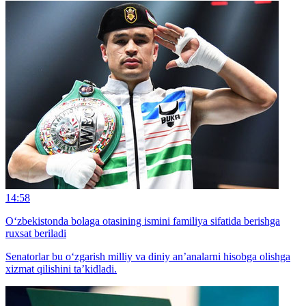
14:58
O‘zbekistonda bolaga otasining ismini familiya sifatida berishga
ruxsat beriladi
Senatorlar bu o‘zgarish milliy va diniy an’analarni hisobga olishga
xizmat qilishini ta’kidladi.