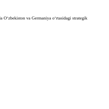
mda O‘zbekiston va Germaniya o‘rtasidagi strategik