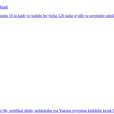
kladi
nda 10 ta kasb yo‘nalishi bo‘yicha 120 nafar g‘olib va sovrindor aniql
ib, sertifikat olishi, tashkilotlar esa Yagona reyestrga kiritilishi kerak 