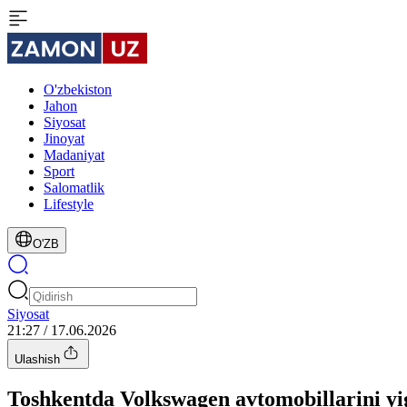
O'zbekiston
Jahon
Siyosat
Jinoyat
Madaniyat
Sport
Salomatlik
Lifestyle
O'ZB
Siyosat
21:27 / 17.06.2026
Ulashish
Toshkentda Volkswagen avtomobillarini yig‘