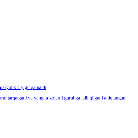
daryolik 4 yigit qamaldi
arni tarqatgani va yangi a’zolarni guruhga jalb qilgani aniqlangan.