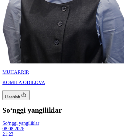
MUHARRIR
KOMILA ODILOVA
Ulashish
So‘nggi yangiliklar
So‘nggi yangiliklar
08.08.2026
21:23