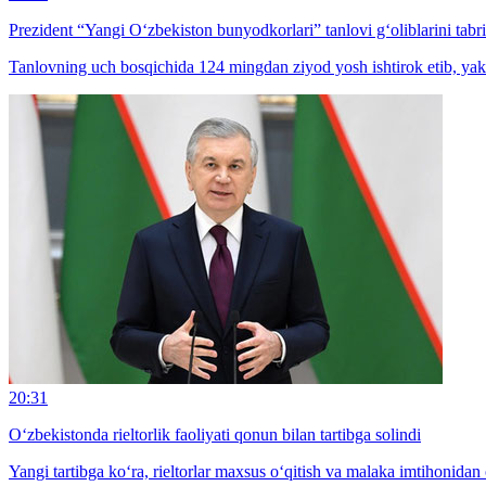
Prezident “Yangi O‘zbekiston bunyodkorlari” tanlovi g‘oliblarini tabri
Tanlovning uch bosqichida 124 mingdan ziyod yosh ishtirok etib, yaku
20:31
O‘zbekistonda rieltorlik faoliyati qonun bilan tartibga solindi
Yangi tartibga ko‘ra, rieltorlar maxsus o‘qitish va malaka imtihonidan o‘t