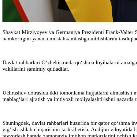
Shavkat Mirziyoyev va Germaniya Prezidenti Frank-Valter 
hamkorligini yanada mustahkamlashga intilishlarini tasdiqlad
Davlat rahbarlari O‘zbekistonda qo‘shma loyihalarni amalga
vakillarini samimiy qutladilar.
Uchrashuv doirasida ikki tomonlama hujjatlarni almashish ma
mablag‘lari ajratish va imtiyozli moliyalashtirishni nazarda
Shuningdek, davlat rahbarlari huzurida bir qator qo‘shma inv
yig‘ish ishlab chiqarishini tashkil etish, Andijon viloyatida
tayyorlash hamda zamonaviy imtihon markazlarini ochish kab