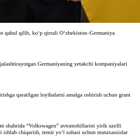
 qabul qilib, ko‘p qirrali O‘zbekiston–Germaniya
ejalashtirayotgan Germaniyaning yetakchi kompaniyalari
rishga qaratilgan loyihalarni amalga oshirish uchun grant
ent shahrida “Volkswagen” avtomobillarini yirik uzelli
ri ishlab chiqarish, temir yo‘l sohasi uchun mutaxassislar