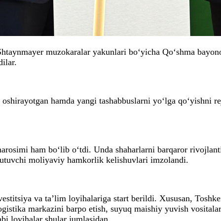
Shtaynmayer muzokaralar yakunlari bo‘yicha Qo‘shma bayonot
ilar.
 oshirayotgan hamda yangi tashabbuslarni yo‘lga qo‘yishni r
rosimi ham bo‘lib o‘tdi. Unda shaharlarni barqaror rivojlanti
 tutuvchi moliyaviy hamkorlik kelishuvlari imzolandi.
estitsiya va ta’lim loyihalariga start berildi. Xususan, Toshk
 logistika markazini barpo etish, suyuq maishiy yuvish vositala
i loyihalar shular jumlasidan.