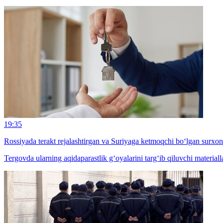
19:35
Rossiyada terakt rejalashtirgan va Suriyaga ketmoqchi bo‘lgan surxon
Tergovda ularning aqidaparastlik g‘oyalarini targ‘ib qiluvchi materiall