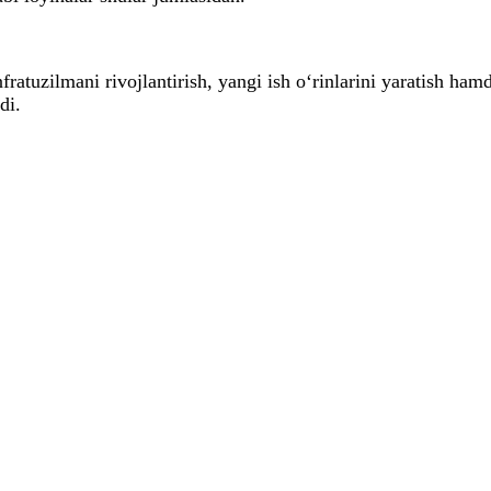
fratuzilmani rivojlantirish, yangi ish o‘rinlarini yaratish ha
di.