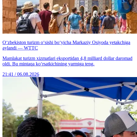
O‘zbekiston turizm o‘sishi bo‘yicha Markaziy Osiyoda yetakchiga
aylandi — WTTC
Mamlakat turizm xizmatlari eksportidan 4,8 milliard dollar daromad
oldi. Bu mintaqa ko‘rsatkichining yarmiga teng.
21:41 / 06.08.2026