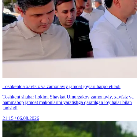
Toshkentda xavfsiz va zamonaviy jamoat joylari barpo etiladi
Toshkent shahar hokimi Shavkat Umurzakov zamonaviy, xavfsiz va
hammabop jamoat makonlarini yaratishga qaratilgan loyihalar bilan
tanishdi.
21:15 / 06.08.2026