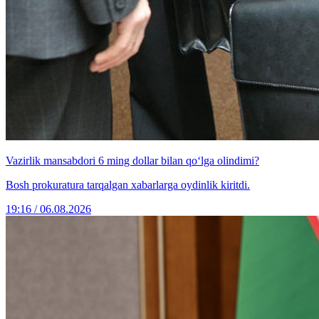
Vazirlik mansabdori 6 ming dollar bilan qo‘lga olindimi?
Bosh prokuratura tarqalgan xabarlarga oydinlik kiritdi.
19:16 / 06.08.2026