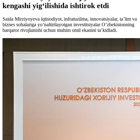
kengashi yig‘ilishida ishtirok etdi
Saida Mirziyoyeva iqtisodiyot, infratuzilma, innovatsiyalar, ta’lim va
biznes sohalariga yo‘naltirilayotgan investitsiyalar O‘zbekistonning
barqaror rivojlanishi uchun muhim omil ekanini ta’kidladi.