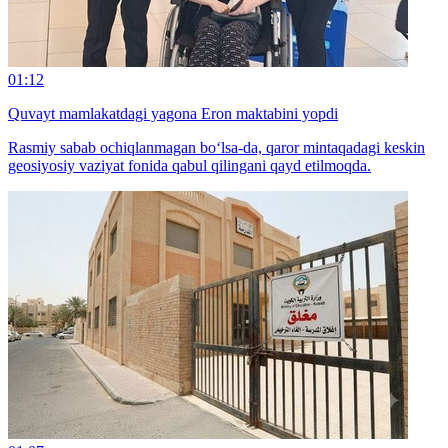
01:12
Quvayt mamlakatdagi yagona Eron maktabini yopdi
Rasmiy sabab ochiqlanmagan bo‘lsa-da, qaror mintaqadagi keskin
geosiyosiy vaziyat fonida qabul qilingani qayd etilmoqda.