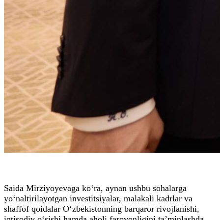
Saida Mirziyoyevaga ko‘ra, aynan ushbu sohalarga
yo‘naltirilayotgan investitsiyalar, malakali kadrlar va
shaffof qoidalar O‘zbekistonning barqaror rivojlanishi,
iqtisodiy o‘sishi hamda aholi farovonligini ta’minlashda