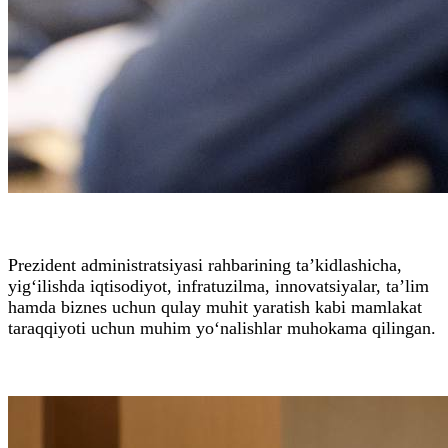
Prezident administratsiyasi rahbarining ta’kidlashicha,
yig‘ilishda iqtisodiyot, infratuzilma, innovatsiyalar, ta’lim
hamda biznes uchun qulay muhit yaratish kabi mamlakat
taraqqiyoti uchun muhim yo‘nalishlar muhokama qilingan.