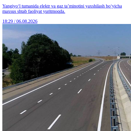
Yangiyo‘l tumanida elektr va gaz ta’minotini yaxshilash bo‘yicha
maxsus shtab faoliyat yuritmoqda.
18:29 / 06.08.2026