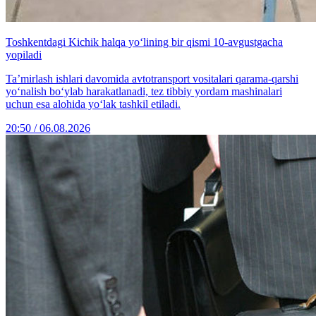
Toshkentdagi Kichik halqa yo‘lining bir qismi 10-avgustgacha
yopiladi
Ta’mirlash ishlari davomida avtotransport vositalari qarama-qarshi
yo‘nalish bo‘ylab harakatlanadi, tez tibbiy yordam mashinalari
uchun esa alohida yo‘lak tashkil etiladi.
20:50 / 06.08.2026