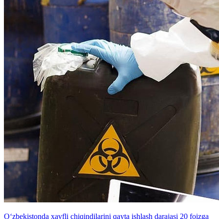
O‘zbekistonda xavfli chiqindilarini qayta ishlash darajasi 20 foizga