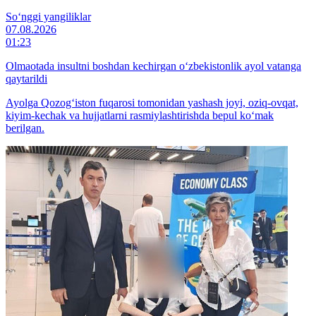
So‘nggi yangiliklar
07.08.2026
01:23
Olmaotada insultni boshdan kechirgan o‘zbekistonlik ayol vatanga
qaytarildi
Ayolga Qozog‘iston fuqarosi tomonidan yashash joyi, oziq-ovqat,
kiyim-kechak va hujjatlarni rasmiylashtirishda bepul ko‘mak
berilgan.