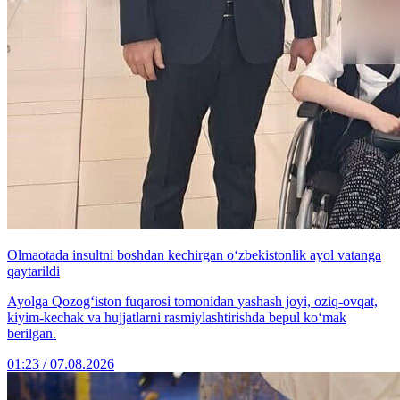
Olmaotada insultni boshdan kechirgan o‘zbekistonlik ayol vatanga
qaytarildi
Ayolga Qozog‘iston fuqarosi tomonidan yashash joyi, oziq-ovqat,
kiyim-kechak va hujjatlarni rasmiylashtirishda bepul ko‘mak
berilgan.
01:23 / 07.08.2026