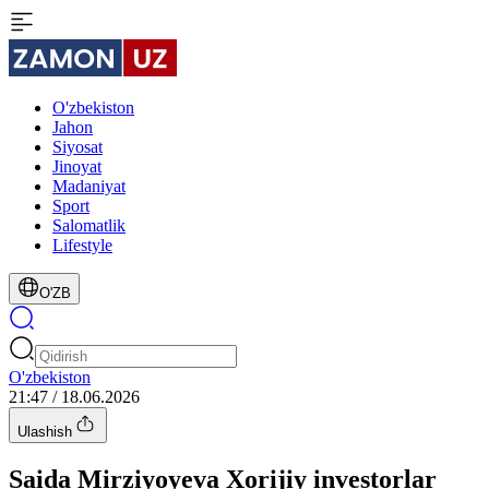
O'zbekiston
Jahon
Siyosat
Jinoyat
Madaniyat
Sport
Salomatlik
Lifestyle
O'ZB
O'zbekiston
21:47 / 18.06.2026
Ulashish
Saida Mirziyoyeva Xorijiy investorlar