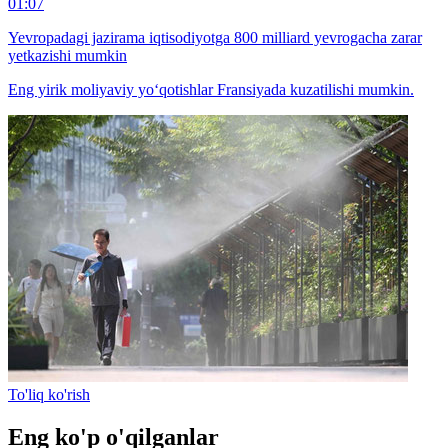
01:07
Yevropadagi jazirama iqtisodiyotga 800 milliard yevrogacha zarar
yetkazishi mumkin
Eng yirik moliyaviy yo‘qotishlar Fransiyada kuzatilishi mumkin.
To'liq ko'rish
Eng ko'p o'qilganlar