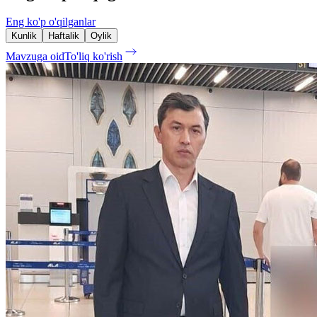
Eng ko'p o'qilganlar
Kunlik
Haftalik
Oylik
Mavzuga oid
To'liq ko'rish