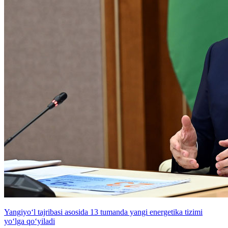
Yangiyo‘l tajribasi asosida 13 tumanda yangi energetika tizimi
yo‘lga qo‘yiladi