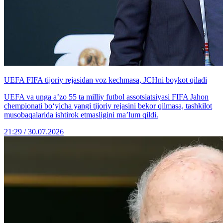
UEFA FIFA tijoriy rejasidan voz kechmasa, JCHni boykot qiladi
UEFA va unga a’zo 55 ta milliy futbol assotsiatsiyasi FIFA Jahon
chempionati bo‘yicha yangi tijoriy rejasini bekor qilmasa, tashkilot
musobaqalarida ishtirok etmasligini ma’lum qildi.
21:29 / 30.07.2026