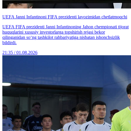
UEFA Janni Infantinoni FIFA prezidenti lavozimidan chetlatmoqchi
UEFA FIFA prezidenti Janni Infantinoning Jahon chempionati tijorat
huquqlarini xususiy investorlarga topshirish rejasi bekor
qilinganidan so‘ng tashkilot rahbariyatiga nisbatan ishonchsizlik
bildirdi.
21:35 / 01.08.2026