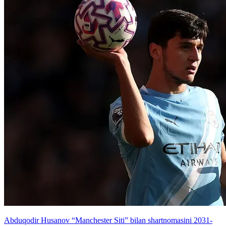
Abduqodir Husanov “Manchester Siti” bilan shartnomasini 2031-