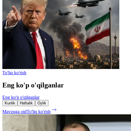
To'liq ko'rish
Eng ko'p o'qilganlar
Eng ko'p o'qilganlar
Kunlik
Haftalik
Oylik
Mavzuga oid
To'liq ko'rish