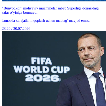
“Bunyodkor” moliyaviy muammolar sabab Superliga doirasidagi
safar o‘yiniga bormaydi
Jamoada xarajatlarni qoplash uchun mablag‘ mavjud emas.
23:29 / 30.07.2026