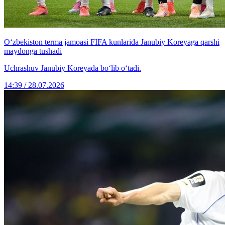
O‘zbekiston terma jamoasi FIFA kunlarida Janubiy Koreyaga qarshi
maydonga tushadi
Uchrashuv Janubiy Koreyada bo‘lib o‘tadi.
14:39 / 28.07.2026