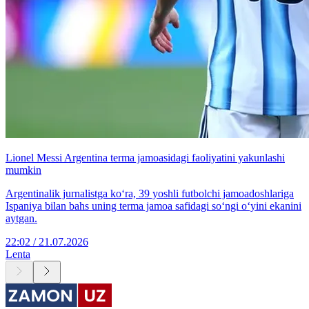
Lionel Messi Argentina terma jamoasidagi faoliyatini yakunlashi
mumkin
Argentinalik jurnalistga ko‘ra, 39 yoshli futbolchi jamoadoshlariga
Ispaniya bilan bahs uning terma jamoa safidagi so‘ngi o‘yini ekanini
aytgan.
22:02 / 21.07.2026
Lenta