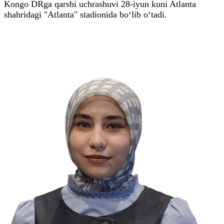
Kongo DRga qarshi uchrashuvi 28-iyun kuni Atlanta
shahridagi "Atlanta" stadionida bo‘lib o‘tadi.