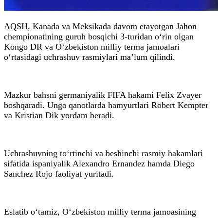
AQSH, Kanada va Meksikada davom etayotgan Jahon
chempionatining guruh bosqichi 3-turidan o‘rin olgan
Kongo DR va O‘zbekiston milliy terma jamoalari
o‘rtasidagi uchrashuv rasmiylari ma’lum qilindi.
Mazkur bahsni germaniyalik FIFA hakami Felix Zvayer
boshqaradi. Unga qanotlarda hamyurtlari Robert Kempter
va Kristian Dik yordam beradi.
Uchrashuvning to‘rtinchi va beshinchi rasmiy hakamlari
sifatida ispaniyalik Alexandro Ernandez hamda Diego
Sanchez Rojo faoliyat yuritadi.
Eslatib o‘tamiz, O‘zbekiston milliy terma jamoasining