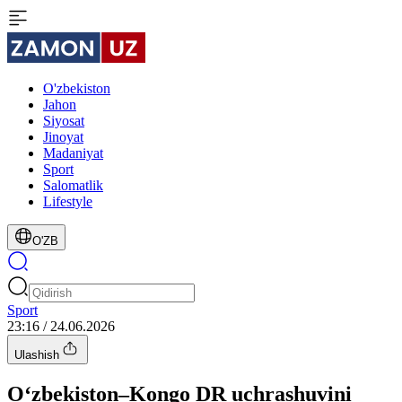
O'zbekiston
Jahon
Siyosat
Jinoyat
Madaniyat
Sport
Salomatlik
Lifestyle
O'ZB
Sport
23:16 / 24.06.2026
Ulashish
O‘zbekiston–Kongo DR uchrashuvini