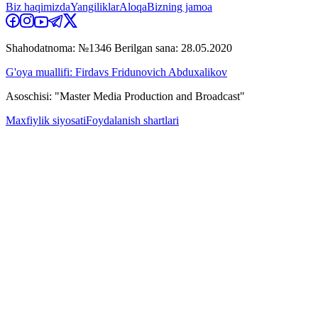
Biz haqimizda
Yangiliklar
Aloqa
Bizning jamoa
Shahodatnoma: №1346 Berilgan sana: 28.05.2020
G'oya muallifi: Firdavs Fridunovich Abduxalikov
Asoschisi: "Master Media Production and Broadcast"
Maxfiylik siyosati
Foydalanish shartlari