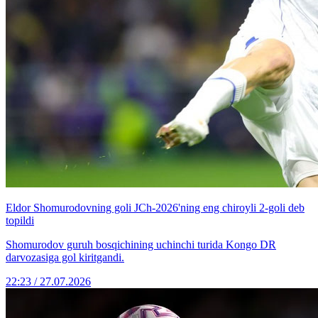
Eldor Shomurodovning goli JCh-2026'ning eng chiroyli 2-goli deb
topildi
Shomurodov guruh bosqichining uchinchi turida Kongo DR
darvozasiga gol kiritgandi.
22:23 / 27.07.2026