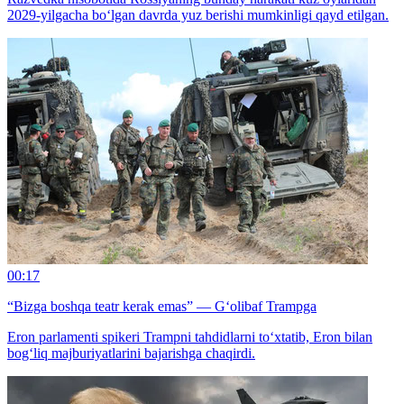
2029-yilgacha bo‘lgan davrda yuz berishi mumkinligi qayd etilgan.
00:17
“Bizga boshqa teatr kerak emas” — G‘olibaf Trampga
Eron parlamenti spikeri Trampni tahdidlarni to‘xtatib, Eron bilan
bog‘liq majburiyatlarini bajarishga chaqirdi.