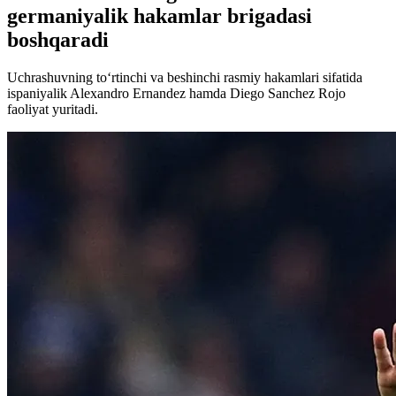
germaniyalik hakamlar brigadasi
boshqaradi
Uchrashuvning to‘rtinchi va beshinchi rasmiy hakamlari sifatida
ispaniyalik Alexandro Ernandez hamda Diego Sanchez Rojo
faoliyat yuritadi.