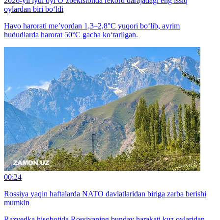
2026-yil iyul oyi O‘zbekistonda rekord darajadagi eng issiq
oylardan biri bo‘ldi
Havo harorati me’yordan 1,3–2,8°C yuqori bo‘lib, ayrim
hududlarda harorat 50°C gacha ko‘tarilgan.
00:24
Rossiya yaqin haftalarda NATO davlatlaridan biriga zarba berishi
mumkin
Razvedka hisobotida Rossiyaning bunday harakati kuz oylaridan