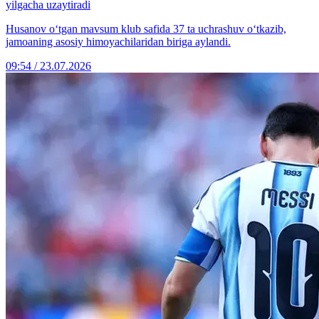
yilgacha uzaytiradi
Husanov o‘tgan mavsum klub safida 37 ta uchrashuv o‘tkazib,
jamoaning asosiy himoyachilaridan biriga aylandi.
09:54 / 23.07.2026