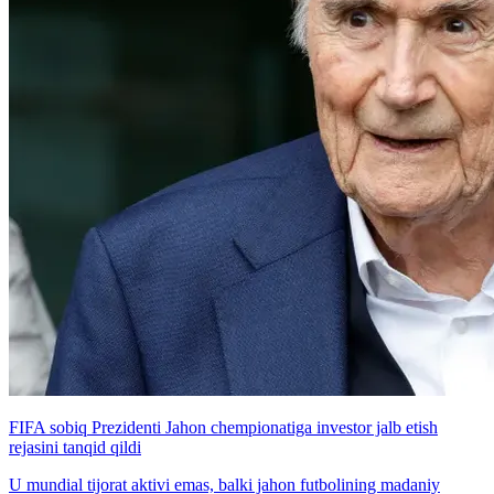
FIFA sobiq Prezidenti Jahon chempionatiga investor jalb etish
rejasini tanqid qildi
U mundial tijorat aktivi emas, balki jahon futbolining madaniy