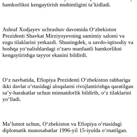
hamkorlikni kengaytirish muhimligini ta’kidladi.
Ashraf Xodjayev uchrashuv davomida O‘zbekiston
Prezidenti Shavkat Mirziyoyevning samimiy salomi va
ezgu tilaklarini yetkazdi. Shuningdek, u savdo-iqtisodiy va
boshqa yo‘nalishlardagi o‘zaro manfaatli hamkorlikni
kengaytirishga tayyor ekanini bildirdi.
O‘z navbatida, Efiopiya Prezidenti O‘zbekiston rahbariga
ikki davlat o‘rtasidagi aloqalarni rivojlantirishga qaratilgan
sa’y-harakatlar uchun minnatdorlik bildirib, o‘z tilaklarini
yo‘lladi.
Ma’lumot uchun, O‘zbekiston va Efiopiya o‘rtasidagi
diplomatik munosabatlar 1996-yil 15-iyulda o‘rnatilgan.