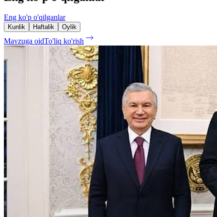
Eng ko'p o'qilganlar
Kunlik
Haftalik
Oylik
Mavzuga oid
To'liq ko'rish