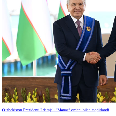
O‘zbekiston Prezidenti I darajali “Manas” ordeni bilan taqdirlandi