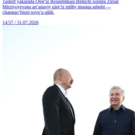
Tashrif yakunida Qirg‘iz Respublikasi Birinchi xonimi Ziroat
Mirziyoyevaga an’anaviy qirg‘iz milliy musiqa asbobi —
changqo‘bizni sovg‘a qildi.
14:57 / 31.07.2026