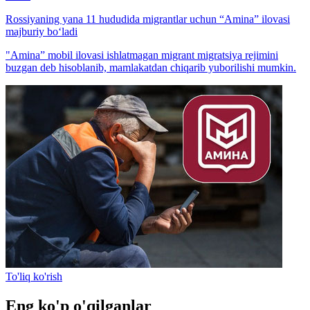
Rossiyaning yana 11 hududida migrantlar uchun “Amina” ilovasi
majburiy bo‘ladi
"Amina” mobil ilovasi ishlatmagan migrant migratsiya rejimini
buzgan deb hisoblanib, mamlakatdan chiqarib yuborilishi mumkin.
To'liq ko'rish
Eng ko'p o'qilganlar