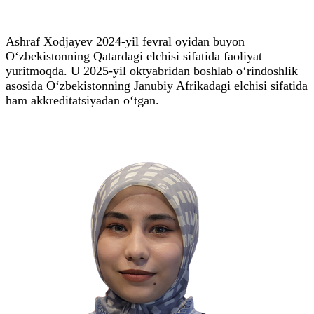
Ashraf Xodjayev 2024-yil fevral oyidan buyon
O‘zbekistonning Qatardagi elchisi sifatida faoliyat
yuritmoqda. U 2025-yil oktyabridan boshlab o‘rindoshlik
asosida O‘zbekistonning Janubiy Afrikadagi elchisi sifatida
ham akkreditatsiyadan o‘tgan.