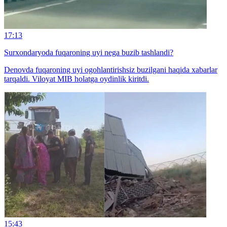
17:13
Surxondaryoda fuqaroning uyi nega buzib tashlandi?
Denovda fuqaroning uyi ogohlantirishsiz buzilgani haqida xabarlar
tarqaldi. Viloyat MIB holatga oydinlik kiritdi.
15:43