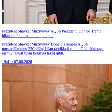
Prezident Shavkat Mirziyoyev AQSh Prezidenti Donald Tramp
bilan telefon orqali muloqot qildi
Prezident Shavkat Mirziyoyev Donald Trampni AQSh
mustaqilligining 250 yilligi bilan tabrikladi va uni O‘zbekistonga
rasmiy tashrif bilan kelishga taklif qildi.
19:41 / 07.08.2026