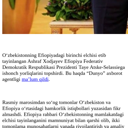
O‘zbekistonning Efiopiyadagi birinchi elchisi etib
tayinlangan Ashraf Xodjayev Efiopiya Federativ
Demokratik Respublikasi Prezidenti Taye Atske-Selassiega
ishonch yorliqlarini topshirdi. Bu haqda “Dunyo” axborot
agentligi
ma’lum qildi
.
Rasmiy marosimdan so‘ng tomonlar O‘zbekiston va
Efiopiya o‘rtasidagi hamkorlik istiqbollari yuzasidan fikr
almashdi. Efiopiya rahbari O‘zbekistonning mamlakatdagi
elchisi tayinlanganini mamnuniyat bilan qarshi olib, ikki
tomonlama munosabatlarni yanada rivojlantirish va amaliy