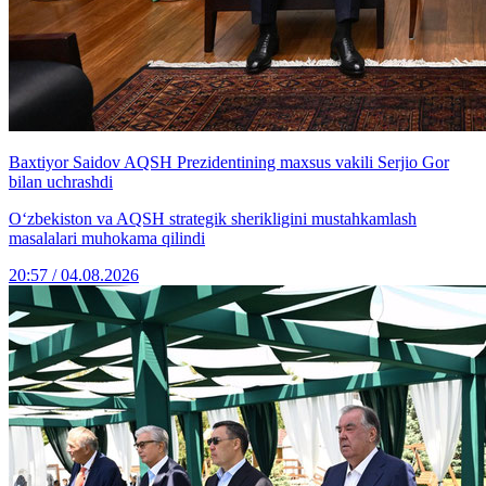
Baxtiyor Saidov AQSH Prezidentining maxsus vakili Serjio Gor
bilan uchrashdi
O‘zbekiston va AQSH strategik sherikligini mustahkamlash
masalalari muhokama qilindi
20:57 / 04.08.2026