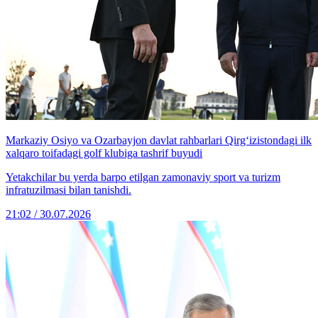
Markaziy Osiyo va Ozarbayjon davlat rahbarlari Qirg‘izistondagi ilk
xalqaro toifadagi golf klubiga tashrif buyudi
Yetakchilar bu yerda barpo etilgan zamonaviy sport va turizm
infratuzilmasi bilan tanishdi.
21:02 / 30.07.2026