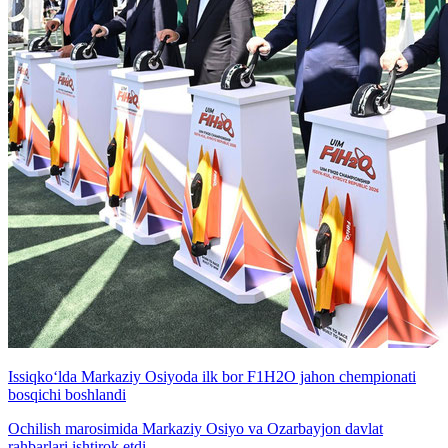
Issiqko‘lda Markaziy Osiyoda ilk bor F1H2O jahon chempionati
bosqichi boshlandi
Ochilish marosimida Markaziy Osiyo va Ozarbayjon davlat
rahbarlari ishtirok etdi.