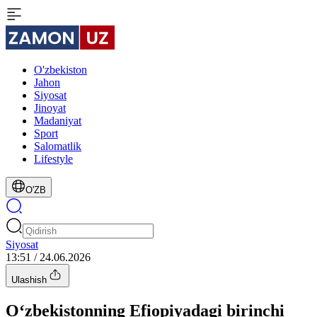
O'zbekiston
Jahon
Siyosat
Jinoyat
Madaniyat
Sport
Salomatlik
Lifestyle
O'ZB
Siyosat
13:51 / 24.06.2026
Ulashish
O‘zbekistonning Efiopiyadagi birinchi