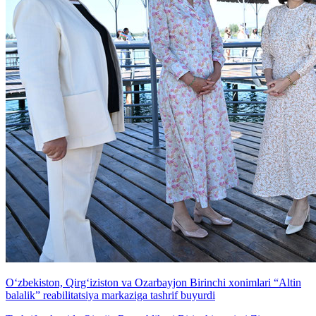
O‘zbekiston, Qirg‘iziston va Ozarbayjon Birinchi xonimlari “Altin
balalik” reabilitatsiya markaziga tashrif buyurdi