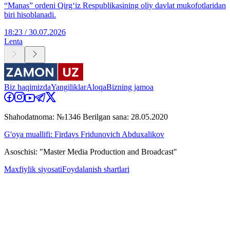
“Manas” ordeni Qirg‘iz Respublikasining oliy davlat mukofotlaridan
biri hisoblanadi.
18:23 / 30.07.2026
Lenta
Biz haqimizda
Yangiliklar
Aloqa
Bizning jamoa
Shahodatnoma: №1346 Berilgan sana: 28.05.2020
G'oya muallifi: Firdavs Fridunovich Abduxalikov
Asoschisi: "Master Media Production and Broadcast"
Maxfiylik siyosati
Foydalanish shartlari