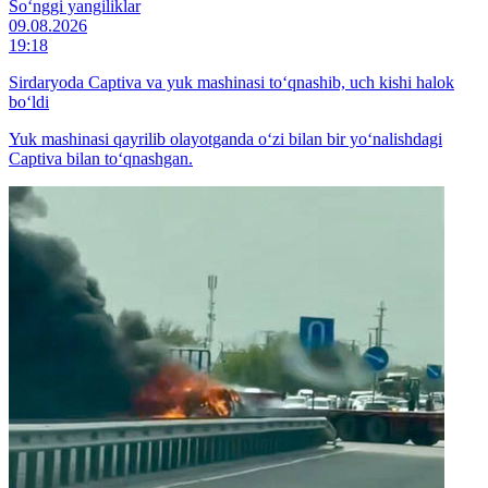
So‘nggi yangiliklar
09.08.2026
19:18
Sirdaryoda Captiva va yuk mashinasi to‘qnashib, uch kishi halok
bo‘ldi
Yuk mashinasi qayrilib olayotganda o‘zi bilan bir yo‘nalishdagi
Captiva bilan to‘qnashgan.