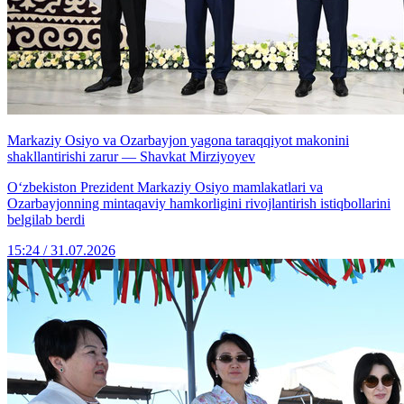
Markaziy Osiyo va Ozarbayjon yagona taraqqiyot makonini
shakllantirishi zarur — Shavkat Mirziyoyev
Oʻzbekiston Prezident Markaziy Osiyo mamlakatlari va
Ozarbayjonning mintaqaviy hamkorligini rivojlantirish istiqbollarini
belgilab berdi
15:24 / 31.07.2026