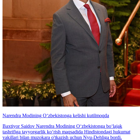
Narendra Modining O‘zbekistonga kelishi kutilmoqda
Baxtiyor Saidov Narendra Modining O‘zbekistonga bo‘lajak
tashrifiga tayyorgarlik ko‘rish maqsadida Hindistondagi hukumat
vakillari bilan muzokara o'tkazish uchun Nyu-Dehliga bordi.