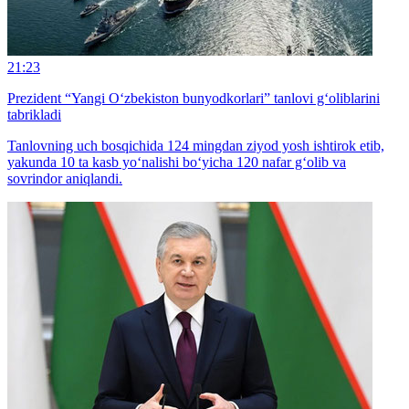
21:23
Prezident “Yangi O‘zbekiston bunyodkorlari” tanlovi g‘oliblarini
tabrikladi
Tanlovning uch bosqichida 124 mingdan ziyod yosh ishtirok etib,
yakunda 10 ta kasb yo‘nalishi bo‘yicha 120 nafar g‘olib va
sovrindor aniqlandi.