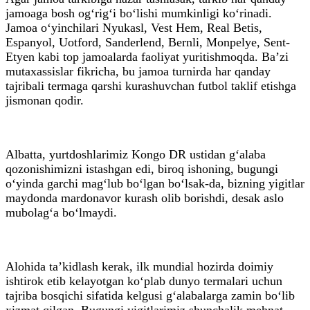
jamoaga bosh og‘rig‘i bo‘lishi mumkinligi ko‘rinadi.
Jamoa o‘yinchilari Nyukasl, Vest Hem, Real Betis,
Espanyol, Uotford, Sanderlend, Bernli, Monpelye, Sent-
Etyen kabi top jamoalarda faoliyat yuritishmoqda. Ba’zi
mutaxassislar fikricha, bu jamoa turnirda har qanday
tajribali termaga qarshi kurashuvchan futbol taklif etishga
jismonan qodir.
Albatta, yurtdoshlarimiz Kongo DR ustidan g‘alaba
qozonishimizni istashgan edi, biroq ishoning, bugungi
o‘yinda garchi mag‘lub bo‘lgan bo‘lsak-da, bizning yigitlar
maydonda mardonavor kurash olib borishdi, desak aslo
mubolag‘a bo‘lmaydi.
Alohida ta’kidlash kerak, ilk mundial hozirda doimiy
ishtirok etib kelayotgan ko‘plab dunyo termalari uchun
tajriba bosqichi sifatida kelgusi g‘alabalarga zamin bo‘lib
xizmat qilgan. Bugungi yigitlarimiz shunchalik mehnat