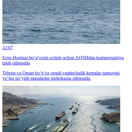
22:07
Eron Hormuz bo‘g‘ozini ochish uchun AQSHdan kompensatsiya
talab qilmoqda
Tehron va Oman bo‘g‘oz orqali vaqtinchalik kemalar qatnovini
yo‘lga qo‘yish masalasini muhokama qilmoqda.