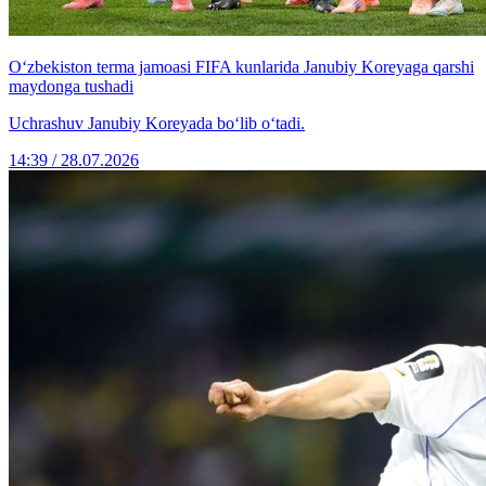
O‘zbekiston terma jamoasi FIFA kunlarida Janubiy Koreyaga qarshi
maydonga tushadi
Uchrashuv Janubiy Koreyada bo‘lib o‘tadi.
14:39 / 28.07.2026