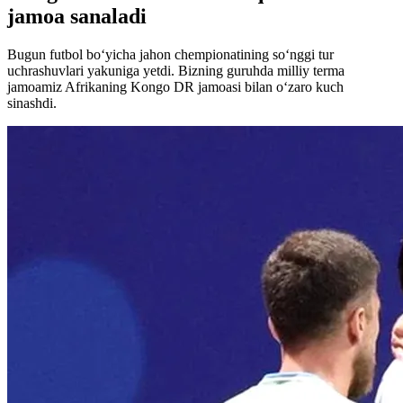
jamoa sanaladi
Bugun futbol bo‘yicha jahon chempionatining so‘nggi tur
uchrashuvlari yakuniga yetdi. Bizning guruhda milliy terma
jamoamiz Afrikaning Kongo DR jamoasi bilan o‘zaro kuch
sinashdi.