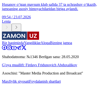
Husanov o‘tgan mavsum klub safida 37 ta uchrashuv o‘tkazib,
jamoaning asosiy himoyachilaridan biriga aylandi.
09:54 / 23.07.2026
Lenta
Biz haqimizda
Yangiliklar
Aloqa
Bizning jamoa
Shahodatnoma: №1346 Berilgan sana: 28.05.2020
G'oya muallifi: Firdavs Fridunovich Abduxalikov
Asoschisi: "Master Media Production and Broadcast"
Maxfiylik siyosati
Foydalanish shartlari