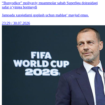
“Bunyodkor” moliyaviy muammolar sabab Superliga doirasidagi
safar o‘yiniga bormaydi
Jamoada xarajatlarni qoplash uchun mablag‘ mavjud emas.
23:29 / 30.07.2026