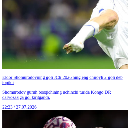
Eldor Shomurodovning goli JCh-2026'ning eng chiroyli 2-goli deb
topildi
Shomurodov guruh bosqichining uchinchi turida Kongo DR
darvozasiga gol kiritgandi.
22:23 / 27.07.2026