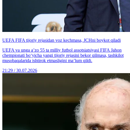
UEFA FIFA tijoriy rejasidan voz kechmasa, JCHni boykot qiladi
UEFA va unga a’zo 55 ta milliy futbol assotsiatsiyasi FIFA Jahon
chempionati bo‘yicha yangi tijoriy rejasini bekor qilmasa, tashkilot
musobaqalarida ishtirok etmasligini ma’lum qildi.
21:29 / 30.07.2026