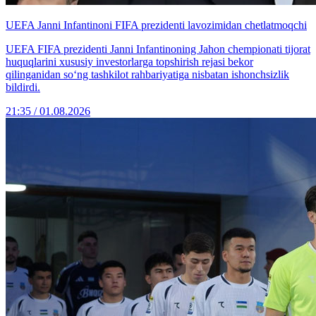
UEFA Janni Infantinoni FIFA prezidenti lavozimidan chetlatmoqchi
UEFA FIFA prezidenti Janni Infantinoning Jahon chempionati tijorat
huquqlarini xususiy investorlarga topshirish rejasi bekor
qilinganidan so‘ng tashkilot rahbariyatiga nisbatan ishonchsizlik
bildirdi.
21:35 / 01.08.2026