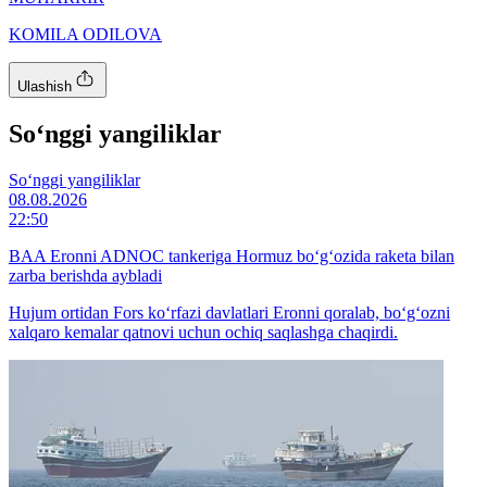
KOMILA ODILOVA
Ulashish
So‘nggi yangiliklar
So‘nggi yangiliklar
08.08.2026
22:50
BAA Eronni ADNOC tankeriga Hormuz bo‘g‘ozida raketa bilan
zarba berishda aybladi
Hujum ortidan Fors ko‘rfazi davlatlari Eronni qoralab, bo‘g‘ozni
xalqaro kemalar qatnovi uchun ochiq saqlashga chaqirdi.