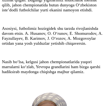
qilib, jahon chempionatida butun dunyoga O‘zbekiston
iste’dodli futbolchilar yurti ekanini namoyon etishdi.
Asosiysi, futbolimiz hozirgidek shu tarzda rivojlanishda
davom etsin. A. Husanov, O. O‘runov, E. Shomurodov, A.
Fayzullayev, B. Karimov, J. O‘rozov, A. Mozgovoylar
ortidan yana yosh yulduzlar yetishib chiqaversin.
Nasib bo‘lsa, kelgusi jahon chempionatlarida yuqori
marralarni ko‘zlab, Yevropa grandlarini ham bizga qarshi
hadiksirab maydonga chiqishga majbur qilamiz.