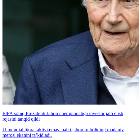
FIFA sobiq Prezidenti Jahon chempionatiga investor jalb etish
rejasini tanqid qildi
U mundial tijorat aktivi emas, balki jahon futbolining madaniy
merosi ekanini ta’kidladi.