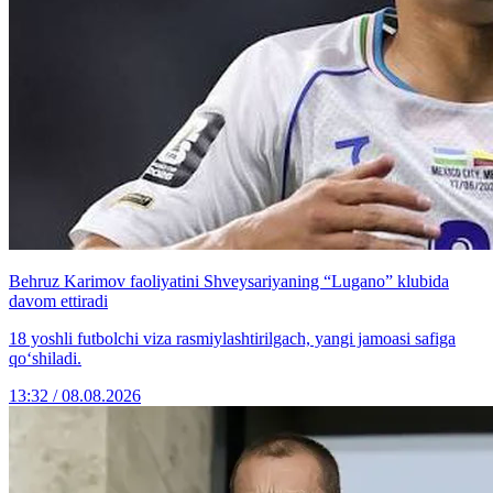
Behruz Karimov faoliyatini Shveysariyaning “Lugano” klubida
davom ettiradi
18 yoshli futbolchi viza rasmiylashtirilgach, yangi jamoasi safiga
qo‘shiladi.
13:32 / 08.08.2026