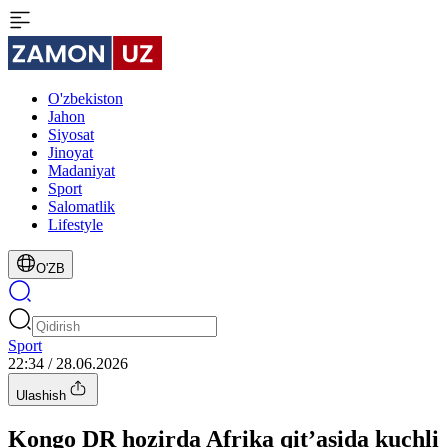
O'zbekiston
Jahon
Siyosat
Jinoyat
Madaniyat
Sport
Salomatlik
Lifestyle
O'ZB
Sport
22:34 / 28.06.2026
Ulashish
Kongo DR hozirda Afrika qit’asida kuchli