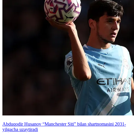
Abduqodir Husanov “Manchester Siti” bilan shartnomasini 2031-
yilgacha uzaytiradi