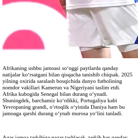
Afrikaning ushbu jamoasi so‘nggi paytlarda qanday
natijalar ko‘rsatgani bilan qisqacha tanishib chiqsak. 2025
yilning oxirida saralash bosqichida dunyo futbolining
nomdor vakillari Kamerun va Nigeriyani taslim etdi.
Afrika kubogida Senegal bilan durang o‘ynadi.
Shuningdek, barchamiz ko‘rdikki, Portugaliya kabi
Yevropaning grandi, o‘rtoqlik o‘yinida Daniya ham bu
jamoaga qarshi durang o‘ynab murosa yo‘lini tanladi.
Agar jamoa tarkibiga nazar tashlasak, tarkib har qanday