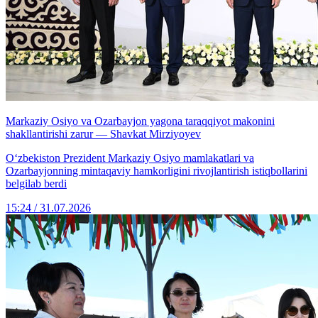
Markaziy Osiyo va Ozarbayjon yagona taraqqiyot makonini
shakllantirishi zarur — Shavkat Mirziyoyev
Oʻzbekiston Prezident Markaziy Osiyo mamlakatlari va
Ozarbayjonning mintaqaviy hamkorligini rivojlantirish istiqbollarini
belgilab berdi
15:24 / 31.07.2026