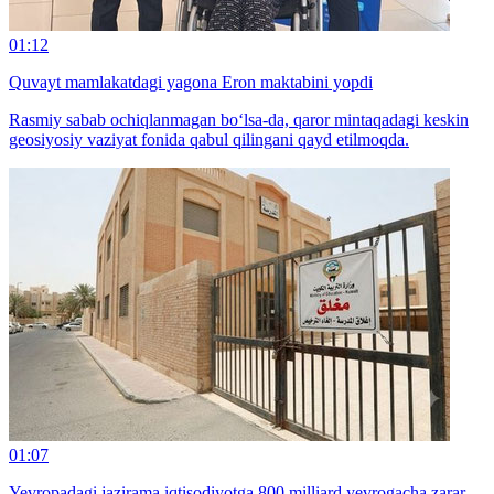
01:12
Quvayt mamlakatdagi yagona Eron maktabini yopdi
Rasmiy sabab ochiqlanmagan bo‘lsa-da, qaror mintaqadagi keskin
geosiyosiy vaziyat fonida qabul qilingani qayd etilmoqda.
01:07
Yevropadagi jazirama iqtisodiyotga 800 milliard yevrogacha zarar