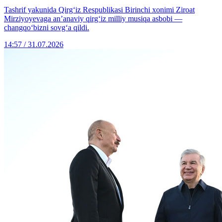
Tashrif yakunida Qirg‘iz Respublikasi Birinchi xonimi Ziroat
Mirziyoyevaga an’anaviy qirg‘iz milliy musiqa asbobi —
changqo‘bizni sovg‘a qildi.
14:57 / 31.07.2026