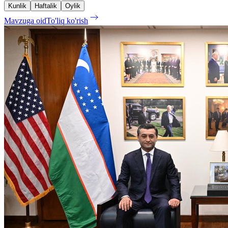
Kunlik
Haftalik
Oylik
Mavzuga oid
To'liq ko'rish