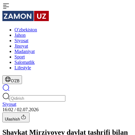
O'zbekiston
Jahon
Siyosat
Jinoyat
Madaniyat
Sport
Salomatlik
Lifestyle
O'ZB
Siyosat
16:02 / 02.07.2026
Ulashish
Shavkat Mirziyoyev davlat tashrifi bilan