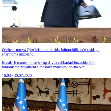
Oʻzbekiston va Qirgʻiziston o‘rtasida Ittifoqchilik toʻgʻrisidagi
shartnoma imzolandi
Imzolash marosimidan soʻng davlat rahbarlari huzurida ikki
tomonlama hujjatlarni almashish marosimi boʻlib o'tdi.
16:03 / 30.07.2026