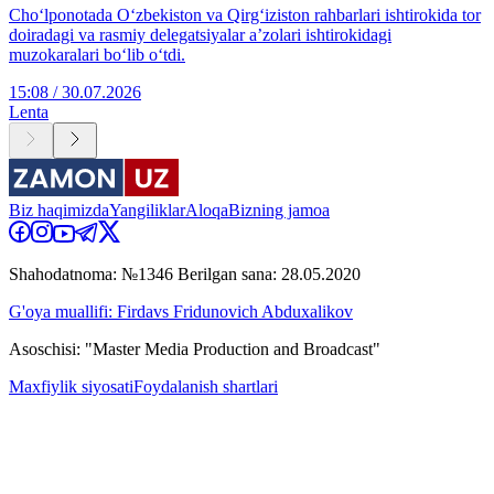
Cho‘lponotada O‘zbekiston va Qirg‘iziston rahbarlari ishtirokida tor
doiradagi va rasmiy delegatsiyalar aʼzolari ishtirokidagi
muzokaralari boʻlib oʻtdi.
15:08 / 30.07.2026
Lenta
Biz haqimizda
Yangiliklar
Aloqa
Bizning jamoa
Shahodatnoma: №1346 Berilgan sana: 28.05.2020
G'oya muallifi: Firdavs Fridunovich Abduxalikov
Asoschisi: "Master Media Production and Broadcast"
Maxfiylik siyosati
Foydalanish shartlari