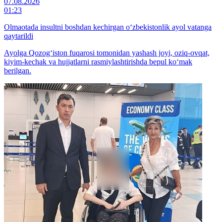
07.08.2026
01:23
Olmaotada insultni boshdan kechirgan o‘zbekistonlik ayol vatanga
qaytarildi
Ayolga Qozog‘iston fuqarosi tomonidan yashash joyi, oziq-ovqat,
kiyim-kechak va hujjatlarni rasmiylashtirishda bepul ko‘mak
berilgan.