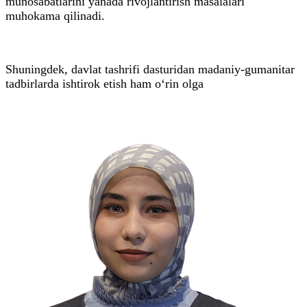
munosabatlarini yanada rivojlantirish masalalari
muhokama qilinadi.
Shuningdek, davlat tashrifi dasturidan madaniy-gumanitar
tadbirlarda ishtirok etish ham o‘rin olga