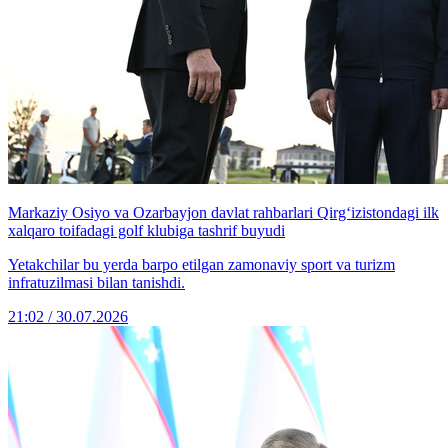
Markaziy Osiyo va Ozarbayjon davlat rahbarlari Qirg‘izistondagi ilk
xalqaro toifadagi golf klubiga tashrif buyudi
Yetakchilar bu yerda barpo etilgan zamonaviy sport va turizm
infratuzilmasi bilan tanishdi.
21:02 / 30.07.2026