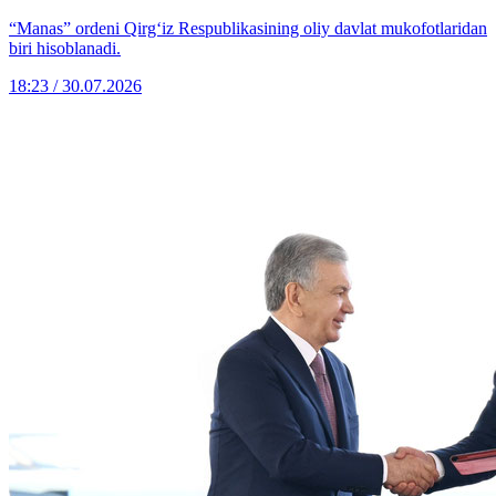
“Manas” ordeni Qirg‘iz Respublikasining oliy davlat mukofotlaridan
biri hisoblanadi.
18:23 / 30.07.2026