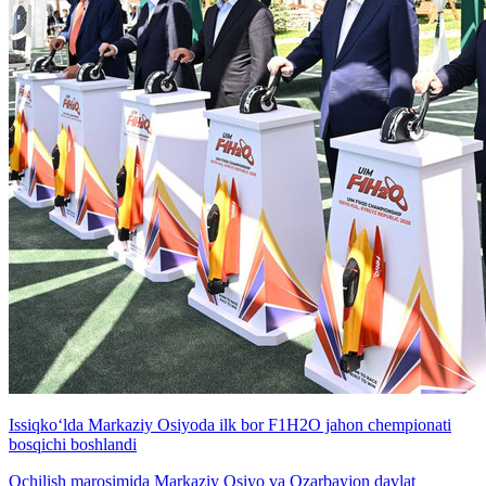
Issiqko‘lda Markaziy Osiyoda ilk bor F1H2O jahon chempionati
bosqichi boshlandi
Ochilish marosimida Markaziy Osiyo va Ozarbayjon davlat