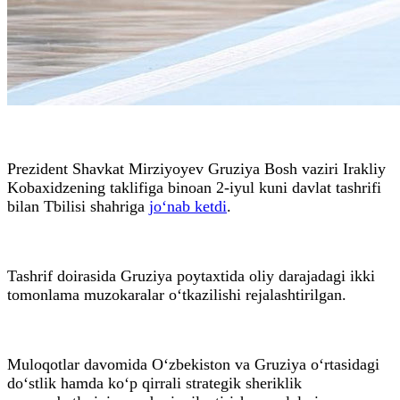
Prezident Shavkat Mirziyoyev Gruziya Bosh vaziri Irakliy
Kobaxidzening taklifiga binoan 2-iyul kuni davlat tashrifi
bilan Tbilisi shahriga
jo‘nab ketdi
.
Tashrif doirasida Gruziya poytaxtida oliy darajadagi ikki
tomonlama muzokaralar o‘tkazilishi rejalashtirilgan.
Muloqotlar davomida O‘zbekiston va Gruziya o‘rtasidagi
do‘stlik hamda ko‘p qirrali strategik sheriklik