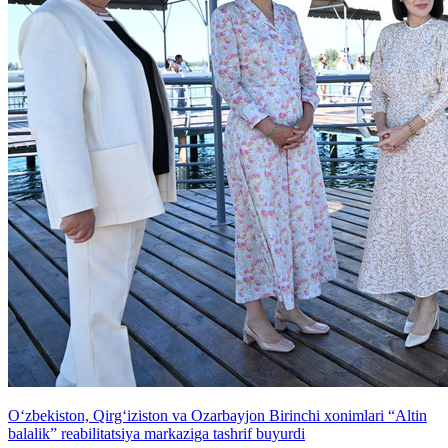
O‘zbekiston, Qirg‘iziston va Ozarbayjon Birinchi xonimlari “Altin
balalik” reabilitatsiya markaziga tashrif buyurdi