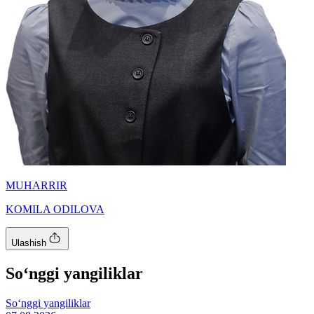
MUHARRIR
KOMILA ODILOVA
Ulashish
So‘nggi yangiliklar
So‘nggi yangiliklar