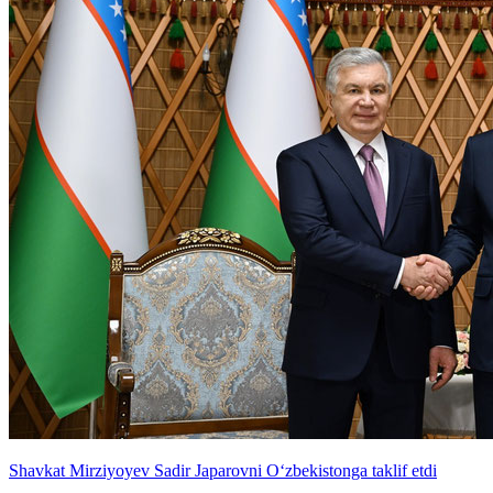
Shavkat Mirziyoyev Sadir Japarovni O‘zbekistonga taklif etdi