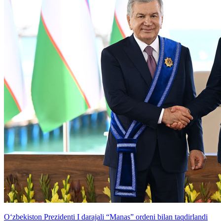
O‘zbekiston Prezidenti I darajali “Manas” ordeni bilan taqdirlandi