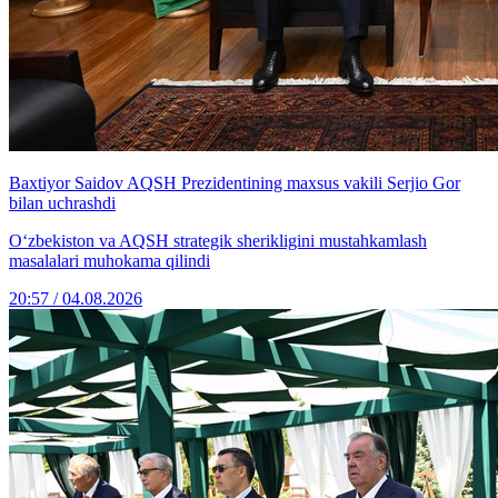
Baxtiyor Saidov AQSH Prezidentining maxsus vakili Serjio Gor
bilan uchrashdi
O‘zbekiston va AQSH strategik sherikligini mustahkamlash
masalalari muhokama qilindi
20:57 / 04.08.2026