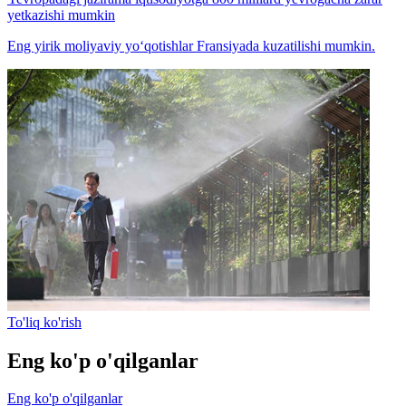
yetkazishi mumkin
Eng yirik moliyaviy yo‘qotishlar Fransiyada kuzatilishi mumkin.
To'liq ko'rish
Eng ko'p o'qilganlar
Eng ko'p o'qilganlar