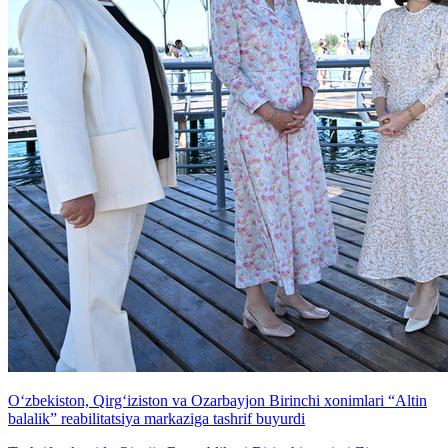
O‘zbekiston, Qirg‘iziston va Ozarbayjon Birinchi xonimlari “Altin
balalik” reabilitatsiya markaziga tashrif buyurdi