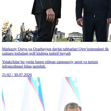
Markaziy Osiyo va Ozarbayjon davlat rahbarlari Qirg‘izistondagi ilk
xalqaro toifadagi golf klubiga tashrif buyudi
Yetakchilar bu yerda barpo etilgan zamonaviy sport va turizm
infratuzilmasi bilan tanishdi.
21:02 / 30.07.2026