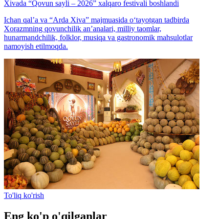
Xivada “Qovun sayli – 2026” xalqaro festivali boshlandi
Ichan qal’a va “Arda Xiva” majmuasida o‘tayotgan tadbirda
Xorazmning qovunchilik an’analari, milliy taomlar,
hunarmandchilik, folklor, musiqa va gastronomik mahsulotlar
namoyish etilmoqda.
To'liq ko'rish
Eng ko'p o'qilganlar