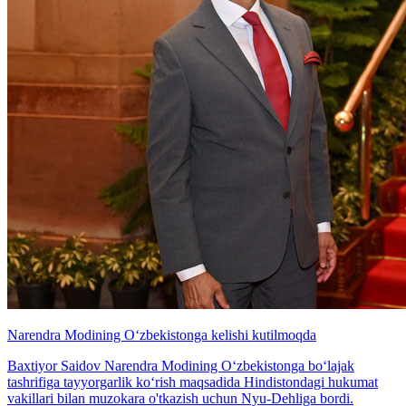
Narendra Modining O‘zbekistonga kelishi kutilmoqda
Baxtiyor Saidov Narendra Modining O‘zbekistonga bo‘lajak
tashrifiga tayyorgarlik ko‘rish maqsadida Hindistondagi hukumat
vakillari bilan muzokara o'tkazish uchun Nyu-Dehliga bordi.