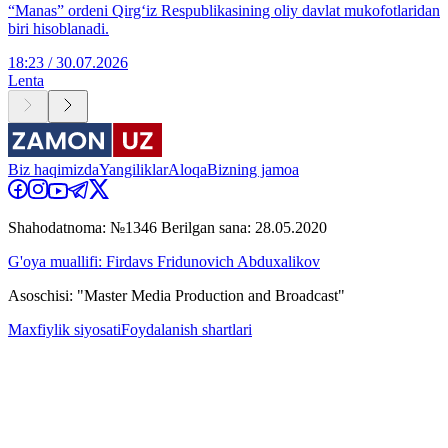
“Manas” ordeni Qirg‘iz Respublikasining oliy davlat mukofotlaridan
biri hisoblanadi.
18:23 / 30.07.2026
Lenta
Biz haqimizda
Yangiliklar
Aloqa
Bizning jamoa
Shahodatnoma: №1346 Berilgan sana: 28.05.2020
G'oya muallifi: Firdavs Fridunovich Abduxalikov
Asoschisi: "Master Media Production and Broadcast"
Maxfiylik siyosati
Foydalanish shartlari