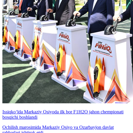
Issiqko‘lda Markaziy Osiyoda ilk bor F1H2O jahon chempionati
bosqichi boshlandi
Ochilish marosimida Markaziy Osiyo va Ozarbayjon davlat
rahbarlari ishtirok etdi.