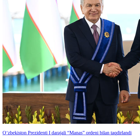
O‘zbekiston Prezidenti I darajali “Manas” ordeni bilan taqdirlandi