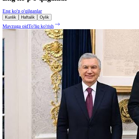
Eng ko'p o'qilganlar
Kunlik
Haftalik
Oylik
Mavzuga oid
To'liq ko'rish