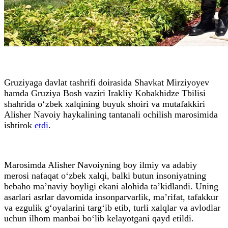
Gruziyaga davlat tashrifi doirasida Shavkat Mirziyoyev
hamda Gruziya Bosh vaziri Irakliy Kobakhidze Tbilisi
shahrida o‘zbek xalqining buyuk shoiri va mutafakkiri
Alisher Navoiy haykalining tantanali ochilish marosimida
ishtirok
etdi
.
Marosimda Alisher Navoiyning boy ilmiy va adabiy
merosi nafaqat o‘zbek xalqi, balki butun insoniyatning
bebaho ma’naviy boyligi ekani alohida ta’kidlandi. Uning
asarlari asrlar davomida insonparvarlik, ma’rifat, tafakkur
va ezgulik g‘oyalarini targ‘ib etib, turli xalqlar va avlodlar
uchun ilhom manbai bo‘lib kelayotgani qayd etildi.