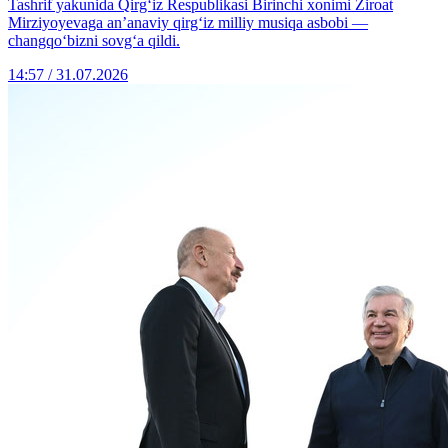
Tashrif yakunida Qirg‘iz Respublikasi Birinchi xonimi Ziroat
Mirziyoyevaga an’anaviy qirg‘iz milliy musiqa asbobi —
changqo‘bizni sovg‘a qildi.
14:57 / 31.07.2026