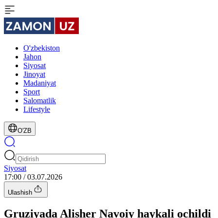
O'zbekiston
Jahon
Siyosat
Jinoyat
Madaniyat
Sport
Salomatlik
Lifestyle
O'ZB
Siyosat
17:00 / 03.07.2026
Ulashish
Gruziyada Alisher Navoiy haykali ochildi