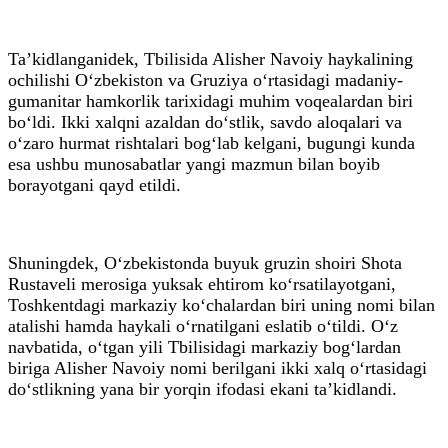
Ta’kidlanganidek, Tbilisida Alisher Navoiy haykalining
ochilishi O‘zbekiston va Gruziya o‘rtasidagi madaniy-
gumanitar hamkorlik tarixidagi muhim voqealardan biri
bo‘ldi. Ikki xalqni azaldan do‘stlik, savdo aloqalari va
o‘zaro hurmat rishtalari bog‘lab kelgani, bugungi kunda
esa ushbu munosabatlar yangi mazmun bilan boyib
borayotgani qayd etildi.
Shuningdek, O‘zbekistonda buyuk gruzin shoiri Shota
Rustaveli merosiga yuksak ehtirom ko‘rsatilayotgani,
Toshkentdagi markaziy ko‘chalardan biri uning nomi bilan
atalishi hamda haykali o‘rnatilgani eslatib o‘tildi. O‘z
navbatida, o‘tgan yili Tbilisidagi markaziy bog‘lardan
biriga Alisher Navoiy nomi berilgani ikki xalq o‘rtasidagi
do‘stlikning yana bir yorqin ifodasi ekani ta’kidlandi.