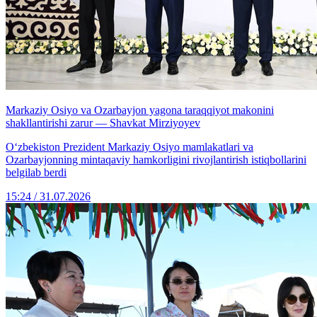
Markaziy Osiyo va Ozarbayjon yagona taraqqiyot makonini
shakllantirishi zarur — Shavkat Mirziyoyev
Oʻzbekiston Prezident Markaziy Osiyo mamlakatlari va
Ozarbayjonning mintaqaviy hamkorligini rivojlantirish istiqbollarini
belgilab berdi
15:24 / 31.07.2026