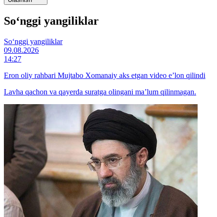
So‘nggi yangiliklar
So‘nggi yangiliklar
09.08.2026
14:27
Eron oliy rahbari Mujtabo Xomanaiy aks etgan video e’lon qilindi
Lavha qachon va qayerda suratga olingani ma’lum qilinmagan.