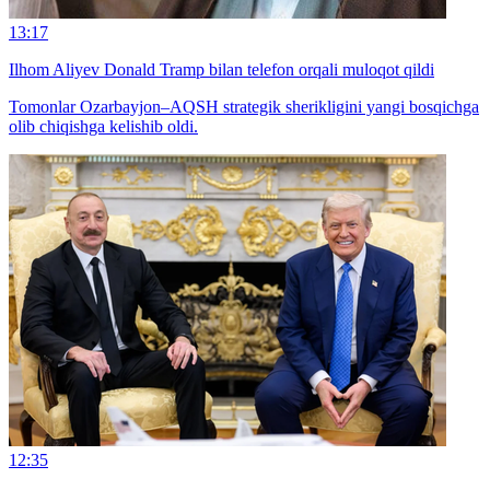
13:17
Ilhom Aliyev Donald Tramp bilan telefon orqali muloqot qildi
Tomonlar Ozarbayjon–AQSH strategik sherikligini yangi bosqichga
olib chiqishga kelishib oldi.
12:35