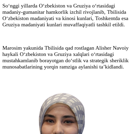
So‘nggi yillarda O‘zbekiston va Gruziya o‘rtasidagi
madaniy-gumanitar hamkorlik izchil rivojlanib, Tbilisida
O‘zbekiston madaniyati va kinosi kunlari, Toshkentda esa
Gruziya madaniyati kunlari muvaffaqiyatli tashkil etildi.
Marosim yakunida Tbilisida qad rostlagan Alisher Navoiy
haykali O‘zbekiston va Gruziya xalqlari o‘rtasidagi
mustahkamlanib borayotgan do‘stlik va strategik sheriklik
munosabatlarining yorqin ramziga aylanishi ta’kidlandi.