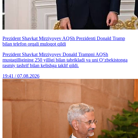
Prezident Shavkat Mirziyoyev AQSh Prezidenti Donald Tramp
bilan telefon orqali muloqot qildi
Prezident Shavkat Mirziyoyev Donald Trampni AQSh
mustaqilligining 250 yilligi bilan tabrikladi va uni O‘zbekistonga
rasmiy tashrif bilan kelishga taklif qildi.
19:41 / 07.08.2026