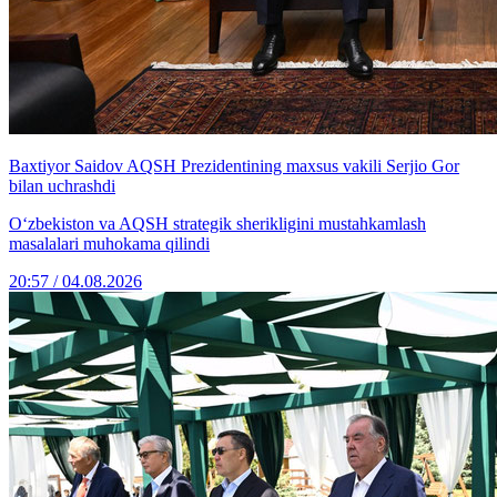
Baxtiyor Saidov AQSH Prezidentining maxsus vakili Serjio Gor
bilan uchrashdi
O‘zbekiston va AQSH strategik sherikligini mustahkamlash
masalalari muhokama qilindi
20:57 / 04.08.2026