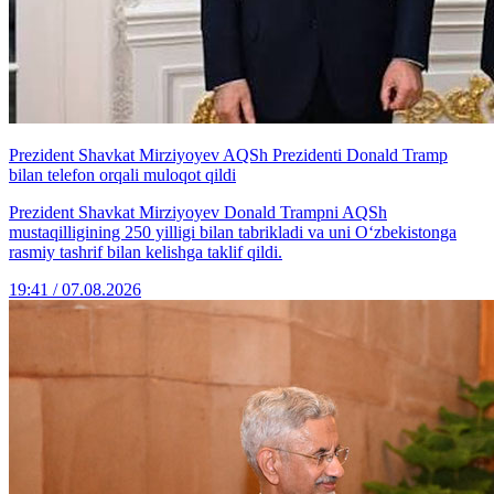
Prezident Shavkat Mirziyoyev AQSh Prezidenti Donald Tramp
bilan telefon orqali muloqot qildi
Prezident Shavkat Mirziyoyev Donald Trampni AQSh
mustaqilligining 250 yilligi bilan tabrikladi va uni O‘zbekistonga
rasmiy tashrif bilan kelishga taklif qildi.
19:41 / 07.08.2026