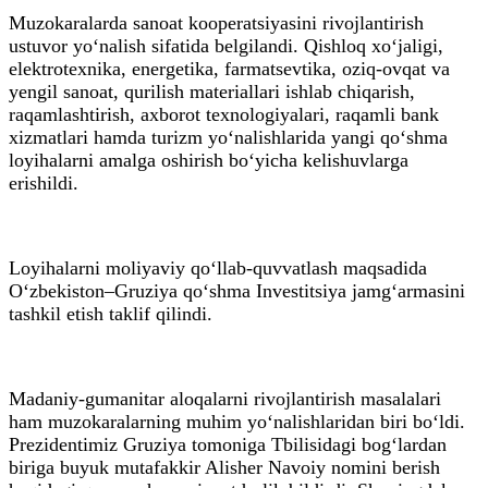
Muzokaralarda sanoat kooperatsiyasini rivojlantirish
ustuvor yo‘nalish sifatida belgilandi. Qishloq xo‘jaligi,
elektrotexnika, energetika, farmatsevtika, oziq-ovqat va
yengil sanoat, qurilish materiallari ishlab chiqarish,
raqamlashtirish, axborot texnologiyalari, raqamli bank
xizmatlari hamda turizm yo‘nalishlarida yangi qo‘shma
loyihalarni amalga oshirish bo‘yicha kelishuvlarga
erishildi.
Loyihalarni moliyaviy qo‘llab-quvvatlash maqsadida
O‘zbekiston–Gruziya qo‘shma Investitsiya jamg‘armasini
tashkil etish taklif qilindi.
Madaniy-gumanitar aloqalarni rivojlantirish masalalari
ham muzokaralarning muhim yo‘nalishlaridan biri bo‘ldi.
Prezidentimiz Gruziya tomoniga Tbilisidagi bog‘lardan
biriga buyuk mutafakkir Alisher Navoiy nomini berish