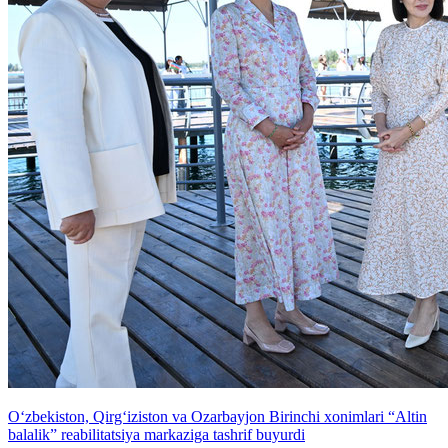
O‘zbekiston, Qirg‘iziston va Ozarbayjon Birinchi xonimlari “Altin
balalik” reabilitatsiya markaziga tashrif buyurdi