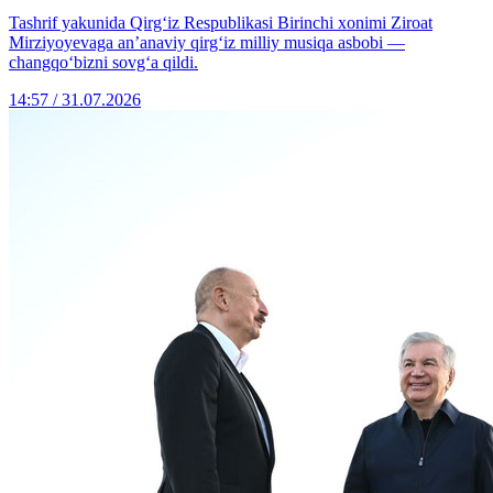
Tashrif yakunida Qirg‘iz Respublikasi Birinchi xonimi Ziroat
Mirziyoyevaga an’anaviy qirg‘iz milliy musiqa asbobi —
changqo‘bizni sovg‘a qildi.
14:57 / 31.07.2026