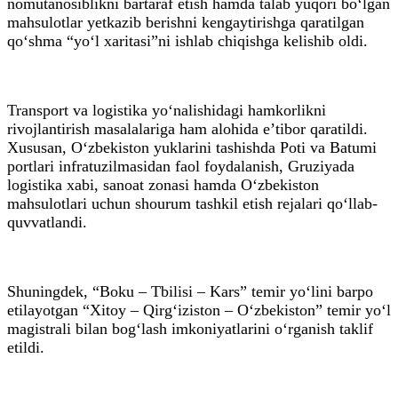
nomutanosiblikni bartaraf etish hamda talab yuqori bo‘lgan
mahsulotlar yetkazib berishni kengaytirishga qaratilgan
qo‘shma “yo‘l xaritasi”ni ishlab chiqishga kelishib oldi.
Transport va logistika yo‘nalishidagi hamkorlikni
rivojlantirish masalalariga ham alohida e’tibor qaratildi.
Xususan, O‘zbekiston yuklarini tashishda Poti va Batumi
portlari infratuzilmasidan faol foydalanish, Gruziyada
logistika xabi, sanoat zonasi hamda O‘zbekiston
mahsulotlari uchun shourum tashkil etish rejalari qo‘llab-
quvvatlandi.
Shuningdek, “Boku – Tbilisi – Kars” temir yo‘lini barpo
etilayotgan “Xitoy – Qirg‘iziston – O‘zbekiston” temir yo‘l
magistrali bilan bog‘lash imkoniyatlarini o‘rganish taklif
etildi.