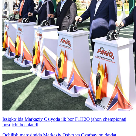
Issiqko‘lda Markaziy Osiyoda ilk bor F1H2O jahon chempionati
bosqichi boshlandi
Ochilish marosimida Markaziy Osiyo va Ozarbayjon davlat