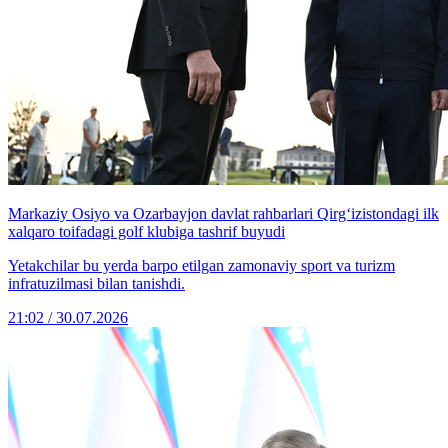
Markaziy Osiyo va Ozarbayjon davlat rahbarlari Qirg‘izistondagi ilk
xalqaro toifadagi golf klubiga tashrif buyudi
Yetakchilar bu yerda barpo etilgan zamonaviy sport va turizm
infratuzilmasi bilan tanishdi.
21:02 / 30.07.2026