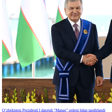
O‘zbekiston Prezidenti I darajali “Manas” ordeni bilan taqdirlandi