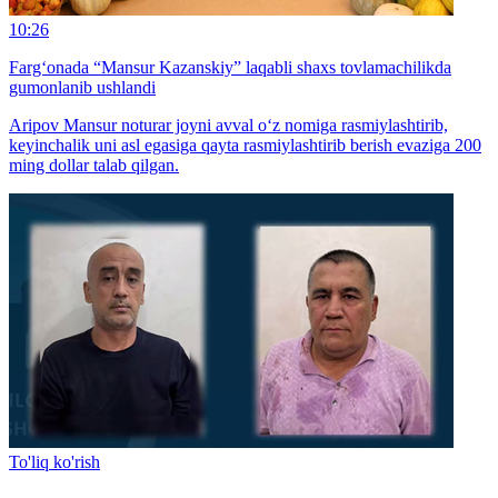
10:26
Farg‘onada “Mansur Kazanskiy” laqabli shaxs tovlamachilikda
gumonlanib ushlandi
Aripov Mansur noturar joyni avval o‘z nomiga rasmiylashtirib,
keyinchalik uni asl egasiga qayta rasmiylashtirib berish evaziga 200
ming dollar talab qilgan.
To'liq ko'rish