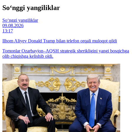
So‘nggi yangiliklar
So‘nggi yangiliklar
09.08.2026
13:17
Ilhom Aliyev Donald Tramp bilan telefon orqali muloqot qildi
Tomonlar Ozarbayjon–AQSH strategik sherikligini yangi bosqichga
olib chiqishga kelishib oldi.