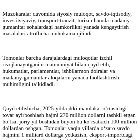
Muzokaralar davomida siyosiy muloqot, savdo-iqtisodiy,
investitsiyaviy, transport-tranzit, turizm hamda madaniy-
gumanitar sohalardagi hamkorlikni yanada kengaytirish
masalalari atroflicha muhokama qilindi.
Tomonlar barcha darajalardagi muloqotlar izchil
rivojlanayotganini mamnuniyat bilan qayd etib,
hukumatlar, parlamentlar, ishbilarmon doiralar va
madaniy-gumanitar aloqalarni yanada faollashtirish
muhimligini ta’kidladi.
Qayd etilishicha, 2025-yilda ikki mamlakat o‘rtasidagi
tovar ayirboshlash hajmi 270 million dollarni tashkil etgan
bo‘lsa, joriy yil boshidan buyon bu ko‘rsatkich 100 million
dollardan oshgan. Tomonlar yaqin yillarda o‘zaro savdo
hajmini 1 milliard dollarga yetkazish, eksport-importdagi