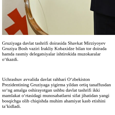
Gruziyaga davlat tashrifi doirasida Shavkat Mirziyoyev
Gruziya Bosh vaziri Irakliy Kobaxidze bilan tor doirada
hamda rasmiy delegatsiyalar ishtirokida muzokaralar
o‘tkazdi.
Uchrashuv avvalida davlat rahbari O‘zbekiston
Prezidentining Gruziyaga yigirma yildan ortiq tanaffusdan
so‘ng amalga oshirayotgan ushbu davlat tashrifi ikki
mamlakat o‘rtasidagi munosabatlarni sifat jihatidan yangi
bosqichga olib chiqishda muhim ahamiyat kasb etishini
ta’kidladi.