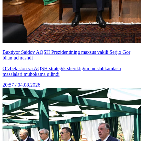
Baxtiyor Saidov AQSH Prezidentining maxsus vakili Serjio Gor
bilan uchrashdi
O‘zbekiston va AQSH strategik sherikligini mustahkamlash
masalalari muhokama qilindi
20:57 / 04.08.2026