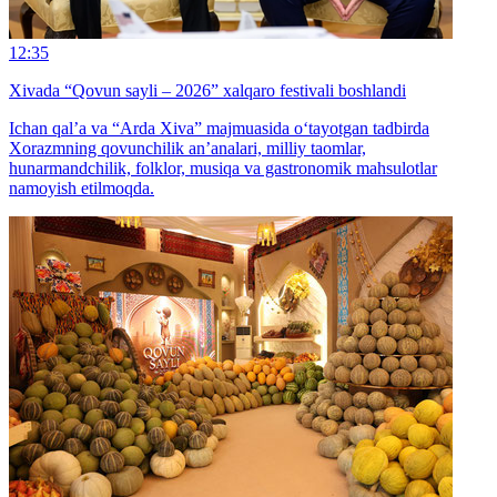
12:35
Xivada “Qovun sayli – 2026” xalqaro festivali boshlandi
Ichan qal’a va “Arda Xiva” majmuasida o‘tayotgan tadbirda
Xorazmning qovunchilik an’analari, milliy taomlar,
hunarmandchilik, folklor, musiqa va gastronomik mahsulotlar
namoyish etilmoqda.