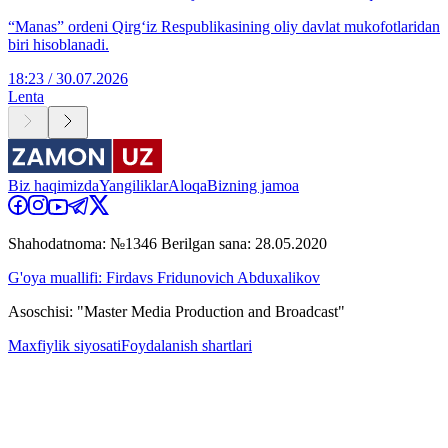
“Manas” ordeni Qirg‘iz Respublikasining oliy davlat mukofotlaridan
biri hisoblanadi.
18:23 / 30.07.2026
Lenta
Biz haqimizda
Yangiliklar
Aloqa
Bizning jamoa
Shahodatnoma: №1346 Berilgan sana: 28.05.2020
G'oya muallifi: Firdavs Fridunovich Abduxalikov
Asoschisi: "Master Media Production and Broadcast"
Maxfiylik siyosati
Foydalanish shartlari