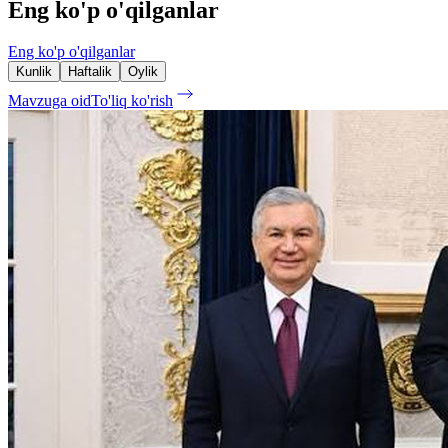
Eng ko'p o'qilganlar
Eng ko'p o'qilganlar
Kunlik
Haftalik
Oylik
Mavzuga oid
To'liq ko'rish