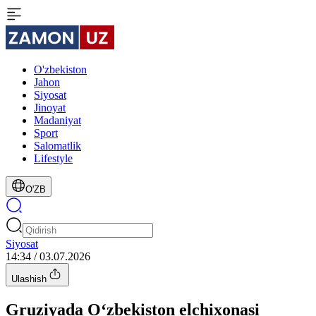
O'zbekiston
Jahon
Siyosat
Jinoyat
Madaniyat
Sport
Salomatlik
Lifestyle
O'ZB
Siyosat
14:34 / 03.07.2026
Ulashish
Gruziyada O‘zbekiston elchixonasi