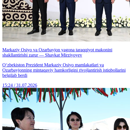
Markaziy Osiyo va Ozarbayjon yagona taraqqiyot makonini
shakllantirishi zarur — Shavkat Mirziyoyev
Oʻzbekiston Prezident Markaziy Osiyo mamlakatlari va
Ozarbayjonning mintaqaviy hamkorligini rivojlantirish istiqbollarini
belgilab berdi
15:24 / 31.07.2026