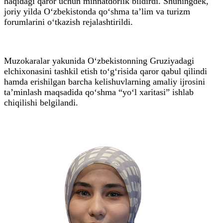
haqidagi qaror uchun minnatdorlik bildirdi. Shuningdek,
joriy yilda O‘zbekistonda qo‘shma ta’lim va turizm
forumlarini o‘tkazish rejalashtirildi.
Muzokaralar yakunida O‘zbekistonning Gruziyadagi
elchixonasini tashkil etish to‘g‘risida qaror qabul qilindi
hamda erishilgan barcha kelishuvlarning amaliy ijrosini
ta’minlash maqsadida qo‘shma “yo‘l xaritasi” ishlab
chiqilishi belgilandi.