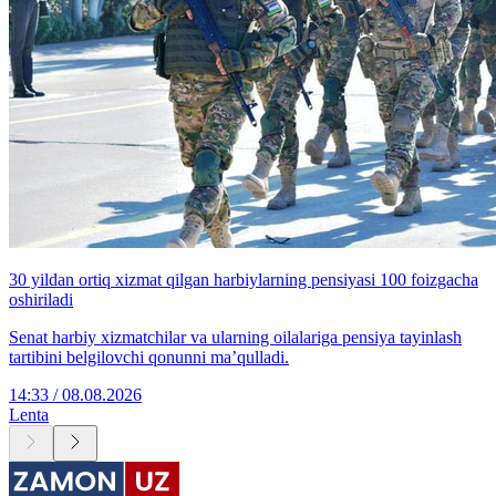
30 yildan ortiq xizmat qilgan harbiylarning pensiyasi 100 foizgacha
oshiriladi
Senat harbiy xizmatchilar va ularning oilalariga pensiya tayinlash
tartibini belgilovchi qonunni ma’qulladi.
14:33 / 08.08.2026
Lenta