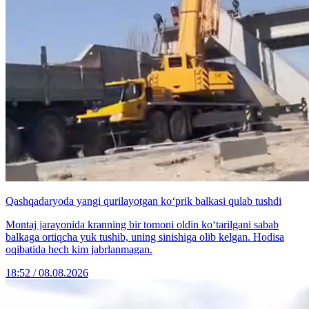
Qashqadaryoda yangi qurilayotgan ko‘prik balkasi qulab tushdi
Montaj jarayonida kranning bir tomoni oldin ko‘tarilgani sabab
balkaga ortiqcha yuk tushib, uning sinishiga olib kelgan. Hodisa
oqibatida hech kim jabrlanmagan.
18:52 / 08.08.2026