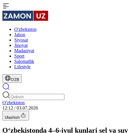
O'zbekiston
Jahon
Siyosat
Jinoyat
Madaniyat
Sport
Salomatlik
Lifestyle
O'ZB
O'zbekiston
12:12 / 03.07.2026
Ulashish
O‘zbekistonda 4–6-iyul kunlari sel va suv