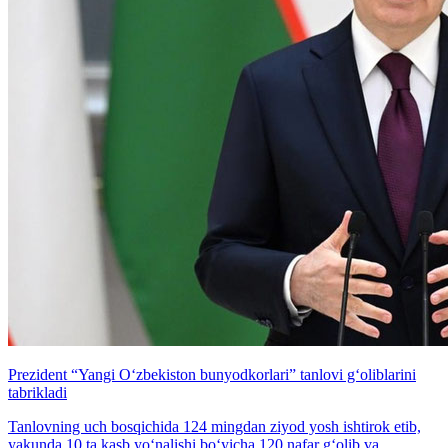
Prezident “Yangi O‘zbekiston bunyodkorlari” tanlovi g‘oliblarini
tabrikladi
Tanlovning uch bosqichida 124 mingdan ziyod yosh ishtirok etib,
yakunda 10 ta kasb yo‘nalishi bo‘yicha 120 nafar g‘olib va