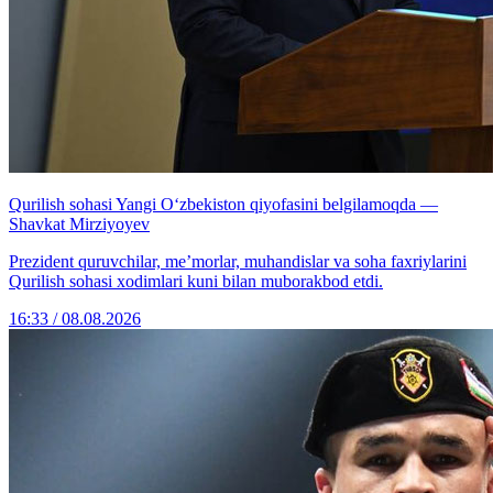
Qurilish sohasi Yangi O‘zbekiston qiyofasini belgilamoqda —
Shavkat Mirziyoyev
Prezident quruvchilar, me’morlar, muhandislar va soha faxriylarini
Qurilish sohasi xodimlari kuni bilan muborakbod etdi.
16:33 / 08.08.2026