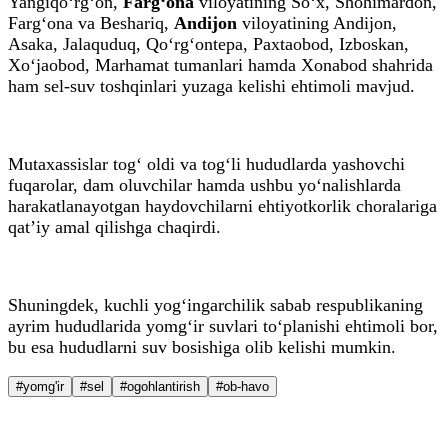
Yangiqo‘rg‘on,
Farg‘ona
viloyatining So‘x, Shohimardon,
Farg‘ona va Beshariq,
Andijon
viloyatining Andijon,
Asaka, Jalaquduq, Qo‘rg‘ontepa, Paxtaobod, Izboskan,
Xo‘jaobod, Marhamat tumanlari hamda Xonabod shahrida
ham sel-suv toshqinlari yuzaga kelishi ehtimoli mavjud.
Mutaxassislar tog‘ oldi va tog‘li hududlarda yashovchi
fuqarolar, dam oluvchilar hamda ushbu yo‘nalishlarda
harakatlanayotgan haydovchilarni ehtiyotkorlik choralariga
qat’iy amal qilishga chaqirdi.
Shuningdek, kuchli yog‘ingarchilik sabab respublikaning
ayrim hududlarida yomg‘ir suvlari to‘planishi ehtimoli bor,
bu esa hududlarni suv bosishiga olib kelishi mumkin.
#yomg'ir
#sel
#ogohlantirish
#ob-havo