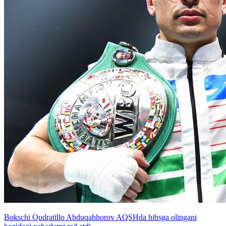
Bokschi Qudratillo Abduqahhorov AQSHda hibsga olingani