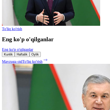
To'liq ko'rish
Eng ko'p o'qilganlar
Eng ko'p o'qilganlar
Kunlik
Haftalik
Oylik
Mavzuga oid
To'liq ko'rish