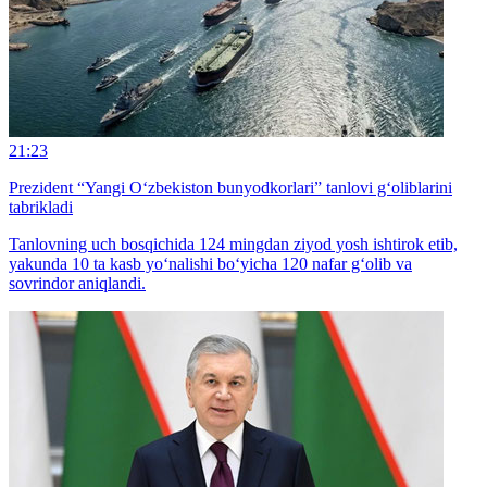
21:23
Prezident “Yangi O‘zbekiston bunyodkorlari” tanlovi g‘oliblarini
tabrikladi
Tanlovning uch bosqichida 124 mingdan ziyod yosh ishtirok etib,
yakunda 10 ta kasb yo‘nalishi bo‘yicha 120 nafar g‘olib va
sovrindor aniqlandi.