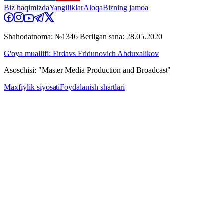
Biz haqimizda
Yangiliklar
Aloqa
Bizning jamoa
Shahodatnoma: №1346 Berilgan sana: 28.05.2020
G'oya muallifi: Firdavs Fridunovich Abduxalikov
Asoschisi: "Master Media Production and Broadcast"
Maxfiylik siyosati
Foydalanish shartlari