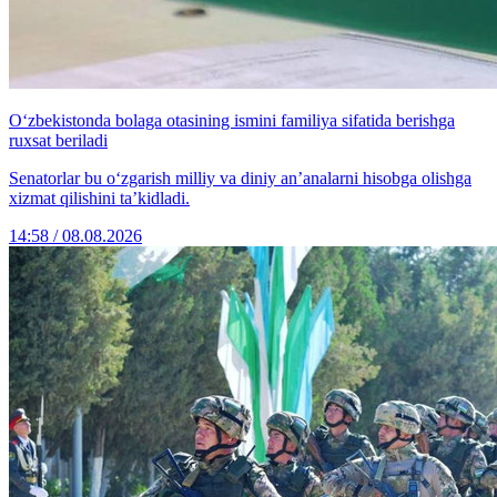
O‘zbekistonda bolaga otasining ismini familiya sifatida berishga
ruxsat beriladi
Senatorlar bu o‘zgarish milliy va diniy an’analarni hisobga olishga
xizmat qilishini ta’kidladi.
14:58 / 08.08.2026