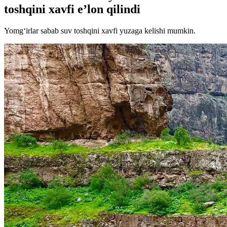
toshqini xavfi e’lon qilindi
Yomg‘irlar sabab suv toshqini xavfi yuzaga kelishi mumkin.