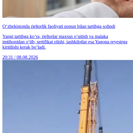
O‘zbekistonda rieltorlik faoliyati qonun bilan tartibga solindi
Yangi tartibga ko‘ra, rieltorlar maxsus o‘qitish va malaka
imtihonidan o‘tib, sertifikat olishi, tashkilotlar esa Yagona reyestrga
kiritilishi kerak bo‘ladi.
20:31 / 08.08.2026