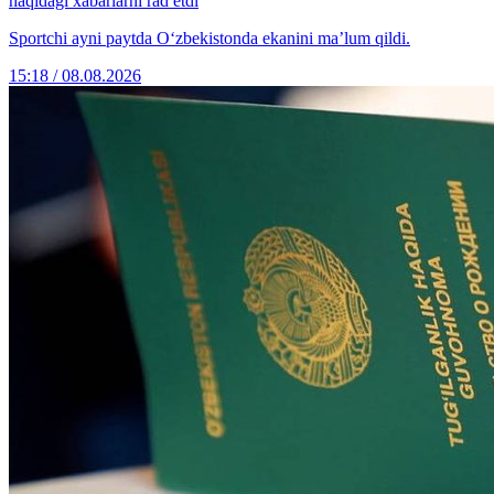
haqidagi xabarlarni rad etdi
Sportchi ayni paytda O‘zbekistonda ekanini ma’lum qildi.
15:18 / 08.08.2026