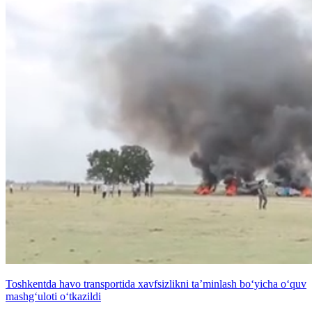
Toshkentda havo transportida xavfsizlikni ta’minlash bo‘yicha o‘quv
mashg‘uloti o‘tkazildi