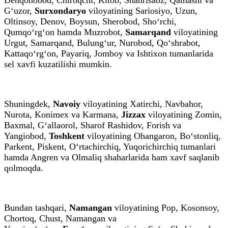
G‘uzor,
Surxondaryo
viloyatining Sariosiyo, Uzun,
Oltinsoy, Denov, Boysun, Sherobod, Sho‘rchi,
Qumqo‘rg‘on hamda Muzrobot,
Samarqand
viloyatining
Urgut, Samarqand, Bulung‘ur, Nurobod, Qo‘shrabot,
Kattaqo‘rg‘on, Payariq, Jomboy va Ishtixon tumanlarida
sel xavfi kuzatilishi mumkin.
Shuningdek,
Navoiy
viloyatining Xatirchi, Navbahor,
Nurota, Konimex va Karmana,
Jizzax
viloyatining Zomin,
Baxmal, G‘allaorol, Sharof Rashidov, Forish va
Yangiobod,
Toshkent
viloyatining Ohangaron, Bo‘stonliq,
Parkent, Piskent, O‘rtachirchiq, Yuqorichirchiq tumanlari
hamda Angren va Olmaliq shaharlarida ham xavf saqlanib
qolmoqda.
Bundan tashqari,
Namangan
viloyatining Pop, Kosonsoy,
Chortoq, Chust, Namangan va