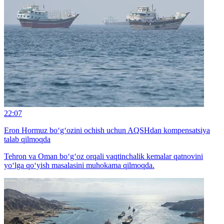
22:07
Eron Hormuz bo‘g‘ozini ochish uchun AQSHdan kompensatsiya
talab qilmoqda
Tehron va Oman bo‘g‘oz orqali vaqtinchalik kemalar qatnovini
yo‘lga qo‘yish masalasini muhokama qilmoqda.