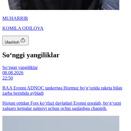
MUHARRIR
KOMILA ODILOVA
Ulashish
So‘nggi yangiliklar
So‘nggi yangiliklar
08.08.2026
22:50
BAA Eronni ADNOC tankeriga Hormuz bo‘g‘ozida raketa bilan
zarba berishda aybladi
Hujum ortidan Fors ko‘rfazi davlatlari Eronni qoralab, bo‘g‘ozni
xalqaro kemalar qatnovi uchun ochiq saqlashga chaqirdi.