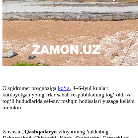
O'zgidromet prognoziga
ko‘ra
, 4–6-iyul kunlari
kutilayotgan yomg‘irlar sabab respublikaning tog‘ oldi va
tog‘li hududlarida sel-suv toshqin hodisalari yuzaga kelishi
mumkin.
Xususan,
Qashqadaryo
viloyatining Yakkabog‘,
Dehqonobod, Chiroqchi, Kitob, Shahrisabz, Qamashi va