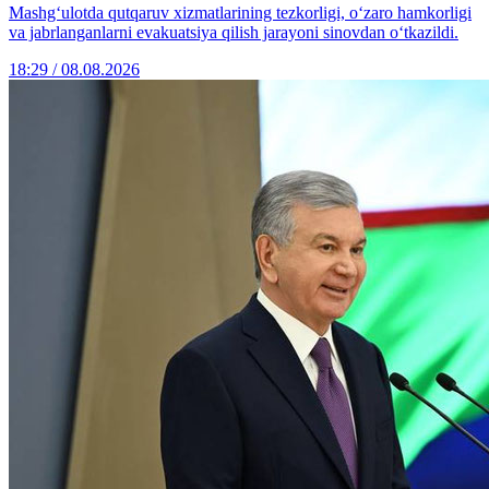
Mashg‘ulotda qutqaruv xizmatlarining tezkorligi, o‘zaro hamkorligi
va jabrlanganlarni evakuatsiya qilish jarayoni sinovdan o‘tkazildi.
18:29 / 08.08.2026