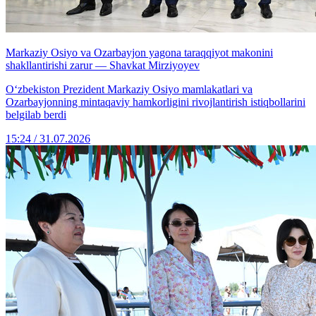
Markaziy Osiyo va Ozarbayjon yagona taraqqiyot makonini
shakllantirishi zarur — Shavkat Mirziyoyev
Oʻzbekiston Prezident Markaziy Osiyo mamlakatlari va
Ozarbayjonning mintaqaviy hamkorligini rivojlantirish istiqbollarini
belgilab berdi
15:24 / 31.07.2026