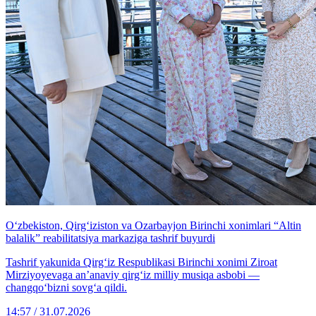
O‘zbekiston, Qirg‘iziston va Ozarbayjon Birinchi xonimlari “Altin
balalik” reabilitatsiya markaziga tashrif buyurdi
Tashrif yakunida Qirg‘iz Respublikasi Birinchi xonimi Ziroat
Mirziyoyevaga an’anaviy qirg‘iz milliy musiqa asbobi —
changqo‘bizni sovg‘a qildi.
14:57 / 31.07.2026