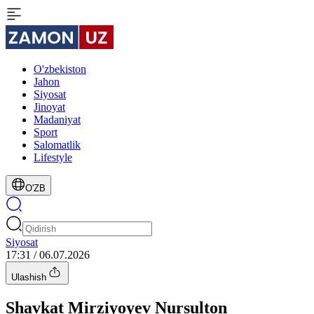
O'zbekiston
Jahon
Siyosat
Jinoyat
Madaniyat
Sport
Salomatlik
Lifestyle
O'ZB
Siyosat
17:31 / 06.07.2026
Ulashish
Shavkat Mirziyoyev Nursulton