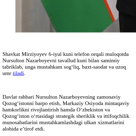
Shavkat Mirziyoyev 6-iyul kuni telefon orqali muloqotda
Nursulton Nazarboyevni tavallud kuni bilan samimiy
tabriklab, unga mustahkam sog‘liq, baxt-saodat va uzoq
umr
tiladi
.
Davlat rahbari Nursulton Nazarboyevning zamonaviy
Qozog‘istonni barpo etish, Markaziy Osiyoda mintaqaviy
hamkorlikni rivojlantirish hamda O‘zbekiston va
Qozog‘iston o‘rtasidagi strategik sheriklik va ittifoqchilik
munosabatlarini mustahkamlashdagi ulkan xizmatlarini
alohida e’tirof etdi.