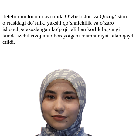
Telefon muloqoti davomida O‘zbekiston va Qozogʻiston
o‘rtasidagi do‘stlik, yaxshi qo‘shnichilik va o‘zaro
ishonchga asoslangan ko‘p qirrali hamkorlik bugungi
kunda izchil rivojlanib borayotgani mamnuniyat bilan qayd
etildi.