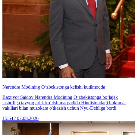
Narendra Modining O‘zbekistonga kelishi kutilmoqda
Baxtiyor Saidov Narendra Modining O‘zbekistonga bo‘lajak
tashrifiga tayyorgarlik ko‘rish maqsadida Hindistondagi hukumat
vakillari bilan muzokara o'tkazish uchun Nyu-Dehliga bordi.
15:54 / 07.08.2026