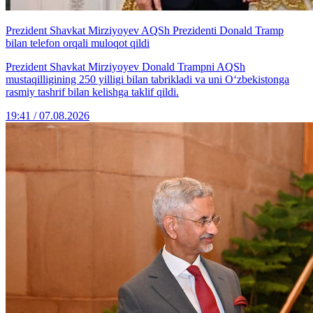
Prezident Shavkat Mirziyoyev AQSh Prezidenti Donald Tramp
bilan telefon orqali muloqot qildi
Prezident Shavkat Mirziyoyev Donald Trampni AQSh
mustaqilligining 250 yilligi bilan tabrikladi va uni O‘zbekistonga
rasmiy tashrif bilan kelishga taklif qildi.
19:41 / 07.08.2026