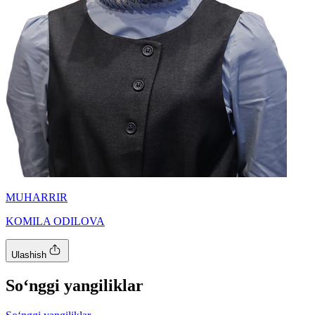
MUHARRIR
KOMILA ODILOVA
Ulashish
So‘nggi yangiliklar