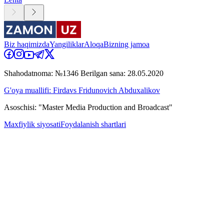
Biz haqimizda
Yangiliklar
Aloqa
Bizning jamoa
Shahodatnoma: №1346 Berilgan sana: 28.05.2020
G'oya muallifi: Firdavs Fridunovich Abduxalikov
Asoschisi: "Master Media Production and Broadcast"
Maxfiylik siyosati
Foydalanish shartlari