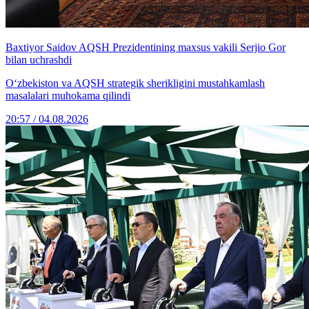
Baxtiyor Saidov AQSH Prezidentining maxsus vakili Serjio Gor
bilan uchrashdi
O‘zbekiston va AQSH strategik sherikligini mustahkamlash
masalalari muhokama qilindi
20:57 / 04.08.2026