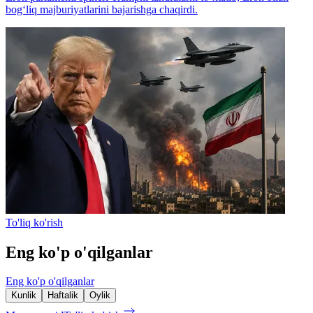
bog‘liq majburiyatlarini bajarishga chaqirdi.
To'liq ko'rish
Eng ko'p o'qilganlar
Eng ko'p o'qilganlar
Kunlik
Haftalik
Oylik