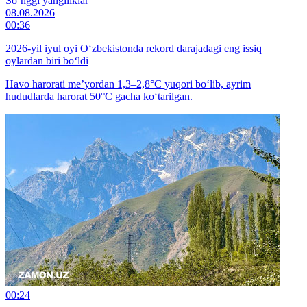
So‘nggi yangiliklar
08.08.2026
00:36
2026-yil iyul oyi O‘zbekistonda rekord darajadagi eng issiq
oylardan biri bo‘ldi
Havo harorati me’yordan 1,3–2,8°C yuqori bo‘lib, ayrim
hududlarda harorat 50°C gacha ko‘tarilgan.
00:24