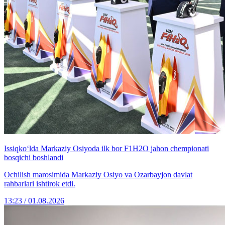
Issiqko‘lda Markaziy Osiyoda ilk bor F1H2O jahon chempionati
bosqichi boshlandi
Ochilish marosimida Markaziy Osiyo va Ozarbayjon davlat
rahbarlari ishtirok etdi.
13:23 / 01.08.2026