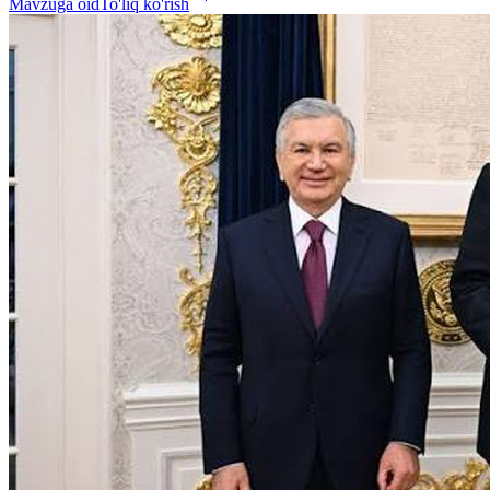
Mavzuga oid
To'liq ko'rish