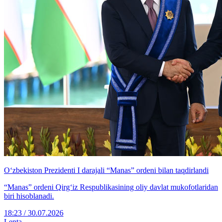
O‘zbekiston Prezidenti I darajali “Manas” ordeni bilan taqdirlandi
“Manas” ordeni Qirg‘iz Respublikasining oliy davlat mukofotlaridan
biri hisoblanadi.
18:23 / 30.07.2026
Lenta