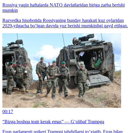
Rossiya yaqin haftalarda NATO davlatlaridan biriga zarba berishi
mumkin
Razvedka hisobotida Rossiyaning bunday harakati kuz oylaridan
2029-yilgacha bo‘lgan davrda yuz berishi mumkinligi qayd etilgan.
00:17
“Bizga boshqa teatr kerak emas” — G‘olibaf Trampga
Eron parlamenti spikeri Trampni tahdidlarni to‘xtatib, Eron bilan