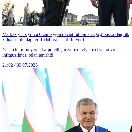
Markaziy Osiyo va Ozarbayjon davlat rahbarlari Qirg‘izistondagi ilk
xalqaro toifadagi golf klubiga tashrif buyudi
Yetakchilar bu yerda barpo etilgan zamonaviy sport va turizm
infratuzilmasi bilan tanishdi.
21:02 / 30.07.2026