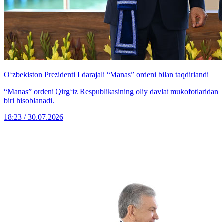
O‘zbekiston Prezidenti I darajali “Manas” ordeni bilan taqdirlandi
“Manas” ordeni Qirg‘iz Respublikasining oliy davlat mukofotlaridan
biri hisoblanadi.
18:23 / 30.07.2026