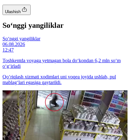
Ulashish
So‘nggi yangiliklar
So‘nggi yangiliklar
06.08.2026
12:47
Toshkentda voyaga yetmagan bola do‘kondan 6,2 mln so‘m
o‘g‘irladi
Qo‘riqlash xizmati xodimlari uni voqea joyida ushlab, pul
mablag‘lari egasiga qaytarildi.