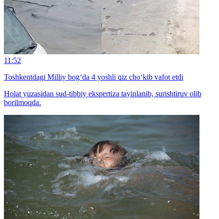
11:52
Toshkentdagi Milliy bog‘da 4 yoshli qiz cho‘kib vafot etdi
Holat yuzasidan sud-tibbiy ekspertiza tayinlanib, surishtiruv olib
borilmoqda.