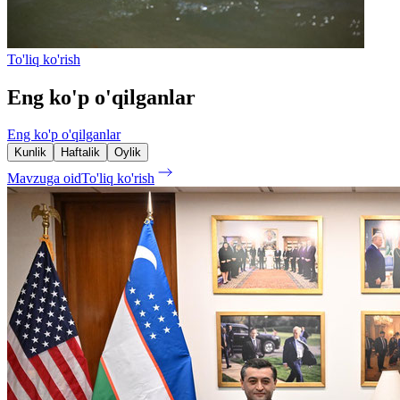
To'liq ko'rish
Eng ko'p o'qilganlar
Eng ko'p o'qilganlar
Kunlik
Haftalik
Oylik
Mavzuga oid
To'liq ko'rish