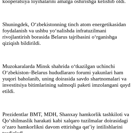
kooperatsiya loyihalarini amalga oshirishga kelishib oldi.
Shuningdek, O‘zbekistonning tinch atom energetikasidan
foydalanish va ushbu yo‘nalishda infratuzilmani
rivojlantirish borasida Belarus tajribasini o‘rganishga
qiziqish bildirildi.
Muzokaralarda Minsk shahrida o‘tkazilgan uchinchi
O‘zbekiston–Belarus hududlararo forumi yakunlari ham
yuqori baholanib, uning doirasida savdo shartnomalari va
investitsiya bitimlarining salmoqli paketi imzolangani qayd
etildi.
Prezidentlar BMT, MDH, Shanxay hamkorlik tashkiloti va
Qo‘shilmaslik harakati kabi xalqaro tuzilmalar doirasidagi
o‘zaro hamkorlikni davom ettirishga qatʼiy intilishlarini
tasdiqladi.