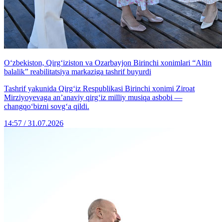
O‘zbekiston, Qirg‘iziston va Ozarbayjon Birinchi xonimlari “Altin
balalik” reabilitatsiya markaziga tashrif buyurdi
Tashrif yakunida Qirg‘iz Respublikasi Birinchi xonimi Ziroat
Mirziyoyevaga an’anaviy qirg‘iz milliy musiqa asbobi —
changqo‘bizni sovg‘a qildi.
14:57 / 31.07.2026