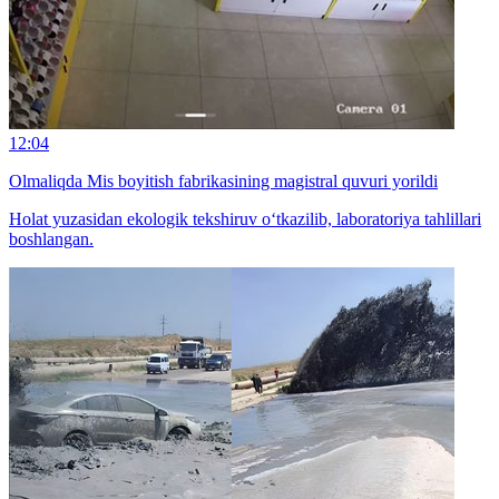
12:04
Olmaliqda Mis boyitish fabrikasining magistral quvuri yorildi
Holat yuzasidan ekologik tekshiruv o‘tkazilib, laboratoriya tahlillari
boshlangan.