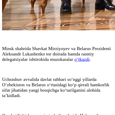
Minsk shahrida Shavkat Mirziyoyev va Belarus Prezidenti
Aleksandr Lukashenko tor doirada hamda rasmiy
delegatsiyalar ishtirokida muzokaralar
o‘tkazdi
.
Uchrashuv avvalida davlat rahbari so‘nggi yillarda
O‘zbekiston va Belarus o‘rtasidagi ko‘p qirrali hamkorlik
sifat jihatidan yangi bosqichga ko‘tarilganini alohida
ta’kidladi.