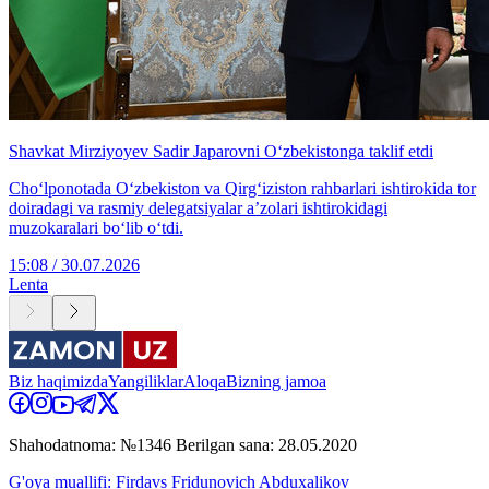
Shavkat Mirziyoyev Sadir Japarovni O‘zbekistonga taklif etdi
Cho‘lponotada O‘zbekiston va Qirg‘iziston rahbarlari ishtirokida tor
doiradagi va rasmiy delegatsiyalar aʼzolari ishtirokidagi
muzokaralari boʻlib oʻtdi.
15:08 / 30.07.2026
Lenta
Biz haqimizda
Yangiliklar
Aloqa
Bizning jamoa
Shahodatnoma: №1346 Berilgan sana: 28.05.2020
G'oya muallifi: Firdavs Fridunovich Abduxalikov