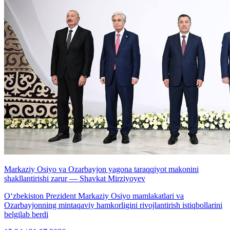
Markaziy Osiyo va Ozarbayjon yagona taraqqiyot makonini
shakllantirishi zarur — Shavkat Mirziyoyev
Oʻzbekiston Prezident Markaziy Osiyo mamlakatlari va
Ozarbayjonning mintaqaviy hamkorligini rivojlantirish istiqbollarini
belgilab berdi