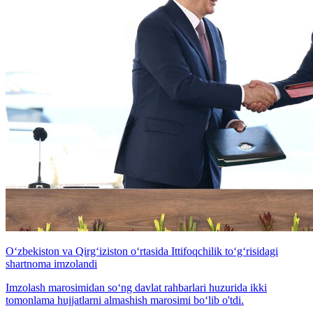
Oʻzbekiston va Qirgʻiziston o‘rtasida Ittifoqchilik toʻgʻrisidagi
shartnoma imzolandi
Imzolash marosimidan soʻng davlat rahbarlari huzurida ikki
tomonlama hujjatlarni almashish marosimi boʻlib o'tdi.