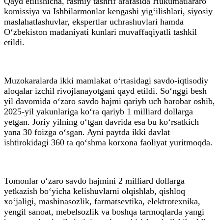
Qayd etilishicha, rasmiy tashrif arafasida Hukumatlararo
komissiya va Ishbilarmonlar kengashi yig‘ilishlari, siyosiy
maslahatlashuvlar, ekspertlar uchrashuvlari hamda
O‘zbekiston madaniyati kunlari muvaffaqiyatli tashkil
etildi.
Muzokaralarda ikki mamlakat o‘rtasidagi savdo-iqtisodiy
aloqalar izchil rivojlanayotgani qayd etildi. So‘nggi besh
yil davomida o‘zaro savdo hajmi qariyb uch barobar oshib,
2025-yil yakunlariga ko‘ra qariyb 1 milliard dollarga
yetgan. Joriy yilning o‘tgan davrida esa bu ko‘rsatkich
yana 30 foizga o‘sgan. Ayni paytda ikki davlat
ishtirokidagi 360 ta qo‘shma korxona faoliyat yuritmoqda.
Tomonlar o‘zaro savdo hajmini 2 milliard dollarga
yetkazish bo‘yicha kelishuvlarni olqishlab, qishloq
xo‘jaligi, mashinasozlik, farmatsevtika, elektrotexnika,
yengil sanoat, mebelsozlik va boshqa tarmoqlarda yangi