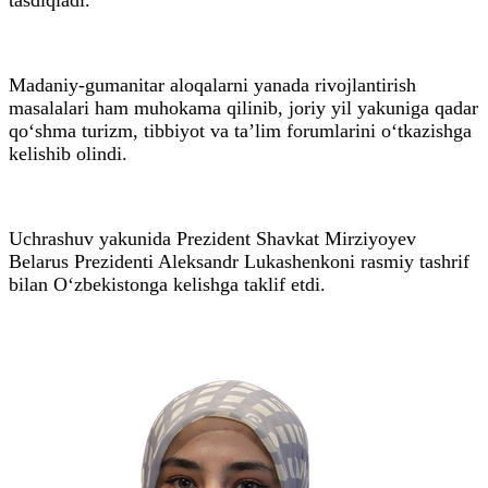
Madaniy-gumanitar aloqalarni yanada rivojlantirish
masalalari ham muhokama qilinib, joriy yil yakuniga qadar
qo‘shma turizm, tibbiyot va ta’lim forumlarini o‘tkazishga
kelishib olindi.
Uchrashuv yakunida Prezident Shavkat Mirziyoyev
Belarus Prezidenti Aleksandr Lukashenkoni rasmiy tashrif
bilan O‘zbekistonga kelishga taklif etdi.