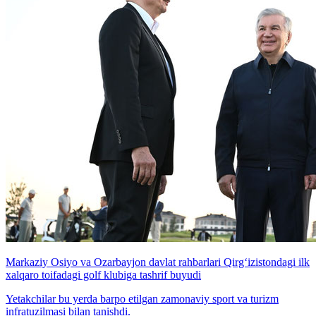
Markaziy Osiyo va Ozarbayjon davlat rahbarlari Qirg‘izistondagi ilk
xalqaro toifadagi golf klubiga tashrif buyudi
Yetakchilar bu yerda barpo etilgan zamonaviy sport va turizm
infratuzilmasi bilan tanishdi.