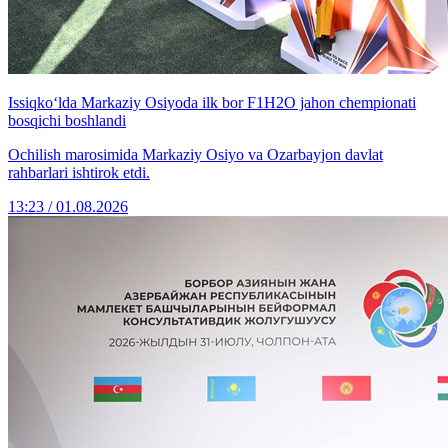
Issiqko‘lda Markaziy Osiyoda ilk bor F1H2O jahon chempionati
bosqichi boshlandi
Ochilish marosimida Markaziy Osiyo va Ozarbayjon davlat
rahbarlari ishtirok etdi.
13:23 / 01.08.2026