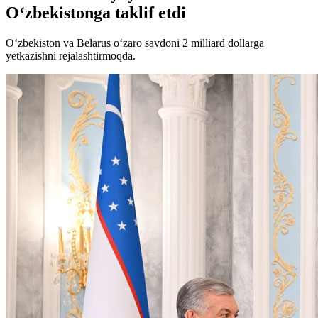
O‘zbekistonga taklif etdi
O‘zbekiston va Belarus o‘zaro savdoni 2 milliard dollarga
yetkazishni rejalashtirmoqda.