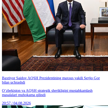
Baxtiyor Saidov AQSH Prezidentining maxsus vakili Serjio Gor
bilan uchrashdi
O‘zbekiston va AQSH strategik sherikligini mustahkamlash
masalalari muhokama qilindi
20:57 / 04.08.2026