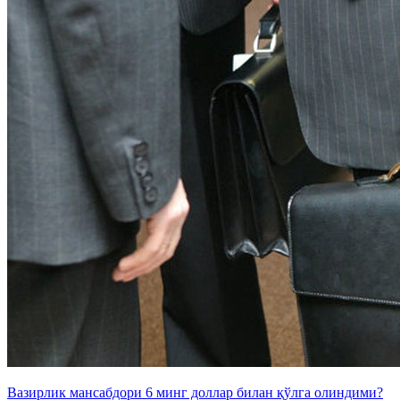
Вазирлик мансабдори 6 минг доллар билан қўлга олиндими?