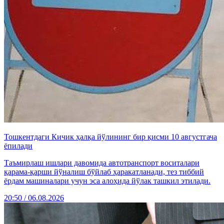
Тошкентдаги Кичик ҳалқа йўлининг бир қисми 10 августгача
ёпилади
Таъмирлаш ишлари давомида автотранспорт воситалари
қарама-қарши йўналиш бўйлаб ҳаракатланади, тез тиббий
ёрдам машиналари учун эса алоҳида йўлак ташкил этилади.
20:50 / 06.08.2026