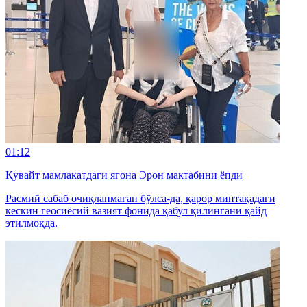
01:12
Қувайт мамлакатдаги ягона Эрон мактабини ёпди
Расмий сабаб очиқланмаган бўлса-да, қарор минтақадаги
кескин геосиёсий вазият фонида қабул қилингани қайд
этилмоқда.