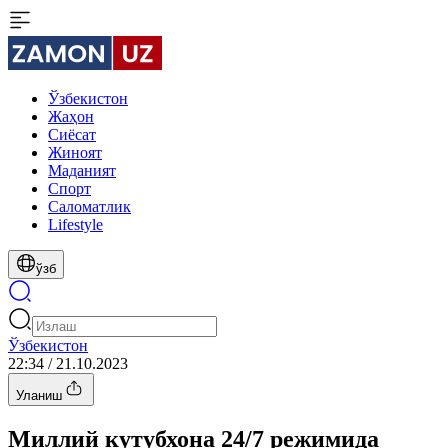
Ўзбекистон
Жаҳон
Сиёсат
Жиноят
Маданият
Спорт
Cаломатлик
Lifestyle
ўзб
Ўзбекистон
22:34 / 21.10.2023
Уланиш
Миллий кутубхона 24/7 режимида