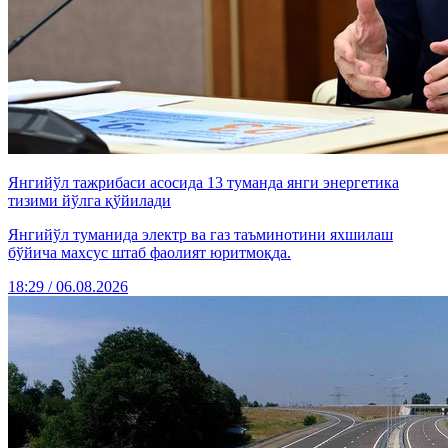
Янгийўл тажрибаси асосида 13 туманда янги энергетика
тизими йўлга қўйилади
Янгийўл туманида электр ва газ таъминотини яхшилаш
бўйича махсус штаб фаолият юритмоқда.
18:29 / 06.08.2026