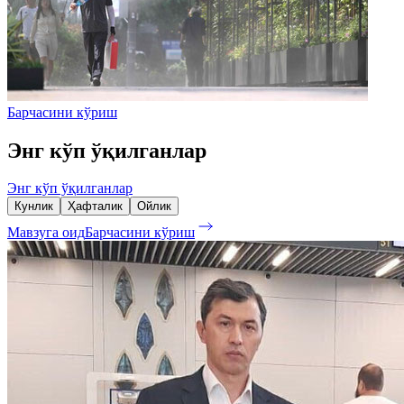
Барчасини кўриш
Энг кўп ўқилганлар
Энг кўп ўқилганлар
Кунлик
Ҳафталик
Ойлик
Мавзуга оид
Барчасини кўриш