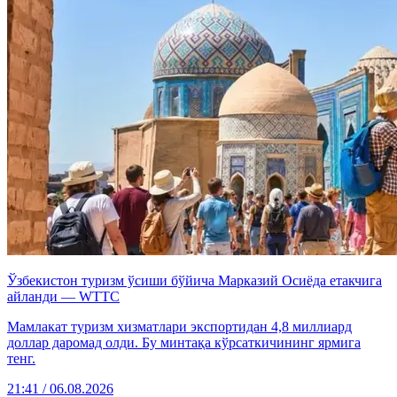
Ўзбекистон туризм ўсиши бўйича Марказий Осиёда етакчига
айланди — WTTC
Мамлакат туризм хизматлари экспортидан 4,8 миллиард
доллар даромад олди. Бу минтақа кўрсаткичининг ярмига
тенг.
21:41 / 06.08.2026