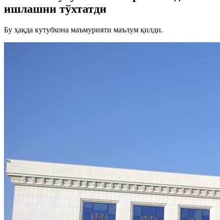
ишлашни тўхтатди
Бу ҳақда кутубхона маъмурияти маълум қилди.