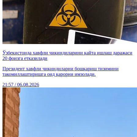
Ўзбекистонда хавфли чиқиндиларини қайта ишлаш даражаси
20 фоизга етказилади
Президент хавфли чиқиндиларни бошқариш тизимини
такомиллаштиришга оид қарорни имзолади.
21:57 / 06.08.2026