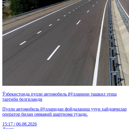
Ўзбекистонда пулли автомобиль йўлларини ташкил этиш
тартиби белгиланди
Пулли автомобиль йўлларидан фойдаланиш учун ҳайдовчилар
оператор билан оммавий шартнома тузади.
15:17 / 06.08.2026