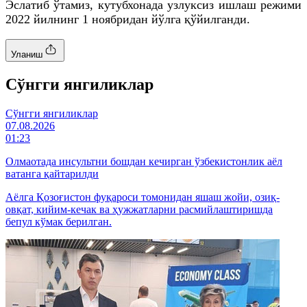
Эслатиб ўтамиз, кутубхонада узлуксиз ишлаш режими
2022 йилнинг 1 ноябридан йўлга қўйилганди.
Уланиш
Cўнгги янгиликлар
Cўнгги янгиликлар
07.08.2026
01:23
Олмаотада инсультни бошдан кечирган ўзбекистонлик аёл
ватанга қайтарилди
Аёлга Қозоғистон фуқароси томонидан яшаш жойи, озиқ-
овқат, кийим-кечак ва ҳужжатларни расмийлаштиришда
бепул кўмак берилган.