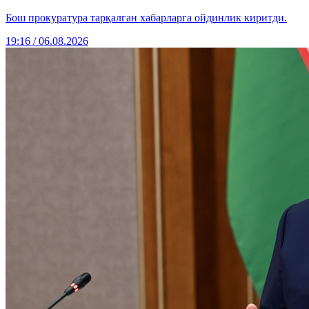
Бош прокуратура тарқалган хабарларга ойдинлик киритди.
19:16 / 06.08.2026