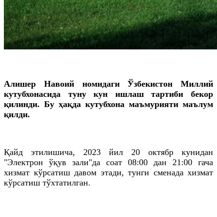
Алишер Навоий номидаги Ўзбекистон Миллий
кутубхонасида туну кун ишлаш тартиби бекор
қилинди. Бу ҳақда кутубхона маъмурияти маълум
қилди.
Қайд
этилишича
, 2023 йил 20
октябр
кунидан
"Электрон ўқув зали"
да
соат 08:00 дан 21:00
гача
хизмат кўрсатиш давом этади, тунги сменада хизмат
кўрсатиш тўхтатилган.