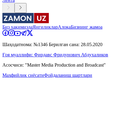
Лента
Биз ҳақимизда
Янгиликлар
Алоқа
Бизнинг жамоа
Шаҳодатнома: №1346 Берилган сана: 28.05.2020
Ғоя муаллифи: Фирдавс Фридунович Абдухаликов
Асосчиси: "Master Media Production and Broadcast"
Махфийлик сиёсати
Фойдаланиш шартлари