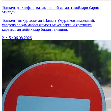
Тошкентда хавфсиз ва замонавий жамоат жойлари барпо
этилади
Тошкент шаҳар ҳокими Шавкат Умурзаков замонавий,
хавфсиз ва ҳаммабоп жамоат маконларини яратишга
қаратилган лойиҳалар билан танишди.
21:15 / 06.08.2026