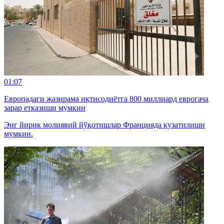
01:07
Европадаги жазирама иқтисодиётга 800 миллиард еврогача
зарар етказиши мумкин
Энг йирик молиявий йўқотишлар Францияда кузатилиши
мумкин.