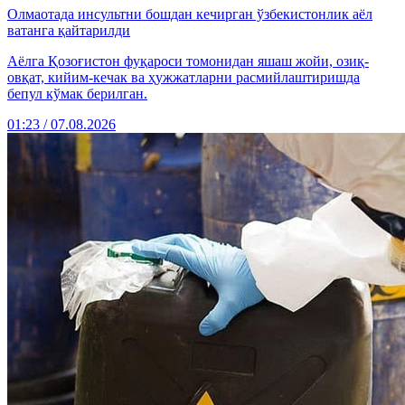
Олмаотада инсультни бошдан кечирган ўзбекистонлик аёл
ватанга қайтарилди
Аёлга Қозоғистон фуқароси томонидан яшаш жойи, озиқ-
овқат, кийим-кечак ва ҳужжатларни расмийлаштиришда
бепул кўмак берилган.
01:23 / 07.08.2026