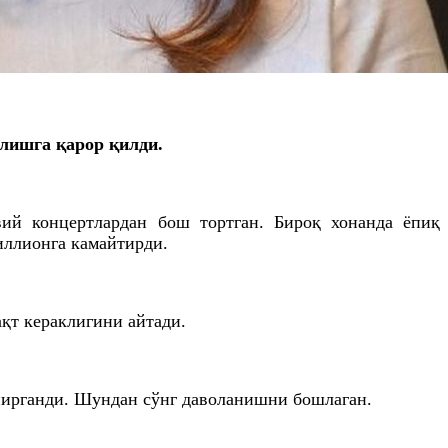
лишга қарор қилди.
ий концертлардан бош тортган. Бироқ хонанда ёпиқ
иллионга камайтирди.
қт кераклигини айтади.
пирганди. Шундан сўнг даволанишни бошлаган.