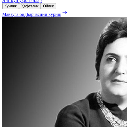
Энг кўп ўқилганлар
Кунлик
Ҳафталик
Ойлик
Мавзуга оид
Барчасини кўриш