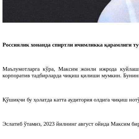
Россиялик хонанда спиртли ичимликка қарамлиги ту
Маълумотларга кўра, Максим жонли ижрода куйлашг
корпоратив тадбирларда чиқиш қилиши мумкин. Бунинг
Қўшиқчи бу ҳолатда катта аудитория олдига чиқиш нотў
Эслатиб ўтамиз, 2023 йилнинг август ойида
Максим
бир