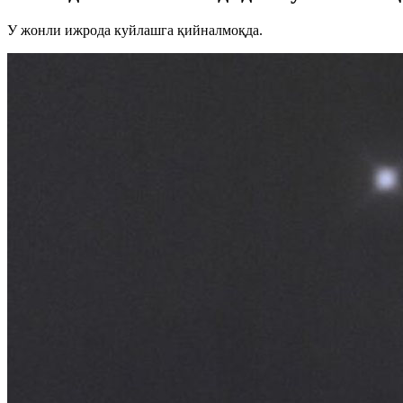
У жонли ижрода куйлашга қийналмоқда.