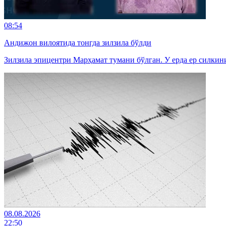
08:54
Андижон вилоятида тонгда зилзила бўлди
Зилзила эпицентри Марҳамат тумани бўлган. У ерда ер силкин
08.08.2026
22:50